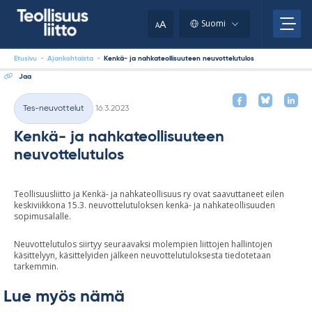
Skip
your
to
A
Suomi
A
content
clipboard.)
Etusivu
-
Ajankohtaista
-
Kenkä- ja nahkateollisuuteen neuvottelutulos
Jaa
Kirjoitettu
Tes-neuvottelut
16.3.2023
Kategoriat
Kenkä- ja nahkateollisuuteen
neuvottelutulos
Teollisuusliitto ja Kenkä- ja nahkateollisuus ry ovat saavuttaneet eilen
keskiviikkona 15.3. neuvottelutuloksen kenkä- ja nahkateollisuuden
sopimusalalle.
Neuvottelutulos siirtyy seuraavaksi molempien liittojen hallintojen
käsittelyyn, käsittelyiden jälkeen neuvottelutuloksesta tiedotetaan
tarkemmin.
Lue myös nämä