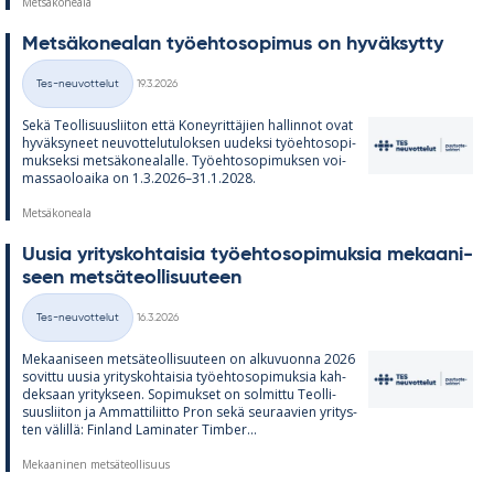
Metsäkoneala
Met­sä­ko­nea­lan työ­eh­to­so­pi­mus on hy­väk­sytty
Kirjoitettu
Tes-neuvottelut
19.3.2026
Kategoriat
Sekä Teol­li­suus­lii­ton että Ko­ney­rit­tä­jien hal­lin­not ovat
hy­väk­sy­neet neu­vot­te­lu­tu­lok­sen uu­deksi työ­eh­to­so­pi­
muk­seksi met­sä­ko­nea­lalle. Työ­eh­to­so­pi­muk­sen voi­
mas­sao­loaika on 1.3.2026–31.1.2028.
Metsäkoneala
Uusia yri­tys­koh­tai­sia työ­eh­to­so­pi­muk­sia me­kaa­ni­
seen met­sä­teol­li­suu­teen
Kirjoitettu
Tes-neuvottelut
16.3.2026
Kategoriat
Me­kaa­ni­seen met­sä­teol­li­suu­teen on al­ku­vuonna 2026
so­vittu uusia yri­tys­koh­tai­sia työ­eh­to­so­pi­muk­sia kah­
dek­saan yri­tyk­seen. So­pi­muk­set on sol­mittu Teol­li­
suus­lii­ton ja Am­mat­ti­liitto Pron sekä seu­raa­vien yri­tys­
ten vä­lillä: Fin­land La­mi­na­ter Tim­ber...
Mekaaninen metsäteollisuus