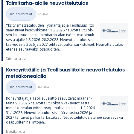
Tai­mi­tarha-alalle neu­vot­te­lu­tu­los
Kirjoitettu
Tes-neuvottelut
11.3.2026
Kategoriat
Yk­si­tyis­met­sä­ta­lou­den Työ­nan­ta­jat ja Teol­li­suus­liitto
saa­vut­ti­vat kes­ki­viik­kona 11.3.2026 neu­vot­te­lu­tu­lok­
sen kak­si­vuo­ti­sesta tai­mi­tarha-alan työ­eh­to­so­pi­muk­
sesta ajalle 1.3.2026–28.2.2028. Neu­vot­te­lu­tu­los si­säl­
tää vuo­sina 2026 ja 2027 teh­tä­vät pal­kan­tar­kis­tuk­set. Neu­vot­te­lu­tu­los
ete­nee seu­raa­vaksi os­a­puol­ten...
Taimitarha-ala
Ko­ney­rit­tä­jille ja Teol­li­suus­lii­tolle neu­vot­te­lu­tu­los
met­sä­ko­nea­lalla
Kirjoitettu
Tes-neuvottelut
10.3.2026
Kategoriat
Ko­ney­rit­tä­jät ja Teol­li­suus­liitto saa­vut­ti­vat maa­nan­
taina 9.3.2026 neu­vot­te­lu­tu­lok­sen kak­si­vuo­ti­sesta
met­sä­ko­nea­lan työ­eh­to­so­pi­muk­sesta ajalle 1.3.2026–
31.1.2028. Neu­vot­te­lu­tu­los si­säl­tää vuo­sina 2026 ja
2027 teh­tä­vät pal­kan­tar­kis­tuk­set. Neu­vot­te­lu­tu­los ete­nee seu­raa­vaksi
os­a­puol­ten hal­lin­to­jen...
Metsäkoneala