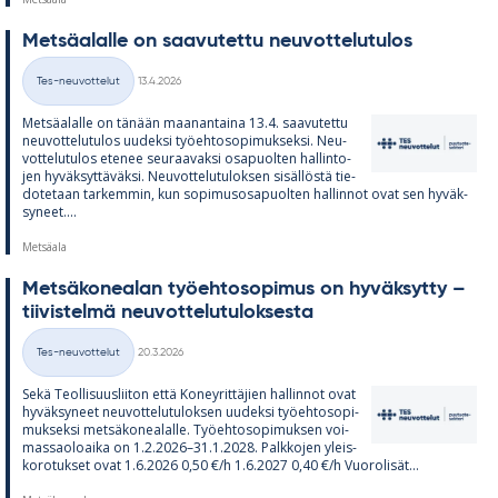
Met­sä­alalle on saa­vu­tettu neu­vot­te­lu­tu­los
Kirjoitettu
Tes-neuvottelut
13.4.2026
Kategoriat
Met­sä­alalle on tä­nään maa­nan­taina 13.4. saa­vu­tettu
neu­vot­te­lu­tu­los uu­deksi työ­eh­to­so­pi­muk­seksi. Neu­
vot­te­lu­tu­los ete­nee seu­raa­vaksi os­a­puol­ten hal­lin­to­
jen hy­väk­syt­tä­väksi. Neu­vot­te­lu­tu­lok­sen si­säl­löstä tie­
do­te­taan tar­kem­min, kun so­pi­mus­os­a­puol­ten hal­lin­not ovat sen hy­väk­
sy­neet....
Metsäala
Met­sä­ko­nea­lan työ­eh­to­so­pi­mus on hy­väk­sytty –
tii­vis­telmä neu­vot­te­lu­tu­lok­sesta
Kirjoitettu
Tes-neuvottelut
20.3.2026
Kategoriat
Sekä Teol­li­suus­lii­ton että Ko­ney­rit­tä­jien hal­lin­not ovat
hy­väk­sy­neet neu­vot­te­lu­tu­lok­sen uu­deksi työ­eh­to­so­pi­
muk­seksi met­sä­ko­nea­lalle. Työ­eh­to­so­pi­muk­sen voi­
mas­sao­loaika on 1.2.2026–31.1.2028. Palk­ko­jen yleis­
ko­ro­tuk­set ovat 1.6.2026 0,50 €/h 1.6.2027 0,40 €/h Vuo­ro­li­sät...