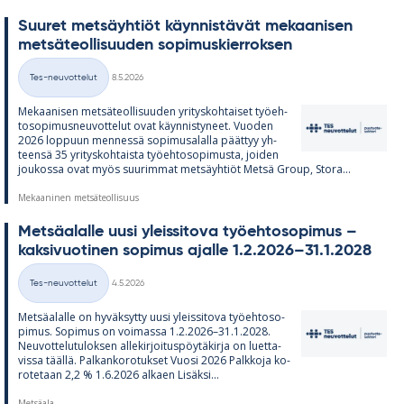
Suu­ret met­säyh­tiöt käyn­nis­tä­vät me­kaa­ni­sen
met­sä­teol­li­suu­den so­pi­mus­kier­rok­sen
Kirjoitettu
Tes-neuvottelut
8.5.2026
Kategoriat
Me­kaa­ni­sen met­sä­teol­li­suu­den yri­tys­koh­tai­set työ­eh­
to­so­pi­mus­neu­vot­te­lut ovat käyn­nis­ty­neet. Vuo­den
2026 lop­puun men­nessä so­pi­musa­lalla päät­tyy yh­
teensä 35 yri­tys­koh­taista työ­eh­to­so­pi­musta, joi­den
jou­kossa ovat myös suu­rim­mat met­säyh­tiöt Metsä Group, Stora...
Mekaaninen metsäteollisuus
Met­sä­alalle uusi yleis­si­tova työ­eh­to­so­pi­mus –
kak­si­vuo­ti­nen so­pi­mus ajalle 1.2.2026–31.1.2028
Kirjoitettu
Tes-neuvottelut
4.5.2026
Kategoriat
Met­sä­alalle on hy­väk­sytty uusi yleis­si­tova työ­eh­to­so­
pi­mus. So­pi­mus on voi­massa 1.2.2026–31.1.2028.
Neu­vot­te­lu­tu­lok­sen al­le­kir­joi­tus­pöy­tä­kirja on luet­ta­
vissa täällä. Pal­kan­ko­ro­tuk­set Vuosi 2026 Palk­koja ko­
ro­te­taan 2,2 % 1.6.2026 al­kaen Li­säksi...
Metsäala