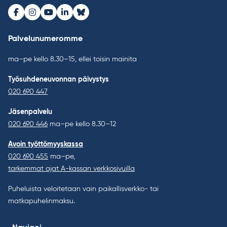
Facebook
Instagram
Youtube
LinkedIn
Bluesky
Palvelunumeromme
ma–pe kello 8.30–15, ellei toisin mainita
Työsuhdeneuvonnan päivystys
020 690 447
Jäsenpalvelu
020 690 446
ma–pe kello 8.30–12
Avoin työttömyyskassa
020 690 455
ma–pe,
tarkemmat ajat A-kassan verkkosivuilla
Puheluista veloitetaan vain paikallisverkko- tai
matkapuhelinmaksu.