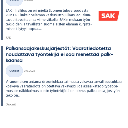
Kategoriat
SAK:n hal­li­tus on eri mieltä Suo­men tu­le­vai­suu­desta
kuin EK. Elin­kei­noe­lä­män kes­kus­liitto jul­kaisi edus­kun­
ta­vaa­li­ta­voit­teensa viime vii­kolla. SAK:n mu­kaan työn­
te­ki­jöi­den ja ta­val­lis­ten suo­ma­lais­ten elä­män kur­jis­ta­
mi­sen täy­tyy lop­pua....
SAK
Pal­kan­saa­ja­kes­kus­jär­jes­töt: Vaa­ra­tie­do­tetta
nou­dat­tava työn­te­kijä ei saa me­net­tää palk­
kaansa
Kirjoitettu
Uutiset
29.5.2026
Kategoriat
Vi­ran­omai­sen an­tama droo­niuh­kaa tai muuta va­ka­vaa tur­val­li­suusuh­kaa
kos­keva vaa­ra­tie­dote on otet­tava va­ka­vasti. Jos asiaa kat­soo työ­so­pi­
mus­lain nä­kö­kul­masta, niin työn­te­ki­jällä on oi­keus palk­kaansa, jos työn­
teko on...
Droonit