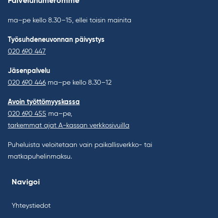
Palvelunumeromme
ma–pe kello 8.30–15, ellei toisin mainita
Työsuhdeneuvonnan päivystys
020 690 447
Jäsenpalvelu
020 690 446
ma–pe kello 8.30–12
Avoin työttömyyskassa
020 690 455
ma–pe,
tarkemmat ajat A-kassan verkkosivuilla
Puheluista veloitetaan vain paikallisverkko- tai
matkapuhelinmaksu.
Navigoi
Yhteystiedot