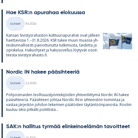
Hae KSR:n apu­ra­haa elo­kuussa
Kirjoitettu
Uutiset
8.6.2026
Kategoriat
Kan­san Si­vis­tys­ra­has­ton kult­tuu­ria­pu­ra­hat ovat jäl­leen
haet­ta­vissa 1.–31.8.2026. KSR tu­kee muun muassa yh­
teis­kun­nal­li­sesti pai­not­tu­nutta tut­ki­musta, tai­detta ja
opis­ke­lua. Ha­kuoh­jeet ja ha­kuso­vel­lus löy­ty­vät osoit­
teesta si­vis­tys­ra­hasto.fi.
Nor­dic IN ha­kee pää­sih­tee­riä
Kirjoitettu
Uutiset
2.6.2026
Kategoriat
Poh­jois­mai­den teol­li­suus­työn­te­ki­jöi­den yh­teen­liit­tymä Nor­dic IN ha­kee
pää­sih­tee­riä. Pää­sih­teeri joh­taa Nor­dic IN:in sih­tee­is­tön toi­min­taa ja
vas­taa jär­jes­tön joh­don te­ke­mien pää­tös­ten täy­tän­töön­pa­nosta. Roo­liin
kuu­luu siksi pit­kälti po­liit­tista...
SAK:n hal­li­tus tyr­mää elin­kei­noe­lä­män ta­voit­teet
Kirjoitettu
Uutiset
1.6.2026