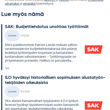
ukrainaksi
ja
venäjäksi
käännettynä.
Lue myös nämä
SAK: Bud­jet­tieh­do­tus unoh­taa työt­tö­mät
Kirjoitettu
Uutiset
4.8.2026
Kategoriat
SAK:n pää­e­ko­no­misti Pat­rizio Lainàn mu­kaan val­tion­
va­rain­mi­nis­te­riön bud­jet­tieh­do­tuk­sessa olisi pi­tä­nyt
kes­kit­tyä työt­tö­myy­den tor­jun­taan ja kan­sa­lais­ten
luot­ta­muk­sen vah­vis­ta­mi­seen. – Työt­tö­myy­saste on
yli kym­me­nen pro­sen­tin. Hal­li­tus on pe­rus­teetta...
SAK
ILO hy­väk­syi his­to­rial­li­sen so­pi­muk­sen alus­ta­työn­
te­ki­jöi­den oi­keuk­sista
Kirjoitettu
Uutiset
15.6.2026
Kategoriat
YK:n alai­sen Kan­sain­vä­li­sen työ­jär­jes­tön ILO:n työ­kon­
fe­renssi hy­väk­syi täy­sis­tun­nos­saan uu­den kan­sain­vä­li­
sen so­pi­muk­sen alus­ta­työn­te­ki­jöi­den oi­keuk­sista.