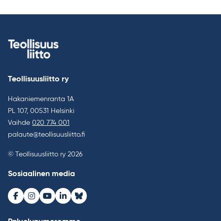
Teollisuusliitto ry
Hakaniemenranta 1A
PL 107, 00531 Helsinki
Vaihde
020 774 001
palaute@teollisuusliitto.fi
© Teollisuusliitto ry 2026
Sosiaalinen media
Facebook
Instagram
Youtube
LinkedIn
Bluesky