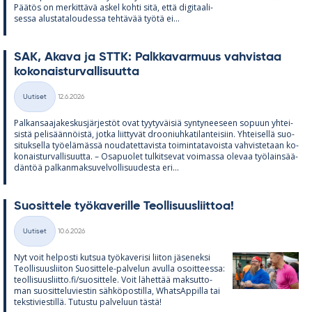
Pää­tös on mer­kit­tävä as­kel kohti sitä, että di­gi­taa­li­
sessa alus­ta­ta­lou­dessa teh­tä­vää työtä ei...
SAK, Akava ja STTK: Palk­ka­var­muus vah­vis­taa
ko­ko­nais­tur­val­li­suutta
Kirjoitettu
Uutiset
12.6.2026
Kategoriat
Pal­kan­saa­ja­kes­kus­jär­jes­töt ovat tyy­ty­väi­siä syn­ty­nee­seen so­puun yh­tei­
sistä pe­li­sään­nöistä, jotka liit­ty­vät droo­niuh­ka­ti­lan­tei­siin. Yh­tei­sellä suo­
si­tuk­sella työ­elä­mässä nou­da­tet­ta­vista toi­min­ta­ta­voista vah­vis­te­taan ko­
ko­nais­tur­val­li­suutta. – Os­a­puo­let tul­kit­se­vat voi­massa ole­vaa työ­lain­sää­
dän­töä pal­kan­mak­su­vel­vol­li­suu­desta eri...
Suo­sit­tele työ­ka­ve­rille Teol­li­suus­liit­toa!
Kirjoitettu
Uutiset
10.6.2026
Kategoriat
Nyt voit hel­posti kut­sua työ­ka­ve­risi lii­ton jä­se­neksi
Teol­li­suus­lii­ton Suo­sit­tele-pal­ve­lun avulla osoit­teessa:
teol­li­suus­liitto.fi/suo­sit­tele. Voit lä­het­tää mak­sut­to­
man suo­sit­te­lu­vies­tin säh­kö­pos­tilla, What­sAp­pilla tai
teks­ti­vies­tillä. Tu­tustu pal­ve­luun tästä!