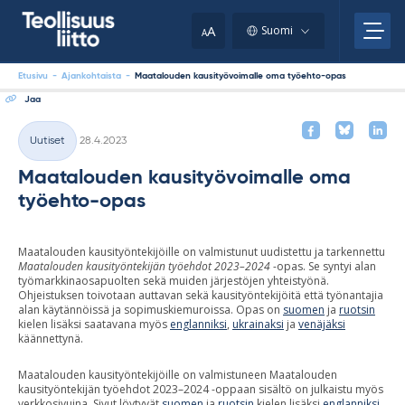
Skip
your
to
A
Suomi
A
content
clipboard.)
Etusivu
-
Ajankohtaista
-
Maatalouden kausityövoimalle oma työehto-opas
Jaa
Kirjoitettu
Uutiset
28.4.2023
Kategoriat
Maatalouden kausityövoimalle oma
työehto-opas
Maatalouden kausityöntekijöille on valmistunut uudistettu ja tarkennettu
Maatalouden kausityöntekijän työehdot
2023–2024
-opas. Se syntyi alan
työmarkkinaosapuolten sekä muiden järjestöjen yhteistyönä.
Ohjeistuksen toivotaan auttavan sekä kausityöntekijöitä että työnantajia
alan käytännöissä ja sopimuskiemuroissa. Opas on
suomen
ja
ruotsin
kielen lisäksi saatavana myös
englanniksi
,
ukrainaksi
ja
venäjäksi
käännettynä.
Maatalouden kausityöntekijöille on valmistuneen Maatalouden
kausityöntekijän työehdot 2023–2024 -oppaan sisältö on julkaistu myös
verkkosivuina. Sivut löytyvät
suomen
ja
ruotsin
kielen lisäksi
englanniksi
,