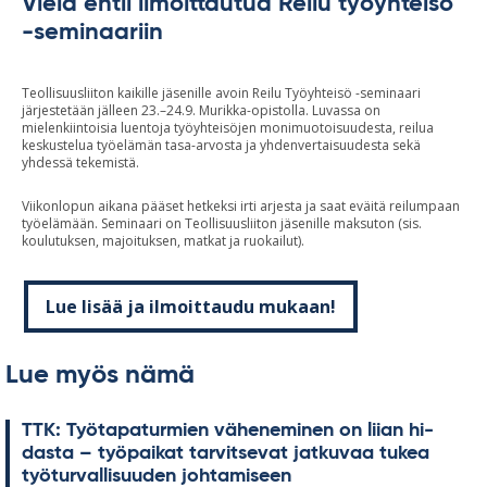
Vielä ehtii ilmoittautua Reilu työyhteisö
-seminaariin
Teollisuusliiton kaikille jäsenille avoin Reilu Työyhteisö -seminaari
järjestetään jälleen 23.–24.9. Murikka-opistolla. Luvassa on
mielenkiintoisia luentoja työyhteisöjen monimuotoisuudesta, reilua
keskustelua työelämän tasa-arvosta ja yhdenvertaisuudesta sekä
yhdessä tekemistä.
Viikonlopun aikana pääset hetkeksi irti arjesta ja saat eväitä reilumpaan
työelämään. Seminaari on Teollisuusliiton jäsenille maksuton (sis.
koulutuksen, majoituksen, matkat ja ruokailut).
Lue lisää ja ilmoittaudu mukaan!
Lue myös nämä
TTK: Työ­ta­pa­tur­mien vä­he­ne­mi­nen on lii­an hi­
dasta – työ­pai­kat tar­vit­se­vat jat­ku­vaa tu­kea
työ­tur­val­li­suu­den joh­ta­mi­seen