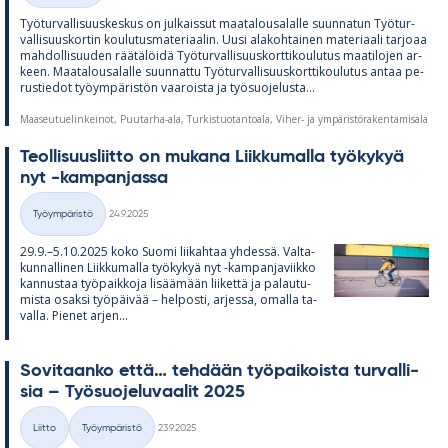
Työ­tur­val­li­suus­kes­kus on jul­kais­sut maa­ta­lous­a­lalle suun­na­tun Työ­tur­
val­li­suus­kor­tin kou­lu­tus­ma­te­ri­aa­lin. Uusi ala­koh­tai­nen ma­te­ri­aali tar­joaa
mah­dol­li­suu­den rää­tä­löidä Työ­tur­val­li­suus­kort­ti­kou­lu­tus maa­ti­lo­jen ar­
keen. Maa­ta­lous­a­lalle suun­nattu Työ­tur­val­li­suus­kort­ti­kou­lu­tus an­taa pe­
rus­tie­dot työym­pä­ris­tön vaa­roista ja työ­suo­je­lusta...
Maaseutuelinkeinot, Puutarha-ala, Turkistuotantoala, Viher- ja ympäristörakentamisala
Teol­li­suus­liitto on mu­kana Liik­ku­malla työ­ky­kyä
nyt -kam­pan­jassa
Kirjoitettu
Työympäristö
24.9.2025
Kategoriat
29.9.–5.10.2025 koko Suomi lii­kah­taa yh­dessä. Val­ta­
kun­nal­li­nen Liik­ku­malla työ­ky­kyä nyt -kam­pan­ja­viikko
kan­nus­taa työ­paik­koja li­sää­mään lii­kettä ja pa­lau­tu­
mista osaksi työ­päi­vää – hel­posti, ar­jessa, omalla ta­
valla. Pie­net ar­jen...
So­vi­taanko että… teh­dään työ­pai­koista tur­val­li­
sia – Työ­suo­je­lu­vaa­lit 2025
Kirjoitettu
Liitto
Työympäristö
23.9.2025
Kategoriat