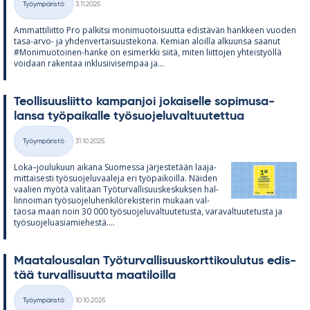
Työympäristö
3.11.2025
Kategoriat
Am­mat­ti­liitto Pro pal­kitsi mo­ni­muo­toi­suutta edis­tä­vän hank­keen vuo­den
tasa-arvo- ja yh­den­ver­tai­suus­te­kona. Ke­mian aloilla al­kuunsa saa­nut
#Mo­ni­muo­toi­nen-hanke on esi­merkki siitä, mi­ten liit­to­jen yh­teis­työllä
voi­daan ra­ken­taa inklusii­vi­sem­paa ja...
Teol­li­suus­liitto kam­pan­joi jo­kai­selle so­pi­musa­
lansa työ­pai­kalle työ­suo­je­lu­val­tuu­tet­tua
Kirjoitettu
Työympäristö
31.10.2025
Kategoriat
Loka–jou­lu­kuun ai­kana Suo­messa jär­jes­te­tään laa­ja­
mit­tai­sesti työ­suo­je­lu­vaa­leja eri työ­pai­koilla. Näi­den
vaa­lien myötä va­li­taan Työ­tur­val­li­suus­kes­kuk­sen hal­
lin­noi­man työ­suo­je­lu­hen­ki­lö­re­kis­te­rin mu­kaan val­
taosa maan noin 30 000 työ­suo­je­lu­val­tuu­te­tusta, va­ra­val­tuu­te­tusta ja
työ­suo­je­lua­sia­mie­hestä....
Maa­ta­lous­a­lan Työ­tur­val­li­suus­kort­ti­kou­lu­tus edis­
tää tur­val­li­suutta maa­ti­loilla
Kirjoitettu
Työympäristö
10.10.2025
Kategoriat