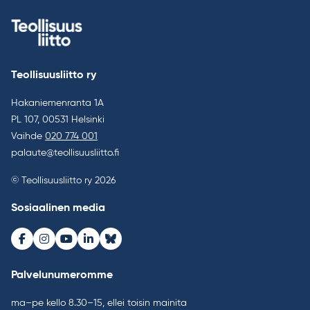
Teollisuusliitto ry
Hakaniemenranta 1A
PL 107, 00531 Helsinki
Vaihde
020 774 001
palaute@teollisuusliitto.fi
© Teollisuusliitto ry 2026
Sosiaalinen media
Facebook
Instagram
Youtube
LinkedIn
Bluesky
Palvelunumeromme
ma–pe kello 8.30–15, ellei toisin mainita