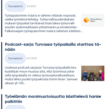
Kirjoitettu
Työympäristö
12.3.2026
Kategoriat
Työ­ta­pa­tur­mien määrä ei vä­hene riit­tä­vän no­peasti,
vaikka työ­elämä ke­hit­tyy. Työ­tur­val­li­suus­kes­kuk­sen
mu­kaan työ­pai­kat tar­vit­se­vat li­sää tu­kea työ­tur­val­li­
suu­den sys­te­maat­ti­seen joh­ta­mi­seen ja en­na­koin­tiin.
Pal­kan­saa­jien työ­ta­pa­tur­mien määrä vä­he­nee edel­leen...
Podcast-sarja Tur­vassa työ­pai­kalla start­taa tä­
nään
Kirjoitettu
Työympäristö
20.11.2025
Kategoriat
Uu­dessa podcast-sar­jassa Tur­vassa työ­pai­kalla kes­
kus­tel­laan muun muassa siitä, että Suo­messa jo­kai­
sella työ­pai­kalla on oi­keus työ­suo­je­lu­val­tuu­tet­tuun,
mutta lä­hes puo­let työ­pai­koista toi­mii il­man. Sa­maan
ai­kaan yli 100...
Työ­elä­män mo­ni­muo­toi­suutta kä­sit­te­levä hanke
pal­kit­tiin
Kirjoitettu