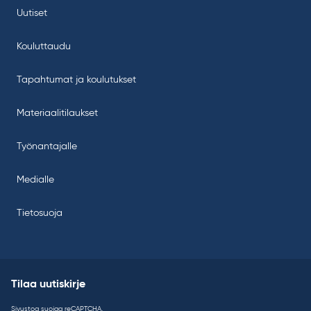
Uutiset
Kouluttaudu
Tapahtumat ja koulutukset
Materiaalitilaukset
Työnantajalle
Medialle
Tietosuoja
Tilaa uutiskirje
Sivustoa suojaa reCAPTCHA.