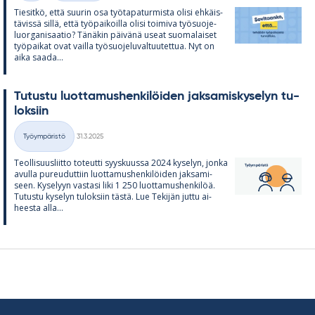
Tie­sitkö, että suu­rin osa työ­ta­pa­tur­mista olisi eh­käis­
tä­vissä sillä, että työ­pai­koilla olisi toi­miva työ­suo­je­
luor­ga­ni­saa­tio? Tä­nä­kin päi­vänä useat suo­ma­lai­set
työ­pai­kat ovat vailla työ­suo­je­lu­val­tuu­tet­tua. Nyt on
aika saada...
Tu­tustu luot­ta­mus­hen­ki­löi­den jak­sa­mis­ky­se­lyn tu­
lok­siin
Kirjoitettu
Työympäristö
31.3.2025
Kategoriat
Teol­li­suus­liitto to­teutti syys­kuussa 2024 ky­se­lyn, jonka
avulla pu­reu­dut­tiin luot­ta­mus­hen­ki­löi­den jak­sa­mi­
seen. Ky­se­lyyn vas­tasi liki 1 250 luot­ta­mus­hen­ki­löä.
Tu­tustu ky­se­lyn tu­lok­siin tästä. Lue Te­ki­jän juttu ai­
heesta alla...