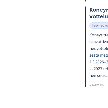
Ko­ney­ri
vot­te­l
Tes-neuvo
Kategoriat
Ko­ney­rit­tä
saa­vut­ti­
neu­vot­te­l
sesta met­s
1.3.2026–31
ja 2027 teh­
nee seu­raa­
Metsäkoneala