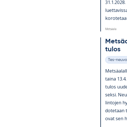
31.1.2028. N
luet­ta­vis
ko­ro­te­ta
Metsäala
Met­sä­
tu­los
Tes-neuvo
Kategoriat
Met­sä­ala
taina 13.4.
tu­los uu­d
seksi. Neu­
lin­to­jen h
do­te­taan 
ovat sen hy