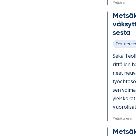
Metsäala
Met­sä­
väk­sytt
sesta
Tes-neuvo
Kategoriat
Sekä Teol­l
rit­tä­jien 
neet neu­vo
työ­eh­to­s
sen voi­ma
yleis­ko­ro
Vuo­ro­li­sät.
Metsäkoneala
Met­sä­