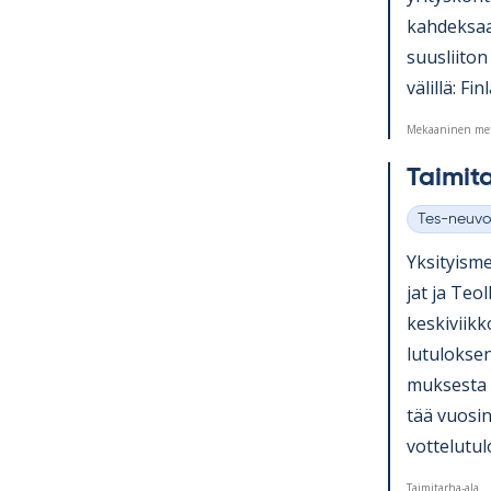
kah­dek­saa
suus­lii­ton
vä­lillä: Fi
Mekaaninen met
Tai­mi­t
Tes-neuvo
Kategoriat
Yk­si­tyis­m
jat ja Teol­l
kes­ki­viik
lu­tu­lok­se
muk­sesta a
tää vuo­sin
vot­te­lu­tu
Taimitarha-ala