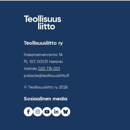
Teollisuusliitto ry
Hakaniemenranta 1A
PL 107, 00531 Helsinki
Vaihde
020 774 001
palaute@teollisuusliitto.fi
© Teollisuusliitto ry 2026
Sosiaalinen media
Facebook
Instagram
Youtube
LinkedIn
Bluesky