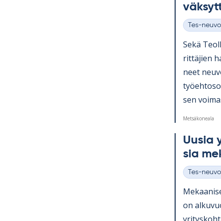
väk­syt
Tes-neuvo
Kategoriat
Sekä Teol­l
rit­tä­jien 
neet neu­vo
työ­eh­to­s
sen voi­ma
Metsäkoneala
Uusia yr
sia me­k
Tes-neuvo
Kategoriat
Me­kaa­ni­s
on al­ku­v
yri­tys­koh­