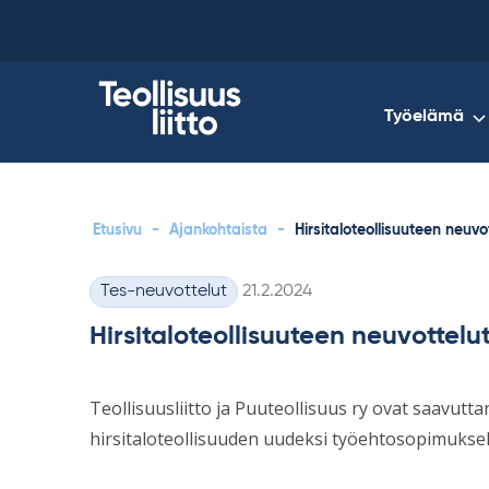
Skip
to
content
Työelämä
Etusivu
-
Ajankohtaista
-
Hirsitaloteollisuuteen neuvo
Kirjoitettu
Tes-neuvottelut
21.2.2024
Kategoriat
Hirsitaloteollisuuteen neuvottelu
Teollisuusliitto ja Puuteollisuus ry ovat saavutt
hirsitaloteollisuuden uudeksi työehtosopimuksek