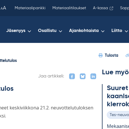
been
A
Materiaalipankki
Materiaalitilaukset
A-kassa
Sopp
A
copied
to
your
Jäsenyys
Osallistu
Ajankohtaista
Liitto
clipboard.)
Tulosta
ttelutulos
Lue myö
Jaa artikkeli:
Suu­ret
tulos
kaa­ni­s
kier­ro
aneet keskiviikkona 21.2. neuvottelutuloksen
si.
Tes-neuvo
Kategoriat
Me­kaa­ni­s