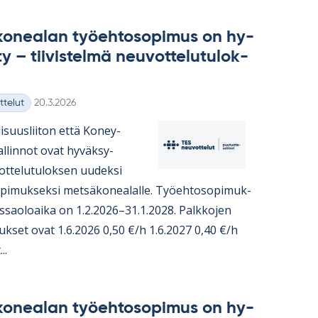
ko­nea­lan työ­eh­to­so­pi­mus on hy­
y – tii­vis­telmä neu­vot­te­lu­tu­lok­
Kirjoitettu
ttelut
20.3.2026
i­suus­lii­ton että Ko­ney­
hal­lin­not ovat hy­väk­sy­
t­te­lu­tu­lok­sen uu­deksi
o­pi­muk­seksi met­sä­ko­nea­lalle. Työ­eh­to­so­pi­muk­
s­sao­loaika on 1.2.2026–31.1.2028. Palk­ko­jen
­tuk­set ovat 1.6.2026 0,50 €/h 1.6.2027 0,40 €/h
..
ko­nea­lan työ­eh­to­so­pi­mus on hy­