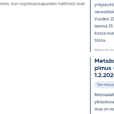
emmin, kun sopimusosapuolien hallinnot ovat
yri­tys­koh­
neu­vot­te­
Vuo­den 20
teensä 35 y
kossa ovat
Stora...
Mekaaninen met
Met­sä­a
pi­mus –
1.2.20
Tes-neuvo
Kategoriat
Met­sä­alal
yleis­si­tov
mus on vo