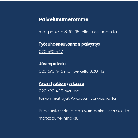
Palvelunumeromme
ma–pe kello 8.30–15, ellei toisin mainita
Työsuhdeneuvonnan päivystys
020 690 447
Jäsenpalvelu
020 690 446
ma–pe kello 8.30–12
Avoin työttömyyskassa
020 690 455
ma–pe,
tarkemmat ajat A-kassan verkkosivuilla
Puheluista veloitetaan vain paikallisverkko- tai
matkapuhelinmaksu.