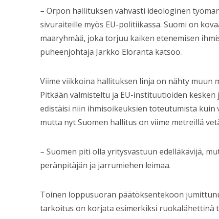
– Orpon hallituksen vahvasti ideologinen työma
sivuraiteille myös EU-politiikassa. Suomi on kova
maaryhmää, joka torjuu kaiken etenemisen ihmis
puheenjohtaja Jarkko Eloranta katsoo.
Viime viikkoina hallituksen linja on nähty muun m
Pitkään valmisteltu ja EU-instituutioiden kesken j
edistäisi niin ihmisoikeuksien toteutumista kuin 
mutta nyt Suomen hallitus on viime metreillä ve
– Suomen piti olla yritysvastuun edelläkävijä, mu
peränpitäjän ja jarrumiehen leimaa.
Toinen loppusuoran päätöksentekoon jumittunut 
tarkoitus on korjata esimerkiksi ruokalähettinä