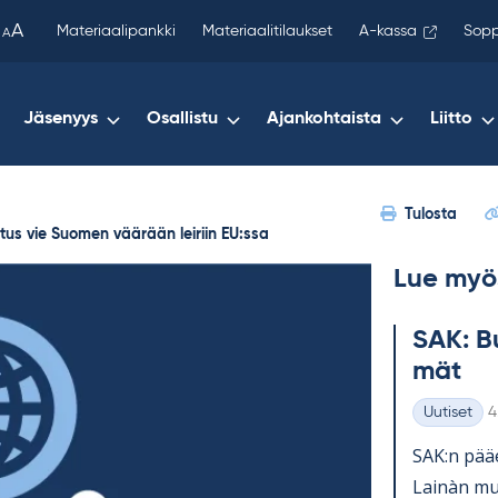
been
A
Materiaalipankki
Materiaalitilaukset
A-kassa
Sopp
A
copied
to
your
Jäsenyys
Osallistu
Ajankohtaista
Liitto
clipboard.)
Tulosta
itus vie Suomen väärään leiriin EU:ssa
Lue myö
SAK: Bu
mät
K
Uutiset
4
Kategoriat
SAK:n pää­e
Lainàn mu­k