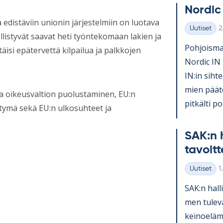
Nor­dic
edistäviin unionin järjestelmiin on luotava
K
Uutiset
2
Kategoriat
listyvät saavat heti työntekomaan lakien ja
Poh­jois­mai
si epätervettä kilpailua ja palkkojen
Nor­dic IN 
IN:in sih­te
mien pää­tö
 oikeusvaltion puolustaminen, EU:n
pit­kälti po­l
rtymä sekä EU:n ulkosuhteet ja
SAK:n h
ta­voit­
K
Uutiset
1
Kategoriat
SAK:n hal­l
men tu­le­v
kei­noe­lä­m