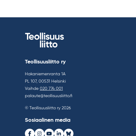
Teollisuusliitto ry
Hakaniemenranta 1A
PL 107, 00531 Helsinki
Vaihde
020 774 001
palaute@teollisuusliitto.fi
© Teollisuusliitto ry 2026
Sosiaalinen media