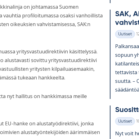
rkkinalinja on johtamassa Suomen
SAK, A
a vauhtia profiloitumassa osaksi vanhoillista
vah­vis­
ten oikeuksien vahvistamisessa, SAK:n
K
Uutiset
1
Kategoriat
Pal­kan­saa­
uassa yritysvastuudirektiivin käsittelyssä.
so­puun yh­t
o alustavasti sovittu yritysvastuudirektiivi
ka­ti­lan­te
vastuullisten yritysten kilpailuasemaakin,
tet­ta­vista
tämässä tukeaan hankkeelta.
suutta. – Os
sää­dän­töä 
tta nyt hallitus on hankkimassa meille
Suo­sit­t
K
Uutiset
1
EU-hanke on alustatyödirektiivi, jonka
Kategoriat
 toimivien alustatyöntekijöiden äärimmäisen
Nyt voit he