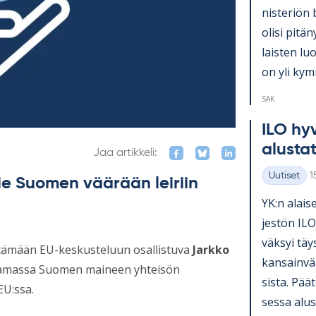
nis­te­riön 
olisi pi­tä­
lais­ten lu
on yli kym­
SAK
ILO hy­v
alus­ta­
Jaa artikkeli:
K
Uutiset
1
vie Suomen väärään leiriin
Kategoriat
YK:n alai­se
jes­tön ILO
väk­syi täy
tämään EU-keskusteluun osallistuva
Jarkko
kan­sain­vä­
ntamassa Suomen maineen yhteisön
sista. Pää­t
EU:ssa.
sessa alus­t