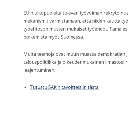
EU:n ulkopuolelta tulevan työvoiman rekrytointia 
mekanismit varmistamaan, että niiden kautta työl
työehtosopimusten mukaiset työehdot. Tämä estäi
polkemista myös Suomessa.
Muita teemoja ovat muun muassa demokratian ja
talouspolitiikka ja oikeudenmukainen ilmastosii
laajentuminen.
Tutustu SAK:n tavoitteisiin tästä
.