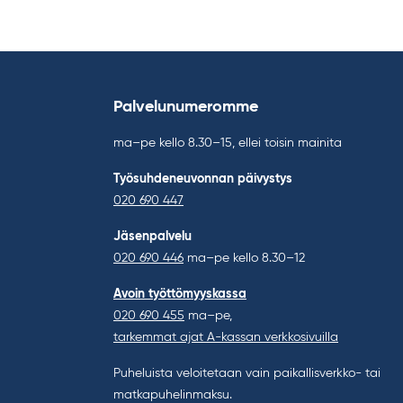
Palvelunumeromme
ma–pe kello 8.30–15, ellei toisin mainita
Työsuhdeneuvonnan päivystys
020 690 447
Jäsenpalvelu
020 690 446
ma–pe kello 8.30–12
Avoin työttömyyskassa
020 690 455
ma–pe,
tarkemmat ajat A-kassan verkkosivuilla
Puheluista veloitetaan vain paikallisverkko- tai
matkapuhelinmaksu.