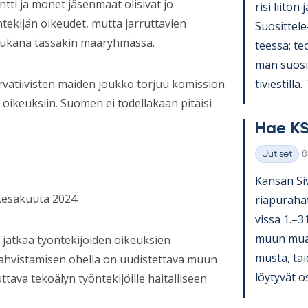
ti ja monet jäsenmaat olisivat jo
risi lii­ton 
tekijän oikeudet, mutta jarruttavien
Suo­sit­tel
mukana tässäkin maaryhmässä.
teessa: teol
man suo­sit­
ti­vies­till
rvatiivisten maiden joukko torjuu komission
 oikeuksiin. Suomen ei todellakaan pitäisi
Hae KS
K
Uutiset
8
Kategoriat
Kan­san Si­v
kesäkuuta 2024.
ria­pu­ra­ha
vissa 1.–3
muun muassa
jatkaa työntekijöiden oikeuksien
musta, tai­
vahvistamisen ohella on uudistettava muun
löy­ty­vät o
tava tekoälyn työntekijöille haitalliseen