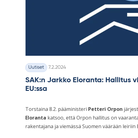
Kirjoitettu
Uutiset
7.2.2024
Kategoriat
SAK:n Jarkko Eloranta: Hallitus 
EU:ssa
Torstaina 8.2. pääministeri
Petteri Orpon
järjes
Eloranta
katsoo, että Orpon hallitus on vaara
rakentajana ja viemässä Suomen väärään leiriin 