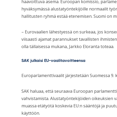
haavoittuva asema. Euroopan komissio, parlament
hyväksymässä alustatyöntekijöille normaalit työn
hallitusten ryhmä estää etenemisen. Suomi on 
– Eurovaalien lähestyessä on surkeaa, jos konse
viisaasti ajamat parannukset tavallisten ihmisten
olla tällaisessa mukana, Jarkko Eloranta toteaa.
SAK julkaisi EU-vaalitavoitteensa
Europarlamenttivaalit järjestetään Suomessa 9. 
SAK haluaa, että seuraava Euroopan parlamentti 
vahvistamista. Alustatyöntekijöiden oikeuksien 
muassa etätyötä koskevia EU:n sääntöjä ja puutut
käyttöön.