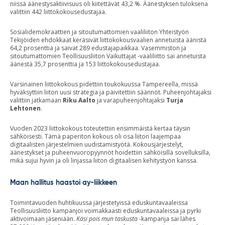
niissä äänestysaktiivisuus oli kiitettävät 43,2 %. Äänestyksen tuloksena
valittiin 442 liittokokousedustajaa.
Sosialidemokraattien ja sitoutumattomien vaaliliiton Yhteistyön
Tekijöiden ehdokkaat keräsivät liittokokousvaalien annetuista äänistä
64,2 prosenttia ja saivat 289 edustajapaikkaa. Vasemmiston ja
sitoutumattomien Teollisuusliiton Vaikuttajat -vaaliliitto sai annetuista
äänestä 35,7 prosenttia ja 153 liittokokousedustajaa.
Varsinainen liittokokous pidettiin toukokuussa Tampereella, missä
hyväksyttiin liiton uusi strategia ja päivitettiin säännöt. Puheenjohtajaksi
valittiin jatkamaan
Riku Aalto
ja varapuheenjohtajaksi
Turja
Lehtonen
.
Vuoden 2023 liittokokous toteutettiin ensimmäistä kertaa täysin
sähköisesti. Tämä paperiton kokous oli osa liiton laajempaa
digitaalisten järjestelmien uudistamistyötä. Kokousjärjestelyt,
äänestykset ja puheenvuoropyynnöt hoidettiin sähköisillä sovelluksilla,
mikä sujui hyvin ja oli linjassa liiton digitaalisen kehitystyön kanssa.
Maan hallitus haastoi ay-liikkeen
Toimintavuoden huhtikuussa järjestetyissä eduskuntavaaleissa
Teollisuusliitto kampanjoi voimakkaasti eduskuntavaaleissa ja pyrki
aktivoimaan jäseniään.
Käsi pois mun taskusta
-kampanja sai lähes