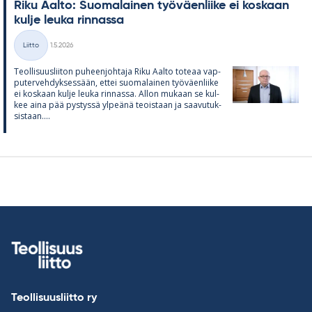
Riku Aalto: Suo­ma­lai­nen työ­väen­liike ei kos­kaan
kulje leuka rin­nassa
Kirjoitettu
Liitto
1.5.2026
Kategoriat
Teol­li­suus­lii­ton pu­heen­joh­taja Riku Aalto to­teaa vap­
pu­ter­veh­dyk­ses­sään, et­tei suo­ma­lai­nen työ­väen­liike
ei kos­kaan kulje leuka rin­nassa. Al­lon mu­kaan se kul­
kee aina pää pys­tyssä yl­peänä teois­taan ja saa­vu­tuk­
sis­taan....
Teollisuusliitto ry