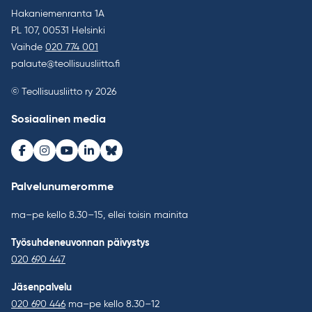
Hakaniemenranta 1A
PL 107, 00531 Helsinki
Vaihde
020 774 001
palaute@teollisuusliitto.fi
© Teollisuusliitto ry 2026
Sosiaalinen media
Facebook
Instagram
Youtube
LinkedIn
Bluesky
Palvelunumeromme
ma–pe kello 8.30–15, ellei toisin mainita
Työsuhdeneuvonnan päivystys
020 690 447
Jäsenpalvelu
020 690 446
ma–pe kello 8.30–12