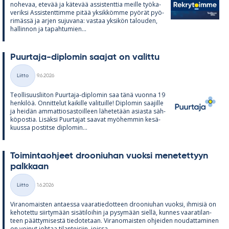
no­he­vaa, ete­vää ja kä­te­vää as­sis­tent­tia meille työ­ka­
ve­riksi As­sis­tent­timme pi­tää yk­sik­kömme pyö­rät pyö­
ri­mässä ja ar­jen su­ju­vana: vas­taa yk­si­kön ta­lou­den,
hal­lin­non ja ta­pah­tu­mien...
Puur­taja-diplo­min saa­jat on va­littu
Kirjoitettu
Liitto
9.6.2026
Kategoriat
Teol­li­suus­lii­ton Puur­taja-diplo­min saa tänä vuonna 19
hen­ki­löä. On­nit­te­lut kai­kille va­li­tuille! Diplo­min saa­jille
ja hei­dän am­mat­tio­sas­toil­leen lä­he­te­tään asiasta säh­
kö­pos­tia. Li­säksi Puur­ta­jat saa­vat myö­hem­min ke­sä­
kuussa pos­titse diplo­min...
Toi­min­taoh­jeet droo­niu­han vuoksi me­ne­tet­tyyn
palk­kaan
Kirjoitettu
Liitto
1.6.2026
Kategoriat
Vi­ran­omais­ten an­taessa vaa­ra­tie­dot­teen droo­niu­han vuoksi, ih­mi­siä on
ke­ho­tettu siir­ty­mään si­sä­ti­loi­hin ja py­sy­mään siellä, kun­nes vaa­ra­ti­lan­
teen päät­ty­mi­sestä tie­do­te­taan. Vi­ran­omais­ten oh­jei­den nou­dat­ta­mi­nen
on voi­nut joh­taa ti­lan­tei­siin, joissa...