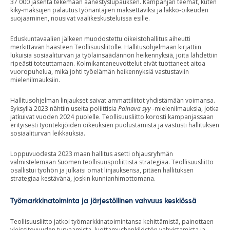
37 000 jäsentä tekemään äänestyslupauksen. Kampanjan teemat, kuten
kiky-maksujen palautus työnantajien maksettaviksi ja lakko-oikeuden
suojaaminen, nousivat vaalikeskusteluissa esille.
Eduskuntavaalien jälkeen muodostettu oikeistohallitus aiheutti
merkittävän haasteen Teollisuusliitolle. Hallitusohjelmaan kirjattiin
lukuisia sosiaaliturvan ja työlainsäädännön heikennyksiä, joita lähdettiin
ripeästi toteuttamaan. Kolmikantaneuvottelut eivät tuottaneet aitoa
vuoropuhelua, mikä johti työelämän heikennyksiä vastustaviin
mielenilmauksiin.
Hallitusohjelman linjaukset saivat ammattiliitot yhdistämään voimansa.
Syksyllä 2023 nähtiin useita poliittisia
Painava syy
-mielenilmauksia, jotka
jatkuivat vuoden 2024 puolelle. Teollisuusliitto korosti kampanjassaan
erityisesti työntekijöiden oikeuksien puolustamista ja vastusti hallituksen
sosiaaliturvan leikkauksia.
Loppuvuodesta 2023 maan hallitus asetti ohjausryhmän
valmistelemaan Suomen teollisuuspoliittista strategiaa. Teollisuusliitto
osallistui työhön ja julkaisi omat linjauksensa, pitäen hallituksen
strategiaa kestävänä, joskin kunnianhimottomana.
Työmarkkinatoiminta ja järjestöllinen vahvuus keskiössä
Teollisuusliitto jatkoi työmarkkinatoimintansa kehittämistä, painottaen
yleissitovuuden turvaamista, luottamushenkilöstön vahvistamista ja