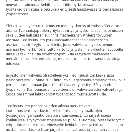
neuvottelutoiminnan kehittämistä. Liitto pyrki turvaamaan
työntekijöiden etuja ja oikeuksia erityisesti haastavassa taloudellisessa
ympäristössä.
Yleissitovien työehtosopimusten merkitys korostui entisestään vuoden
aikana. Työnantajapuolen yritykset siirtyä yrityskohtaiseen sopimiseen
sekä uuden hallituksen suunnitelmat heikensivät yleissitovuuden
asemaa. Teollisuusliitto pyrki vastaamaan tähän haasteeseen
asettamalla strategisia tavoitteita, jotka vahvistavat yleissitovuuden
asemaa työmarkkinoilla. Liitto kartoitti yritysten halukkuutta neuvotella
uusia valtakunnallisia työehtosopimuksia erityisesti mekaanisen
metsäteollisuuden toimialoilla, mutta kartoitus ei tuottanut toivottuja
tuloksia.
Järjestöllinen vahvuus oli edelleen yksi Teollisuusliiton keskeisistä
painopisteistä. Vuonna 2023 liitto jatkoi järjestämiskampanjoitaan, joilla
pyrittiin parantamaan järjestöllistä tilaa erityisesti yli 50 työntekijän
työpaikoilla. Kampanjoiden tavoitteena oli vahvistaa edunvalvontaa ja
luoda paremmat lähtökohdat työehtosopimusneuvotteluille.
Teollisuusliitto panosti vuoden aikana merkittävästi
luottamushenkilöverkoston kehittämiseen ja työpaikkojen
työsuojeluorganisaatioiden parantamiseen. Liitto järjesti useita
koulutuksia ja työympäristöpäiviä eri puolilla Suomea, joissa keskityttiin
työpaikkojen turvallisuusyhteistyön kehittämiseen ja työsuojelun tason
nostamiseen. Lisäksi liiton järjestöllinen vahvuus ja jäsenten valmius