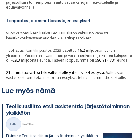
järjestöllisiin toimenpiteisiin antoivat selkänojan neuvotteluille ja
edunvalvonnalle.
Tilinpäätös ja ammattiosastojen esitykset
Vuosikertomuksen lisäksi Teollisuusliiton valtuusto vahvisti
kevätkokouksessaan vuoden 2023 tilinpäätöksen.
Teollisuusliiton tilinpäätös 2023 osoittaa
16,2
miljoonan euron
ylijäämän. Varsinaisen toiminnan ja varainhankinnan jälkeinen kulujäämä
oli
-29,3
miljoonaa euroa. Taseen loppusumma oli
696 914 731
euroa.
21 ammattiosastoa teki valtuustolle yhteensä 44 esitystä
. Valtuuston
vastaukset toimitetaan suoraan esitykset tehneille ammattiosastoille.
Lue myös nämä
Teol­li­suus­liitto et­sii as­sis­tent­tia jär­jes­tö­toi­min­nan
yk­sik­köön
Kirjoitettu
Liitto
16.6.2026
Kategoriat
Et­simme Teol­li­suus­lii­ton jär­jes­tö­toi­min­nan yk­sik­köön