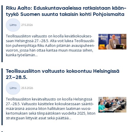
Riku Aalto: Edus­kun­ta­vaa­leissa rat­kais­taan kään­
tyykö Suo­men suunta ta­kai­sin kohti Poh­jois­maita
Kirjoitettu
Liitto
27.5.2026
Kategoriat
Teol­li­suus­lii­ton val­tuusto on koolla ke­vät­ko­kouk­ses­
saan Hel­sin­gissä 27.–28.5. Alta voit lu­kea Teol­li­suus­lii­
ton pu­heen­joh­taja Riku Aal­lon pi­tä­män avaus­pu­heen­
vuo­ron, jossa hän ot­taa kan­taa muun muassa sii­hen,
kuinka työ­elä­män...
Teol­li­suus­lii­ton val­tuusto ko­koon­tuu Hel­sin­gissä
27.–28.5.
Kirjoitettu
Liitto
25.5.2026
Kategoriat
Teol­li­suus­lii­ton ke­vät­val­tuusto on koolla Hel­sin­gissä
27.–28.5. Val­tuusto kä­sit­te­lee ko­kouk­ses­saan sään­tö­
mää­räi­sinä asioina lii­ton hal­li­tuk­sen laa­ti­man vuo­si­
ker­to­muk­sen sekä ti­lin­pää­tök­sen vuo­delta 2025, lii­ton
stra­te­gi­aan liit­ty­vät asiat sekä päät­tää...