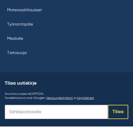
Materiaalitilaukset
Työnantajalle
Medialle
Tietosuoja
Tilaa uutiskirje
Sivustoa suojaa reCAPTCHA.
Sovellettavissa ovat Googlen
tietosuojakäytäntö
ja
käyttöehdot
.
Tilaa
Tilaa
uutiskirje: