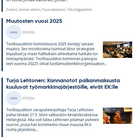
Droonit, Kemian sektori, Puutuotesektori, Teknologiasektori
Muu­tos­ten vuosi 2025
Kirjoitettu
Liitto
28.5.2026
Kategoriat
Teol­li­suus­lii­ton toi­min­ta­vuosi 2025 tii­vis­tyy sa­naan
muu­tos. Sen moot­to­reina toi­mi­vat lii­ton stra­te­gi­set
lin­jauk­set ja maan hal­li­tuk­sen ai­heut­tama han­kala toi­
min­taym­pä­ristö. Teol­li­suus­lii­ton toi­min­nan pain­opis­
teet vuonna 20225 oli­vat luot­ta­mus­hen­ki­lö­or­ga­ni­saa­tion...
Turja Leh­to­nen: Kan­na­no­tot pal­kan­mak­susta
kuu­lu­vat työ­mark­ki­na­jär­jes­töille, ei­vät EK:lle
Kirjoitettu
Liitto
27.5.2026
Kategoriat
Teol­li­suus­lii­ton va­ra­pu­heen­joh­taja Turja Leh­to­nen
pu­hui tä­nään 27.5. lii­ton val­tuus­ton ke­vä­to­kouk­sessa
Hel­sin­gissä. Alta voit lu­kea Leh­to­sen pi­tä­män pu­heen­
vuo­ron, jossa hän kom­men­toi muun maussa EK:n
roo­lia jär­jes­tönä,...