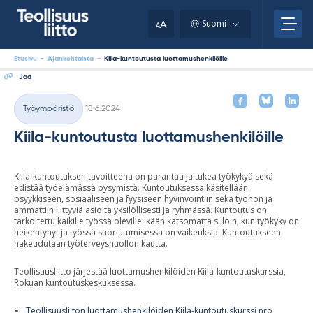
Skip
your
to
A
Suomi
A
content
clipboard.)
Etusivu
-
Ajankohtaista
-
Kiila-kuntoutusta luottamushenkilöille
Jaa
Kirjoitettu
Työympäristö
18.6.2024
Kategoriat
Kiila-kuntoutusta luottamushenkilöille
Kiila-kuntoutuksen tavoitteena on parantaa ja tukea työkykyä sekä
edistää työelämässä pysymistä. Kuntoutuksessa käsitellään
psyykkiseen, sosiaaliseen ja fyysiseen hyvinvointiin sekä työhön ja
ammattiin liittyviä asioita yksilöllisesti ja ryhmässä. Kuntoutus on
tarkoitettu kaikille työssä oleville ikään katsomatta silloin, kun työkyky on
heikentynyt ja työssä suoriutumisessa on vaikeuksia. Kuntoutukseen
hakeudutaan työterveyshuollon kautta.
Teollisuusliitto järjestää luottamushenkilöiden Kiila-kuntoutuskurssia,
Rokuan kuntoutuskeskuksessa.
Teollisuusliiton luottamushenkilöiden Kiila-kuntoutuskurssi nro