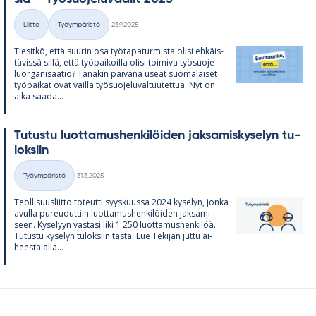
Kirjoitettu
Liitto
Työympäristö
23.9.2025
Kategoriat
Tie­sitkö, että suu­rin osa työ­ta­pa­tur­mista olisi eh­käis­
tä­vissä sillä, että työ­pai­koilla olisi toi­miva työ­suo­je­
luor­ga­ni­saa­tio? Tä­nä­kin päi­vänä useat suo­ma­lai­set
työ­pai­kat ovat vailla työ­suo­je­lu­val­tuu­tet­tua. Nyt on
aika saada...
Tu­tustu luot­ta­mus­hen­ki­löi­den jak­sa­mis­ky­se­lyn tu­
lok­siin
Kirjoitettu
Työympäristö
31.3.2025
Kategoriat
Teol­li­suus­liitto to­teutti syys­kuussa 2024 ky­se­lyn, jonka
avulla pu­reu­dut­tiin luot­ta­mus­hen­ki­löi­den jak­sa­mi­
seen. Ky­se­lyyn vas­tasi liki 1 250 luot­ta­mus­hen­ki­löä.
Tu­tustu ky­se­lyn tu­lok­siin tästä. Lue Te­ki­jän juttu ai­
heesta alla...