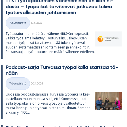
TTK: Työ­ta­pa­tur­mien vä­he­ne­mi­nen on lii­an hi­
dasta – työ­pai­kat tar­vit­se­vat jat­ku­vaa tu­kea
työ­tur­val­li­suu­den joh­ta­mi­seen
Kirjoitettu
Työympäristö
12.3.2026
Kategoriat
Työ­ta­pa­tur­mien määrä ei vä­hene riit­tä­vän no­peasti,
vaikka työ­elämä ke­hit­tyy. Työ­tur­val­li­suus­kes­kuk­sen
mu­kaan työ­pai­kat tar­vit­se­vat li­sää tu­kea työ­tur­val­li­
suu­den sys­te­maat­ti­seen joh­ta­mi­seen ja en­na­koin­tiin.
Pal­kan­saa­jien työ­ta­pa­tur­mien määrä vä­he­nee edel­leen...
Podcast-sarja Tur­vassa työ­pai­kalla start­taa tä­
nään
Kirjoitettu
Työympäristö
20.11.2025
Kategoriat
Uu­dessa podcast-sar­jassa Tur­vassa työ­pai­kalla kes­
kus­tel­laan muun muassa siitä, että Suo­messa jo­kai­
sella työ­pai­kalla on oi­keus työ­suo­je­lu­val­tuu­tet­tuun,
mutta lä­hes puo­let työ­pai­koista toi­mii il­man. Sa­maan
ai­kaan yli 100...