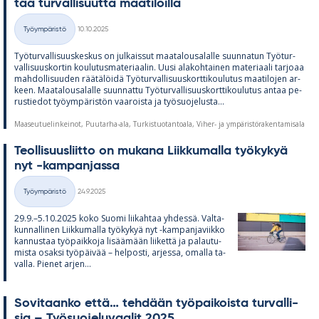
tää tur­val­li­suutta maa­ti­loilla
Kirjoitettu
Työympäristö
10.10.2025
Kategoriat
Työ­tur­val­li­suus­kes­kus on jul­kais­sut maa­ta­lous­a­lalle suun­na­tun Työ­tur­
val­li­suus­kor­tin kou­lu­tus­ma­te­ri­aa­lin. Uusi ala­koh­tai­nen ma­te­ri­aali tar­joaa
mah­dol­li­suu­den rää­tä­löidä Työ­tur­val­li­suus­kort­ti­kou­lu­tus maa­ti­lo­jen ar­
keen. Maa­ta­lous­a­lalle suun­nattu Työ­tur­val­li­suus­kort­ti­kou­lu­tus an­taa pe­
rus­tie­dot työym­pä­ris­tön vaa­roista ja työ­suo­je­lusta...
Maaseutuelinkeinot, Puutarha-ala, Turkistuotantoala, Viher- ja ympäristörakentamisala
Teol­li­suus­liitto on mu­kana Liik­ku­malla työ­ky­kyä
nyt -kam­pan­jassa
Kirjoitettu
Työympäristö
24.9.2025
Kategoriat
29.9.–5.10.2025 koko Suomi lii­kah­taa yh­dessä. Val­ta­
kun­nal­li­nen Liik­ku­malla työ­ky­kyä nyt -kam­pan­ja­viikko
kan­nus­taa työ­paik­koja li­sää­mään lii­kettä ja pa­lau­tu­
mista osaksi työ­päi­vää – hel­posti, ar­jessa, omalla ta­
valla. Pie­net ar­jen...
So­vi­taanko että… teh­dään työ­pai­koista tur­val­li­
sia – Työ­suo­je­lu­vaa­lit 2025