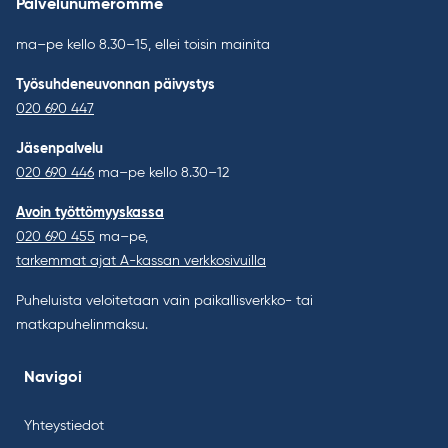
Palvelunumeromme
ma–pe kello 8.30–15, ellei toisin mainita
Työsuhdeneuvonnan päivystys
020 690 447
Jäsenpalvelu
020 690 446
ma–pe kello 8.30–12
Avoin työttömyyskassa
020 690 455
ma–pe,
tarkemmat ajat A-kassan verkkosivuilla
Puheluista veloitetaan vain paikallisverkko- tai
matkapuhelinmaksu.
Navigoi
Yhteystiedot