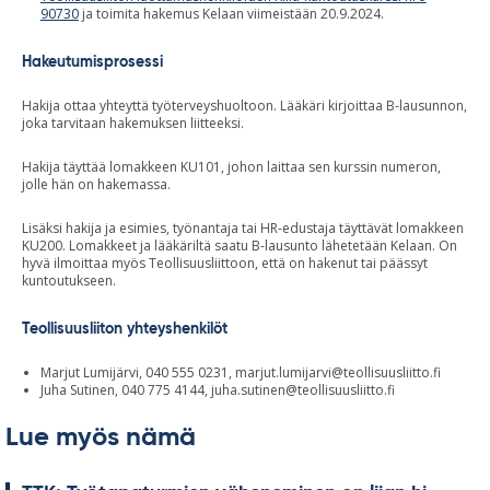
90730
ja toimita hakemus Kelaan viimeistään 20.9.2024.
Hakeutumisprosessi
Hakija ottaa yhteyttä työterveyshuoltoon. Lääkäri kirjoittaa B-lausunnon,
joka tarvitaan hakemuksen liitteeksi.
Hakija täyttää lomakkeen KU101, johon laittaa sen kurssin numeron,
jolle hän on hakemassa.
Lisäksi hakija ja esimies, työnantaja tai HR-edustaja täyttävät lomakkeen
KU200. Lomakkeet ja lääkäriltä saatu B-lausunto lähetetään Kelaan. On
hyvä ilmoittaa myös Teollisuusliittoon, että on hakenut tai päässyt
kuntoutukseen.
Teollisuusliiton yhteyshenkilöt
Marjut Lumijärvi, 040 555 0231,
marjut.lumijarvi@teollisuusliitto.fi
Juha Sutinen, 040 775 4144,
juha.sutinen@teollisuusliitto.fi
Lue myös nämä