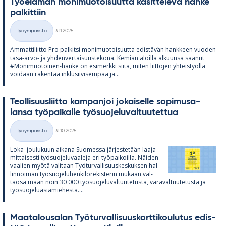
Työ­elä­män mo­ni­muo­toi­suutta kä­sit­te­levä hanke
pal­kit­tiin
Kirjoitettu
Työympäristö
3.11.2025
Kategoriat
Am­mat­ti­liitto Pro pal­kitsi mo­ni­muo­toi­suutta edis­tä­vän hank­keen vuo­den
tasa-arvo- ja yh­den­ver­tai­suus­te­kona. Ke­mian aloilla al­kuunsa saa­nut
#Mo­ni­muo­toi­nen-hanke on esi­merkki siitä, mi­ten liit­to­jen yh­teis­työllä
voi­daan ra­ken­taa inklusii­vi­sem­paa ja...
Teol­li­suus­liitto kam­pan­joi jo­kai­selle so­pi­musa­
lansa työ­pai­kalle työ­suo­je­lu­val­tuu­tet­tua
Kirjoitettu
Työympäristö
31.10.2025
Kategoriat
Loka–jou­lu­kuun ai­kana Suo­messa jär­jes­te­tään laa­ja­
mit­tai­sesti työ­suo­je­lu­vaa­leja eri työ­pai­koilla. Näi­den
vaa­lien myötä va­li­taan Työ­tur­val­li­suus­kes­kuk­sen hal­
lin­noi­man työ­suo­je­lu­hen­ki­lö­re­kis­te­rin mu­kaan val­
taosa maan noin 30 000 työ­suo­je­lu­val­tuu­te­tusta, va­ra­val­tuu­te­tusta ja
työ­suo­je­lua­sia­mie­hestä....
Maa­ta­lous­a­lan Työ­tur­val­li­suus­kort­ti­kou­lu­tus edis­