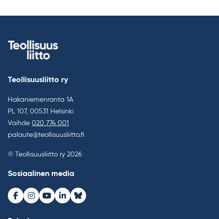
Teollisuusliitto ry
Hakaniemenranta 1A
PL 107, 00531 Helsinki
Vaihde
020 774 001
palaute@teollisuusliitto.fi
© Teollisuusliitto ry 2026
Sosiaalinen media
Facebook
Instagram
Youtube
LinkedIn
Bluesky