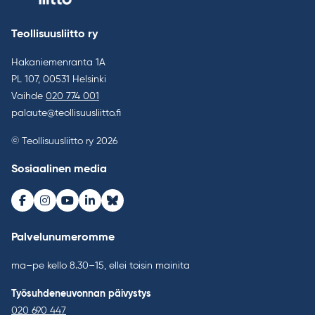
Teollisuusliitto ry
Hakaniemenranta 1A
PL 107, 00531 Helsinki
Vaihde
020 774 001
palaute@teollisuusliitto.fi
© Teollisuusliitto ry 2026
Sosiaalinen media
Facebook
Instagram
Youtube
LinkedIn
Bluesky
Palvelunumeromme
ma–pe kello 8.30–15, ellei toisin mainita
Työsuhdeneuvonnan päivystys
020 690 447