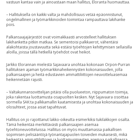
vastuun kantaa vain ja ainoastaan maan hallitus, Eloranta huomauttaa.
– Hallituksella on kaikki valta ja mahdollisuus vetää epäonnistunut,
ongelmallinen ja työmarkkinoiden toimintaa rampauttava lakihanke
pois.
Palkansaajajärjestöt ovat voimakkaasti arvostelleet hallituksen
lakihanketta pitkin matkaa. Se sementoisi palkkaerot, vähentäisi
alakohtaista joustavuutta sekä estäisi työehtojen kehittymisen sellaisilla
aloilla, joissa tällä hetkellä työehdot ovat heikot.
Jarkko Elorannan mielestä Sajavaara unohtaa kokonaan Orpon-Purran
hallituksen ajaman työmarkkinaheikennysten kokonaisuuden, jolla
palkansaajien ja heitä edustavien ammattiliittojen neuvotteluasemaa
heikennetään rajusti.
– Valtakunnansovittelijan pitäisi olla puolueeton, riippumaton toimija,
joka rakentaa luottamusta osapuolten kesken. Nyt Sajavaara osoittaa
sormella SAK:ta palkkamallin kaatamisesta ja unohtaa kokonaisuuden ja
olosuhteet, jossa asiat tapahtuvat.
Hallitus on jo rajoittanut lakko-oikeutta esimerkiksi tukilakkojen osalta.
Tämä heikentää merkittävästi palkansaajien asemaa
työehtoneuvotteluissa. Hallitus on myös muuttamassa paikallisen
sopimisen pelisääntöjä työnantajapuolen toiveiden mukaisesti, mikä
heikentää ammattiliittojen ja luottamusmiesten asemaa paikallisessa