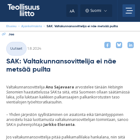
Skip
your
to
A
Suomi
A
content
clipboard.)
Etusivu
-
Ajankohtaista
-
SAK: Valtakunnansovittelija ei näe metsää puilta
Jaa
Kirjoitettu
Uutiset
1.8.2024
Kategoriat
SAK: Valtakunnansovittelija ei näe
metsää puilta
Valtakunnansovittelija
Anu Sajavaara
arvostelee tänään
Helsingin
Sanomien
haastattelussa SAK:ta siitä, että Suomeen ollaan säätämässä
lakia, jolla lukitaan kaikkien palkansaajien palkankorotusten taso
vientialojen työehtoratkaisuihin.
– Yhden järjestön syyllistäminen on asiatonta eikä tämäntyyppinen
arvostelu lisää luottamusta valtakunnansovittelijan toimintaan, sanoo
SAK:n puheenjohtaja
Jarkko Eloranta
.
Jos valtakunnansovittelija pitää palkkamallilakia hankalana, niin siitä