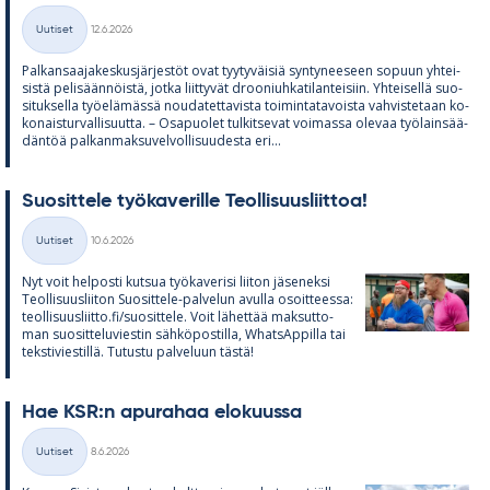
Kirjoitettu
Uutiset
12.6.2026
Kategoriat
Pal­kan­saa­ja­kes­kus­jär­jes­töt ovat tyy­ty­väi­siä syn­ty­nee­seen so­puun yh­tei­
sistä pe­li­sään­nöistä, jotka liit­ty­vät droo­niuh­ka­ti­lan­tei­siin. Yh­tei­sellä suo­
si­tuk­sella työ­elä­mässä nou­da­tet­ta­vista toi­min­ta­ta­voista vah­vis­te­taan ko­
ko­nais­tur­val­li­suutta. – Os­a­puo­let tul­kit­se­vat voi­massa ole­vaa työ­lain­sää­
dän­töä pal­kan­mak­su­vel­vol­li­suu­desta eri...
Suo­sit­tele työ­ka­ve­rille Teol­li­suus­liit­toa!
Kirjoitettu
Uutiset
10.6.2026
Kategoriat
Nyt voit hel­posti kut­sua työ­ka­ve­risi lii­ton jä­se­neksi
Teol­li­suus­lii­ton Suo­sit­tele-pal­ve­lun avulla osoit­teessa:
teol­li­suus­liitto.fi/suo­sit­tele. Voit lä­het­tää mak­sut­to­
man suo­sit­te­lu­vies­tin säh­kö­pos­tilla, What­sAp­pilla tai
teks­ti­vies­tillä. Tu­tustu pal­ve­luun tästä!
Hae KSR:n apu­ra­haa elo­kuussa
Kirjoitettu
Uutiset
8.6.2026
Kategoriat