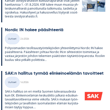
Kan­san Si­vis­tys­ra­has­ton kult­tuu­ria­pu­ra­hat ovat jäl­leen
haet­ta­vissa 1.–31.8.2026. KSR tu­kee muun muassa yh­
teis­kun­nal­li­sesti pai­not­tu­nutta tut­ki­musta, tai­detta ja
opis­ke­lua. Ha­kuoh­jeet ja ha­kuso­vel­lus löy­ty­vät osoit­
teesta si­vis­tys­ra­hasto.fi.
Nor­dic IN ha­kee pää­sih­tee­riä
Kirjoitettu
Uutiset
2.6.2026
Kategoriat
Poh­jois­mai­den teol­li­suus­työn­te­ki­jöi­den yh­teen­liit­tymä Nor­dic IN ha­kee
pää­sih­tee­riä. Pää­sih­teeri joh­taa Nor­dic IN:in sih­tee­is­tön toi­min­taa ja
vas­taa jär­jes­tön joh­don te­ke­mien pää­tös­ten täy­tän­töön­pa­nosta. Roo­liin
kuu­luu siksi pit­kälti po­liit­tista...
SAK:n hal­li­tus tyr­mää elin­kei­noe­lä­män ta­voit­teet
Kirjoitettu
Uutiset
1.6.2026
Kategoriat
SAK:n hal­li­tus on eri mieltä Suo­men tu­le­vai­suu­desta
kuin EK. Elin­kei­noe­lä­män kes­kus­liitto jul­kaisi edus­kun­
ta­vaa­li­ta­voit­teensa viime vii­kolla. SAK:n mu­kaan työn­
te­ki­jöi­den ja ta­val­lis­ten suo­ma­lais­ten elä­män kur­jis­ta­
mi­sen täy­tyy lop­pua....