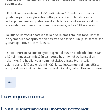
sopimisessa.
– Paikallisen sopimisen pelisäännöt heikentävät tulevaisuudessa
työehtosopimusten yleissitovuutta, jolla on taattu työehtojen ja
palkkojen minimitaso palkansaajille. Hallitus ei ollut keväällä valmis
tarkastelemaan yleissitovuuden turvaamista, vaikka SAK sitä vaati.
Hallitus on kertonut säätävänsä lain palkkamallista joka tapauksessa,
jos työmarkkinaosapuolet eivät asiasta pääse sopuun, ja se säätää sen
työnantajan toiveiden mukaisesti.
– Orpon-Purran hallitus on työantajien hallitus, se ei ole ohjelmassaan
eikä toiminnassaan missään vaiheessa huomioinut palkansaajien
näkemyksiä ja huolia, vaan toiminut yksipuolisesti työnantajien
asianajajana. SAK:ssa ei ole minkäänlaista luottamusta siihen, että se
olisi palkkamalliasiassa toiminut toisella tavalla, Jarkko Eloranta sanoo.
SAK
Lue myös nämä
SAK: Bud­jet­tieh­do­tus unoh­taa työt­tö­mät