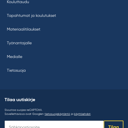
Kouluttaudu
Tapahtumat ja koulutukset
Materiaalitilaukset
Työnantajalle
Medialle
Tietosuoja
Tilaa uutiskirje
Sivustoa suojaa reCAPTCHA.
Sovellettavissa ovat Googlen
tietosuojakäytäntö
ja
käyttöehdot
.
Tilaa
Tilaa
uutiskirje: