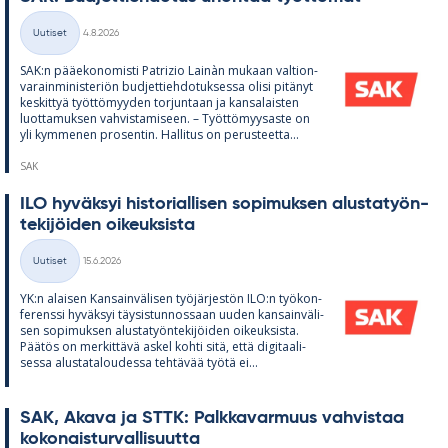
Kirjoitettu
Uutiset
4.8.2026
Kategoriat
SAK:n pää­e­ko­no­misti Pat­rizio Lainàn mu­kaan val­tion­
va­rain­mi­nis­te­riön bud­jet­tieh­do­tuk­sessa olisi pi­tä­nyt
kes­kit­tyä työt­tö­myy­den tor­jun­taan ja kan­sa­lais­ten
luot­ta­muk­sen vah­vis­ta­mi­seen. – Työt­tö­myy­saste on
yli kym­me­nen pro­sen­tin. Hal­li­tus on pe­rus­teetta...
SAK
ILO hy­väk­syi his­to­rial­li­sen so­pi­muk­sen alus­ta­työn­
te­ki­jöi­den oi­keuk­sista
Kirjoitettu
Uutiset
15.6.2026
Kategoriat
YK:n alai­sen Kan­sain­vä­li­sen työ­jär­jes­tön ILO:n työ­kon­
fe­renssi hy­väk­syi täy­sis­tun­nos­saan uu­den kan­sain­vä­li­
sen so­pi­muk­sen alus­ta­työn­te­ki­jöi­den oi­keuk­sista.
Pää­tös on mer­kit­tävä as­kel kohti sitä, että di­gi­taa­li­
sessa alus­ta­ta­lou­dessa teh­tä­vää työtä ei...
SAK, Akava ja STTK: Palk­ka­var­muus vah­vis­taa
ko­ko­nais­tur­val­li­suutta