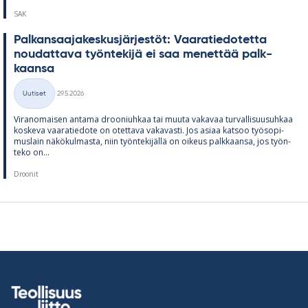
SAK
Pal­kan­saa­ja­kes­kus­jär­jes­töt: Vaa­ra­tie­do­tetta
nou­dat­tava työn­te­kijä ei saa me­net­tää palk­
kaansa
Kirjoitettu
Uutiset
29.5.2026
Kategoriat
Vi­ran­omai­sen an­tama droo­niuh­kaa tai muuta va­ka­vaa tur­val­li­suusuh­kaa
kos­keva vaa­ra­tie­dote on otet­tava va­ka­vasti. Jos asiaa kat­soo työ­so­pi­
mus­lain nä­kö­kul­masta, niin työn­te­ki­jällä on oi­keus palk­kaansa, jos työn­
teko on...
Droonit