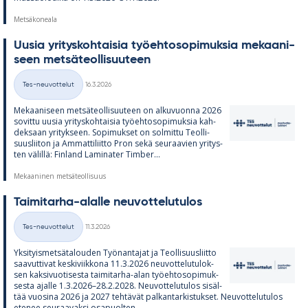
Metsäkoneala
Uusia yri­tys­koh­tai­sia työ­eh­to­so­pi­muk­sia me­kaa­ni­
seen met­sä­teol­li­suu­teen
Kirjoitettu
Tes-neuvottelut
16.3.2026
Kategoriat
Me­kaa­ni­seen met­sä­teol­li­suu­teen on al­ku­vuonna 2026
so­vittu uusia yri­tys­koh­tai­sia työ­eh­to­so­pi­muk­sia kah­
dek­saan yri­tyk­seen. So­pi­muk­set on sol­mittu Teol­li­
suus­lii­ton ja Am­mat­ti­liitto Pron sekä seu­raa­vien yri­tys­
ten vä­lillä: Fin­land La­mi­na­ter Tim­ber...
Mekaaninen metsäteollisuus
Tai­mi­tarha-alalle neu­vot­te­lu­tu­los
Kirjoitettu
Tes-neuvottelut
11.3.2026
Kategoriat
Yk­si­tyis­met­sä­ta­lou­den Työ­nan­ta­jat ja Teol­li­suus­liitto
saa­vut­ti­vat kes­ki­viik­kona 11.3.2026 neu­vot­te­lu­tu­lok­
sen kak­si­vuo­ti­sesta tai­mi­tarha-alan työ­eh­to­so­pi­muk­
sesta ajalle 1.3.2026–28.2.2028. Neu­vot­te­lu­tu­los si­säl­
tää vuo­sina 2026 ja 2027 teh­tä­vät pal­kan­tar­kis­tuk­set. Neu­vot­te­lu­tu­los
ete­nee seu­raa­vaksi os­a­puol­ten...