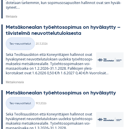
do­te­taan tar­kem­min, kun so­pi­mus­os­a­puol­ten hal­lin­not ovat sen hy­väk­
sy­neet....
Metsäala
Met­sä­ko­nea­lan työ­eh­to­so­pi­mus on hy­väk­sytty –
tii­vis­telmä neu­vot­te­lu­tu­lok­sesta
Kirjoitettu
Tes-neuvottelut
20.3.2026
Kategoriat
Sekä Teol­li­suus­lii­ton että Ko­ney­rit­tä­jien hal­lin­not ovat
hy­väk­sy­neet neu­vot­te­lu­tu­lok­sen uu­deksi työ­eh­to­so­pi­
muk­seksi met­sä­ko­nea­lalle. Työ­eh­to­so­pi­muk­sen voi­
mas­sao­loaika on 1.2.2026–31.1.2028. Palk­ko­jen yleis­
ko­ro­tuk­set ovat 1.6.2026 0,50 €/h 1.6.2027 0,40 €/h Vuo­ro­li­sät...
Metsäkoneala
Met­sä­ko­nea­lan työ­eh­to­so­pi­mus on hy­väk­sytty
Kirjoitettu
Tes-neuvottelut
19.3.2026
Kategoriat
Sekä Teol­li­suus­lii­ton että Ko­ney­rit­tä­jien hal­lin­not ovat
hy­väk­sy­neet neu­vot­te­lu­tu­lok­sen uu­deksi työ­eh­to­so­pi­
muk­seksi met­sä­ko­nea­lalle. Työ­eh­to­so­pi­muk­sen voi­
mas­sao­loaika on 1.3.2026–31.1.2028.