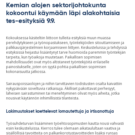
Kemian alojen sektorijohtokunta
kokoontui käymään läpi alakohtaisia
tes-esityksiä 9.9.
Kokouksessa käsiteltiin liittoon tulleita esityksiä muun muassa
perehdytykseen ja työnopastukseen, työntekijöiden sitouttamiseen ja
palkkausjärjestelmien korjaamiseen liittyen. Keskusteluissa ja tehdyissä
esityksissä heijastui lisääntynyt tarve huomioida paremmin työntekijän
tarpeita, kun työaikoja muutetaan. Paikallisen sopimisen
mahdollisuudet ovat myös altistaneet työntekijöitä erilaiselle
painostukselle, joten on syytä pohtia paikallisen sopimisen
kokonaisuutta jatkossa.
Sairauspoissaolojen ja niihin tarvittavien todistusten osalta kaivattiin
nykypäivään soveltuvia ratkaisuja. Äkilliset pakottavat perhesyyt,
läheisen sairastuminen tai menehtyminen olivat myös aiheita, jotka
nousivat käytännön inhimillisistä tilanteista.
Lakimuutokset koettelevat lomautettuja ja irtisanottuja
Työsuhdeturvan lisääminen työehtosopimusten kautta nousi vahvasti
esiin keskusteluissa. Kierros tulee olemaan aikataulultaan vaativa ja
sisällöllisiä tavoitteita on palkankorotustavoitteiden lisäksi runsas