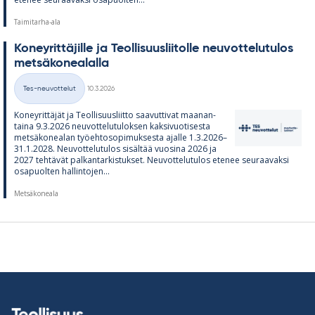
Taimitarha-ala
Ko­ney­rit­tä­jille ja Teol­li­suus­lii­tolle neu­vot­te­lu­tu­los
met­sä­ko­nea­lalla
Kirjoitettu
Tes-neuvottelut
10.3.2026
Kategoriat
Ko­ney­rit­tä­jät ja Teol­li­suus­liitto saa­vut­ti­vat maa­nan­
taina 9.3.2026 neu­vot­te­lu­tu­lok­sen kak­si­vuo­ti­sesta
met­sä­ko­nea­lan työ­eh­to­so­pi­muk­sesta ajalle 1.3.2026–
31.1.2028. Neu­vot­te­lu­tu­los si­säl­tää vuo­sina 2026 ja
2027 teh­tä­vät pal­kan­tar­kis­tuk­set. Neu­vot­te­lu­tu­los ete­nee seu­raa­vaksi
os­a­puol­ten hal­lin­to­jen...
Metsäkoneala