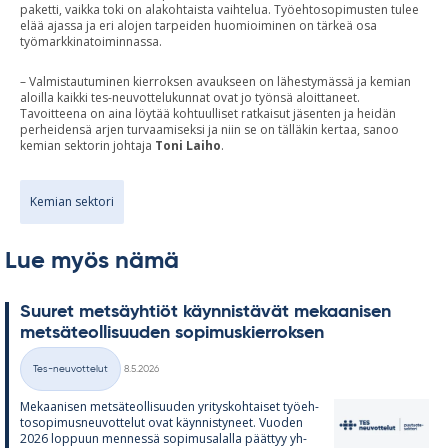
paketti, vaikka toki on alakohtaista vaihtelua. Työehtosopimusten tulee
elää ajassa ja eri alojen tarpeiden huomioiminen on tärkeä osa
työmarkkinatoiminnassa.
– Valmistautuminen kierroksen avaukseen on lähestymässä ja kemian
aloilla kaikki tes-neuvottelukunnat ovat jo työnsä aloittaneet.
Tavoitteena on aina löytää kohtuulliset ratkaisut jäsenten ja heidän
perheidensä arjen turvaamiseksi ja niin se on tälläkin kertaa, sanoo
kemian sektorin johtaja
Toni Laiho
.
Kemian sektori
Lue myös nämä
Suu­ret met­säyh­tiöt käyn­nis­tä­vät me­kaa­ni­sen
met­sä­teol­li­suu­den so­pi­mus­kier­rok­sen
Kirjoitettu
Tes-neuvottelut
8.5.2026
Kategoriat
Me­kaa­ni­sen met­sä­teol­li­suu­den yri­tys­koh­tai­set työ­eh­
to­so­pi­mus­neu­vot­te­lut ovat käyn­nis­ty­neet. Vuo­den
2026 lop­puun men­nessä so­pi­musa­lalla päät­tyy yh­