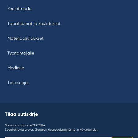
Kouluttaudu
Tapahtumat ja koulutukset
Materiaalitilaukset
Työnantajalle
Medialle
Tietosuoja
Tilaa uutiskirje
Sivustoa suojaa reCAPTCHA.
Sovellettavissa ovat Googlen
tietosuojakäytäntö
ja
käyttöehdot
.