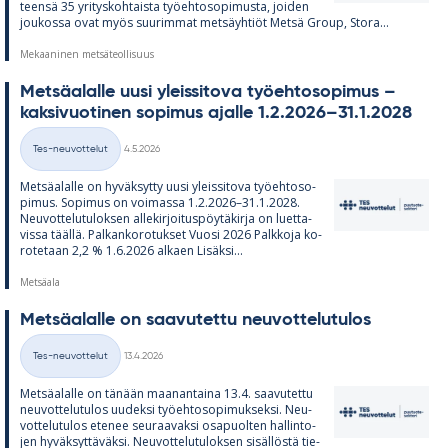
teensä 35 yri­tys­koh­taista työ­eh­to­so­pi­musta, joi­den
jou­kossa ovat myös suu­rim­mat met­säyh­tiöt Metsä Group, Stora...
Mekaaninen metsäteollisuus
Met­sä­alalle uusi yleis­si­tova työ­eh­to­so­pi­mus –
kak­si­vuo­ti­nen so­pi­mus ajalle 1.2.2026–31.1.2028
Kirjoitettu
Tes-neuvottelut
4.5.2026
Kategoriat
Met­sä­alalle on hy­väk­sytty uusi yleis­si­tova työ­eh­to­so­
pi­mus. So­pi­mus on voi­massa 1.2.2026–31.1.2028.
Neu­vot­te­lu­tu­lok­sen al­le­kir­joi­tus­pöy­tä­kirja on luet­ta­
vissa täällä. Pal­kan­ko­ro­tuk­set Vuosi 2026 Palk­koja ko­
ro­te­taan 2,2 % 1.6.2026 al­kaen Li­säksi...
Metsäala
Met­sä­alalle on saa­vu­tettu neu­vot­te­lu­tu­los
Kirjoitettu
Tes-neuvottelut
13.4.2026
Kategoriat
Met­sä­alalle on tä­nään maa­nan­taina 13.4. saa­vu­tettu
neu­vot­te­lu­tu­los uu­deksi työ­eh­to­so­pi­muk­seksi. Neu­
vot­te­lu­tu­los ete­nee seu­raa­vaksi os­a­puol­ten hal­lin­to­
jen hy­väk­syt­tä­väksi. Neu­vot­te­lu­tu­lok­sen si­säl­löstä tie­