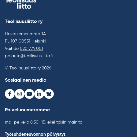
Teollisuusliitto ry
Hakaniemenranta 1A
PL 107, 00531 Helsinki
Vaihde
020 774 001
palaute@teollisuusliitto.fi
© Teollisuusliitto ry 2026
Sosiaalinen media
Facebook
Instagram
Youtube
LinkedIn
Bluesky
Palvelunumeromme
ma–pe kello 8.30–15, ellei toisin mainita
Työsuhdeneuvonnan päivystys