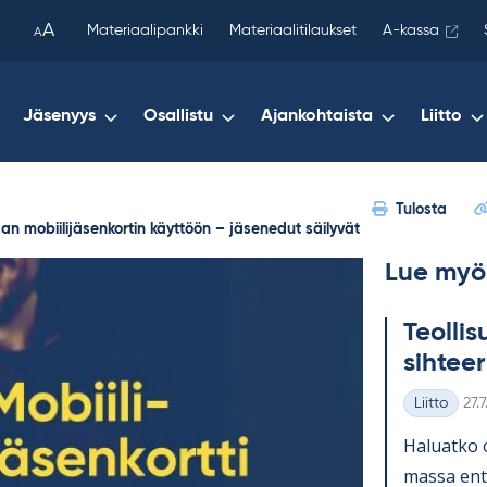
been
A
Materiaalipankki
Materiaalitilaukset
A-kassa
A
copied
to
your
Jäsenyys
Osallistu
Ajankohtaista
Liitto
clipboard.)
Tulosta
onaan mobiilijäsenkortin käyttöön – jäsenedut säilyvät
Lue myö
Teol­li­
sih­tee­
Kirj
Liitto
27.
Kategoriat
Ha­luatko 
massa en­ti