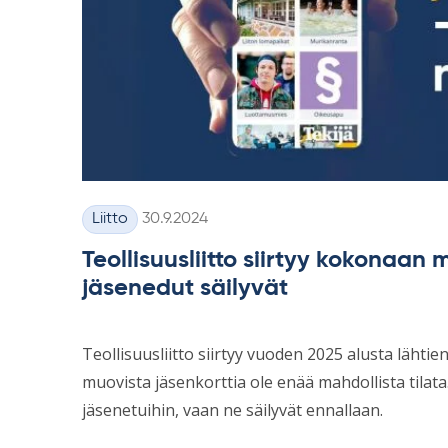
Kirjoitettu
Liitto
30.9.2024
Kategoriat
Teollisuusliitto siirtyy kokonaan 
jäsenedut säilyvät
Teollisuusliitto siirtyy vuoden 2025 alusta lähti
muovista jäsenkorttia ole enää mahdollista tilata
jäsenetuihin, vaan ne säilyvät ennallaan.