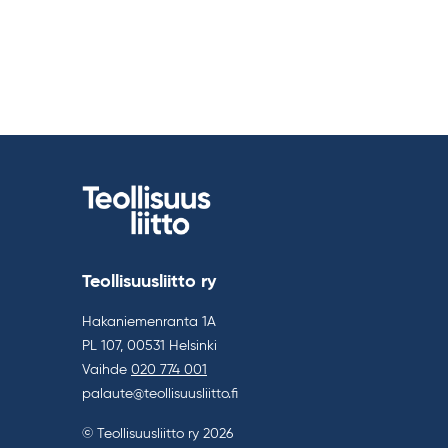
Teollisuusliitto ry
Hakaniemenranta 1A
PL 107, 00531 Helsinki
Vaihde
020 774 001
palaute@teollisuusliitto.fi
© Teollisuusliitto ry 2026