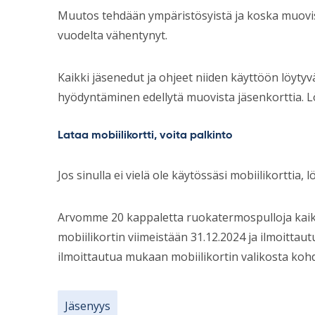
Muutos tehdään ympäristösyistä ja koska muovis
vuodelta vähentynyt.
Kaikki jäsenedut ja ohjeet niiden käyttöön löytyvä
hyödyntäminen edellytä muovista jäsenkorttia. 
Lataa mobiilikortti, voita palkinto
Jos sinulla ei vielä ole käytössäsi mobiilikorttia
Arvomme 20 kappaletta ruokatermospulloja kaikk
mobiilikortin viimeistään 31.12.2024 ja ilmoittau
ilmoittautua mukaan mobiilikortin valikosta koh
Jäsenyys