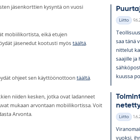
ten jäsenkorttien kysyntä on vuosi
Puur­ta
Kirj
Liitto
9.6
Kategoriat
Teol­li­suus
t mobiilikortista, eikä etujen
saa tänä v
Löydät jäsenedut kootusti myös
täältä
.
nit­te­lut ka
saa­jille ja
säh­kö­pos­
kuussa pos­
, löydät ohjeet sen käyttöönottoon
täältä
.
Toi­min
ien niiden kesken, jotka ovat ladanneet
ne­tet­
tuvat mukaan arvontaan mobiilikortissa. Voit
dasta Arvonta.
Kirj
Liitto
1.6
Kategoriat
Vi­ran­omai
vuoksi, ih­m