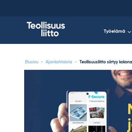
Skip
to
content
Työelämä
Etusivu
-
Ajankohtaista
-
Teollisuusliitto siirtyy kok