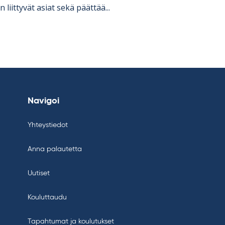
an liit­ty­vät asiat sekä päät­tää...
Navigoi
Yhteystiedot
Anna palautetta
Uutiset
Kouluttaudu
Tapahtumat ja koulutukset