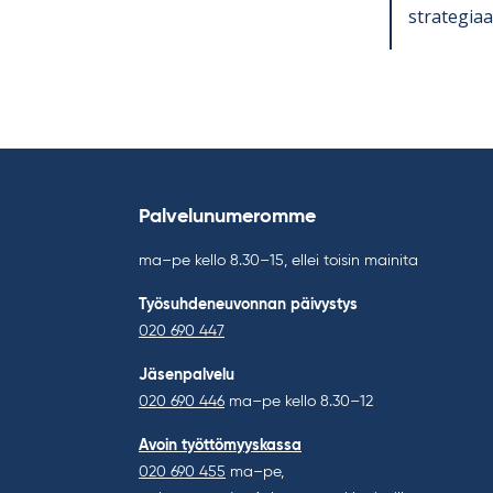
stra­te­gi­a
Palvelunumeromme
ma–pe kello 8.30–15, ellei toisin mainita
Työsuhdeneuvonnan päivystys
020 690 447
Jäsenpalvelu
020 690 446
ma–pe kello 8.30–12
Avoin työttömyyskassa
020 690 455
ma–pe,