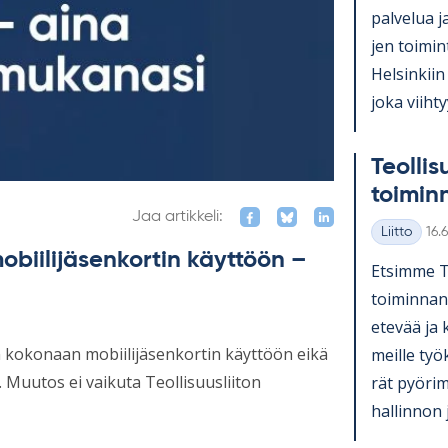
pal­ve­lua j
jen toi­mi
Hel­sin­kiin
joka viih­ty
Teol­li­s
toi­min
Jaa artikkeli:
Kirj
Liitto
16.
Kategoriat
mobiilijäsenkortin käyttöön –
Et­simme Teo
toi­min­nan
ete­vää ja k
en kokonaan mobiilijäsenkortin käyttöön eikä
meille työ­
. Muutos ei vaikuta Teollisuusliiton
rät pyö­ri­
hal­lin­non 