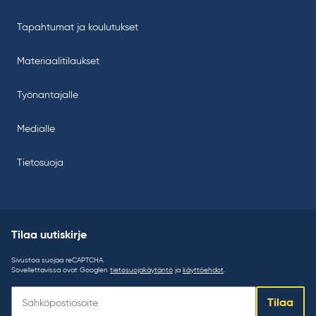
Tapahtumat ja koulutukset
Materiaalitilaukset
Työnantajalle
Medialle
Tietosuoja
Tilaa uutiskirje
Sivustoa suojaa reCAPTCHA.
Sovellettavissa ovat Googlen
tietosuojakäytäntö
ja
käyttöehdot
.
Tilaa
Tilaa
uutiskirje: