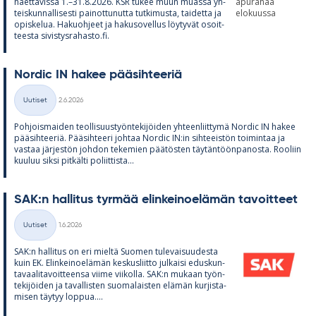
haet­ta­vissa 1.–31.8.2026. KSR tu­kee muun muassa yh­
teis­kun­nal­li­sesti pai­not­tu­nutta tut­ki­musta, tai­detta ja
opis­ke­lua. Ha­kuoh­jeet ja ha­kuso­vel­lus löy­ty­vät osoit­
teesta si­vis­tys­ra­hasto.fi.
Nor­dic IN ha­kee pää­sih­tee­riä
Kirjoitettu
Uutiset
2.6.2026
Kategoriat
Poh­jois­mai­den teol­li­suus­työn­te­ki­jöi­den yh­teen­liit­tymä Nor­dic IN ha­kee
pää­sih­tee­riä. Pää­sih­teeri joh­taa Nor­dic IN:in sih­tee­is­tön toi­min­taa ja
vas­taa jär­jes­tön joh­don te­ke­mien pää­tös­ten täy­tän­töön­pa­nosta. Roo­liin
kuu­luu siksi pit­kälti po­liit­tista...
SAK:n hal­li­tus tyr­mää elin­kei­noe­lä­män ta­voit­teet
Kirjoitettu
Uutiset
1.6.2026
Kategoriat
SAK:n hal­li­tus on eri mieltä Suo­men tu­le­vai­suu­desta
kuin EK. Elin­kei­noe­lä­män kes­kus­liitto jul­kaisi edus­kun­
ta­vaa­li­ta­voit­teensa viime vii­kolla. SAK:n mu­kaan työn­
te­ki­jöi­den ja ta­val­lis­ten suo­ma­lais­ten elä­män kur­jis­ta­
mi­sen täy­tyy lop­pua....