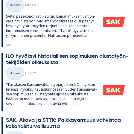
Kirjoitettu
Uutiset
4.8.2026
Kategoriat
SAK:n pää­e­ko­no­misti Pat­rizio Lainàn mu­kaan val­tion­
va­rain­mi­nis­te­riön bud­jet­tieh­do­tuk­sessa olisi pi­tä­nyt
kes­kit­tyä työt­tö­myy­den tor­jun­taan ja kan­sa­lais­ten
luot­ta­muk­sen vah­vis­ta­mi­seen. – Työt­tö­myy­saste on
yli kym­me­nen pro­sen­tin. Hal­li­tus on pe­rus­teetta...
SAK
ILO hy­väk­syi his­to­rial­li­sen so­pi­muk­sen alus­ta­työn­
te­ki­jöi­den oi­keuk­sista
Kirjoitettu
Uutiset
15.6.2026
Kategoriat
YK:n alai­sen Kan­sain­vä­li­sen työ­jär­jes­tön ILO:n työ­kon­
fe­renssi hy­väk­syi täy­sis­tun­nos­saan uu­den kan­sain­vä­li­
sen so­pi­muk­sen alus­ta­työn­te­ki­jöi­den oi­keuk­sista.
Pää­tös on mer­kit­tävä as­kel kohti sitä, että di­gi­taa­li­
sessa alus­ta­ta­lou­dessa teh­tä­vää työtä ei...
SAK, Akava ja STTK: Palk­ka­var­muus vah­vis­taa
ko­ko­nais­tur­val­li­suutta