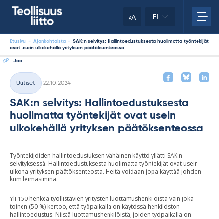
Skip
your
to
A
FI
A
content
clipboard.)
Etusivu
-
Ajankohtaista
-
SAK:n selvitys: Hallintoedustuksesta huolimatta työntekijät
ovat usein ulkokehällä yrityksen päätöksenteossa
Jaa
Kirjoitettu
Uutiset
22.10.2024
Kategoriat
SAK:n selvitys: Hallintoedustuksesta
huolimatta työntekijät ovat usein
ulkokehällä yrityksen päätöksenteossa
Työntekijöiden hallintoedustuksen vähäinen käyttö yllätti SAK:n
selvityksessä. Hallintoedustuksesta huolimatta työntekijät ovat usein
ulkona yrityksen päätöksenteosta. Heitä voidaan jopa käyttää johdon
kumileimasimina.
Yli 150 henkeä työllistävien yritysten luottamushenkilöistä vain joka
toinen (50 %) kertoo, että työpaikalla on käytössä henkilöstön
hallintoedustus. Niistä luottamushenkilöistä, joiden työpaikalla on