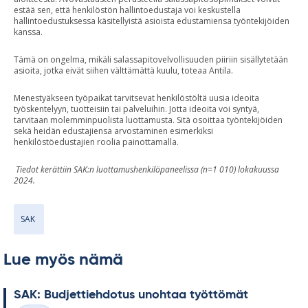
estää sen, että henkilöstön hallintoedustaja voi keskustella
hallintoedustuksessa käsitellyistä asioista edustamiensa työntekijöiden
kanssa.
Tämä on ongelma, mikäli salassapitovelvollisuuden piiriin sisällytetään
asioita, jotka eivät siihen välttämättä kuulu, toteaa Antila.
Menestyäkseen työpaikat tarvitsevat henkilöstöltä uusia ideoita
työskentelyyn, tuotteisiin tai palveluihin. Jotta ideoita voi syntyä,
tarvitaan molemminpuolista luottamusta. Sitä osoittaa työntekijöiden
sekä heidän edustajiensa arvostaminen esimerkiksi
henkilöstöedustajien roolia painottamalla.
Tiedot kerättiin SAK:n luottamushenkilöpaneelissa (n=1 010) lokakuussa
2024.
SAK
Lue myös nämä
SAK: Bud­jet­tieh­do­tus unoh­taa työt­tö­mät