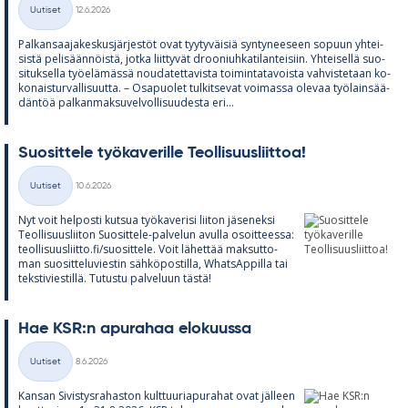
Kirjoitettu
Uutiset
12.6.2026
Kategoriat
Pal­kan­saa­ja­kes­kus­jär­jes­töt ovat tyy­ty­väi­siä syn­ty­nee­seen so­puun yh­tei­
sistä pe­li­sään­nöistä, jotka liit­ty­vät droo­niuh­ka­ti­lan­tei­siin. Yh­tei­sellä suo­
si­tuk­sella työ­elä­mässä nou­da­tet­ta­vista toi­min­ta­ta­voista vah­vis­te­taan ko­
ko­nais­tur­val­li­suutta. – Os­a­puo­let tul­kit­se­vat voi­massa ole­vaa työ­lain­sää­
dän­töä pal­kan­mak­su­vel­vol­li­suu­desta eri...
Suo­sit­tele työ­ka­ve­rille Teol­li­suus­liit­toa!
Kirjoitettu
Uutiset
10.6.2026
Kategoriat
Nyt voit hel­posti kut­sua työ­ka­ve­risi lii­ton jä­se­neksi
Teol­li­suus­lii­ton Suo­sit­tele-pal­ve­lun avulla osoit­teessa:
teol­li­suus­liitto.fi/suo­sit­tele. Voit lä­het­tää mak­sut­to­
man suo­sit­te­lu­vies­tin säh­kö­pos­tilla, What­sAp­pilla tai
teks­ti­vies­tillä. Tu­tustu pal­ve­luun tästä!
Hae KSR:n apu­ra­haa elo­kuussa
Kirjoitettu
Uutiset
8.6.2026
Kategoriat
Kan­san Si­vis­tys­ra­has­ton kult­tuu­ria­pu­ra­hat ovat jäl­leen