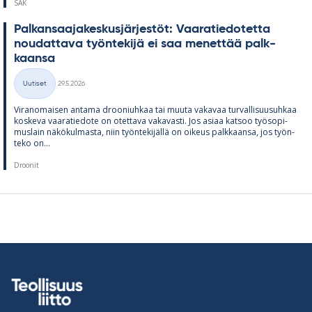
SAK
Pal­kan­saa­ja­kes­kus­jär­jes­töt: Vaa­ra­tie­do­tetta
nou­dat­tava työn­te­kijä ei saa me­net­tää palk­
kaansa
Kirjoitettu
Uutiset
29.5.2026
Kategoriat
Vi­ran­omai­sen an­tama droo­niuh­kaa tai muuta va­ka­vaa tur­val­li­suusuh­kaa
kos­keva vaa­ra­tie­dote on otet­tava va­ka­vasti. Jos asiaa kat­soo työ­so­pi­
mus­lain nä­kö­kul­masta, niin työn­te­ki­jällä on oi­keus palk­kaansa, jos työn­
teko on...
Droonit