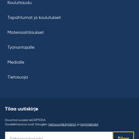
Kouluttaudu
Tapahtumat ja koulutukset
Materiaalitilaukset
Työnantajalle
Medialle
Tietosuoja
Tilaa uutiskirje
Sivustoa suojaa reCAPTCHA.
Sovellettavissa ovat Googlen
tietosuojakäytäntö
ja
käyttöehdot
.
Tilaa
uutiskirje: