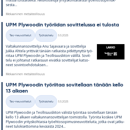
massa tois­tai­seksi. Neu­vot­te­luja yri­tys­koh­tai­sesta työ­eh­to­so­pi­muk­
sesta...
Mekaaninen metsäteollisuus
UPM Plywoo­din työ­rii­dan so­vit­te­lussa ei tu­los­ta
Kirjoitettu
Tes-neuvottelut
Työtaistelu
5.5.2025
Kategoriat
Val­ta­kun­nan­so­vit­te­lija Anu Sa­ja­vaara ja so­vit­te­lija
Jukka Ah­tela yrit­ti­vät tä­nään rat­kaista pit­kit­ty­nyttä työ­
rii­taa UPM Plywoo­din ja Teol­li­suus­lii­ton vä­lillä. So­vit­
telu ei joh­ta­nut rat­kai­suun ei­vätkä so­vit­te­li­jat kat­so­
neet so­vin­toeh­do­tuk­sen...
Mekaaninen metsäteollisuus
UPM Plywoo­din työ­rii­taa so­vi­tel­laan tä­nään kello
13 al­kaen
Kirjoitettu
Tes-neuvottelut
Työtaistelu
5.5.2025
Kategoriat
UPM Plywoo­din ja Teol­li­suus­lii­ton vä­listä työ­rii­taa so­vi­tel­laan tä­nään
kello 13 al­kaen val­ta­kun­nan­so­vit­te­li­jan toi­mis­tolla. Työ­riita kos­kee UPM
Plywoo­din yri­tys­koh­tai­sia työ­eh­to­so­pi­mus­neu­vot­te­luita, jotka ovat jat­ku­
neet tu­lok­set­to­mina ke­väästä 2024...