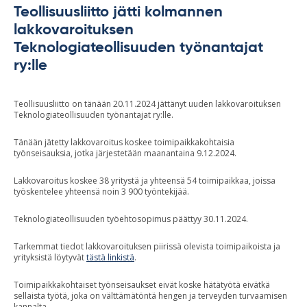
Teollisuusliitto jätti kolmannen
lakkovaroituksen
Teknologiateollisuuden työnantajat
ry:lle
Teollisuusliitto on tänään 20.11.2024 jättänyt uuden lakkovaroituksen
Teknologiateollisuuden työnantajat ry:lle.
Tänään jätetty lakkovaroitus koskee toimipaikkakohtaisia
työnseisauksia, jotka järjestetään maanantaina 9.12.2024.
Lakkovaroitus koskee 38 yritystä ja yhteensä 54 toimipaikkaa, joissa
työskentelee yhteensä noin 3 900 työntekijää.
Teknologiateollisuuden työehtosopimus päättyy 30.11.2024.
Tarkemmat tiedot lakkovaroituksen piirissä olevista toimipaikoista ja
yrityksistä löytyvät
tästä linkistä
.
Toimipaikkakohtaiset työnseisaukset eivät koske hätätyötä eivätkä
sellaista työtä, joka on välttämätöntä hengen ja terveyden turvaamisen
kannalta.