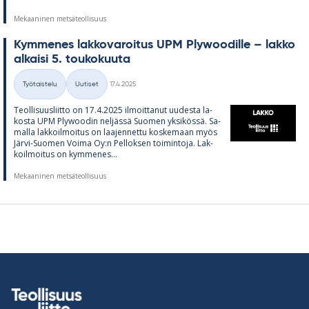
Mekaaninen metsäteollisuus
Kym­me­nes lak­ko­va­roi­tus UPM Plywoo­dille – lakko
al­kaisi 5. tou­ko­kuuta
Kirjoitettu
Työtaistelu
Uutiset
17.4.2025
Kategoriat
Teol­li­suus­liitto on 17.4.2025 il­moit­ta­nut uu­desta la­
kosta UPM Plywoo­din nel­jässä Suo­men yk­si­kössä. Sa­
malla lak­koil­moi­tus on laa­jen­nettu kos­ke­maan myös
Järvi-Suo­men Voima Oy:n Pel­lok­sen toi­min­toja. Lak­
koil­moi­tus on kym­me­nes...
Mekaaninen metsäteollisuus