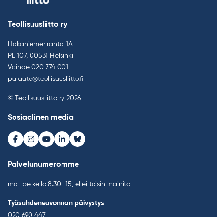
Teollisuusliitto ry
Hakaniemenranta 1A
PL 107, 00531 Helsinki
Vaihde
020 774 001
palaute@teollisuusliitto.fi
© Teollisuusliitto ry 2026
Sosiaalinen media
Facebook
Instagram
Youtube
LinkedIn
Bluesky
Palvelunumeromme
ma–pe kello 8.30–15, ellei toisin mainita
Työsuhdeneuvonnan päivystys
020 690 447