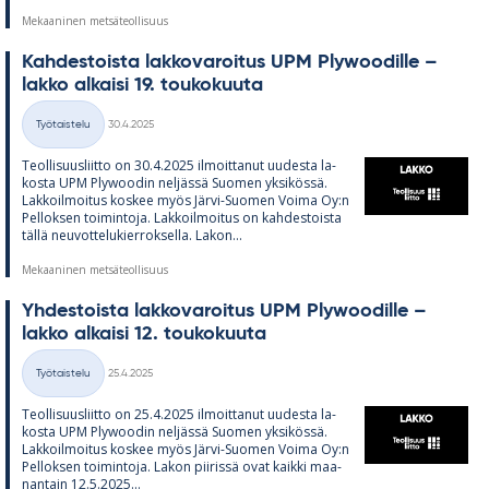
Mekaaninen metsäteollisuus
Kah­des­toista lak­ko­va­roi­tus UPM Plywoo­dille –
lakko al­kaisi 19. tou­ko­kuuta
Kirjoitettu
Työtaistelu
30.4.2025
Kategoriat
Teol­li­suus­liitto on 30.4.2025 il­moit­ta­nut uu­desta la­
kosta UPM Plywoo­din nel­jässä Suo­men yk­si­kössä.
Lak­koil­moi­tus kos­kee myös Järvi-Suo­men Voima Oy:n
Pel­lok­sen toi­min­toja. Lak­koil­moi­tus on kah­des­toista
tällä neu­vot­te­lu­kier­rok­sella. La­kon...
Mekaaninen metsäteollisuus
Yh­des­toista lak­ko­va­roi­tus UPM Plywoo­dille –
lakko al­kaisi 12. tou­ko­kuuta
Kirjoitettu
Työtaistelu
25.4.2025
Kategoriat
Teol­li­suus­liitto on 25.4.2025 il­moit­ta­nut uu­desta la­
kosta UPM Plywoo­din nel­jässä Suo­men yk­si­kössä.
Lak­koil­moi­tus kos­kee myös Järvi-Suo­men Voima Oy:n
Pel­lok­sen toi­min­toja. La­kon pii­rissä ovat kaikki maa­
nan­tain 12.5.2025...