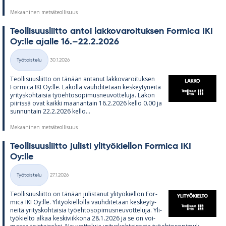
Mekaaninen metsäteollisuus
Teol­li­suus­liitto an­toi lak­ko­va­roi­tuk­sen For­mica IKI
Oy:lle ajalle 16.–22.2.2026
Kirjoitettu
Työtaistelu
30.1.2026
Kategoriat
Teol­li­suus­liitto on tä­nään an­ta­nut lak­ko­va­roi­tuk­sen
For­mica IKI Oy:lle. La­kolla vauh­di­te­taan kes­key­ty­neitä
yri­tys­koh­tai­sia työ­eh­to­so­pi­mus­neu­vot­te­luja. La­kon
pii­rissä ovat kaikki maa­nan­tain 16.2.2026 kello 0.00 ja
sun­nun­tain 22.2.2026 kello...
Mekaaninen metsäteollisuus
Teol­li­suus­liitto ju­listi yli­työ­kiel­lon For­mica IKI
Oy:lle
Kirjoitettu
Työtaistelu
27.1.2026
Kategoriat
Teol­li­suus­liitto on tä­nään ju­lis­ta­nut yli­työ­kiel­lon For­
mica IKI Oy:lle. Yli­työ­kiel­lolla vauh­di­te­taan kes­key­ty­
neitä yri­tys­koh­tai­sia työ­eh­to­so­pi­mus­neu­vot­te­luja. Yli­
työ­kielto al­kaa kes­ki­viik­kona 28.1.2026 ja se on voi­