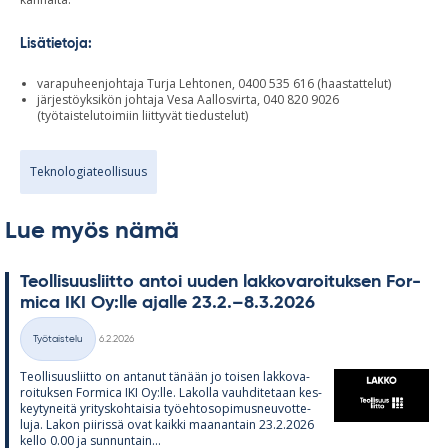
Lisätietoja:
varapuheenjohtaja Turja Lehtonen, 0400 535 616 (haastattelut)
järjestöyksikön johtaja Vesa Aallosvirta, 040 820 9026
(työtaistelutoimiin liittyvät tiedustelut)
Teknologiateollisuus
Lue myös nämä
Teol­li­suus­liitto an­toi uu­den lak­ko­va­roi­tuk­sen For­
mica IKI Oy:lle ajalle 23.2.–8.3.2026
Kirjoitettu
Työtaistelu
6.2.2026
Kategoriat
Teol­li­suus­liitto on an­ta­nut tä­nään jo toi­sen lak­ko­va­
roi­tuk­sen For­mica IKI Oy:lle. La­kolla vauh­di­te­taan kes­
key­ty­neitä yri­tys­koh­tai­sia työ­eh­to­so­pi­mus­neu­vot­te­
luja. La­kon pii­rissä ovat kaikki maa­nan­tain 23.2.2026
kello 0.00 ja sun­nun­tain...