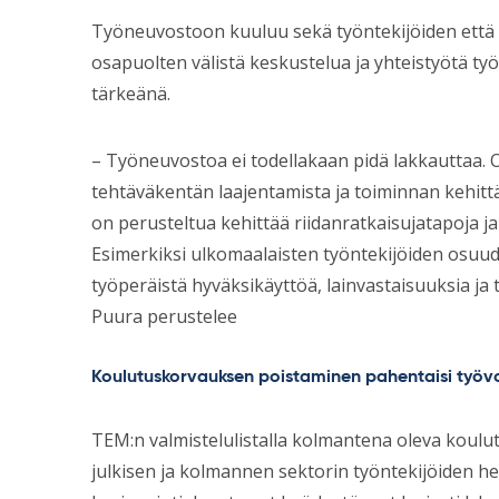
Työneuvostoon kuuluu sekä työntekijöiden että t
osapuolten välistä keskustelua ja yhteistyötä ty
tärkeänä.
– Työneuvostoa ei todellakaan pidä lakkauttaa.
tehtäväkentän laajentamista ja toiminnan kehitt
on perusteltua kehittää riidanratkaisujatapoja 
Esimerkiksi ulkomaalaisten työntekijöiden osuud
työperäistä hyväksikäyttöä, lainvastaisuuksia ja 
Puura perustelee
Koulutuskorvauksen poistaminen pahentaisi työ
TEM:n valmistelulistalla kolmantena oleva koulu
julkisen ja kolmannen sektorin työntekijöiden he