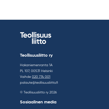
Teollisuusliitto ry
Hakaniemenranta 1A
PL 107, 00531 Helsinki
Vaihde
020 774 001
palaute@teollisuusliitto.fi
© Teollisuusliitto ry 2026
Sosiaalinen media