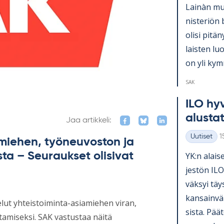
Lainàn mu­k
nis­te­riön 
olisi pi­tä­
lais­ten lu
on yli kym­
SAK
ILO hy­v
alus­ta­
Jaa artikkeli:
K
Uutiset
1
amiehen, työneuvoston ja
Kategoriat
ta – Seuraukset olisivat
YK:n alai­se
jes­tön ILO
väk­syi täy
kan­sain­vä­
elut yhteistoiminta-asiamiehen viran,
sista. Pää­t
amiseksi. SAK vastustaa näitä