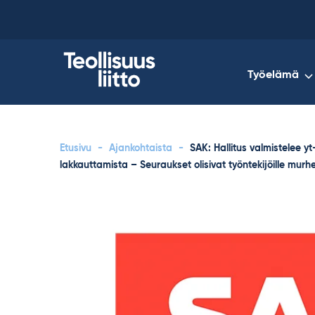
Skip
to
content
Työelämä
Etusivu
-
Ajankohtaista
-
SAK: Hallitus valmistelee 
lakkauttamista – Seuraukset olisivat työntekijöille murhe