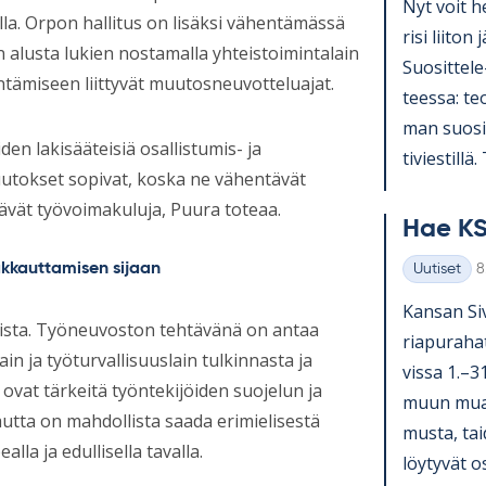
Nyt voit he
lla. Orpon hallitus on lisäksi vähentämässä
risi lii­ton 
 alusta lukien nostamalla yhteistoimintalain
Suo­sit­tel
ntämiseen liittyvät muutosneuvotteluajat.
teessa: teol
man suo­sit­
en lakisääteisiä osallistumis- ja
ti­vies­till
utokset sopivat, koska ne vähentävät
ävät työvoimakuluja, Puura toteaa.
Hae KS
K
akkauttamisen sijaan
Uutiset
8
Kategoriat
Kan­san Si­v
ista. Työneuvoston tehtävänä on antaa
ria­pu­ra­ha
n ja työturvallisuuslain tulkinnasta ja
vissa 1.–3
 ovat tärkeitä työntekijöiden suojelun ja
muun muassa
tta on mahdollista saada erimielisestä
musta, tai­
lla ja edullisella tavalla.
löy­ty­vät o