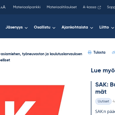
been
A
Materiaalipankki
Materiaalitilaukset
A-kassa
Sopp
A
copied
to
your
Jäsenyys
Osallistu
Ajankohtaista
Liitto
clipboard.)
Tulosta
yt-asiamiehen, työneuvoston ja koulutuskorvauksen
elliset
Lue myö
SAK: Bu
mät
K
Uutiset
4
Kategoriat
SAK:n pää­e