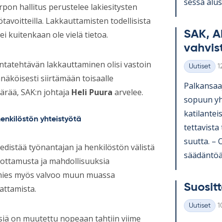
sessa alus­t
pon hallitus perustelee lakiesitysten
tavoitteilla. Lakkauttamisten todellisista
SAK, A
i kuitenkaan ole vielä tietoa.
vah­vis­
ntatehtävän lakkauttaminen olisi vastoin
K
Uutiset
1
Kategoriat
näköisesti siirtämään toisaalle
Pal­kan­saa­
ärää, SAK:n johtaja
Heli Puura
arvelee.
so­puun yh­t
ka­ti­lan­te
enkilöstön yhteistyötä
tet­ta­vista
suutta. – Os
distää työnantajan ja henkilöstön välistä
sää­dän­töä 
uottamusta ja mahdollisuuksia
iamies myös valvoo muun muassa
Suo­sit­t
attamista.
K
Uutiset
1
Kategoriat
iä on muutettu nopeaan tahtiin viime