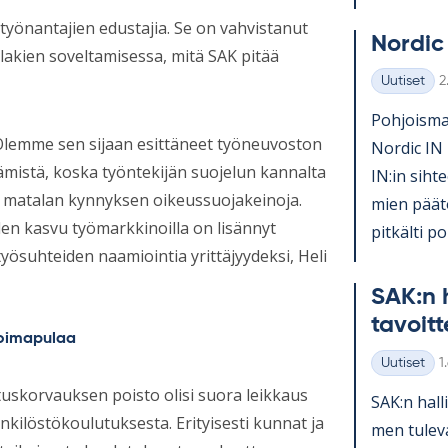
yönantajien edustajia. Se on vahvistanut
Nor­dic
ölakien soveltamisessa, mitä SAK pitää
K
Uutiset
2
Kategoriat
Poh­jois­mai
 Olemme sen sijaan esittäneet työneuvoston
Nor­dic IN 
ämistä, koska työntekijän suojelun kannalta
IN:in sih­te
ja matalan kynnyksen oikeussuojakeinoja.
mien pää­tö
en kasvu työmarkkinoilla on lisännyt
pit­kälti po­l
työsuhteiden naamiointia yrittäjyydeksi, Heli
SAK:n h
ta­voit­
voimapulaa
K
Uutiset
1
Kategoriat
tuskorvauksen poisto olisi suora leikkaus
SAK:n hal­l
nkilöstökoulutuksesta. Erityisesti kunnat ja
men tu­le­v