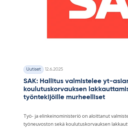
Kirjoitettu
Uutiset
12.6.2025
Kategoriat
SAK: Hallitus valmistelee yt-asi
koulutuskorvauksen lakkauttamis
työntekijöille murheelliset
Työ- ja elinkeinoministeriö on aloittanut valmist
työneuvoston sekä koulutuskorvauksen lakkautt