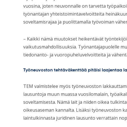
vuosina, joten neuvonnalle on tarvetta työpaikoi
työnantajan yhteistoimintavelvoitteita heinäkuun
soveltamisrajaa ja puolittamalla työvoiman vähe
– Kaikki nämä muutokset heikentävät työntekijöid
vaikutusmahdollisuuksia. Työnantajapuolelle mu
tiedonanto- ja vuoropuheluvelvoitteita ja vähent
Työneuvoston tehtäväkenttää pitäisi laajentaa l
TEM valmistelee myös työneuvoston lakkauttam
lausuntoja muun muassa vuosilomalain, työaikalai
soveltamisesta. Nämä lait ja niiden oikea tulkinta
oikeusaseman kannalta. Lisäksi työneuvoston kau
laintulkinnasta juridinen lausunto verrattain nopea