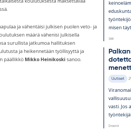
hytaikaisesta koulutuksesta maksettavaa
kei­noe­lä­m
ssä.
edus­kun­ta
työn­te­ki­j
pulaa ja vähentäisi julkisen puolen veto- ja
mi­sen täy­t
oulutuksen määrä vähenisi julkisella
SAK
sa surullista jatkumoa hallituksen
Pal­kan­
ulutusta ja heikennetään työllisyyttä ja
do­tett
en päällikkö
Mikko Heinikoski
sanoo.
me­net
K
Uutiset
2
Kategoriat
Vi­ran­oma
val­li­suus
vasti. Jos 
työn­te­ki­
Droonit