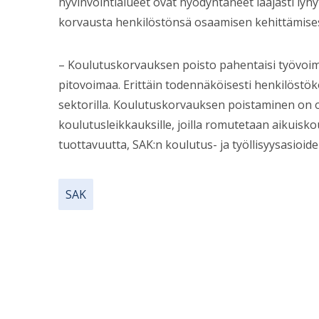
hyvinvointialueet ovat hyödyntäneet laajasti ly
korvausta henkilöstönsä osaamisen kehittämise
– Koulutuskorvauksen poisto pahentaisi työvoima
pitovoimaa. Erittäin todennäköisesti henkilöstök
sektorilla. Koulutuskorvauksen poistaminen on o
koulutusleikkauksille, joilla romutetaan aikuisko
tuottavuutta, SAK:n koulutus- ja työllisyysasioid
SAK