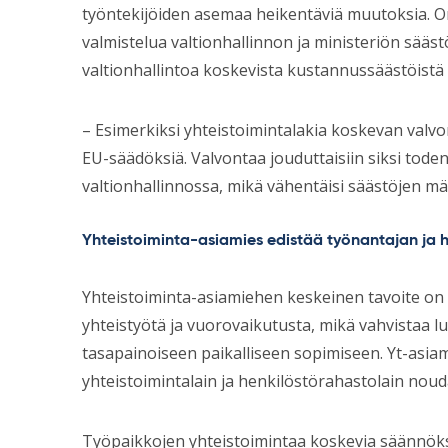
työntekijöiden asemaa heikentäviä muutoksia. Or
valmistelua valtionhallinnon ja ministeriön säästö
valtionhallintoa koskevista kustannussäästöistä e
– Esimerkiksi yhteistoimintalakia koskevan valvo
EU-säädöksiä. Valvontaa jouduttaisiin siksi toden
valtionhallinnossa, mikä vähentäisi säästöjen mä
Yhteistoiminta-asiamies edistää työnantajan ja h
Yhteistoiminta-asiamiehen keskeinen tavoite on e
yhteistyötä ja vuorovaikutusta, mikä vahvistaa l
tasapainoiseen paikalliseen sopimiseen. Yt-as
yhteistoimintalain ja henkilöstörahastolain noud
Työpaikkojen yhteistoimintaa koskevia säännöks