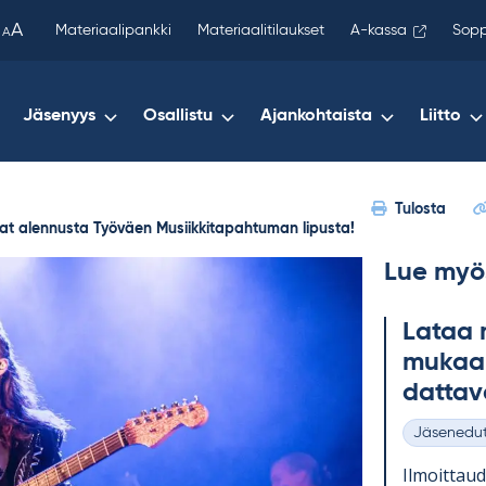
been
A
Materiaalipankki
Materiaalitilaukset
A-kassa
Sopp
A
copied
to
your
Jäsenyys
Osallistu
Ajankohtaista
Liitto
clipboard.)
Tulosta
saat alennusta Työväen Musiikkitapahtuman lipusta!
Lue myö
La­taa m
mu­kaan
dat­ta­v
Jäsenedu
Kategoriat
Il­moit­tau