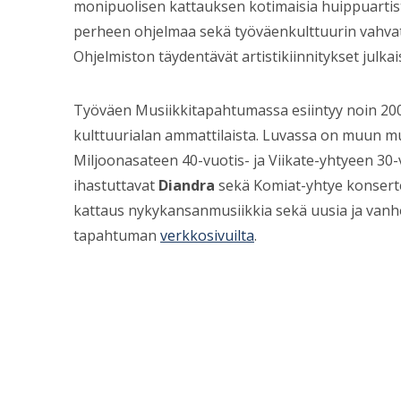
monipuolisen kattauksen kotimaisia huippuartist
perheen ohjelmaa sekä työväenkulttuurin vahvat j
Ohjelmiston täydentävät artistikiinnitykset julk
Työväen Musiikkitapahtumassa esiintyy noin 200 
kulttuurialan ammattilaista. Luvassa on muun mu
Miljoonasateen 40-vuotis- ja Viikate-yhtyeen 30-v
ihastuttavat
Diandra
sekä Komiat-yhtye konsert
kattaus nykykansanmusiikkia sekä uusia ja vanhoj
tapahtuman
verkkosivuilta
.