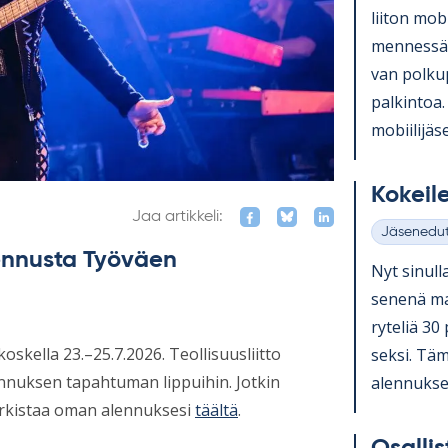
lii­ton mo­b
men­nessä, 
van pol­ku
pal­kin­toa.
mo­bii­li­jä­
Ko­keile
Jaa artikkeli:
Jäsenedu
Kategoriat
lennusta Työväen
Nyt si­nulla
se­nenä mah
ry­te­liä 30
kella 23.–25.7.2026. Teollisuusliitto
seksi. Tä­m
ennuksen tapahtuman lippuihin. Jotkin
alen­nuk­se
tarkistaa oman alennuksesi
täältä
.