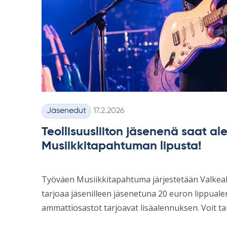
Kirjoitettu
Jäsenedut
17.2.2026
Kategoriat
Teollisuusliiton jäsenenä saat a
Musiikkitapahtuman lipusta!
Työväen Musiikkitapahtuma järjestetään Valkeakos
tarjoaa jäsenilleen jäsenetuna 20 euron lippual
ammattiosastot tarjoavat lisäalennuksen. Voit 