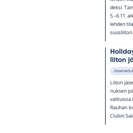
deksi. Tä­m
5.–6.11. ai­
leh­den ti­l
suus­lii­ton.
Ho­li­da
lii­ton j
Jäsenedu
Kategoriat
Lii­ton jä­
nuk­sen päi
va­li­tuiss
Rau­han lo
Clu­bin Sa