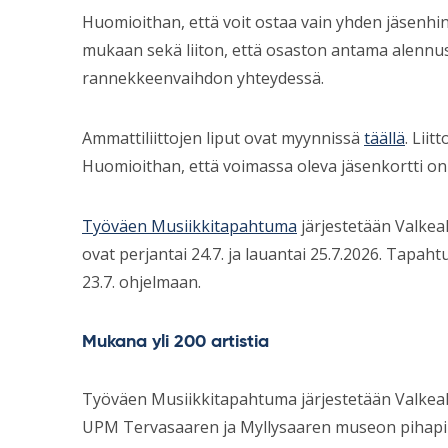
Huomioithan, että voit ostaa vain yhden jäsenhin
mukaan sekä liiton, että osaston antama alennu
rannekkeenvaihdon yhteydessä.
Ammattiliittojen liput ovat myynnissä
täällä
. Lii
Huomioithan, että voimassa oleva jäsenkortti o
Työväen Musiikkitapahtuma
järjestetään Valkea
ovat perjantai 24.7. ja lauantai 25.7.2026. Tap
23.7. ohjelmaan.
Mukana yli 200 artistia
Työväen Musiikkitapahtuma järjestetään Valkeak
UPM Tervasaaren ja Myllysaaren museon pihapiir