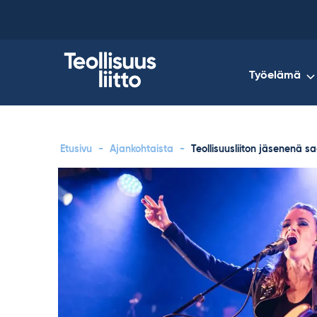
Skip
to
content
Työelämä
Etusivu
-
Ajankohtaista
-
Teollisuusliiton jäsenenä 