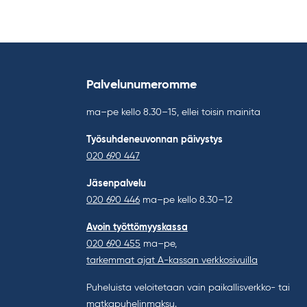
Palvelunumeromme
ma–pe kello 8.30–15, ellei toisin mainita
Työsuhdeneuvonnan päivystys
020 690 447
Jäsenpalvelu
020 690 446
ma–pe kello 8.30–12
Avoin työttömyyskassa
020 690 455
ma–pe,
tarkemmat ajat A-kassan verkkosivuilla
Puheluista veloitetaan vain paikallisverkko- tai
matkapuhelinmaksu.