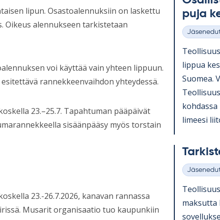
Osal­li
taisen lipun. Osastoalennuksiin on laskettu
puja ke
s. Oikeus alennukseen tarkistetaan
Jäsenedu
Kategoriat
Teol­li­suu
lip­pua ke­s
ttoalennuksen voi käyttää vain yhteen lippuun.
Suo­mea. Vo
n esitettävä rannekkeenvaihdon yhteydessä.
Teol­li­suus
koh­dassa L
koskella 23.–25.7. Tapahtuman pääpäivät
li­meesi lii­t
ahtumarannekkeella sisäänpääsy myös torstain
Tar­kist
Jäsenedu
Kategoriat
Teol­li­suus
oskella 23.-26.7.2026, kanavan rannassa
mak­sutta k
issä. Musarit organisaatio tuo kaupunkiin
so­vel­luk­s