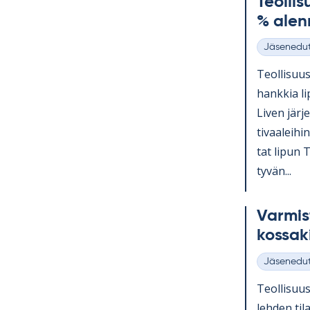
Teol­li­s
% alen­
Jäsenedu
Kategoriat
Teol­li­suus
hank­kia lip
Li­ven jär­
ti­vaa­lei­
tat li­pun Ti
ty­vän...
Var­mis
kos­sa­k
Jäsenedu
Kategoriat
Teol­li­suus­
leh­den ti­l