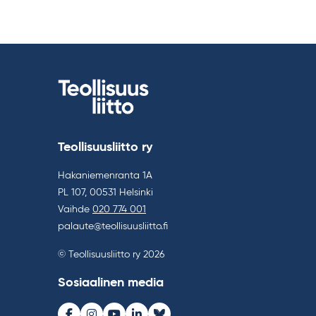
Teollisuusliitto ry
Hakaniemenranta 1A
PL 107, 00531 Helsinki
Vaihde
020 774 001
palaute@teollisuusliitto.fi
© Teollisuusliitto ry 2026
Sosiaalinen media