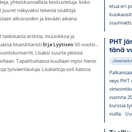
eja, yhteiskunnallisia keskusteluja, koko
etua eri pu
uuret näkyväksi tekeviä sisältöjä.
kuu­kausit­t
aistaan alkuvuoden ja kevään aikana.
suun­nat­tuj
taidokasta artistia, muusikkoa ja
PHT jär­
assa blueskitaristi
Erja Lyytisen
50-vuotis-,
tänä 
uotiskonsertit. Lisäksi suurta yleisöä
eillaan. Tapahtumassa kuullaan myös hieno
Jäsenedu
Kategoriat
a työväenlauluja. Lisätietoja voit katsoa
Pal­kan­saa­
veys PHT ry
vin­voin­ti­k
vuonna 202
kurs­sia ty
vuilla. Uus