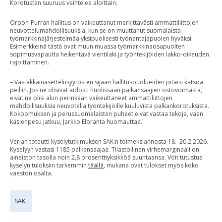
Korotusten suuruus vaihtelee aloittain.
Orpon-Purran hallitus on vaikeuttanut merkittävästi ammattiliittojen
neuvottelumahdollisuuksia, kun se on muuttanut suomalaista
työmarkkinajärjestelmää yksipuolisesti työnantajapuolen hyväksi.
Esimerkkeinä tästä ovat muun muassa työmarkkinaosapuolten
sopimusvapautta heikentävä vientilaki ja työntekijöiden lakko-oikeuden
rajoittaminen.
– Vastakkainasettelusyytösten sijaan hallituspuolueiden pitäisi katsoa
peiliin. Jos ne olisivat aidosti huolissaan palkansaajien ostovoimasta,
eivät ne olisi alun perinkään vaikeuttaneet ammattiliittojen
mahdollisuuksia neuvotella työntekijöille kuuluvista palkankorotuksista.
Kokoomuksen ja perussuomalaisten puheet eivät vastaa tekoja, vaan
käsienpesu jatkuu, Jarkko Eloranta huomauttaa.
Verian toteutti kyselytutkimuksen SAK:n toimeksiannosta 18.–20.2.2026.
Kyselyyn vastasi 1185 palkansaajaa. Tilastollinen virhemarginaali on
aineiston tasolla noin 2,8 prosenttiyksikköä suuntaansa. Voit tutustua
kyselyn tuloksiin tarkemmin
täällä
, mukana ovat tulokset myös koko
väestön osalta.
SAK