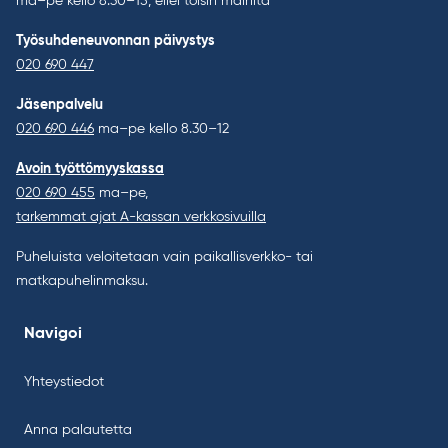
ma–pe kello 8.30–15, ellei toisin mainita
Työsuhdeneuvonnan päivystys
020 690 447
Jäsenpalvelu
020 690 446
ma–pe kello 8.30–12
Avoin työttömyyskassa
020 690 455
ma–pe,
tarkemmat ajat A-kassan verkkosivuilla
Puheluista veloitetaan vain paikallisverkko- tai
matkapuhelinmaksu.
Navigoi
Yhteystiedot
Anna palautetta