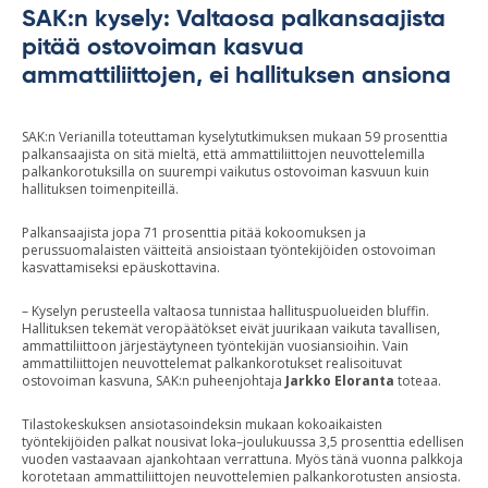
SAK:n kysely: Valtaosa palkansaajista
pitää ostovoiman kasvua
ammattiliittojen, ei hallituksen ansiona
SAK:n Verianilla toteuttaman kyselytutkimuksen mukaan 59 prosenttia
palkansaajista on sitä mieltä, että ammattiliittojen neuvottelemilla
palkankorotuksilla on suurempi vaikutus ostovoiman kasvuun kuin
hallituksen toimenpiteillä.
Palkansaajista jopa 71 prosenttia pitää kokoomuksen ja
perussuomalaisten väitteitä ansioistaan työntekijöiden ostovoiman
kasvattamiseksi epäuskottavina.
– Kyselyn perusteella valtaosa tunnistaa hallituspuolueiden bluffin.
Hallituksen tekemät veropäätökset eivät juurikaan vaikuta tavallisen,
ammattiliittoon järjestäytyneen työntekijän vuosiansioihin. Vain
ammattiliittojen neuvottelemat palkankorotukset realisoituvat
ostovoiman kasvuna, SAK:n puheenjohtaja
Jarkko Eloranta
toteaa.
Tilastokeskuksen ansiotasoindeksin mukaan kokoaikaisten
työntekijöiden palkat nousivat loka–joulukuussa 3,5 prosenttia edellisen
vuoden vastaavaan ajankohtaan verrattuna. Myös tänä vuonna palkkoja
korotetaan ammattiliittojen neuvottelemien palkankorotusten ansiosta.