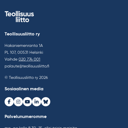
Teollisuusliitto ry
Hakaniemenranta 1A
PL 107, 00531 Helsinki
Vaihde
020 774 001
palaute@teollisuusliitto.fi
© Teollisuusliitto ry 2026
Sosiaalinen media
Facebook
Instagram
Youtube
LinkedIn
Bluesky
Palvelunumeromme