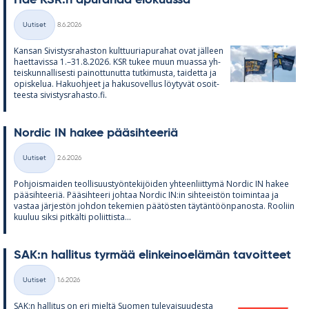
Hae KSR:n apu­ra­haa elo­kuussa
Kirjoitettu
Uutiset
8.6.2026
Kategoriat
Kan­san Si­vis­tys­ra­has­ton kult­tuu­ria­pu­ra­hat ovat jäl­leen
haet­ta­vissa 1.–31.8.2026. KSR tu­kee muun muassa yh­
teis­kun­nal­li­sesti pai­not­tu­nutta tut­ki­musta, tai­detta ja
opis­ke­lua. Ha­kuoh­jeet ja ha­kuso­vel­lus löy­ty­vät osoit­
teesta si­vis­tys­ra­hasto.fi.
Nor­dic IN ha­kee pää­sih­tee­riä
Kirjoitettu
Uutiset
2.6.2026
Kategoriat
Poh­jois­mai­den teol­li­suus­työn­te­ki­jöi­den yh­teen­liit­tymä Nor­dic IN ha­kee
pää­sih­tee­riä. Pää­sih­teeri joh­taa Nor­dic IN:in sih­tee­is­tön toi­min­taa ja
vas­taa jär­jes­tön joh­don te­ke­mien pää­tös­ten täy­tän­töön­pa­nosta. Roo­liin
kuu­luu siksi pit­kälti po­liit­tista...
SAK:n hal­li­tus tyr­mää elin­kei­noe­lä­män ta­voit­teet
Kirjoitettu
Uutiset
1.6.2026
Kategoriat
SAK:n hal­li­tus on eri mieltä Suo­men tu­le­vai­suu­desta