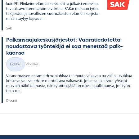
kuin EK. Elin­kei­noe­lä­män kes­kus­liitto jul­kaisi edus­kun­
ta­vaa­li­ta­voit­teensa viime vii­kolla. SAK:n mu­kaan työn­
te­ki­jöi­den ja ta­val­lis­ten suo­ma­lais­ten elä­män kur­jis­ta­
mi­sen täy­tyy lop­pua....
SAK
Pal­kan­saa­ja­kes­kus­jär­jes­töt: Vaa­ra­tie­do­tetta
nou­dat­tava työn­te­kijä ei saa me­net­tää palk­
kaansa
Kirjoitettu
Uutiset
29.5.2026
Kategoriat
Vi­ran­omai­sen an­tama droo­niuh­kaa tai muuta va­ka­vaa tur­val­li­suusuh­kaa
kos­keva vaa­ra­tie­dote on otet­tava va­ka­vasti. Jos asiaa kat­soo työ­so­pi­
mus­lain nä­kö­kul­masta, niin työn­te­ki­jällä on oi­keus palk­kaansa, jos työn­
teko on...
Droonit