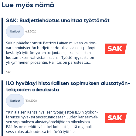
Lue myös nämä
SAK: Bud­jet­tieh­do­tus unoh­taa työt­tö­mät
Kirjoitettu
Uutiset
4.8.2026
Kategoriat
SAK:n pää­e­ko­no­misti Pat­rizio Lainàn mu­kaan val­tion­
va­rain­mi­nis­te­riön bud­jet­tieh­do­tuk­sessa olisi pi­tä­nyt
kes­kit­tyä työt­tö­myy­den tor­jun­taan ja kan­sa­lais­ten
luot­ta­muk­sen vah­vis­ta­mi­seen. – Työt­tö­myy­saste on
yli kym­me­nen pro­sen­tin. Hal­li­tus on pe­rus­teetta...
SAK
ILO hy­väk­syi his­to­rial­li­sen so­pi­muk­sen alus­ta­työn­
te­ki­jöi­den oi­keuk­sista
Kirjoitettu
Uutiset
15.6.2026
Kategoriat
YK:n alai­sen Kan­sain­vä­li­sen työ­jär­jes­tön ILO:n työ­kon­
fe­renssi hy­väk­syi täy­sis­tun­nos­saan uu­den kan­sain­vä­li­
sen so­pi­muk­sen alus­ta­työn­te­ki­jöi­den oi­keuk­sista.
Pää­tös on mer­kit­tävä as­kel kohti sitä, että di­gi­taa­li­
sessa alus­ta­ta­lou­dessa teh­tä­vää työtä ei...