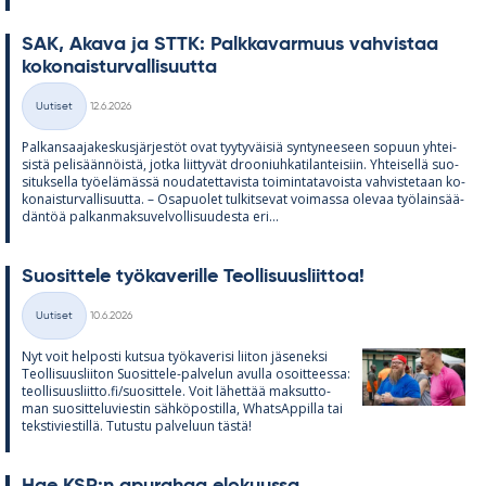
SAK, Akava ja STTK: Palk­ka­var­muus vah­vis­taa
ko­ko­nais­tur­val­li­suutta
Kirjoitettu
Uutiset
12.6.2026
Kategoriat
Pal­kan­saa­ja­kes­kus­jär­jes­töt ovat tyy­ty­väi­siä syn­ty­nee­seen so­puun yh­tei­
sistä pe­li­sään­nöistä, jotka liit­ty­vät droo­niuh­ka­ti­lan­tei­siin. Yh­tei­sellä suo­
si­tuk­sella työ­elä­mässä nou­da­tet­ta­vista toi­min­ta­ta­voista vah­vis­te­taan ko­
ko­nais­tur­val­li­suutta. – Os­a­puo­let tul­kit­se­vat voi­massa ole­vaa työ­lain­sää­
dän­töä pal­kan­mak­su­vel­vol­li­suu­desta eri...
Suo­sit­tele työ­ka­ve­rille Teol­li­suus­liit­toa!
Kirjoitettu
Uutiset
10.6.2026
Kategoriat
Nyt voit hel­posti kut­sua työ­ka­ve­risi lii­ton jä­se­neksi
Teol­li­suus­lii­ton Suo­sit­tele-pal­ve­lun avulla osoit­teessa:
teol­li­suus­liitto.fi/suo­sit­tele. Voit lä­het­tää mak­sut­to­
man suo­sit­te­lu­vies­tin säh­kö­pos­tilla, What­sAp­pilla tai
teks­ti­vies­tillä. Tu­tustu pal­ve­luun tästä!