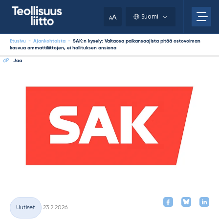
Skip
your
to
A
Suomi
A
content
clipboard.)
Etusivu
-
Ajankohtaista
-
SAK:n kysely: Valtaosa palkansaajista pitää ostovoiman
kasvua ammattiliittojen, ei hallituksen ansiona
Jaa
Kirjoitettu
Uutiset
23.2.2026
Kategoriat