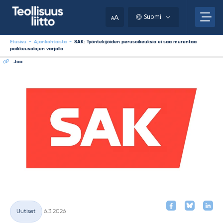
Skip
your
to
A
Suomi
A
content
clipboard.)
Etusivu
-
Ajankohtaista
-
SAK: Työntekijöiden perusoikeuksia ei saa murentaa
poikkeusolojen varjolla
Jaa
Kirjoitettu
Uutiset
6.3.2026
Kategoriat