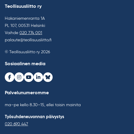
Teollisuusliitto ry
Hakaniemenranta 1A
PL 107, 00531 Helsinki
Vaihde
020 774 001
palaute@teollisuusliitto.fi
© Teollisuusliitto ry 2026
Sosiaalinen media
Facebook
Instagram
Youtube
LinkedIn
Bluesky
Palvelunumeromme
ma–pe kello 8.30–15, ellei toisin mainita
Työsuhdeneuvonnan päivystys
020 690 447