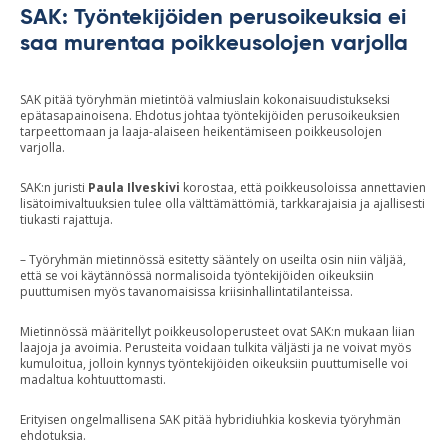
SAK: Työntekijöiden perusoikeuksia ei
saa murentaa poikkeusolojen varjolla
SAK pitää työryhmän mietintöä valmiuslain kokonaisuudistukseksi
epätasapainoisena. Ehdotus johtaa työntekijöiden perusoikeuksien
tarpeettomaan ja laaja-alaiseen heikentämiseen poikkeusolojen
varjolla.
SAK:n juristi
Paula Ilveskivi
korostaa, että poikkeusoloissa annettavien
lisätoimivaltuuksien tulee olla välttämättömiä, tarkkarajaisia ja ajallisesti
tiukasti rajattuja.
– Työryhmän mietinnössä esitetty sääntely on useilta osin niin väljää,
että se voi käytännössä normalisoida työntekijöiden oikeuksiin
puuttumisen myös tavanomaisissa kriisinhallintatilanteissa.
Mietinnössä määritellyt poikkeusoloperusteet ovat SAK:n mukaan liian
laajoja ja avoimia. Perusteita voidaan tulkita väljästi ja ne voivat myös
kumuloitua, jolloin kynnys työntekijöiden oikeuksiin puuttumiselle voi
madaltua kohtuuttomasti.
Erityisen ongelmallisena SAK pitää hybridiuhkia koskevia työryhmän
ehdotuksia.