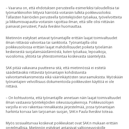
– Vaarana on, että ehdotuksen perusteella esimerkiksi taloudellisia tai
työmarkkinoihin liittyviä häiriöitä voitaisiin tulkita poikkeusoloiksi.
Tällaisten häiriöiden perusteella työntekijöiden työaikaa, työvelvoitteita
ja liikkumisvapautta voitaisiin rajoittaa ilman, että sille olisi riittävän
painavat perusteet, Paula Ilveskivi huomauttaa.
Mietinnön esitykset antavat työnantajille erittäin laajat toimivaltuudet
ilman riittävää valvontaa tai sanktioita. Työnantajilla olisi
poikkeusoloissa erittäin laajat mahdollisuudet poiketa työelämän
keskeisestä suojalainsäädännöstä, kuten työaikaa, lepoaikoja,
vuosilomia, ylitöitä tai yhteistoimintaa koskevasta sääntelystä.
SAK pitää vakavana puutteena sitä, että mietinnössä ei esitetä
säädettäväksi riittävistä työnantajiin kohdistuvista
valvontamekanismeista eikä väärinkäytösten seuraamuksista. Myöskään
työnantajien velvollisuus dokumentoida poikkeusten käyttöä ei ole
riittävä.
– On kohtuutonta, että työnantajille annetaan näin laajat toimivaltuudet
ilman vastaavia työntekijöiden oikeussuojakeinoja. Poikkeusolojen
varjolla ei voi rakentaa rinnakkaista järjestelmää, jossa työnantajan
harkinta korvaa lain tarjoaman suojan, SAK:n Paula Ilveskivi toteaa.
Myös sosiaaliturvaa koskevat poikkeukset ovat SAK:n mukaan erittäin
ongelmallisia. Mietinnön esitykset antaisivat valtioneuvostolle