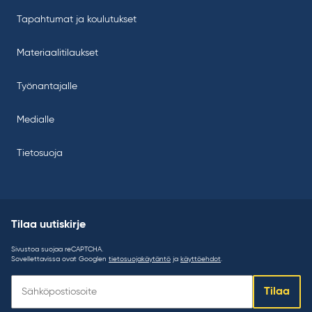
Tapahtumat ja koulutukset
Materiaalitilaukset
Työnantajalle
Medialle
Tietosuoja
Tilaa uutiskirje
Sivustoa suojaa reCAPTCHA.
Sovellettavissa ovat Googlen
tietosuojakäytäntö
ja
käyttöehdot
.
Tilaa
Tilaa
uutiskirje: