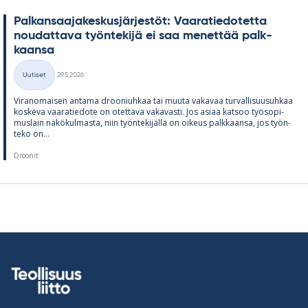
Pal­kan­saa­ja­kes­kus­jär­jes­töt: Vaa­ra­tie­do­tetta
nou­dat­tava työn­te­kijä ei saa me­net­tää palk­
kaansa
Kirjoitettu
Uutiset
29.5.2026
Kategoriat
Vi­ran­omai­sen an­tama droo­niuh­kaa tai muuta va­ka­vaa tur­val­li­suusuh­kaa
kos­keva vaa­ra­tie­dote on otet­tava va­ka­vasti. Jos asiaa kat­soo työ­so­pi­
mus­lain nä­kö­kul­masta, niin työn­te­ki­jällä on oi­keus palk­kaansa, jos työn­
teko on...
Droonit