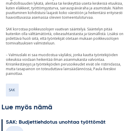
mahdollisuuden lykätä, alentaa tai keskeyttää useita keskeisiä etuuksia,
kuten eläkkeet, työttömyysturva, sairauspäiväraha ja asumistuki. Näihin
puuttuminen kohdistuisi laajasti koko väestöön ja heikentäisi erityisesti
haavoittuvassa asemassa olevien toimeentuloturvaa.
SAK korostaa poikkeusolojen vaativan sääntelyä. Sääntelyn pitää
kuitenkin olla välttämätöntä, oikeasuhtaistaista ja täsmällistä. Lisäksi on
pidettävä huoli siitä, että työntekijät otetaan mukaan poikkeusolojen
toimivaltuuksien valmisteluun.
– Valmiuslaki ei saa muodostua väyläksi, jonka kautta työntekijöiden
oikeuksia voidaan heikentää ilman asianmukaista valvontaa.
Kriisinkestävyys ja työntekijöiden perusoikeudet eivät ole ristiriidassa,
mutta tasapainon on toteuduttava lainsäädännössä, Paula Ilveskivi
painottaa.
SAK
Lue myös nämä
SAK: Bud­jet­tieh­do­tus unoh­taa työt­tö­mät
Kirjoitettu