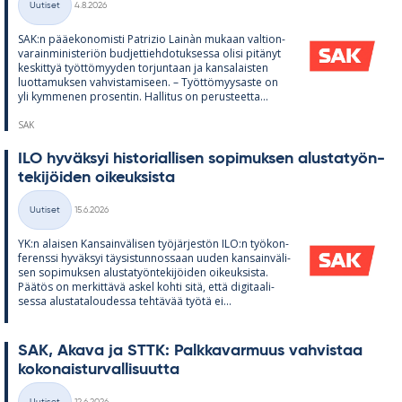
Uutiset
4.8.2026
Kategoriat
SAK:n pää­e­ko­no­misti Pat­rizio Lainàn mu­kaan val­tion­
va­rain­mi­nis­te­riön bud­jet­tieh­do­tuk­sessa olisi pi­tä­nyt
kes­kit­tyä työt­tö­myy­den tor­jun­taan ja kan­sa­lais­ten
luot­ta­muk­sen vah­vis­ta­mi­seen. – Työt­tö­myy­saste on
yli kym­me­nen pro­sen­tin. Hal­li­tus on pe­rus­teetta...
SAK
ILO hy­väk­syi his­to­rial­li­sen so­pi­muk­sen alus­ta­työn­
te­ki­jöi­den oi­keuk­sista
Kirjoitettu
Uutiset
15.6.2026
Kategoriat
YK:n alai­sen Kan­sain­vä­li­sen työ­jär­jes­tön ILO:n työ­kon­
fe­renssi hy­väk­syi täy­sis­tun­nos­saan uu­den kan­sain­vä­li­
sen so­pi­muk­sen alus­ta­työn­te­ki­jöi­den oi­keuk­sista.
Pää­tös on mer­kit­tävä as­kel kohti sitä, että di­gi­taa­li­
sessa alus­ta­ta­lou­dessa teh­tä­vää työtä ei...
SAK, Akava ja STTK: Palk­ka­var­muus vah­vis­taa
ko­ko­nais­tur­val­li­suutta
Kirjoitettu