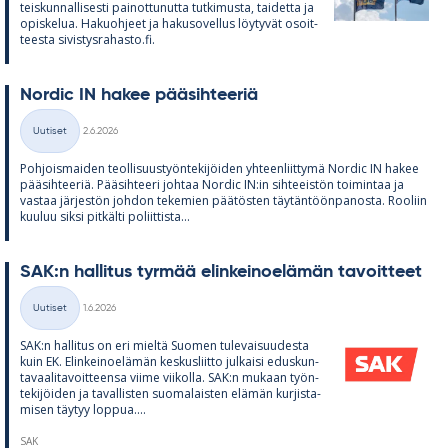
teis­kun­nal­li­sesti pai­not­tu­nutta tut­ki­musta, tai­detta ja
opis­ke­lua. Ha­kuoh­jeet ja ha­kuso­vel­lus löy­ty­vät osoit­
teesta si­vis­tys­ra­hasto.fi.
Nor­dic IN ha­kee pää­sih­tee­riä
Kirjoitettu
Uutiset
2.6.2026
Kategoriat
Poh­jois­mai­den teol­li­suus­työn­te­ki­jöi­den yh­teen­liit­tymä Nor­dic IN ha­kee
pää­sih­tee­riä. Pää­sih­teeri joh­taa Nor­dic IN:in sih­tee­is­tön toi­min­taa ja
vas­taa jär­jes­tön joh­don te­ke­mien pää­tös­ten täy­tän­töön­pa­nosta. Roo­liin
kuu­luu siksi pit­kälti po­liit­tista...
SAK:n hal­li­tus tyr­mää elin­kei­noe­lä­män ta­voit­teet
Kirjoitettu
Uutiset
1.6.2026
Kategoriat
SAK:n hal­li­tus on eri mieltä Suo­men tu­le­vai­suu­desta
kuin EK. Elin­kei­noe­lä­män kes­kus­liitto jul­kaisi edus­kun­
ta­vaa­li­ta­voit­teensa viime vii­kolla. SAK:n mu­kaan työn­
te­ki­jöi­den ja ta­val­lis­ten suo­ma­lais­ten elä­män kur­jis­ta­
mi­sen täy­tyy lop­pua....
SAK