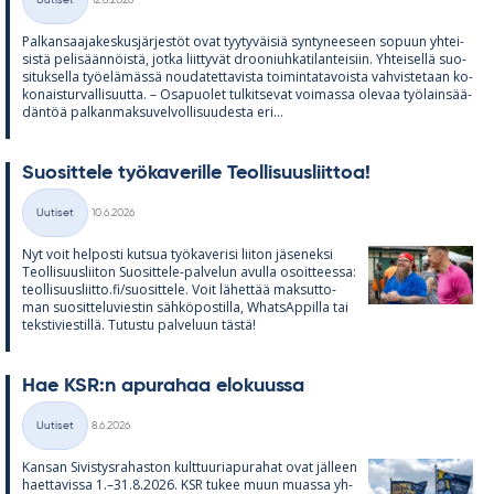
Uutiset
12.6.2026
Kategoriat
Pal­kan­saa­ja­kes­kus­jär­jes­töt ovat tyy­ty­väi­siä syn­ty­nee­seen so­puun yh­tei­
sistä pe­li­sään­nöistä, jotka liit­ty­vät droo­niuh­ka­ti­lan­tei­siin. Yh­tei­sellä suo­
si­tuk­sella työ­elä­mässä nou­da­tet­ta­vista toi­min­ta­ta­voista vah­vis­te­taan ko­
ko­nais­tur­val­li­suutta. – Os­a­puo­let tul­kit­se­vat voi­massa ole­vaa työ­lain­sää­
dän­töä pal­kan­mak­su­vel­vol­li­suu­desta eri...
Suo­sit­tele työ­ka­ve­rille Teol­li­suus­liit­toa!
Kirjoitettu
Uutiset
10.6.2026
Kategoriat
Nyt voit hel­posti kut­sua työ­ka­ve­risi lii­ton jä­se­neksi
Teol­li­suus­lii­ton Suo­sit­tele-pal­ve­lun avulla osoit­teessa:
teol­li­suus­liitto.fi/suo­sit­tele. Voit lä­het­tää mak­sut­to­
man suo­sit­te­lu­vies­tin säh­kö­pos­tilla, What­sAp­pilla tai
teks­ti­vies­tillä. Tu­tustu pal­ve­luun tästä!
Hae KSR:n apu­ra­haa elo­kuussa
Kirjoitettu
Uutiset
8.6.2026
Kategoriat
Kan­san Si­vis­tys­ra­has­ton kult­tuu­ria­pu­ra­hat ovat jäl­leen
haet­ta­vissa 1.–31.8.2026. KSR tu­kee muun muassa yh­