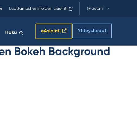
i
Luottamushenkilöiden asiointi
Suomi
Yhteystiedot
eAsiointi
Haku
lden Bokeh Background