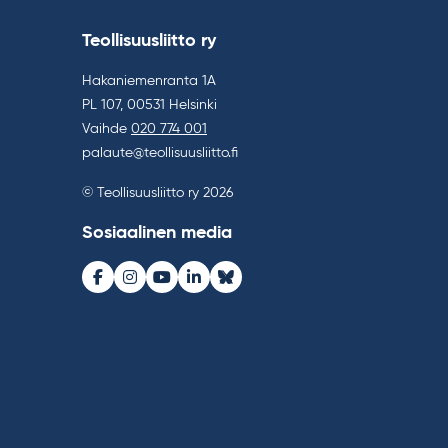
Teollisuusliitto ry
Hakaniemenranta 1A
PL 107, 00531 Helsinki
Vaihde
020 774 001
palaute@teollisuusliitto.fi
© Teollisuusliitto ry 2026
Sosiaalinen media
Facebook
Instagram
Youtube
LinkedIn
Bluesky