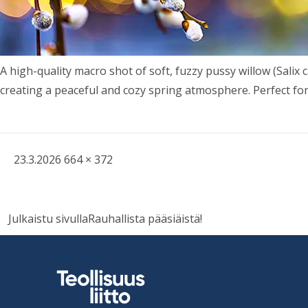
A high-qua­lity macro shot of soft, fuzzy pussy wil­low (Sa­li
crea­ting a peace­ful and cozy spring at­mosp­here. Per­fect for 
Kirjoitettu
Täysikokoinen
23.3.2026
664 × 372
kuva
Artikkelien
Julkaistu sivulla
Rauhallista pääsiäistä!
selaus