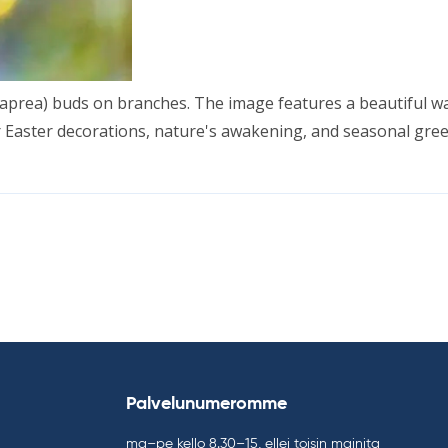
x caprea) buds on branc­hes. The image fea­tu­res a beau­ti­ful
Eas­ter deco­ra­tions, na­tu­re's awa­ke­ning, and sea­so­nal gree
Palvelunumeromme
ma–pe kello 8.30–15, ellei toisin mainita