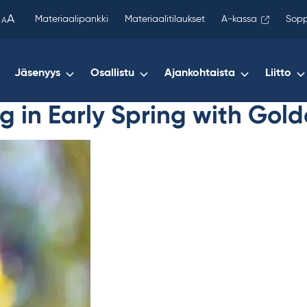
been
A
Materiaalipankki
Materiaalitilaukset
A-kassa
Sopp
A
copied
to
your
Jäsenyys
Osallistu
Ajankohtaista
Liitto
clipboard.)
g in Early Spring with Go