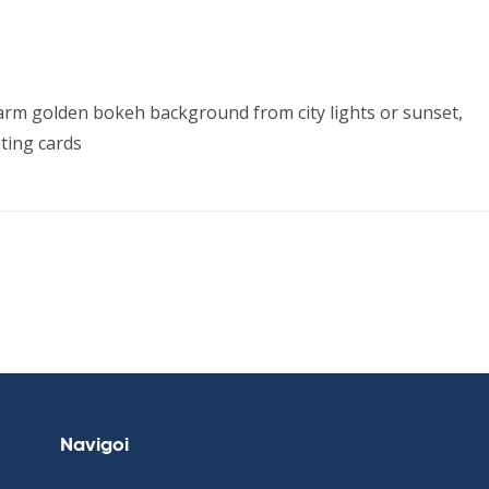
 warm gol­den bo­keh background from city lights or sun­set,
­ting cards
Navigoi