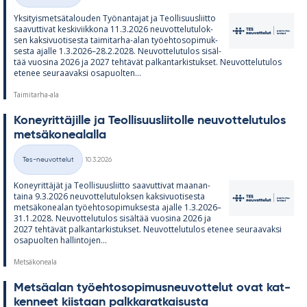
Yk­si­tyis­met­sä­ta­lou­den Työ­nan­ta­jat ja Teol­li­suus­liitto
saa­vut­ti­vat kes­ki­viik­kona 11.3.2026 neu­vot­te­lu­tu­lok­
sen kak­si­vuo­ti­sesta tai­mi­tarha-alan työ­eh­to­so­pi­muk­
sesta ajalle 1.3.2026–28.2.2028. Neu­vot­te­lu­tu­los si­säl­
tää vuo­sina 2026 ja 2027 teh­tä­vät pal­kan­tar­kis­tuk­set. Neu­vot­te­lu­tu­los
ete­nee seu­raa­vaksi os­a­puol­ten...
Taimitarha-ala
Ko­ney­rit­tä­jille ja Teol­li­suus­lii­tolle neu­vot­te­lu­tu­los
met­sä­ko­nea­lalla
Kirjoitettu
Tes-neuvottelut
10.3.2026
Kategoriat
Ko­ney­rit­tä­jät ja Teol­li­suus­liitto saa­vut­ti­vat maa­nan­
taina 9.3.2026 neu­vot­te­lu­tu­lok­sen kak­si­vuo­ti­sesta
met­sä­ko­nea­lan työ­eh­to­so­pi­muk­sesta ajalle 1.3.2026–
31.1.2028. Neu­vot­te­lu­tu­los si­säl­tää vuo­sina 2026 ja
2027 teh­tä­vät pal­kan­tar­kis­tuk­set. Neu­vot­te­lu­tu­los ete­nee seu­raa­vaksi
os­a­puol­ten hal­lin­to­jen...
Metsäkoneala
Met­sä­alan työ­eh­to­so­pi­mus­neu­vot­te­lut ovat kat­
ken­neet kiis­taan palk­ka­rat­kai­susta