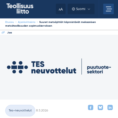
Skip
your
to
A
Suomi
A
content
clipboard.)
Etusivu
-
Ajankohtaista
-
Suuret metsäyhtiöt käynnistävät mekaanisen
metsäteollisuuden sopimuskierroksen
Jaa
Kirjoitettu
Tes-neuvottelut
8.5.2026
Kategoriat