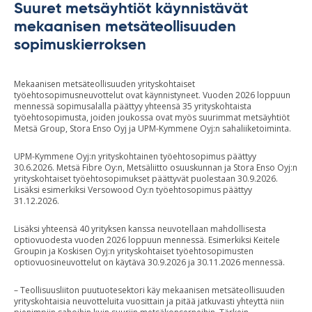
Suuret metsäyhtiöt käynnistävät
mekaanisen metsäteollisuuden
sopimuskierroksen
Mekaanisen metsäteollisuuden yrityskohtaiset
työehtosopimusneuvottelut ovat käynnistyneet. Vuoden 2026 loppuun
mennessä sopimusalalla päättyy yhteensä 35 yrityskohtaista
työehtosopimusta, joiden joukossa ovat myös suurimmat metsäyhtiöt
Metsä Group, Stora Enso Oyj ja UPM-Kymmene Oyj:n sahaliiketoiminta.
UPM-Kymmene Oyj:n yrityskohtainen työehtosopimus päättyy
30.6.2026. Metsä Fibre Oy:n, Metsäliitto osuuskunnan ja Stora Enso Oyj:n
yrityskohtaiset työehtosopimukset päättyvät puolestaan 30.9.2026.
Lisäksi esimerkiksi Versowood Oy:n työehtosopimus päättyy
31.12.2026.
Lisäksi yhteensä 40 yrityksen kanssa neuvotellaan mahdollisesta
optiovuodesta vuoden 2026 loppuun mennessä. Esimerkiksi Keitele
Groupin ja Koskisen Oyj:n yrityskohtaiset työehtosopimusten
optiovuosineuvottelut on käytävä 30.9.2026 ja 30.11.2026 mennessä.
– Teollisuusliiton puutuotesektori käy mekaanisen metsäteollisuuden
yrityskohtaisia neuvotteluita vuosittain ja pitää jatkuvasti yhteyttä niin