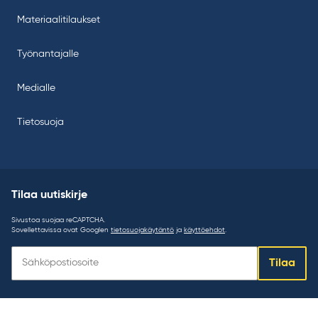
Materiaalitilaukset
Työnantajalle
Medialle
Tietosuoja
Tilaa uutiskirje
Sivustoa suojaa reCAPTCHA.
Sovellettavissa ovat Googlen
tietosuojakäytäntö
ja
käyttöehdot
.
Tilaa
Tilaa
uutiskirje: