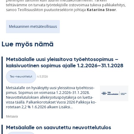
pienimpiin sahoihin kuin suuriin metsäkonserneihin. Tärkein
tehtävämme on turvata työntekijöille ostovoimaa tukeva palkkakehitys,
sanoo Teollisuusliiton puutuotesektorin johtaja
Katariina Stoor
.
Mekaaninen metsäteollisuus
Lue myös nämä
Met­sä­alalle uusi yleis­si­tova työ­eh­to­so­pi­mus –
kak­si­vuo­ti­nen so­pi­mus ajalle 1.2.2026–31.1.2028
Kirjoitettu
Tes-neuvottelut
4.5.2026
Kategoriat
Met­sä­alalle on hy­väk­sytty uusi yleis­si­tova työ­eh­to­so­
pi­mus. So­pi­mus on voi­massa 1.2.2026–31.1.2028.
Neu­vot­te­lu­tu­lok­sen al­le­kir­joi­tus­pöy­tä­kirja on luet­ta­
vissa täällä. Pal­kan­ko­ro­tuk­set Vuosi 2026 Palk­koja ko­
ro­te­taan 2,2 % 1.6.2026 al­kaen Li­säksi...
Metsäala
Met­sä­alalle on saa­vu­tettu neu­vot­te­lu­tu­los