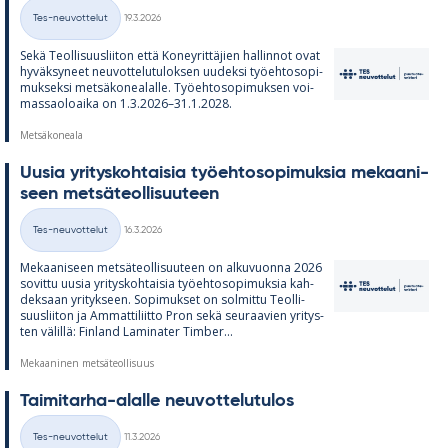
Kirjoitettu
Tes-neuvottelut
19.3.2026
Kategoriat
Sekä Teol­li­suus­lii­ton että Ko­ney­rit­tä­jien hal­lin­not ovat
hy­väk­sy­neet neu­vot­te­lu­tu­lok­sen uu­deksi työ­eh­to­so­pi­
muk­seksi met­sä­ko­nea­lalle. Työ­eh­to­so­pi­muk­sen voi­
mas­sao­loaika on 1.3.2026–31.1.2028.
Metsäkoneala
Uusia yri­tys­koh­tai­sia työ­eh­to­so­pi­muk­sia me­kaa­ni­
seen met­sä­teol­li­suu­teen
Kirjoitettu
Tes-neuvottelut
16.3.2026
Kategoriat
Me­kaa­ni­seen met­sä­teol­li­suu­teen on al­ku­vuonna 2026
so­vittu uusia yri­tys­koh­tai­sia työ­eh­to­so­pi­muk­sia kah­
dek­saan yri­tyk­seen. So­pi­muk­set on sol­mittu Teol­li­
suus­lii­ton ja Am­mat­ti­liitto Pron sekä seu­raa­vien yri­tys­
ten vä­lillä: Fin­land La­mi­na­ter Tim­ber...
Mekaaninen metsäteollisuus
Tai­mi­tarha-alalle neu­vot­te­lu­tu­los
Kirjoitettu
Tes-neuvottelut
11.3.2026
Kategoriat