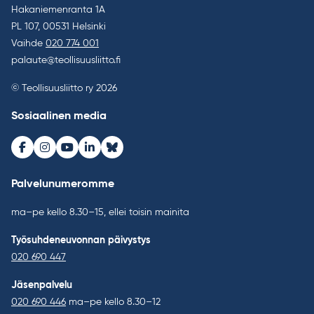
Hakaniemenranta 1A
PL 107, 00531 Helsinki
Vaihde
020 774 001
palaute@teollisuusliitto.fi
© Teollisuusliitto ry 2026
Sosiaalinen media
Facebook
Instagram
Youtube
LinkedIn
Bluesky
Palvelunumeromme
ma–pe kello 8.30–15, ellei toisin mainita
Työsuhdeneuvonnan päivystys
020 690 447
Jäsenpalvelu
020 690 446
ma–pe kello 8.30–12