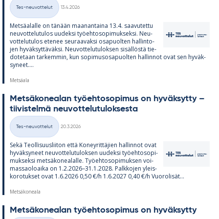
Kirjoitettu
Tes-neuvottelut
13.4.2026
Kategoriat
Met­sä­alalle on tä­nään maa­nan­taina 13.4. saa­vu­tettu
neu­vot­te­lu­tu­los uu­deksi työ­eh­to­so­pi­muk­seksi. Neu­
vot­te­lu­tu­los ete­nee seu­raa­vaksi os­a­puol­ten hal­lin­to­
jen hy­väk­syt­tä­väksi. Neu­vot­te­lu­tu­lok­sen si­säl­löstä tie­
do­te­taan tar­kem­min, kun so­pi­mus­os­a­puol­ten hal­lin­not ovat sen hy­väk­
sy­neet....
Metsäala
Met­sä­ko­nea­lan työ­eh­to­so­pi­mus on hy­väk­sytty –
tii­vis­telmä neu­vot­te­lu­tu­lok­sesta
Kirjoitettu
Tes-neuvottelut
20.3.2026
Kategoriat
Sekä Teol­li­suus­lii­ton että Ko­ney­rit­tä­jien hal­lin­not ovat
hy­väk­sy­neet neu­vot­te­lu­tu­lok­sen uu­deksi työ­eh­to­so­pi­
muk­seksi met­sä­ko­nea­lalle. Työ­eh­to­so­pi­muk­sen voi­
mas­sao­loaika on 1.2.2026–31.1.2028. Palk­ko­jen yleis­
ko­ro­tuk­set ovat 1.6.2026 0,50 €/h 1.6.2027 0,40 €/h Vuo­ro­li­sät...
Metsäkoneala
Met­sä­ko­nea­lan työ­eh­to­so­pi­mus on hy­väk­sytty