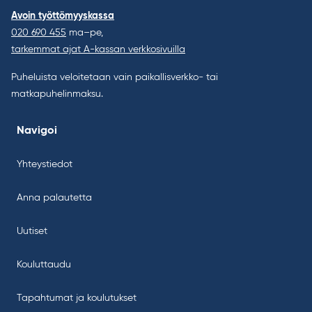
Avoin työttömyyskassa
020 690 455
ma–pe,
tarkemmat ajat A-kassan verkkosivuilla
Puheluista veloitetaan vain paikallisverkko- tai
matkapuhelinmaksu.
Navigoi
Yhteystiedot
Anna palautetta
Uutiset
Kouluttaudu
Tapahtumat ja koulutukset