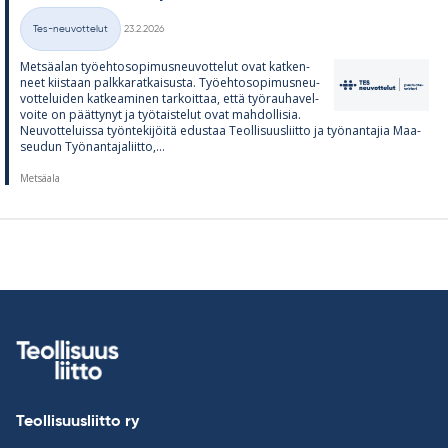
Kirjoitettu
Tes-neuvottelut
23.2.2026
Kategoriat
Met­sä­alan työ­eh­to­so­pi­mus­neu­vot­te­lut ovat kat­ken­
neet kiis­taan palk­ka­rat­kai­susta. Työ­eh­to­so­pi­mus­neu­
vot­te­lui­den kat­kea­mi­nen tar­koit­taa, että työ­rau­ha­vel­
voite on päät­ty­nyt ja työ­tais­te­lut ovat mah­dol­li­sia.
Neu­vot­te­luissa työn­te­ki­jöitä edus­taa Teol­li­suus­liitto ja työ­nan­ta­jia Maa­
seu­dun Työ­nan­ta­ja­liitto,...
Metsäala
Teollisuusliitto ry