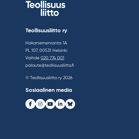
Teollisuusliitto ry
Hakaniemenranta 1A
PL 107, 00531 Helsinki
Vaihde
020 774 001
palaute@teollisuusliitto.fi
© Teollisuusliitto ry 2026
Sosiaalinen media
Facebook
Instagram
Youtube
LinkedIn
Bluesky