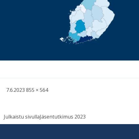
Kirjoitettu
Täysikokoinen
7.6.2023
855 × 564
kuva
Artikkelien
Julkaistu sivulla
Jäsentutkimus 2023
selaus