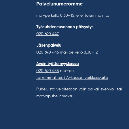
Palvelunumeromme
ma–pe kello 8.30–15, ellei toisin mainita
Työsuhdeneuvonnan päivystys
020 690 447
Jäsenpalvelu
020 690 446
ma–pe kello 8.30–12
Avoin työttömyyskassa
020 690 455
ma–pe,
tarkemmat ajat A-kassan verkkosivuilla
Puheluista veloitetaan vain paikallisverkko- tai
matkapuhelinmaksu.