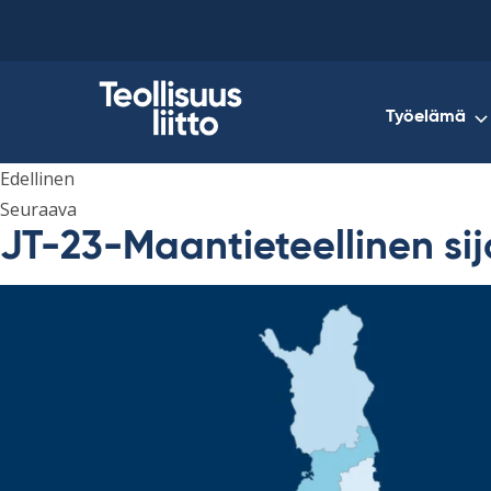
Skip
to
content
Työelämä
Edellinen
Seuraava
JT-23-Maantieteellinen si