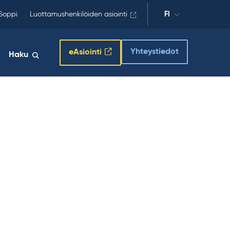
Soppi
Luottamushenkilöiden asiointi
FI
Yhteystiedot
eAsiointi
Haku