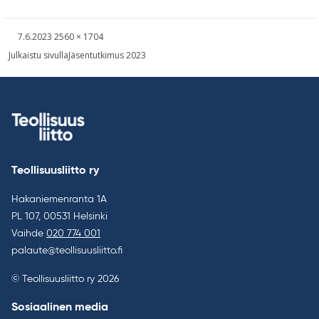
Kirjoitettu
Täysikokoinen
7.6.2023
2560 × 1704
kuva
Artikkelien
Julkaistu sivulla
Jäsentutkimus 2023
selaus
Teollisuusliitto ry
Hakaniemenranta 1A
PL 107, 00531 Helsinki
Vaihde
020 774 001
palaute@teollisuusliitto.fi
© Teollisuusliitto ry 2026
Sosiaalinen media