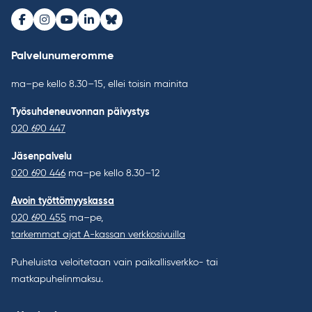
Facebook
Instagram
Youtube
LinkedIn
Bluesky
Palvelunumeromme
ma–pe kello 8.30–15, ellei toisin mainita
Työsuhdeneuvonnan päivystys
020 690 447
Jäsenpalvelu
020 690 446
ma–pe kello 8.30–12
Avoin työttömyyskassa
020 690 455
ma–pe,
tarkemmat ajat A-kassan verkkosivuilla
Puheluista veloitetaan vain paikallisverkko- tai
matkapuhelinmaksu.