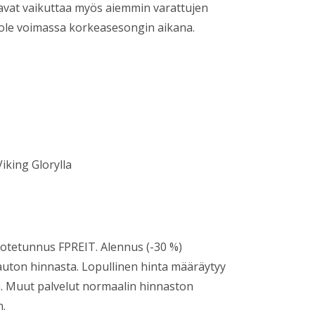
vat vaikuttaa myös aiemmin varattujen
ät ole voimassa korkeasesongin aikana.
iking Glorylla
tuotetunnus FPREIT. Alennus (-30 %)
auton hinnasta. Lopullinen hinta määräytyy
. Muut palvelut normaalin hinnaston
n.