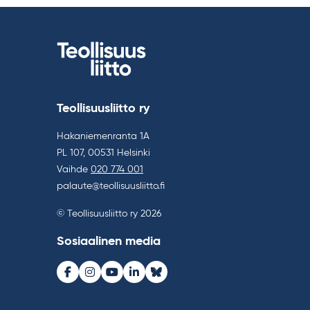
Teollisuusliitto ry
Hakaniemenranta 1A
PL 107, 00531 Helsinki
Vaihde
020 774 001
palaute@teollisuusliitto.fi
© Teollisuusliitto ry 2026
Sosiaalinen media
Facebook
Instagram
Youtube
LinkedIn
Bluesky