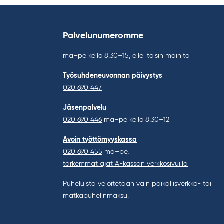
Palvelunumeromme
ma–pe kello 8.30–15, ellei toisin mainita
Työsuhdeneuvonnan päivystys
020 690 447
Jäsenpalvelu
020 690 446
ma–pe kello 8.30–12
Avoin työttömyyskassa
020 690 455
ma–pe,
tarkemmat ajat A-kassan verkkosivuilla
Puheluista veloitetaan vain paikallisverkko- tai
matkapuhelinmaksu.