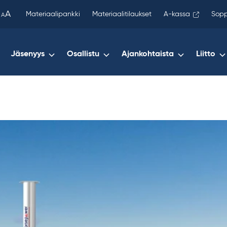
been
A
Materiaalipankki
Materiaalitilaukset
A-kassa
Sopp
A
copied
to
your
Jäsenyys
Osallistu
Ajankohtaista
Liitto
clipboard.)