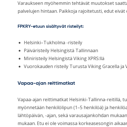
Varaukseen myöhemmin tehtävät muutokset saatta
palvelujen hintaan. Paikkoja rajoitetusti, edut eiv
FPKRY-etuun sisältyvät risteilyt:
Helsinki–Tukholma -risteily
Päiväristeily Helsingistä Tallinnaan
Miniristeily Helsingistä Viking XPRS:llä
Vuorokauden risteily Turusta Viking Gracella ja V
Vapaa-ajan reittimatkat
Vapaa-ajan reittimatkat Helsinki-Tallinna-reitillä, 
myönnetään henkilölipun (1–5 henkilöä) ja henkilö
lähtöpäivän, -ajan, sekä varausajankohdan mukaan
mukaan. Etu ei ole voimassa korkeasesongin aikaa