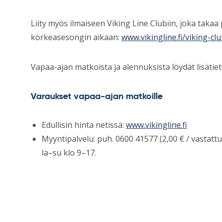
Liity myös ilmaiseen Viking Line Clubiin, joka takaa
korkeasesongin aikaan:
www.vikingline.fi/viking-cl
Vapaa-ajan matkoista ja alennuksista löydät lisätie
Varaukset vapaa-ajan matkoille
Edullisin hinta netissä:
www.vikingline.fi
Myyntipalvelu: puh. 0600 41577 (2,00 € / vastat
la–su klo 9–17.