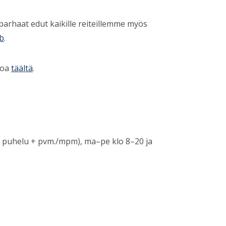
 parhaat edut kaikille reiteillemme myös
ub
.
toa
täältä
.
tu puhelu + pvm./mpm), ma–pe klo 8–20 ja