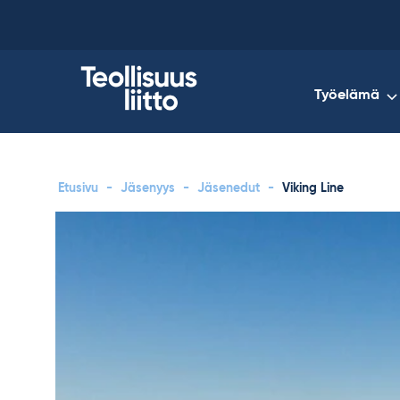
Skip
to
content
Työelämä
Etusivu
-
Jäsenyys
-
Jäsenedut
-
Viking Line