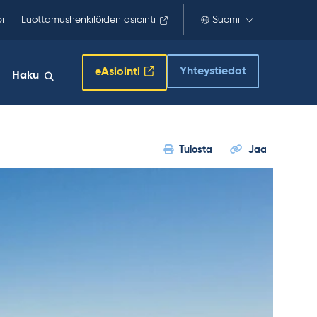
i
Luottamushenkilöiden asiointi
Suomi
Yhteystiedot
eAsiointi
Haku
Tulosta
Jaa