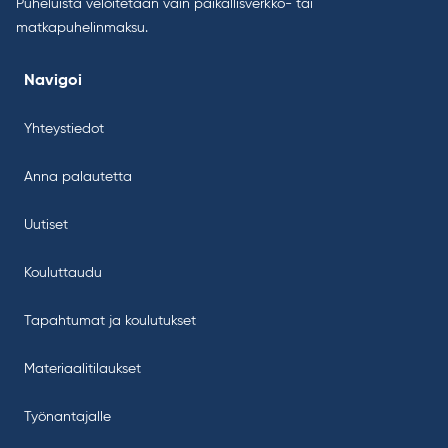
Puheluista veloitetaan vain paikallisverkko- tai
matkapuhelinmaksu.
Navigoi
Yhteystiedot
Anna palautetta
Uutiset
Kouluttaudu
Tapahtumat ja koulutukset
Materiaalitilaukset
Työnantajalle