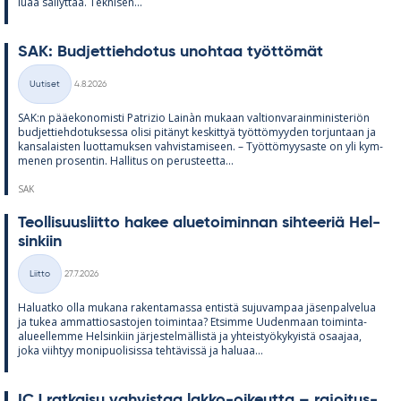
luaa säi­lyt­tää. Tek­ni­sen...
SAK: Bud­jet­tieh­do­tus unoh­taa työt­tö­mät
Kirjoitettu
Uutiset
4.8.2026
Kategoriat
SAK:n pää­e­ko­no­misti Pat­rizio Lainàn mu­kaan val­tion­va­rain­mi­nis­te­riön
bud­jet­tieh­do­tuk­sessa olisi pi­tä­nyt kes­kit­tyä työt­tö­myy­den tor­jun­taan ja
kan­sa­lais­ten luot­ta­muk­sen vah­vis­ta­mi­seen. – Työt­tö­myy­saste on yli kym­
me­nen pro­sen­tin. Hal­li­tus on pe­rus­teetta...
SAK
Teol­li­suus­liitto ha­kee alue­toi­min­nan sih­tee­riä Hel­
sin­kiin
Kirjoitettu
Liitto
27.7.2026
Kategoriat
Ha­luatko olla mu­kana ra­ken­ta­massa en­tistä su­ju­vam­paa jä­sen­pal­ve­lua
ja tu­kea am­mat­tio­sas­to­jen toi­min­taa? Et­simme Uu­den­maan toi­minta-
alu­eel­lemme Hel­sin­kiin jär­jes­tel­mäl­listä ja yh­teis­työ­ky­kyistä osaa­jaa,
joka viih­tyy mo­ni­puo­li­sissa teh­tä­vissä ja ha­luaa...
ICJ rat­kaisu vah­vis­taa lakko-oi­keutta – ra­joi­tus­