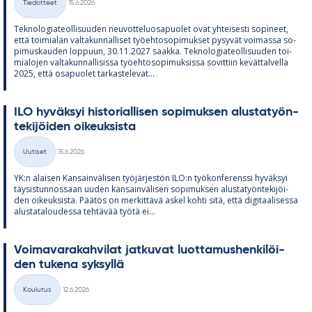
Tiedotteet
15.6.2026
Kategoriat
Tek­no­lo­gia­teol­li­suu­den neu­vot­te­luos­a­puo­let ovat yh­tei­sesti so­pi­neet,
että toi­mia­lan val­ta­kun­nal­li­set työ­eh­to­so­pi­muk­set py­sy­vät voi­massa so­
pi­mus­kau­den lop­puun, 30.11.2027 saakka. Tek­no­lo­gia­teol­li­suu­den toi­
mia­lo­jen val­ta­kun­nal­li­sissa työ­eh­to­so­pi­muk­sissa so­vit­tiin ke­vät­tal­vella
2025, että os­a­puo­let tar­kas­te­le­vat...
ILO hy­väk­syi his­to­rial­li­sen so­pi­muk­sen alus­ta­työn­
te­ki­jöi­den oi­keuk­sista
Kirjoitettu
Uutiset
15.6.2026
Kategoriat
YK:n alai­sen Kan­sain­vä­li­sen työ­jär­jes­tön ILO:n työ­kon­fe­renssi hy­väk­syi
täy­sis­tun­nos­saan uu­den kan­sain­vä­li­sen so­pi­muk­sen alus­ta­työn­te­ki­jöi­
den oi­keuk­sista. Pää­tös on mer­kit­tävä as­kel kohti sitä, että di­gi­taa­li­sessa
alus­ta­ta­lou­dessa teh­tä­vää työtä ei...
Voi­ma­va­ra­kah­vi­lat jat­ku­vat luot­ta­mus­hen­ki­löi­
den tu­kena syk­syllä
Kirjoitettu
Koulutus
12.6.2026
Kategoriat