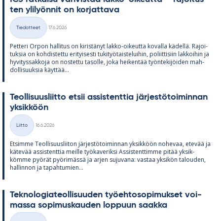
ten yli­lyön­nit on kor­jat­tava
Kirjoitettu
Tiedotteet
17.6.2026
Kategoriat
Pet­teri Or­pon hal­li­tus on ki­ris­tä­nyt lakko-oi­keutta ko­valla kä­dellä. Ra­joi­
tuk­sia on koh­dis­tettu eri­tyi­sesti tu­ki­työ­tais­te­lui­hin, po­liit­ti­siin lak­koi­hin ja
hy­vi­tys­sak­koja on nos­tettu ta­solle, joka hei­ken­tää työn­te­ki­jöi­den mah­
dol­li­suuk­sia käyt­tää...
Teol­li­suus­liitto et­sii as­sis­tent­tia jär­jes­tö­toi­min­nan
yk­sik­köön
Kirjoitettu
Liitto
16.6.2026
Kategoriat
Et­simme Teol­li­suus­lii­ton jär­jes­tö­toi­min­nan yk­sik­köön no­he­vaa, ete­vää ja
kä­te­vää as­sis­tent­tia meille työ­ka­ve­riksi As­sis­tent­timme pi­tää yk­sik­
kömme pyö­rät pyö­ri­mässä ja ar­jen su­ju­vana: vas­taa yk­si­kön ta­lou­den,
hal­lin­non ja ta­pah­tu­mien...
Tek­no­lo­gia­teol­li­suu­den työ­eh­to­so­pi­muk­set voi­
massa so­pi­mus­kau­den lop­puun saakka
Kirjoitettu