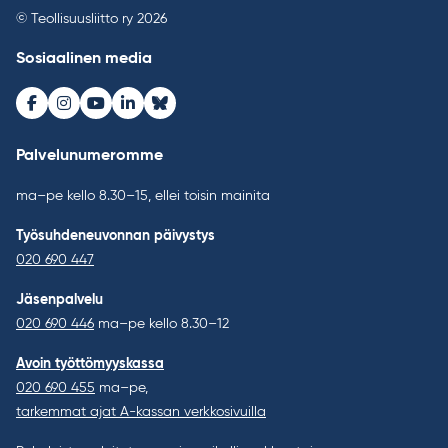
© Teollisuusliitto ry 2026
Sosiaalinen media
Facebook
Instagram
Youtube
LinkedIn
Bluesky
Palvelunumeromme
ma–pe kello 8.30–15, ellei toisin mainita
Työsuhdeneuvonnan päivystys
020 690 447
Jäsenpalvelu
020 690 446
ma–pe kello 8.30–12
Avoin työttömyyskassa
020 690 455
ma–pe,
tarkemmat ajat A-kassan verkkosivuilla