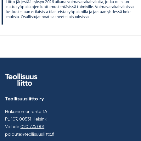
Liitto jär­jes­tää syk­syn 2026 ai­kana voi­ma­va­ra­kah­vi­loita, jotka on suun­
nattu työ­paik­ko­jen luot­ta­mus­teh­tä­vissä toi­mi­ville. Voi­ma­va­ra­kah­vi­loissa
kes­kus­tel­laan eri­lai­sista ti­lan­teista työ­pai­koilla ja jae­taan yh­dessä ko­ke­
muk­sia. Osal­lis­tu­jat ovat saa­neet ti­lai­suuk­sissa...
Teollisuusliitto ry
Hakaniemenranta 1A
PL 107, 00531 Helsinki
Vaihde
020 774 001
palaute@teollisuusliitto.fi