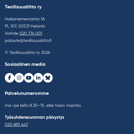
Teollisuusliitto ry
Hakaniemenranta 1A
PL 107, 00531 Helsinki
Vaihde
020 774 001
palaute@teollisuusliitto.fi
© Teollisuusliitto ry 2026
Sosiaalinen media
Facebook
Instagram
Youtube
LinkedIn
Bluesky
Palvelunumeromme
ma–pe kello 8.30–15, ellei toisin mainita
Työsuhdeneuvonnan päivystys
020 690 447