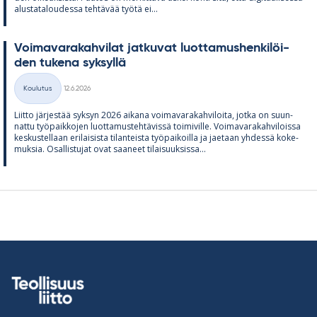
alus­ta­ta­lou­dessa teh­tä­vää työtä ei...
Voi­ma­va­ra­kah­vi­lat jat­ku­vat luot­ta­mus­hen­ki­löi­
den tu­kena syk­syllä
Kirjoitettu
Koulutus
12.6.2026
Kategoriat
Liitto jär­jes­tää syk­syn 2026 ai­kana voi­ma­va­ra­kah­vi­loita, jotka on suun­
nattu työ­paik­ko­jen luot­ta­mus­teh­tä­vissä toi­mi­ville. Voi­ma­va­ra­kah­vi­loissa
kes­kus­tel­laan eri­lai­sista ti­lan­teista työ­pai­koilla ja jae­taan yh­dessä ko­ke­
muk­sia. Osal­lis­tu­jat ovat saa­neet ti­lai­suuk­sissa...