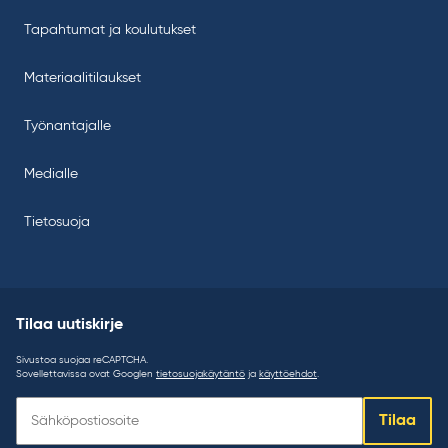
Tapahtumat ja koulutukset
Materiaalitilaukset
Työnantajalle
Medialle
Tietosuoja
Tilaa uutiskirje
Sivustoa suojaa reCAPTCHA.
Sovellettavissa ovat Googlen
tietosuojakäytäntö
ja
käyttöehdot
.
Tilaa
Tilaa
uutiskirje: