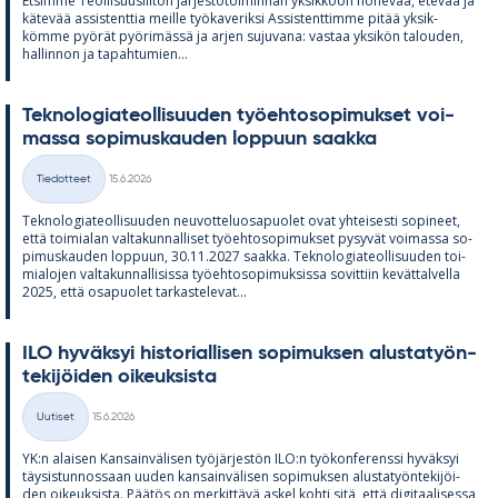
Et­simme Teol­li­suus­lii­ton jär­jes­tö­toi­min­nan yk­sik­köön no­he­vaa, ete­vää ja
kä­te­vää as­sis­tent­tia meille työ­ka­ve­riksi As­sis­tent­timme pi­tää yk­sik­
kömme pyö­rät pyö­ri­mässä ja ar­jen su­ju­vana: vas­taa yk­si­kön ta­lou­den,
hal­lin­non ja ta­pah­tu­mien...
Tek­no­lo­gia­teol­li­suu­den työ­eh­to­so­pi­muk­set voi­
massa so­pi­mus­kau­den lop­puun saakka
Kirjoitettu
Tiedotteet
15.6.2026
Kategoriat
Tek­no­lo­gia­teol­li­suu­den neu­vot­te­luos­a­puo­let ovat yh­tei­sesti so­pi­neet,
että toi­mia­lan val­ta­kun­nal­li­set työ­eh­to­so­pi­muk­set py­sy­vät voi­massa so­
pi­mus­kau­den lop­puun, 30.11.2027 saakka. Tek­no­lo­gia­teol­li­suu­den toi­
mia­lo­jen val­ta­kun­nal­li­sissa työ­eh­to­so­pi­muk­sissa so­vit­tiin ke­vät­tal­vella
2025, että os­a­puo­let tar­kas­te­le­vat...
ILO hy­väk­syi his­to­rial­li­sen so­pi­muk­sen alus­ta­työn­
te­ki­jöi­den oi­keuk­sista
Kirjoitettu
Uutiset
15.6.2026
Kategoriat
YK:n alai­sen Kan­sain­vä­li­sen työ­jär­jes­tön ILO:n työ­kon­fe­renssi hy­väk­syi
täy­sis­tun­nos­saan uu­den kan­sain­vä­li­sen so­pi­muk­sen alus­ta­työn­te­ki­jöi­
den oi­keuk­sista. Pää­tös on mer­kit­tävä as­kel kohti sitä, että di­gi­taa­li­sessa