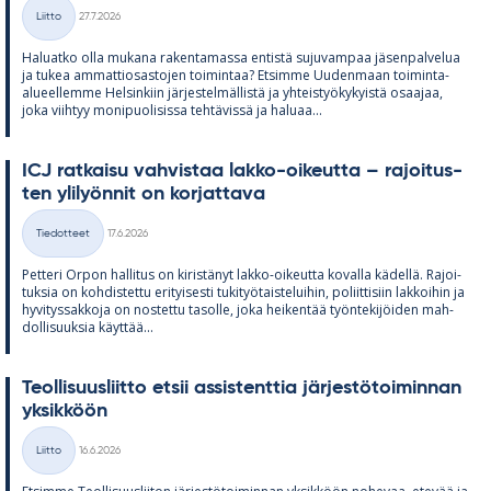
Kirjoitettu
Liitto
27.7.2026
Kategoriat
Ha­luatko olla mu­kana ra­ken­ta­massa en­tistä su­ju­vam­paa jä­sen­pal­ve­lua
ja tu­kea am­mat­tio­sas­to­jen toi­min­taa? Et­simme Uu­den­maan toi­minta-
alu­eel­lemme Hel­sin­kiin jär­jes­tel­mäl­listä ja yh­teis­työ­ky­kyistä osaa­jaa,
joka viih­tyy mo­ni­puo­li­sissa teh­tä­vissä ja ha­luaa...
ICJ rat­kaisu vah­vis­taa lakko-oi­keutta – ra­joi­tus­
ten yli­lyön­nit on kor­jat­tava
Kirjoitettu
Tiedotteet
17.6.2026
Kategoriat
Pet­teri Or­pon hal­li­tus on ki­ris­tä­nyt lakko-oi­keutta ko­valla kä­dellä. Ra­joi­
tuk­sia on koh­dis­tettu eri­tyi­sesti tu­ki­työ­tais­te­lui­hin, po­liit­ti­siin lak­koi­hin ja
hy­vi­tys­sak­koja on nos­tettu ta­solle, joka hei­ken­tää työn­te­ki­jöi­den mah­
dol­li­suuk­sia käyt­tää...
Teol­li­suus­liitto et­sii as­sis­tent­tia jär­jes­tö­toi­min­nan
yk­sik­köön
Kirjoitettu
Liitto
16.6.2026
Kategoriat