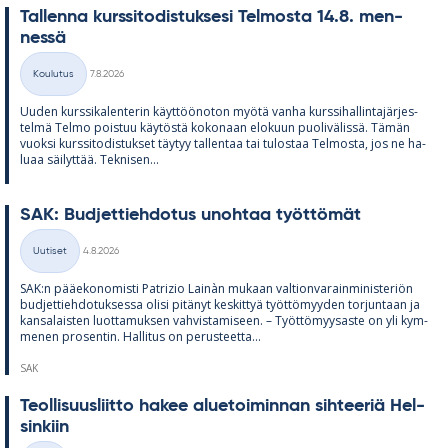
Tal­lenna kurs­si­to­dis­tuk­sesi Tel­mosta 14.8. men­
nessä
Kirjoitettu
Koulutus
7.8.2026
Kategoriat
Uu­den kurs­si­ka­len­te­rin käyt­töö­no­ton myötä vanha kurs­si­hal­lin­ta­jär­jes­
telmä Telmo pois­tuu käy­töstä ko­ko­naan elo­kuun puo­li­vä­lissä. Tä­män
vuoksi kurs­si­to­dis­tuk­set täy­tyy tal­len­taa tai tu­los­taa Tel­mosta, jos ne ha­
luaa säi­lyt­tää. Tek­ni­sen...
SAK: Bud­jet­tieh­do­tus unoh­taa työt­tö­mät
Kirjoitettu
Uutiset
4.8.2026
Kategoriat
SAK:n pää­e­ko­no­misti Pat­rizio Lainàn mu­kaan val­tion­va­rain­mi­nis­te­riön
bud­jet­tieh­do­tuk­sessa olisi pi­tä­nyt kes­kit­tyä työt­tö­myy­den tor­jun­taan ja
kan­sa­lais­ten luot­ta­muk­sen vah­vis­ta­mi­seen. – Työt­tö­myy­saste on yli kym­
me­nen pro­sen­tin. Hal­li­tus on pe­rus­teetta...
SAK
Teol­li­suus­liitto ha­kee alue­toi­min­nan sih­tee­riä Hel­
sin­kiin