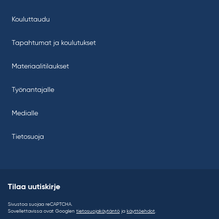
Kouluttaudu
Tapahtumat ja koulutukset
Materiaalitilaukset
Työnantajalle
Medialle
Tietosuoja
Tilaa uutiskirje
Sivustoa suojaa reCAPTCHA.
Sovellettavissa ovat Googlen
tietosuojakäytäntö
ja
käyttöehdot
.