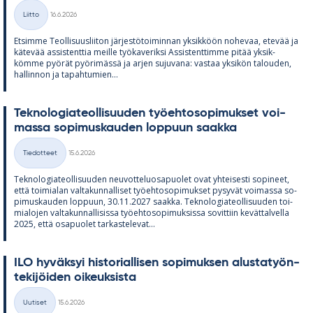
Kirjoitettu
Liitto
16.6.2026
Kategoriat
Et­simme Teol­li­suus­lii­ton jär­jes­tö­toi­min­nan yk­sik­köön no­he­vaa, ete­vää ja
kä­te­vää as­sis­tent­tia meille työ­ka­ve­riksi As­sis­tent­timme pi­tää yk­sik­
kömme pyö­rät pyö­ri­mässä ja ar­jen su­ju­vana: vas­taa yk­si­kön ta­lou­den,
hal­lin­non ja ta­pah­tu­mien...
Tek­no­lo­gia­teol­li­suu­den työ­eh­to­so­pi­muk­set voi­
massa so­pi­mus­kau­den lop­puun saakka
Kirjoitettu
Tiedotteet
15.6.2026
Kategoriat
Tek­no­lo­gia­teol­li­suu­den neu­vot­te­luos­a­puo­let ovat yh­tei­sesti so­pi­neet,
että toi­mia­lan val­ta­kun­nal­li­set työ­eh­to­so­pi­muk­set py­sy­vät voi­massa so­
pi­mus­kau­den lop­puun, 30.11.2027 saakka. Tek­no­lo­gia­teol­li­suu­den toi­
mia­lo­jen val­ta­kun­nal­li­sissa työ­eh­to­so­pi­muk­sissa so­vit­tiin ke­vät­tal­vella
2025, että os­a­puo­let tar­kas­te­le­vat...
ILO hy­väk­syi his­to­rial­li­sen so­pi­muk­sen alus­ta­työn­
te­ki­jöi­den oi­keuk­sista
Kirjoitettu
Uutiset
15.6.2026
Kategoriat