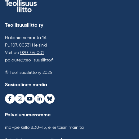
Teollisuusliitto ry
Hakaniemenranta 1A
PL 107, 00531 Helsinki
Vaihde
020 774 001
palaute@teollisuusliitto.fi
© Teollisuusliitto ry 2026
Sosiaalinen media
Facebook
Instagram
Youtube
LinkedIn
Bluesky
Palvelunumeromme
ma–pe kello 8.30–15, ellei toisin mainita