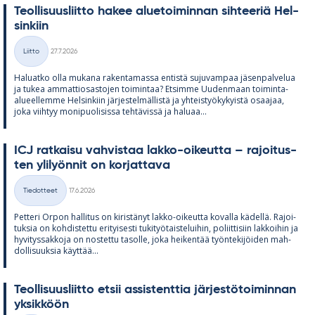
Teol­li­suus­liitto ha­kee alue­toi­min­nan sih­tee­riä Hel­
sin­kiin
Kirjoitettu
Liitto
27.7.2026
Kategoriat
Ha­luatko olla mu­kana ra­ken­ta­massa en­tistä su­ju­vam­paa jä­sen­pal­ve­lua
ja tu­kea am­mat­tio­sas­to­jen toi­min­taa? Et­simme Uu­den­maan toi­minta-
alu­eel­lemme Hel­sin­kiin jär­jes­tel­mäl­listä ja yh­teis­työ­ky­kyistä osaa­jaa,
joka viih­tyy mo­ni­puo­li­sissa teh­tä­vissä ja ha­luaa...
ICJ rat­kaisu vah­vis­taa lakko-oi­keutta – ra­joi­tus­
ten yli­lyön­nit on kor­jat­tava
Kirjoitettu
Tiedotteet
17.6.2026
Kategoriat
Pet­teri Or­pon hal­li­tus on ki­ris­tä­nyt lakko-oi­keutta ko­valla kä­dellä. Ra­joi­
tuk­sia on koh­dis­tettu eri­tyi­sesti tu­ki­työ­tais­te­lui­hin, po­liit­ti­siin lak­koi­hin ja
hy­vi­tys­sak­koja on nos­tettu ta­solle, joka hei­ken­tää työn­te­ki­jöi­den mah­
dol­li­suuk­sia käyt­tää...
Teol­li­suus­liitto et­sii as­sis­tent­tia jär­jes­tö­toi­min­nan
yk­sik­köön