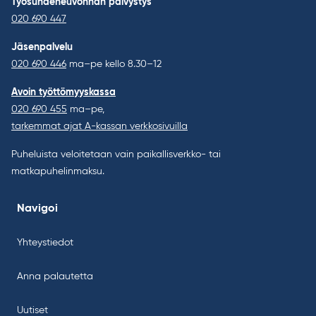
Työsuhdeneuvonnan päivystys
020 690 447
Jäsenpalvelu
020 690 446
ma–pe kello 8.30–12
Avoin työttömyyskassa
020 690 455
ma–pe,
tarkemmat ajat A-kassan verkkosivuilla
Puheluista veloitetaan vain paikallisverkko- tai
matkapuhelinmaksu.
Navigoi
Yhteystiedot
Anna palautetta
Uutiset