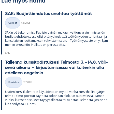
Lue myös nämä
SAK: Bud­jet­tieh­do­tus unoh­taa työt­tö­mät
Kirjoitettu
Uutiset
4.8.2026
Kategoriat
SAK:n pää­e­ko­no­misti Pat­rizio Lainàn mu­kaan val­tion­va­rain­mi­nis­te­riön
bud­jet­tieh­do­tuk­sessa olisi pi­tä­nyt kes­kit­tyä työt­tö­myy­den tor­jun­taan ja
kan­sa­lais­ten luot­ta­muk­sen vah­vis­ta­mi­seen. – Työt­tö­myy­saste on yli kym­
me­nen pro­sen­tin. Hal­li­tus on pe­rus­teetta...
SAK
Tal­lenna kurs­si­to­dis­tuk­sesi Tel­mosta 3.–14.8. vä­li­
senä ai­kana – kir­jau­tu­mi­sessa voi kui­ten­kin olla
edel­leen on­gel­mia
Kirjoitettu
Koulutus
31.7.2026
Kategoriat
Uu­den kurs­si­ka­len­te­rin käyt­töö­no­ton myötä vanha kurs­si­hal­lin­ta­jär­jes­
telmä Telmo pois­tuu käy­töstä ko­ko­naan elo­kuun puo­li­vä­lissä. Tä­män
vuoksi kurs­si­to­dis­tuk­set täy­tyy tal­len­taa tai tu­los­taa Tel­mosta, jos ne ha­
luaa säi­lyt­tää. Huom!...