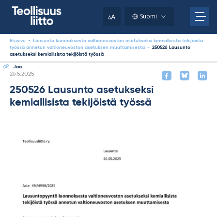
Skip
your
to
A
Suomi
A
content
clipboard.)
Etusivu
-
Lausunto luonnoksesta valtioneuvoston asetukseksi kemiallisista tekijöistä
työssä annetun valtioneuvoston asetuksen muuttamisesta
-
250526 Lausunto
asetukseksi kemiallisista tekijöistä työssä
Jaa
Kirjoitettu
26.5.2025
250526 Lausunto asetukseksi
kemiallisista tekijöistä työssä