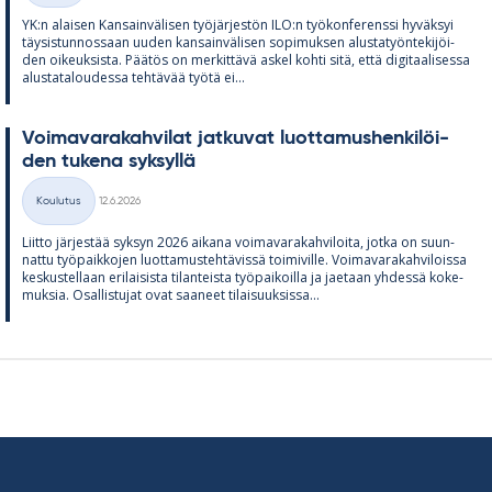
YK:n alai­sen Kan­sain­vä­li­sen työ­jär­jes­tön ILO:n työ­kon­fe­renssi hy­väk­syi
täy­sis­tun­nos­saan uu­den kan­sain­vä­li­sen so­pi­muk­sen alus­ta­työn­te­ki­jöi­
den oi­keuk­sista. Pää­tös on mer­kit­tävä as­kel kohti sitä, että di­gi­taa­li­sessa
alus­ta­ta­lou­dessa teh­tä­vää työtä ei...
Voi­ma­va­ra­kah­vi­lat jat­ku­vat luot­ta­mus­hen­ki­löi­
den tu­kena syk­syllä
Kirjoitettu
Koulutus
12.6.2026
Kategoriat
Liitto jär­jes­tää syk­syn 2026 ai­kana voi­ma­va­ra­kah­vi­loita, jotka on suun­
nattu työ­paik­ko­jen luot­ta­mus­teh­tä­vissä toi­mi­ville. Voi­ma­va­ra­kah­vi­loissa
kes­kus­tel­laan eri­lai­sista ti­lan­teista työ­pai­koilla ja jae­taan yh­dessä ko­ke­
muk­sia. Osal­lis­tu­jat ovat saa­neet ti­lai­suuk­sissa...