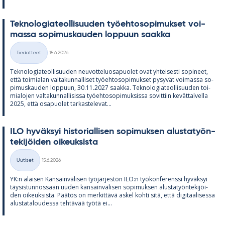
Tek­no­lo­gia­teol­li­suu­den työ­eh­to­so­pi­muk­set voi­
massa so­pi­mus­kau­den lop­puun saakka
Kirjoitettu
Tiedotteet
15.6.2026
Kategoriat
Tek­no­lo­gia­teol­li­suu­den neu­vot­te­luos­a­puo­let ovat yh­tei­sesti so­pi­neet,
että toi­mia­lan val­ta­kun­nal­li­set työ­eh­to­so­pi­muk­set py­sy­vät voi­massa so­
pi­mus­kau­den lop­puun, 30.11.2027 saakka. Tek­no­lo­gia­teol­li­suu­den toi­
mia­lo­jen val­ta­kun­nal­li­sissa työ­eh­to­so­pi­muk­sissa so­vit­tiin ke­vät­tal­vella
2025, että os­a­puo­let tar­kas­te­le­vat...
ILO hy­väk­syi his­to­rial­li­sen so­pi­muk­sen alus­ta­työn­
te­ki­jöi­den oi­keuk­sista
Kirjoitettu
Uutiset
15.6.2026
Kategoriat
YK:n alai­sen Kan­sain­vä­li­sen työ­jär­jes­tön ILO:n työ­kon­fe­renssi hy­väk­syi
täy­sis­tun­nos­saan uu­den kan­sain­vä­li­sen so­pi­muk­sen alus­ta­työn­te­ki­jöi­
den oi­keuk­sista. Pää­tös on mer­kit­tävä as­kel kohti sitä, että di­gi­taa­li­sessa
alus­ta­ta­lou­dessa teh­tä­vää työtä ei...