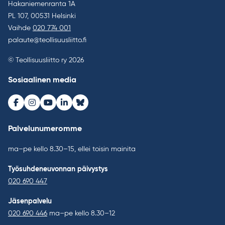
Hakaniemenranta 1A
PL 107, 00531 Helsinki
Vaihde
020 774 001
palaute@teollisuusliitto.fi
© Teollisuusliitto ry 2026
Sosiaalinen media
Facebook
Instagram
Youtube
LinkedIn
Bluesky
Palvelunumeromme
ma–pe kello 8.30–15, ellei toisin mainita
Työsuhdeneuvonnan päivystys
020 690 447
Jäsenpalvelu
020 690 446
ma–pe kello 8.30–12