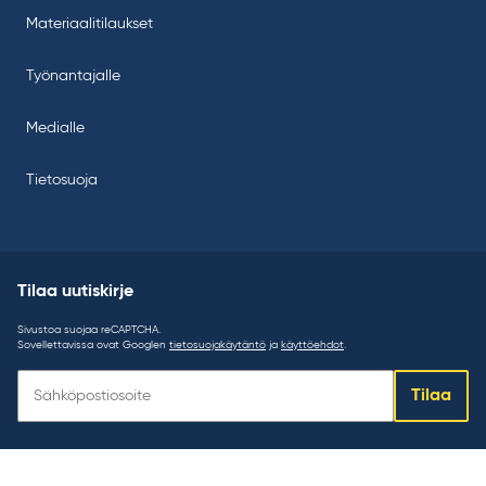
Materiaalitilaukset
Työnantajalle
Medialle
Tietosuoja
Tilaa uutiskirje
Sivustoa suojaa reCAPTCHA.
Sovellettavissa ovat Googlen
tietosuojakäytäntö
ja
käyttöehdot
.
Tilaa
Tilaa
uutiskirje: