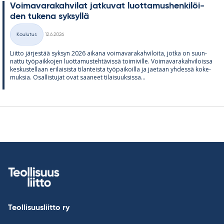
Voi­ma­va­ra­kah­vi­lat jat­ku­vat luot­ta­mus­hen­ki­löi­
den tu­kena syk­syllä
Kirjoitettu
Koulutus
12.6.2026
Kategoriat
Liitto jär­jes­tää syk­syn 2026 ai­kana voi­ma­va­ra­kah­vi­loita, jotka on suun­
nattu työ­paik­ko­jen luot­ta­mus­teh­tä­vissä toi­mi­ville. Voi­ma­va­ra­kah­vi­loissa
kes­kus­tel­laan eri­lai­sista ti­lan­teista työ­pai­koilla ja jae­taan yh­dessä ko­ke­
muk­sia. Osal­lis­tu­jat ovat saa­neet ti­lai­suuk­sissa...
Teollisuusliitto ry