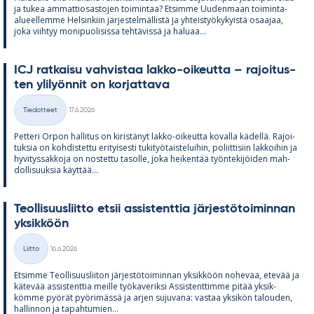
ja tu­kea am­mat­tio­sas­to­jen toi­min­taa? Et­simme Uu­den­maan toi­minta-
alu­eel­lemme Hel­sin­kiin jär­jes­tel­mäl­listä ja yh­teis­työ­ky­kyistä osaa­jaa,
joka viih­tyy mo­ni­puo­li­sissa teh­tä­vissä ja ha­luaa...
ICJ rat­kaisu vah­vis­taa lakko-oi­keutta – ra­joi­tus­
ten yli­lyön­nit on kor­jat­tava
Kirjoitettu
Tiedotteet
17.6.2026
Kategoriat
Pet­teri Or­pon hal­li­tus on ki­ris­tä­nyt lakko-oi­keutta ko­valla kä­dellä. Ra­joi­
tuk­sia on koh­dis­tettu eri­tyi­sesti tu­ki­työ­tais­te­lui­hin, po­liit­ti­siin lak­koi­hin ja
hy­vi­tys­sak­koja on nos­tettu ta­solle, joka hei­ken­tää työn­te­ki­jöi­den mah­
dol­li­suuk­sia käyt­tää...
Teol­li­suus­liitto et­sii as­sis­tent­tia jär­jes­tö­toi­min­nan
yk­sik­köön
Kirjoitettu
Liitto
16.6.2026
Kategoriat
Et­simme Teol­li­suus­lii­ton jär­jes­tö­toi­min­nan yk­sik­köön no­he­vaa, ete­vää ja
kä­te­vää as­sis­tent­tia meille työ­ka­ve­riksi As­sis­tent­timme pi­tää yk­sik­
kömme pyö­rät pyö­ri­mässä ja ar­jen su­ju­vana: vas­taa yk­si­kön ta­lou­den,
hal­lin­non ja ta­pah­tu­mien...