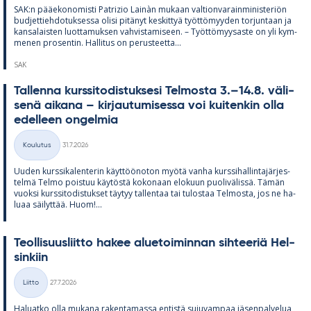
SAK:n pää­e­ko­no­misti Pat­rizio Lainàn mu­kaan val­tion­va­rain­mi­nis­te­riön
bud­jet­tieh­do­tuk­sessa olisi pi­tä­nyt kes­kit­tyä työt­tö­myy­den tor­jun­taan ja
kan­sa­lais­ten luot­ta­muk­sen vah­vis­ta­mi­seen. – Työt­tö­myy­saste on yli kym­
me­nen pro­sen­tin. Hal­li­tus on pe­rus­teetta...
SAK
Tal­lenna kurs­si­to­dis­tuk­sesi Tel­mosta 3.–14.8. vä­li­
senä ai­kana – kir­jau­tu­mi­sessa voi kui­ten­kin olla
edel­leen on­gel­mia
Kirjoitettu
Koulutus
31.7.2026
Kategoriat
Uu­den kurs­si­ka­len­te­rin käyt­töö­no­ton myötä vanha kurs­si­hal­lin­ta­jär­jes­
telmä Telmo pois­tuu käy­töstä ko­ko­naan elo­kuun puo­li­vä­lissä. Tä­män
vuoksi kurs­si­to­dis­tuk­set täy­tyy tal­len­taa tai tu­los­taa Tel­mosta, jos ne ha­
luaa säi­lyt­tää. Huom!...
Teol­li­suus­liitto ha­kee alue­toi­min­nan sih­tee­riä Hel­
sin­kiin
Kirjoitettu
Liitto
27.7.2026
Kategoriat
Ha­luatko olla mu­kana ra­ken­ta­massa en­tistä su­ju­vam­paa jä­sen­pal­ve­lua