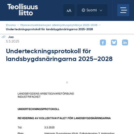
Skip
your
to
A
Suomi
A
content
clipboard.)
Etusivu
-
Maaseutuelinkeinojen allekirjoituspöytäkirja 2025–2028
-
Underteckningsprotokoll för landsbygdsnäringarna 2025–2028
Jaa
Kirjoitettu
5.5.2025
Underteckningsprotokoll för
landsbygdsnäringarna 2025–2028