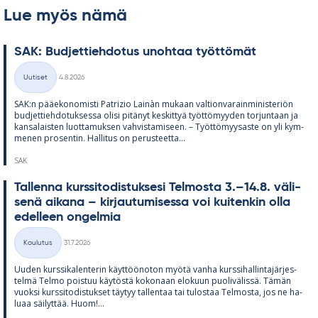
Lue myös nämä
SAK: Bud­jet­tieh­do­tus unoh­taa työt­tö­mät
Kirjoitettu
Uutiset
4.8.2026
Kategoriat
SAK:n pää­e­ko­no­misti Pat­rizio Lainàn mu­kaan val­tion­va­rain­mi­nis­te­riön
bud­jet­tieh­do­tuk­sessa olisi pi­tä­nyt kes­kit­tyä työt­tö­myy­den tor­jun­taan ja
kan­sa­lais­ten luot­ta­muk­sen vah­vis­ta­mi­seen. – Työt­tö­myy­saste on yli kym­
me­nen pro­sen­tin. Hal­li­tus on pe­rus­teetta...
SAK
Tal­lenna kurs­si­to­dis­tuk­sesi Tel­mosta 3.–14.8. vä­li­
senä ai­kana – kir­jau­tu­mi­sessa voi kui­ten­kin olla
edel­leen on­gel­mia
Kirjoitettu
Koulutus
31.7.2026
Kategoriat
Uu­den kurs­si­ka­len­te­rin käyt­töö­no­ton myötä vanha kurs­si­hal­lin­ta­jär­jes­
telmä Telmo pois­tuu käy­töstä ko­ko­naan elo­kuun puo­li­vä­lissä. Tä­män
vuoksi kurs­si­to­dis­tuk­set täy­tyy tal­len­taa tai tu­los­taa Tel­mosta, jos ne ha­
luaa säi­lyt­tää. Huom!...