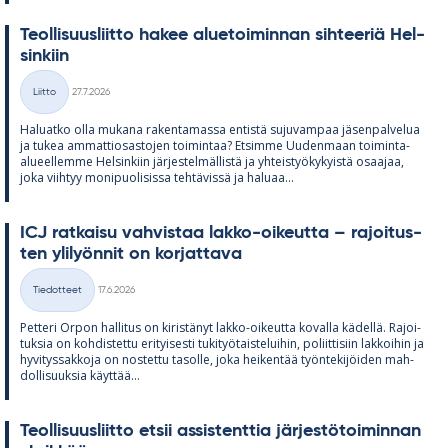
Teol­li­suus­liitto ha­kee alue­toi­min­nan sih­tee­riä Hel­
sin­kiin
Kirjoitettu
Liitto
27.7.2026
Kategoriat
Ha­luatko olla mu­kana ra­ken­ta­massa en­tistä su­ju­vam­paa jä­sen­pal­ve­lua
ja tu­kea am­mat­tio­sas­to­jen toi­min­taa? Et­simme Uu­den­maan toi­minta-
alu­eel­lemme Hel­sin­kiin jär­jes­tel­mäl­listä ja yh­teis­työ­ky­kyistä osaa­jaa,
joka viih­tyy mo­ni­puo­li­sissa teh­tä­vissä ja ha­luaa...
ICJ rat­kaisu vah­vis­taa lakko-oi­keutta – ra­joi­tus­
ten yli­lyön­nit on kor­jat­tava
Kirjoitettu
Tiedotteet
17.6.2026
Kategoriat
Pet­teri Or­pon hal­li­tus on ki­ris­tä­nyt lakko-oi­keutta ko­valla kä­dellä. Ra­joi­
tuk­sia on koh­dis­tettu eri­tyi­sesti tu­ki­työ­tais­te­lui­hin, po­liit­ti­siin lak­koi­hin ja
hy­vi­tys­sak­koja on nos­tettu ta­solle, joka hei­ken­tää työn­te­ki­jöi­den mah­
dol­li­suuk­sia käyt­tää...
Teol­li­suus­liitto et­sii as­sis­tent­tia jär­jes­tö­toi­min­nan