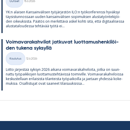
Uutiset
15.6.2026
Kategoriat
YK:n alai­sen Kan­sain­vä­li­sen työ­jär­jes­tön ILO:n työ­kon­fe­renssi hy­väk­syi
täy­sis­tun­nos­saan uu­den kan­sain­vä­li­sen so­pi­muk­sen alus­ta­työn­te­ki­jöi­
den oi­keuk­sista. Pää­tös on mer­kit­tävä as­kel kohti sitä, että di­gi­taa­li­sessa
alus­ta­ta­lou­dessa teh­tä­vää työtä ei...
Voi­ma­va­ra­kah­vi­lat jat­ku­vat luot­ta­mus­hen­ki­löi­
den tu­kena syk­syllä
Kirjoitettu
Koulutus
12.6.2026
Kategoriat
Liitto jär­jes­tää syk­syn 2026 ai­kana voi­ma­va­ra­kah­vi­loita, jotka on suun­
nattu työ­paik­ko­jen luot­ta­mus­teh­tä­vissä toi­mi­ville. Voi­ma­va­ra­kah­vi­loissa
kes­kus­tel­laan eri­lai­sista ti­lan­teista työ­pai­koilla ja jae­taan yh­dessä ko­ke­
muk­sia. Osal­lis­tu­jat ovat saa­neet ti­lai­suuk­sissa...