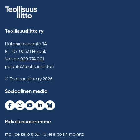
Teollisuusliitto ry
Hakaniemenranta 1A
PL 107, 00531 Helsinki
Vaihde
020 774 001
palaute@teollisuusliitto.fi
© Teollisuusliitto ry 2026
Sosiaalinen media
Facebook
Instagram
Youtube
LinkedIn
Bluesky
Palvelunumeromme
ma–pe kello 8.30–15, ellei toisin mainita