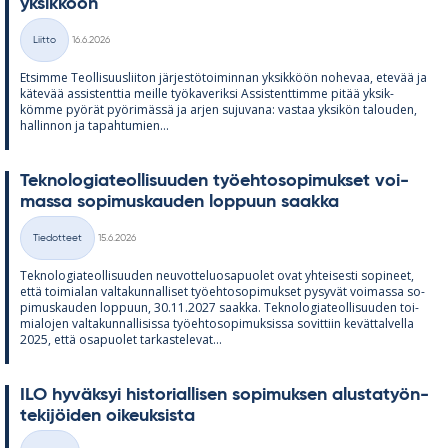
yk­sik­köön
Kirjoitettu
Liitto
16.6.2026
Kategoriat
Et­simme Teol­li­suus­lii­ton jär­jes­tö­toi­min­nan yk­sik­köön no­he­vaa, ete­vää ja
kä­te­vää as­sis­tent­tia meille työ­ka­ve­riksi As­sis­tent­timme pi­tää yk­sik­
kömme pyö­rät pyö­ri­mässä ja ar­jen su­ju­vana: vas­taa yk­si­kön ta­lou­den,
hal­lin­non ja ta­pah­tu­mien...
Tek­no­lo­gia­teol­li­suu­den työ­eh­to­so­pi­muk­set voi­
massa so­pi­mus­kau­den lop­puun saakka
Kirjoitettu
Tiedotteet
15.6.2026
Kategoriat
Tek­no­lo­gia­teol­li­suu­den neu­vot­te­luos­a­puo­let ovat yh­tei­sesti so­pi­neet,
että toi­mia­lan val­ta­kun­nal­li­set työ­eh­to­so­pi­muk­set py­sy­vät voi­massa so­
pi­mus­kau­den lop­puun, 30.11.2027 saakka. Tek­no­lo­gia­teol­li­suu­den toi­
mia­lo­jen val­ta­kun­nal­li­sissa työ­eh­to­so­pi­muk­sissa so­vit­tiin ke­vät­tal­vella
2025, että os­a­puo­let tar­kas­te­le­vat...
ILO hy­väk­syi his­to­rial­li­sen so­pi­muk­sen alus­ta­työn­
te­ki­jöi­den oi­keuk­sista
Kirjoitettu