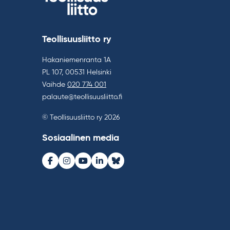
Teollisuusliitto ry
Hakaniemenranta 1A
PL 107, 00531 Helsinki
Vaihde
020 774 001
palaute@teollisuusliitto.fi
© Teollisuusliitto ry 2026
Sosiaalinen media
Facebook
Instagram
Youtube
LinkedIn
Bluesky