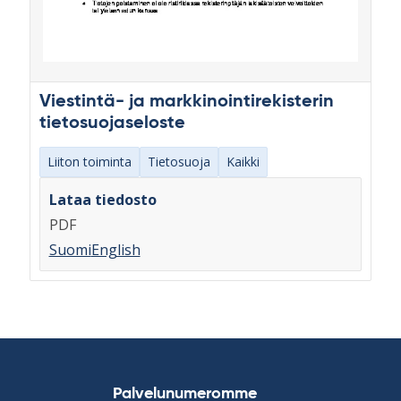
Viestintä- ja markkinointirekisterin
tietosuojaseloste
Liiton toiminta
Tietosuoja
Kaikki
Lataa tiedosto
PDF
Suomi
English
Palvelunumeromme