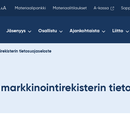
been
A
Materiaalipankki
Materiaalitilaukset
A-kassa
Sopp
A
copied
to
your
Jäsenyys
Osallistu
Ajankohtaista
Liitto
clipboard.)
irekisterin tietosuojaseloste
 markkinointirekisterin tie