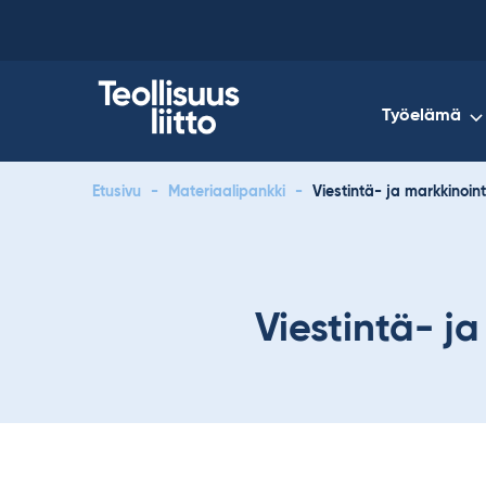
Skip
to
content
Työelämä
Etusivu
-
Materiaalipankki
-
Viestintä- ja markkinoint
Viestintä- ja