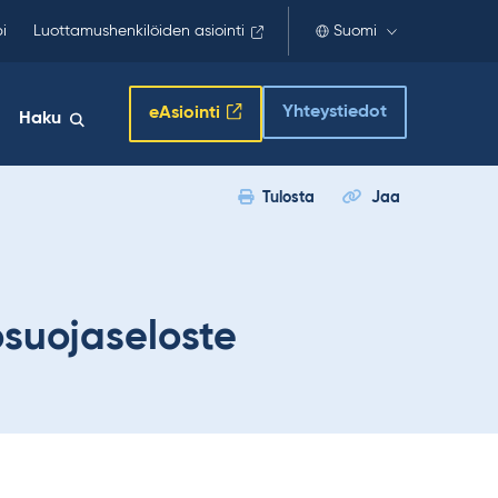
i
Luottamushenkilöiden asiointi
Suomi
Yhteystiedot
eAsiointi
Haku
Tulosta
Jaa
tosuojaseloste