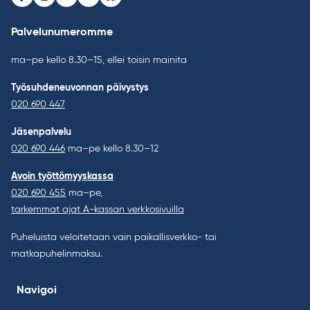
Facebook
Instagram
Youtube
LinkedIn
Bluesky
Palvelunumeromme
ma–pe kello 8.30–15, ellei toisin mainita
Työsuhdeneuvonnan päivystys
020 690 447
Jäsenpalvelu
020 690 446
ma–pe kello 8.30–12
Avoin työttömyyskassa
020 690 455
ma–pe,
tarkemmat ajat A-kassan verkkosivuilla
Puheluista veloitetaan vain paikallisverkko- tai
matkapuhelinmaksu.
Navigoi