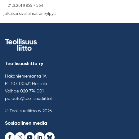
Kirjoitettu
Täysikokoinen
21.3.2019
855 × 564
kuva
Artikkelien
Julkaistu sivulla
Imatran kylpylä
selaus
Teollisuusliitto ry
Hakaniemenranta 1A
PL 107, 00531 Helsinki
Vaihde
020 774 001
palaute@teollisuusliitto.fi
© Teollisuusliitto ry 2026
Sosiaalinen media