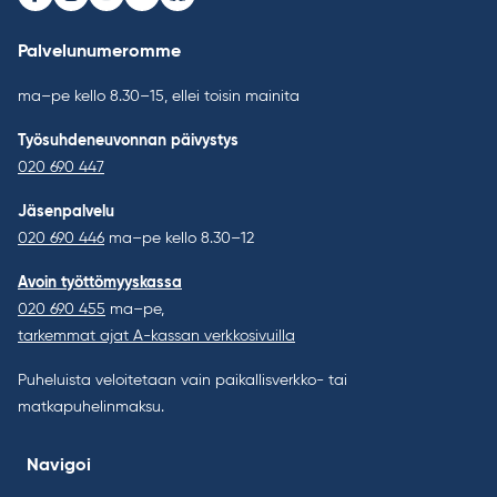
Facebook
Instagram
Youtube
LinkedIn
Bluesky
Palvelunumeromme
ma–pe kello 8.30–15, ellei toisin mainita
Työsuhdeneuvonnan päivystys
020 690 447
Jäsenpalvelu
020 690 446
ma–pe kello 8.30–12
Avoin työttömyyskassa
020 690 455
ma–pe,
tarkemmat ajat A-kassan verkkosivuilla
Puheluista veloitetaan vain paikallisverkko- tai
matkapuhelinmaksu.
Navigoi