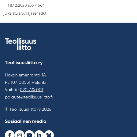
Kirjoitettu
Täysikokoinen
18.12.2020
855 × 564
kuva
Artikkelien
Julkaistu sivulla
Jäsenedut
selaus
Teollisuusliitto ry
Hakaniemenranta 1A
PL 107, 00531 Helsinki
Vaihde
020 774 001
palaute@teollisuusliitto.fi
© Teollisuusliitto ry 2026
Sosiaalinen media