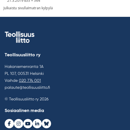
Kirjoitettu
Täysikokoinen
21.3.2019
855 × 564
kuva
Artikkelien
Julkaistu sivulla
Imatran kylpylä
selaus
Teollisuusliitto ry
Hakaniemenranta 1A
PL 107, 00531 Helsinki
Vaihde
020 774 001
palaute@teollisuusliitto.fi
© Teollisuusliitto ry 2026
Sosiaalinen media
Facebook
Instagram
Youtube
LinkedIn
Bluesky