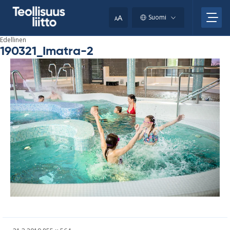
Skip
your
to
A
Suomi
A
content
clipboard.)
Edellinen
190321_Imatra-2