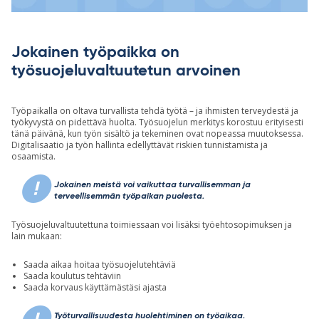
Jokainen työpaikka on
työsuojeluvaltuutetun arvoinen
Työpaikalla on oltava turvallista tehdä työtä – ja ihmisten terveydestä ja
työkyvystä on pidettävä huolta. Työsuojelun merkitys korostuu erityisesti
tänä päivänä, kun työn sisältö ja tekeminen ovat nopeassa muutoksessa.
Digitalisaatio ja työn hallinta edellyttävät riskien tunnistamista ja
osaamista.
Jokainen meistä voi vaikuttaa turvallisemman ja
terveellisemmän työpaikan puolesta.
Työsuojeluvaltuutettuna toimiessaan voi lisäksi työehtosopimuksen ja
lain mukaan:
Saada aikaa hoitaa työsuojelutehtäviä
Saada koulutus tehtäviin
Saada korvaus käyttämästäsi ajasta
Työturvallisuudesta huolehtiminen on työaikaa.