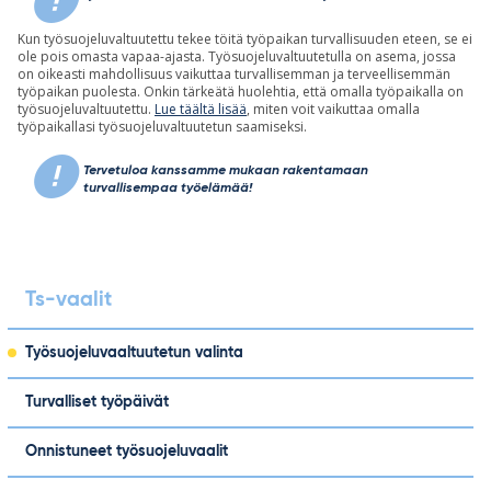
Kun työsuojeluvaltuutettu tekee töitä työpaikan turvallisuuden eteen, se ei
ole pois omasta vapaa-ajasta. Työsuojeluvaltuutetulla on asema, jossa
on oikeasti mahdollisuus vaikuttaa turvallisemman ja terveellisemmän
työpaikan puolesta. Onkin tärkeätä huolehtia, että omalla työpaikalla on
työsuojeluvaltuutettu.
Lue täältä lisää
, miten voit vaikuttaa omalla
työpaikallasi työsuojeluvaltuutetun saamiseksi.
Tervetuloa kanssamme mukaan rakentamaan
turvallisempaa työelämää!
Ts-vaalit
Työsuojeluvaaltuutetun valinta
Turvalliset työpäivät
Onnistuneet työsuojeluvaalit