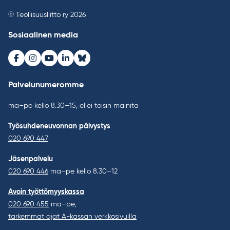
© Teollisuusliitto ry 2026
Sosiaalinen media
Facebook
Instagram
Youtube
LinkedIn
Bluesky
Palvelunumeromme
ma–pe kello 8.30–15, ellei toisin mainita
Työsuhdeneuvonnan päivystys
020 690 447
Jäsenpalvelu
020 690 446
ma–pe kello 8.30–12
Avoin työttömyyskassa
020 690 455
ma–pe,
tarkemmat ajat A-kassan verkkosivuilla