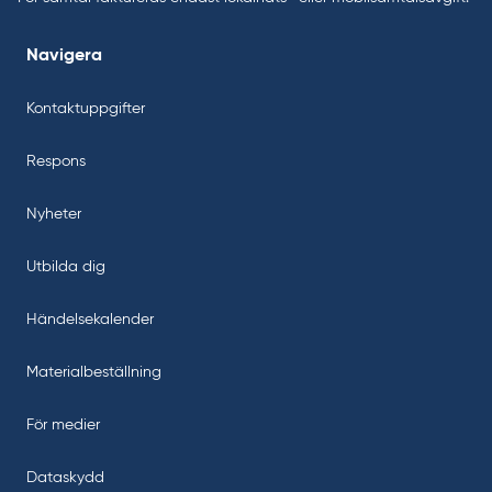
Navigera
Kontaktuppgifter
Respons
Nyheter
Utbilda dig
Händelsekalender
Materialbeställning
För medier
Dataskydd