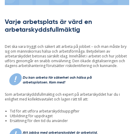
Varje arbetsplats är värd en
arbetarskyddsfullmäktig
Det ska vara tryggt och säkert att arbeta på jobbet – och man måste bry
sig om människornas hälsa och arbetsförmåga. Betydelsen av
arbetarskyddet betonas särskilt idag. Innehållet i arbetet och hur jobbet
utförs genomgår en snabb omvälvning. Den ökade digitaliseringen och
dagens arbetshantering förutsätter riskidentifiering och kunnande.
Du kan arbeta för säkerhet och hälsa på
arbetsplatsen. Kom med!
Som arbetarskyddsfullmäktig och expert på arbetarskyddet har du i
enlighet med kollektivavtalet och lagen rätt till att:
Tid för att utföra arbetarskyddsuppgifter
Utbildning för uppdraget
Ersättning för den tid du använder
Att jobba med arbetarskyddet är arbetstid.