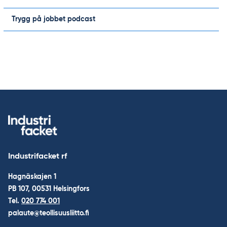
Trygg på jobbet podcast
Industrifacket rf
Hagnäskajen 1
PB 107, 00531 Helsingfors
Tel.
020 774 001
palaute@teollisuusliitto.fi