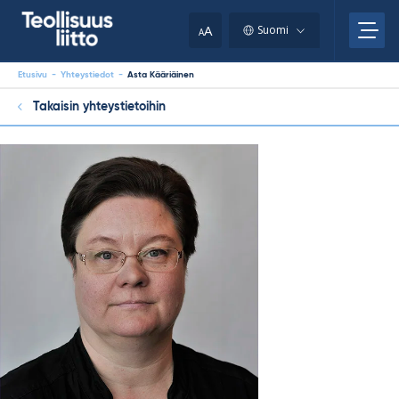
Skip
your
to
A
Suomi
A
content
clipboard.)
Etusivu
-
Yhteystiedot
-
Asta Kääriäinen
Takaisin yhteystietoihin