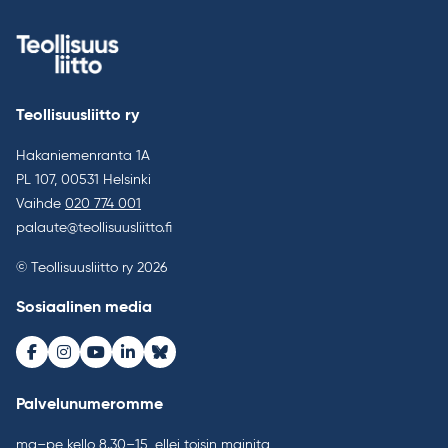
Teollisuusliitto ry
Hakaniemenranta 1A
PL 107, 00531 Helsinki
Vaihde
020 774 001
palaute@teollisuusliitto.fi
© Teollisuusliitto ry 2026
Sosiaalinen media
Facebook
Instagram
Youtube
LinkedIn
Bluesky
Palvelunumeromme
ma–pe kello 8.30–15, ellei toisin mainita