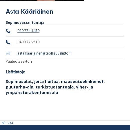
Asta Kääriäinen
Sopimusasiantuntija
020 774 1450
0400 778 510
asta.kaariainen@teollisuusliitto.fi
Puutuotesektori
Lisätietoja
Sopimusalat, joita hoitaa: maaseutuelinkeinot,
puutarha-ala, turkistuotantoala, viher- ja
ympäristörakentamisala
Jaa