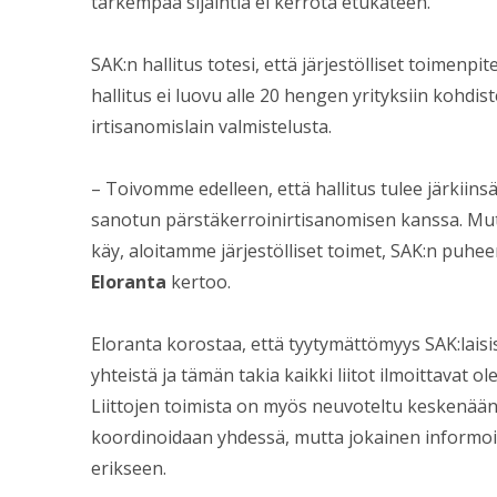
tarkempaa sijaintia ei kerrota etukäteen.
SAK:n hallitus totesi, että järjestölliset toimenpit
hallitus ei luovu alle 20 hengen yrityksiin kohdis
irtisanomislain valmistelusta.
– Toivomme edelleen, että hallitus tulee järkiins
sanotun pärstäkerroinirtisanomisen kanssa. Mutt
käy, aloitamme järjestölliset toimet, SAK:n puhe
Eloranta
kertoo.
Eloranta korostaa, että tyytymättömyys SAK:laisis
yhteistä ja tämän takia kaikki liitot ilmoittavat 
Liittojen toimista on myös neuvoteltu keskenään 
koordinoidaan yhdessä, mutta jokainen informoi
erikseen.