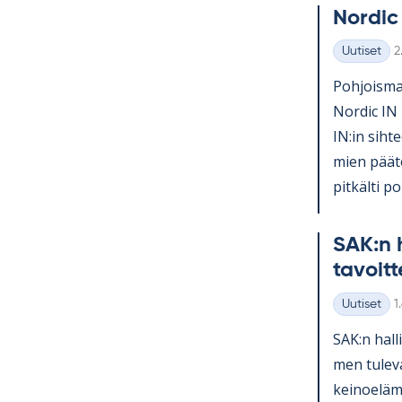
Nor­dic
K
Uutiset
2
Kategoriat
Poh­jois­mai
Nor­dic IN 
IN:in sih­te
mien pää­tö
pit­kälti po­l
SAK:n h
ta­voit­
K
Uutiset
1
Kategoriat
SAK:n hal­l
men tu­le­v
kei­noe­lä­m