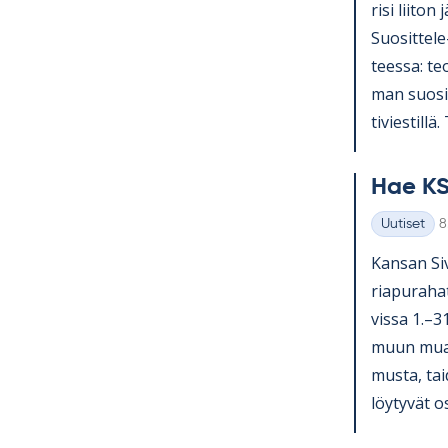
risi lii­ton 
Suo­sit­tel
teessa: teol
man suo­sit­
ti­vies­till
Hae KS
K
Uutiset
8
Kategoriat
Kan­san Si­v
ria­pu­ra­ha
vissa 1.–3
muun muassa
musta, tai­
löy­ty­vät o