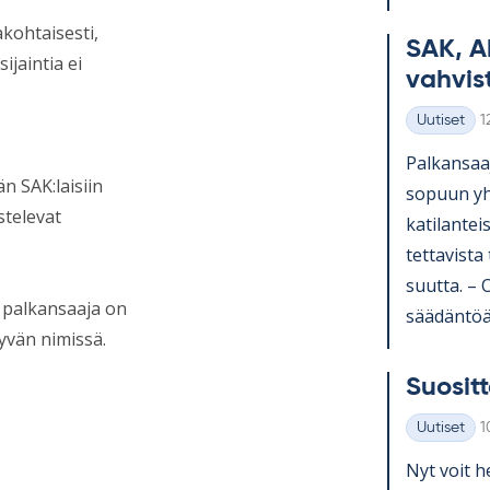
akohtaisesti,
SAK, A
ijaintia ei
vah­vis­
K
Uutiset
1
Kategoriat
Pal­kan­saa­
n SAK:laisiin
so­puun yh­t
stelevat
ka­ti­lan­te
tet­ta­vista
suutta. – Os
tä palkansaaja on
sää­dän­töä 
yvän nimissä.
Suo­sit­t
K
Uutiset
1
Kategoriat
Nyt voit he