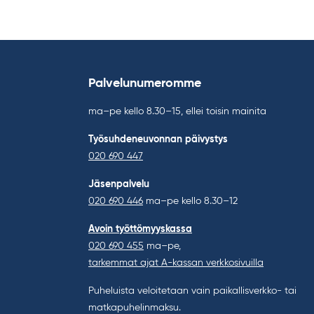
Palvelunumeromme
ma–pe kello 8.30–15, ellei toisin mainita
Työsuhdeneuvonnan päivystys
020 690 447
Jäsenpalvelu
020 690 446
ma–pe kello 8.30–12
Avoin työttömyyskassa
020 690 455
ma–pe,
tarkemmat ajat A-kassan verkkosivuilla
Puheluista veloitetaan vain paikallisverkko- tai
matkapuhelinmaksu.