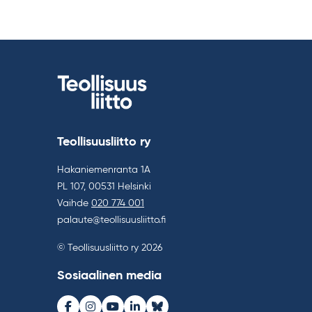
Teollisuusliitto ry
Hakaniemenranta 1A
PL 107, 00531 Helsinki
Vaihde
020 774 001
palaute@teollisuusliitto.fi
© Teollisuusliitto ry 2026
Sosiaalinen media