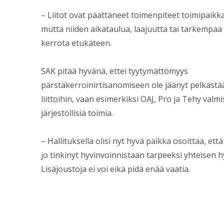
– Liitot ovat päättäneet toimenpiteet toimipaikk
mutta niiden aikataulua, laajuutta tai tarkempaa s
kerrota etukäteen.
SAK pitää hyvänä, ettei tyytymättömyys
pärstäkerroinirtisanomiseen ole jäänyt pelkästää
liittoihin, vaan esimerkiksi OAJ, Pro ja Tehy valmi
järjestöllisiä toimia.
– Hallituksella olisi nyt hyvä paikka osoittaa, et
jo tinkinyt hyvinvoinnistaan tarpeeksi yhteisen h
Lisäjoustoja ei voi eikä pidä enää vaatia.