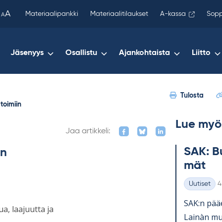
been
A
Materiaalipankki
Materiaalitilaukset
A-kassa
Sopp
A
copied
to
your
Jäsenyys
Osallistu
Ajankohtaista
Liitto
clipboard.)
Tulosta
 toimiin
Lue myö
Jaa artikkeli:
SAK: Bu
in
mät
K
Uutiset
4
Kategoriat
SAK:n pää­e
a, laajuutta ja
Lainàn mu­k