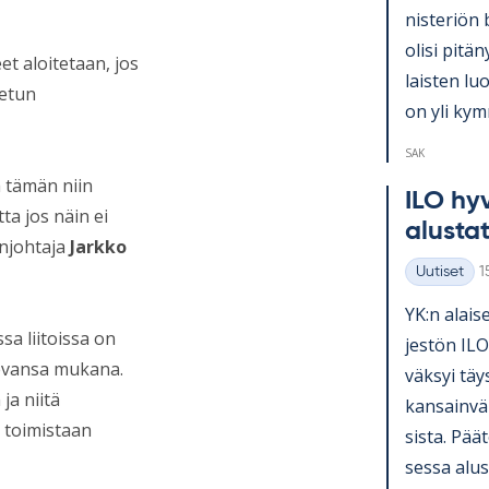
nis­te­riön 
olisi pi­tä­
eet aloitetaan, jos
lais­ten lu
tetun
on yli kym­
SAK
ä tämän niin
ILO hy­v
a jos näin ei
alus­ta­
enjohtaja
Jarkko
K
Uutiset
1
Kategoriat
YK:n alai­se
sa liitoissa on
jes­tön ILO
olevansa mukana.
väk­syi täy
ja niitä
kan­sain­vä­
 toimistaan
sista. Pää­t
sessa alus­t