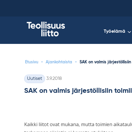
Skip
to
content
Työelämä
Etusivu
-
Ajankohtaista
-
SAK on valmis järjestöllisiin
Kirjoitettu
Uutiset
3.9.2018
Kategoriat
SAK on valmis järjestöllisiin toimi
Kaikki liitot ovat mukana, mutta toimien aikataulu