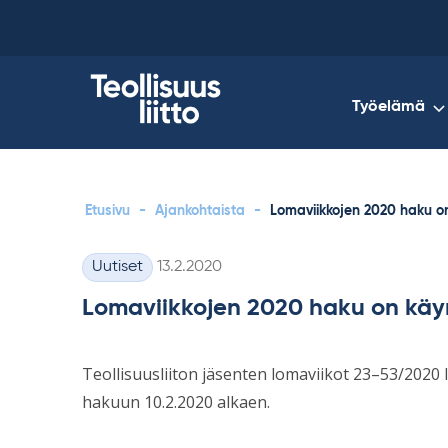
Skip
to
content
Työelämä
Etusivu
-
Ajankohtaista
-
Lomaviikkojen 2020 haku o
Kirjoitettu
Uutiset
13.2.2020
Kategoriat
Lomaviikkojen 2020 haku on käy
Teollisuusliiton jäsenten lomaviikot 23–53/2020 li
hakuun 10.2.2020 alkaen.