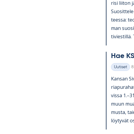
risi lii­ton 
Suo­sit­tel
teessa: teol
man suo­sit­
ti­vies­till
Hae KS
K
Uutiset
8
Kategoriat
Kan­san Si­v
ria­pu­ra­ha
vissa 1.–3
muun muassa
musta, tai­
löy­ty­vät o