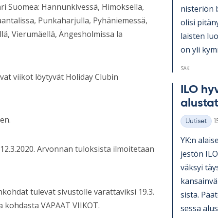
päri Suomea: Hannunkivessä, Himoksella,
nis­te­riön 
Naantalissa, Punkaharjulla, Pyhäniemessä,
olisi pi­tä­
ellä, Vierumäellä, Ängesholmissa la
lais­ten lu
on yli kym­
SAK
at viikot löytyvät Holiday Clubin
ILO hy­v
alus­ta­
en.
K
Uutiset
1
Kategoriat
YK:n alai­se
12.3.2020. Arvonnan tuloksista ilmoitetaan
jes­tön ILO
väk­syi täy
kan­sain­vä­
ohdat tulevat sivustolle varattaviksi 19.3.
sista. Pää­t
lta kohdasta VAPAAT VIIKOT.
sessa alus­t