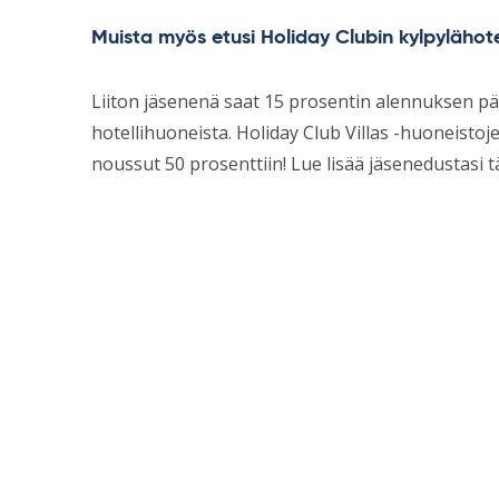
Muista myös etusi Holiday Clubin kylpylähotel
Liiton jäsenenä saat 15 prosentin alennuksen päi
hotellihuoneista. Holiday Club Villas -huoneistoj
noussut 50 prosenttiin! Lue lisää jäsenedustasi tä