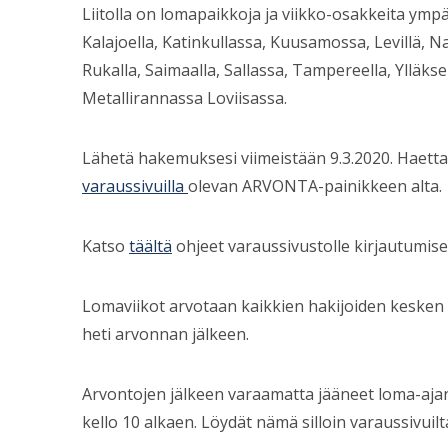
Liitolla on lomapaikkoja ja viikko-osakkeita ym
Kalajoella, Katinkullassa, Kuusamossa, Levillä, 
Rukalla, Saimaalla, Sallassa, Tampereella, Ylläks
Metallirannassa Loviisassa.
Lähetä hakemuksesi viimeistään 9.3.2020. Haettav
varaussivuilla
olevan ARVONTA-painikkeen alta.
Katso
täältä
ohjeet varaussivustolle kirjautumise
Lomaviikot arvotaan kaikkien hakijoiden kesken 
heti arvonnan jälkeen.
Arvontojen jälkeen varaamatta jääneet loma-ajank
kello 10 alkaen. Löydät nämä silloin varaussivui