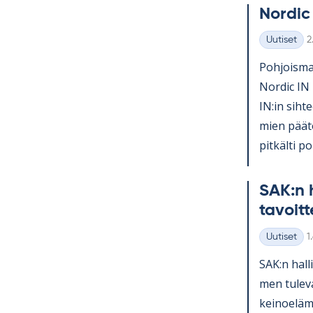
Nor­dic
K
Uutiset
2
Kategoriat
Poh­jois­mai
Nor­dic IN 
IN:in sih­te
mien pää­tö
pit­kälti po­l
SAK:n h
ta­voit­
K
Uutiset
1
Kategoriat
SAK:n hal­l
men tu­le­v
kei­noe­lä­m