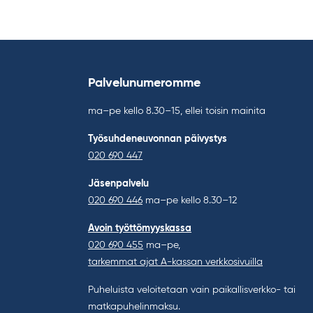
Palvelunumeromme
ma–pe kello 8.30–15, ellei toisin mainita
Työsuhdeneuvonnan päivystys
020 690 447
Jäsenpalvelu
020 690 446
ma–pe kello 8.30–12
Avoin työttömyyskassa
020 690 455
ma–pe,
tarkemmat ajat A-kassan verkkosivuilla
Puheluista veloitetaan vain paikallisverkko- tai
matkapuhelinmaksu.