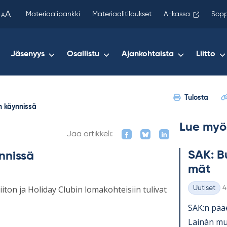
been
A
Materiaalipankki
Materiaalitilaukset
A-kassa
Sopp
A
copied
to
your
Jäsenyys
Osallistu
Ajankohtaista
Liitto
clipboard.)
Tulosta
n käynnissä
Lue myö
Jaa artikkeli:
SAK: Bu
nnissä
mät
K
iton ja Holiday Clubin lomakohteisiin tulivat
Uutiset
4
Kategoriat
SAK:n pää­e
Lainàn mu­k