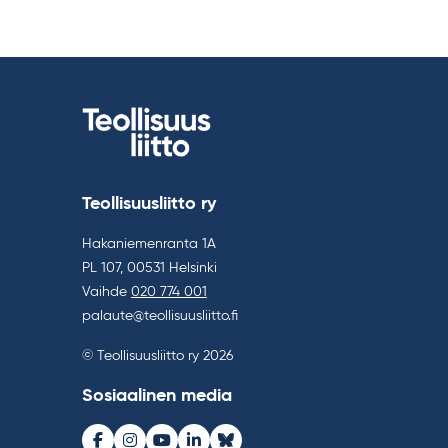
Teollisuusliitto ry
Hakaniemenranta 1A
PL 107, 00531 Helsinki
Vaihde
020 774 001
palaute@teollisuusliitto.fi
© Teollisuusliitto ry 2026
Sosiaalinen media