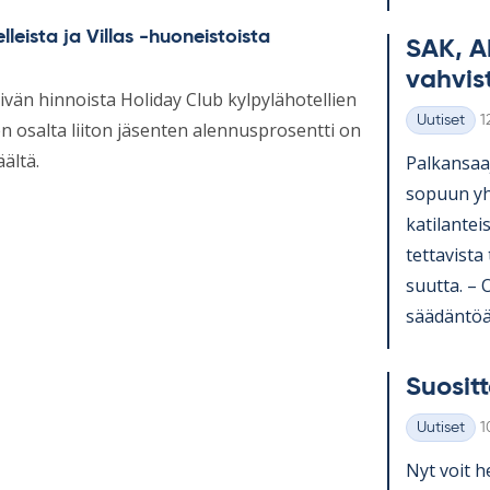
leista ja Villas -huoneistoista
SAK, A
vah­vis­
vän hinnoista Holiday Club kylpylähotellien
K
Uutiset
1
en osalta liiton jäsenten alennusprosentti on
Kategoriat
ältä.
Pal­kan­saa­
so­puun yh­t
ka­ti­lan­te
tet­ta­vista
suutta. – Os
sää­dän­töä 
Suo­sit­t
K
Uutiset
1
Kategoriat
Nyt voit he