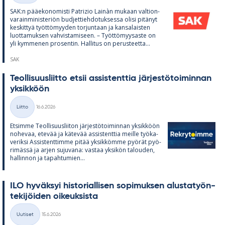
SAK:n pää­e­ko­no­misti Pat­rizio Lainàn mu­kaan val­tion­
va­rain­mi­nis­te­riön bud­jet­tieh­do­tuk­sessa olisi pi­tä­nyt
kes­kit­tyä työt­tö­myy­den tor­jun­taan ja kan­sa­lais­ten
luot­ta­muk­sen vah­vis­ta­mi­seen. – Työt­tö­myy­saste on
yli kym­me­nen pro­sen­tin. Hal­li­tus on pe­rus­teetta...
SAK
Teol­li­suus­liitto et­sii as­sis­tent­tia jär­jes­tö­toi­min­nan
yk­sik­köön
Kirjoitettu
Liitto
16.6.2026
Kategoriat
Et­simme Teol­li­suus­lii­ton jär­jes­tö­toi­min­nan yk­sik­köön
no­he­vaa, ete­vää ja kä­te­vää as­sis­tent­tia meille työ­ka­
ve­riksi As­sis­tent­timme pi­tää yk­sik­kömme pyö­rät pyö­
ri­mässä ja ar­jen su­ju­vana: vas­taa yk­si­kön ta­lou­den,
hal­lin­non ja ta­pah­tu­mien...
ILO hy­väk­syi his­to­rial­li­sen so­pi­muk­sen alus­ta­työn­
te­ki­jöi­den oi­keuk­sista
Kirjoitettu
Uutiset
15.6.2026
Kategoriat