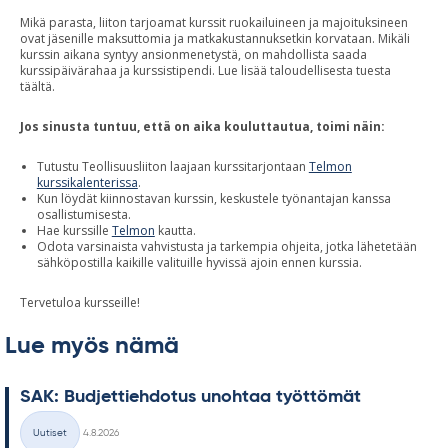
Mikä parasta, liiton tarjoamat kurssit ruokailuineen ja majoituksineen
ovat jäsenille maksuttomia ja matkakustannuksetkin korvataan. Mikäli
kurssin aikana syntyy ansionmenetystä, on mahdollista saada
kurssipäivärahaa ja kurssistipendi. Lue lisää taloudellisesta tuesta
täältä.
Jos sinusta tuntuu, että on aika kouluttautua, toimi näin:
Tutustu Teollisuusliiton laajaan kurssitarjontaan
Telmon
kurssikalenterissa
.
Kun löydät kiinnostavan kurssin, keskustele työnantajan kanssa
osallistumisesta.
Hae kurssille
Telmon
kautta.
Odota varsinaista vahvistusta ja tarkempia ohjeita, jotka lähetetään
sähköpostilla kaikille valituille hyvissä ajoin ennen kurssia.
Tervetuloa kursseille!
Lue myös nämä
SAK: Bud­jet­tieh­do­tus unoh­taa työt­tö­mät
Kirjoitettu
Uutiset
4.8.2026
Kategoriat