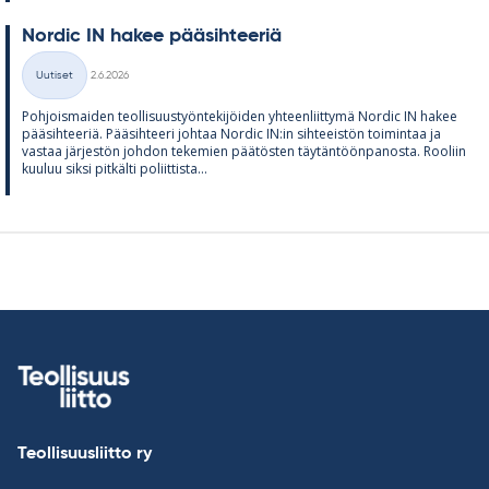
Nor­dic IN ha­kee pää­sih­tee­riä
Kirjoitettu
Uutiset
2.6.2026
Kategoriat
Poh­jois­mai­den teol­li­suus­työn­te­ki­jöi­den yh­teen­liit­tymä Nor­dic IN ha­kee
pää­sih­tee­riä. Pää­sih­teeri joh­taa Nor­dic IN:in sih­tee­is­tön toi­min­taa ja
vas­taa jär­jes­tön joh­don te­ke­mien pää­tös­ten täy­tän­töön­pa­nosta. Roo­liin
kuu­luu siksi pit­kälti po­liit­tista...
Teollisuusliitto ry