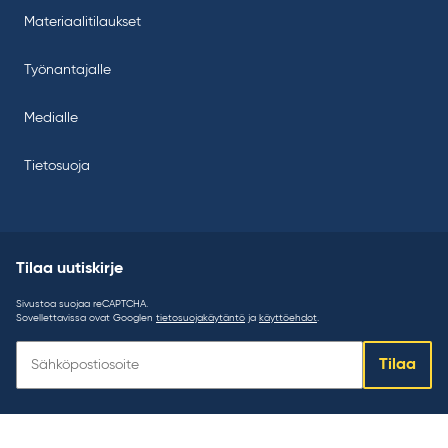
Materiaalitilaukset
Työnantajalle
Medialle
Tietosuoja
Tilaa uutiskirje
Sivustoa suojaa reCAPTCHA.
Sovellettavissa ovat Googlen
tietosuojakäytäntö
ja
käyttöehdot
.
Tilaa
Tilaa
uutiskirje: