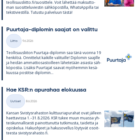
teol­li­suus­liitto.fi/suo­sit­tele. Voit lä­het­tää mak­sut­to­
man suo­sit­te­lu­vies­tin säh­kö­pos­tilla, What­sAp­pilla tai
teks­ti­vies­tillä. Tu­tustu pal­ve­luun tästä!
Puur­taja-diplo­min saa­jat on va­littu
Kirjoitettu
Liitto
9.6.2026
Kategoriat
Teol­li­suus­lii­ton Puur­taja-diplo­min saa tänä vuonna 19
hen­ki­löä. On­nit­te­lut kai­kille va­li­tuille! Diplo­min saa­jille
ja hei­dän am­mat­tio­sas­toil­leen lä­he­te­tään asiasta säh­
kö­pos­tia. Li­säksi Puur­ta­jat saa­vat myö­hem­min ke­sä­
kuussa pos­titse diplo­min...
Hae KSR:n apu­ra­haa elo­kuussa
Kirjoitettu
Uutiset
8.6.2026
Kategoriat
Kan­san Si­vis­tys­ra­has­ton kult­tuu­ria­pu­ra­hat ovat jäl­leen
haet­ta­vissa 1.–31.8.2026. KSR tu­kee muun muassa yh­
teis­kun­nal­li­sesti pai­not­tu­nutta tut­ki­musta, tai­detta ja
opis­ke­lua. Ha­kuoh­jeet ja ha­kuso­vel­lus löy­ty­vät osoit­
teesta si­vis­tys­ra­hasto.fi.