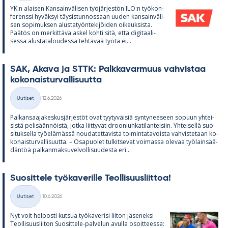
YK:n alai­sen Kan­sain­vä­li­sen työ­jär­jes­tön ILO:n työ­kon­
fe­renssi hy­väk­syi täy­sis­tun­nos­saan uu­den kan­sain­vä­li­
sen so­pi­muk­sen alus­ta­työn­te­ki­jöi­den oi­keuk­sista.
Pää­tös on mer­kit­tävä as­kel kohti sitä, että di­gi­taa­li­
sessa alus­ta­ta­lou­dessa teh­tä­vää työtä ei...
SAK, Akava ja STTK: Palk­ka­var­muus vah­vis­taa
ko­ko­nais­tur­val­li­suutta
Kirjoitettu
Uutiset
12.6.2026
Kategoriat
Pal­kan­saa­ja­kes­kus­jär­jes­töt ovat tyy­ty­väi­siä syn­ty­nee­seen so­puun yh­tei­
sistä pe­li­sään­nöistä, jotka liit­ty­vät droo­niuh­ka­ti­lan­tei­siin. Yh­tei­sellä suo­
si­tuk­sella työ­elä­mässä nou­da­tet­ta­vista toi­min­ta­ta­voista vah­vis­te­taan ko­
ko­nais­tur­val­li­suutta. – Os­a­puo­let tul­kit­se­vat voi­massa ole­vaa työ­lain­sää­
dän­töä pal­kan­mak­su­vel­vol­li­suu­desta eri...
Suo­sit­tele työ­ka­ve­rille Teol­li­suus­liit­toa!
Kirjoitettu
Uutiset
10.6.2026
Kategoriat
Nyt voit hel­posti kut­sua työ­ka­ve­risi lii­ton jä­se­neksi
Teol­li­suus­lii­ton Suo­sit­tele-pal­ve­lun avulla osoit­teessa: