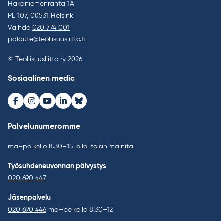
Hakaniemenranta 1A
PL 107, 00531 Helsinki
Vaihde
020 774 001
palaute@teollisuusliitto.fi
© Teollisuusliitto ry 2026
Sosiaalinen media
Facebook
Instagram
Youtube
LinkedIn
Bluesky
Palvelunumeromme
ma–pe kello 8.30–15, ellei toisin mainita
Työsuhdeneuvonnan päivystys
020 690 447
Jäsenpalvelu
020 690 446
ma–pe kello 8.30–12