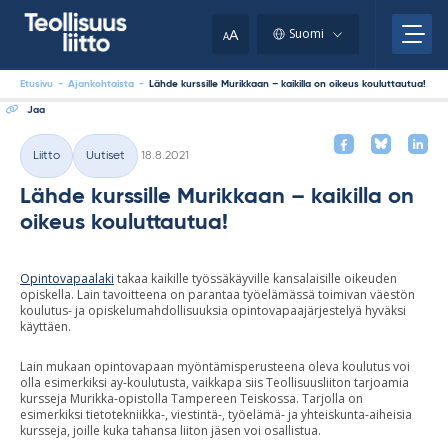
Skip
your
to
A
Suomi
A
content
clipboard.)
Etusivu
-
Ajankohtaista
-
Lähde kurssille Murikkaan – kaikilla on oikeus kouluttautua!
Jaa
Kirjoitettu
Liitto
Uutiset
18.8.2021
Kategoriat
Lähde kurssille Murikkaan – kaikilla on
oikeus kouluttautua!
Opintovapaalaki
takaa kaikille työssäkäyville kansalaisille oikeuden
opiskella. Lain tavoitteena on parantaa työelämässä toimivan väestön
koulutus- ja opiskelumahdollisuuksia opintovapaajärjestelyä hyväksi
käyttäen.
Lain mukaan opintovapaan myöntämisperusteena oleva koulutus voi
olla esimerkiksi ay-koulutusta, vaikkapa siis Teollisuusliiton tarjoamia
kursseja Murikka-opistolla Tampereen Teiskossa. Tarjolla on
esimerkiksi tietotekniikka-, viestintä-, työelämä- ja yhteiskunta-aiheisia
kursseja, joille kuka tahansa liiton jäsen voi osallistua.