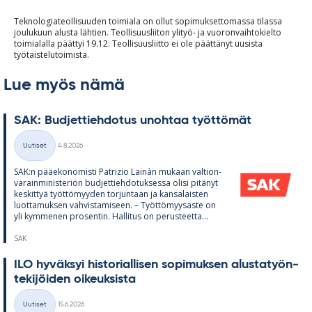
Teknologiateollisuuden toimiala on ollut sopimuksettomassa tilassa
joulukuun alusta lähtien. Teollisuusliiton ylityö- ja vuoronvaihtokielto
toimialalla päättyi 19.12. Teollisuusliitto ei ole päättänyt uusista
työtaistelutoimista.
Lue myös nämä
SAK: Bud­jet­tieh­do­tus unoh­taa työt­tö­mät
Kirjoitettu
Uutiset
4.8.2026
Kategoriat
SAK:n pää­e­ko­no­misti Pat­rizio Lainàn mu­kaan val­tion­
va­rain­mi­nis­te­riön bud­jet­tieh­do­tuk­sessa olisi pi­tä­nyt
kes­kit­tyä työt­tö­myy­den tor­jun­taan ja kan­sa­lais­ten
luot­ta­muk­sen vah­vis­ta­mi­seen. – Työt­tö­myy­saste on
yli kym­me­nen pro­sen­tin. Hal­li­tus on pe­rus­teetta...
SAK
ILO hy­väk­syi his­to­rial­li­sen so­pi­muk­sen alus­ta­työn­
te­ki­jöi­den oi­keuk­sista
Kirjoitettu
Uutiset
15.6.2026
Kategoriat