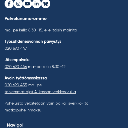
Facebook
Instagram
Youtube
LinkedIn
Bluesky
Palvelunumeromme
ma–pe kello 8.30–15, ellei toisin mainita
Työsuhdeneuvonnan päivystys
020 690 447
Jäsenpalvelu
020 690 446
ma–pe kello 8.30–12
Avoin työttömyyskassa
020 690 455
ma–pe,
tarkemmat ajat A-kassan verkkosivuilla
Puheluista veloitetaan vain paikallisverkko- tai
matkapuhelinmaksu.
Navigoi