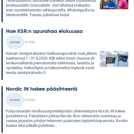
Teol­li­suus­lii­ton Suo­sit­tele-pal­ve­lun avulla osoit­teessa:
teol­li­suus­liitto.fi/suo­sit­tele. Voit lä­het­tää mak­sut­to­
man suo­sit­te­lu­vies­tin säh­kö­pos­tilla, What­sAp­pilla tai
teks­ti­vies­tillä. Tu­tustu pal­ve­luun tästä!
Hae KSR:n apu­ra­haa elo­kuussa
Kirjoitettu
Uutiset
8.6.2026
Kategoriat
Kan­san Si­vis­tys­ra­has­ton kult­tuu­ria­pu­ra­hat ovat jäl­leen
haet­ta­vissa 1.–31.8.2026. KSR tu­kee muun muassa yh­
teis­kun­nal­li­sesti pai­not­tu­nutta tut­ki­musta, tai­detta ja
opis­ke­lua. Ha­kuoh­jeet ja ha­kuso­vel­lus löy­ty­vät osoit­
teesta si­vis­tys­ra­hasto.fi.
Nor­dic IN ha­kee pää­sih­tee­riä
Kirjoitettu
Uutiset
2.6.2026
Kategoriat
Poh­jois­mai­den teol­li­suus­työn­te­ki­jöi­den yh­teen­liit­tymä Nor­dic IN ha­kee
pää­sih­tee­riä. Pää­sih­teeri joh­taa Nor­dic IN:in sih­tee­is­tön toi­min­taa ja
vas­taa jär­jes­tön joh­don te­ke­mien pää­tös­ten täy­tän­töön­pa­nosta. Roo­liin
kuu­luu siksi pit­kälti po­liit­tista...