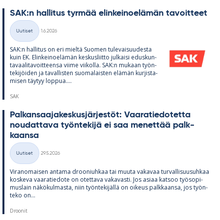
SAK:n hal­li­tus tyr­mää elin­kei­noe­lä­män ta­voit­teet
Kirjoitettu
Uutiset
1.6.2026
Kategoriat
SAK:n hal­li­tus on eri mieltä Suo­men tu­le­vai­suu­desta
kuin EK. Elin­kei­noe­lä­män kes­kus­liitto jul­kaisi edus­kun­
ta­vaa­li­ta­voit­teensa viime vii­kolla. SAK:n mu­kaan työn­
te­ki­jöi­den ja ta­val­lis­ten suo­ma­lais­ten elä­män kur­jis­ta­
mi­sen täy­tyy lop­pua....
SAK
Pal­kan­saa­ja­kes­kus­jär­jes­töt: Vaa­ra­tie­do­tetta
nou­dat­tava työn­te­kijä ei saa me­net­tää palk­
kaansa
Kirjoitettu
Uutiset
29.5.2026
Kategoriat
Vi­ran­omai­sen an­tama droo­niuh­kaa tai muuta va­ka­vaa tur­val­li­suusuh­kaa
kos­keva vaa­ra­tie­dote on otet­tava va­ka­vasti. Jos asiaa kat­soo työ­so­pi­
mus­lain nä­kö­kul­masta, niin työn­te­ki­jällä on oi­keus palk­kaansa, jos työn­
teko on...
Droonit