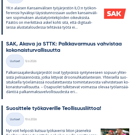
YK:n alai­sen Kan­sain­vä­li­sen työ­jär­jes­tön ILO:n työ­kon­
fe­renssi hy­väk­syi täy­sis­tun­nos­saan uu­den kan­sain­vä­li­
sen so­pi­muk­sen alus­ta­työn­te­ki­jöi­den oi­keuk­sista.
Pää­tös on mer­kit­tävä as­kel kohti sitä, että di­gi­taa­li­
sessa alus­ta­ta­lou­dessa teh­tä­vää työtä ei...
SAK, Akava ja STTK: Palk­ka­var­muus vah­vis­taa
ko­ko­nais­tur­val­li­suutta
Kirjoitettu
Uutiset
12.6.2026
Kategoriat
Pal­kan­saa­ja­kes­kus­jär­jes­töt ovat tyy­ty­väi­siä syn­ty­nee­seen so­puun yh­tei­
sistä pe­li­sään­nöistä, jotka liit­ty­vät droo­niuh­ka­ti­lan­tei­siin. Yh­tei­sellä suo­
si­tuk­sella työ­elä­mässä nou­da­tet­ta­vista toi­min­ta­ta­voista vah­vis­te­taan ko­
ko­nais­tur­val­li­suutta. – Os­a­puo­let tul­kit­se­vat voi­massa ole­vaa työ­lain­sää­
dän­töä pal­kan­mak­su­vel­vol­li­suu­desta eri...
Suo­sit­tele työ­ka­ve­rille Teol­li­suus­liit­toa!
Kirjoitettu
Uutiset
10.6.2026
Kategoriat
Nyt voit hel­posti kut­sua työ­ka­ve­risi lii­ton jä­se­neksi