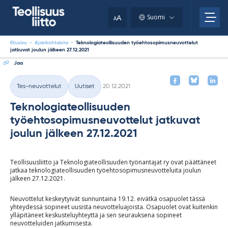
Skip
your
to
A
Suomi
A
content
clipboard.)
Etusivu
-
Ajankohtaista
-
Teknologiateollisuuden työehtosopimusneuvottelut
jatkuvat joulun jälkeen 27.12.2021
Jaa
Kirjoitettu
Tes-neuvottelut
Uutiset
20.12.2021
Kategoriat
Teknologiateollisuuden
työehtosopimusneuvottelut jatkuvat
joulun jälkeen 27.12.2021
Teollisuusliitto ja Teknologiateollisuuden työnantajat ry ovat päättäneet
jatkaa teknologiateollisuuden työehtosopimusneuvotteluita joulun
jälkeen 27.12.2021.
Neuvottelut keskeytyivät sunnuntaina 19.12. eivätkä osapuolet tässä
yhteydessä sopineet uusista neuvotteluajoista. Osapuolet ovat kuitenkin
ylläpitäneet keskusteluyhteyttä ja sen seurauksena sopineet
neuvotteluiden jatkumisesta.