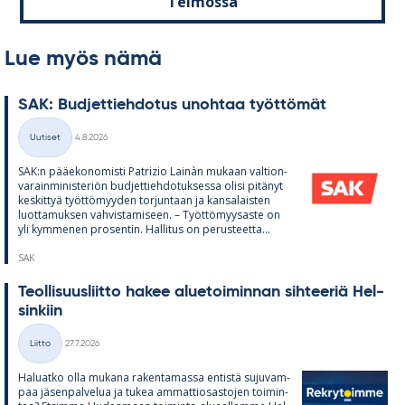
Telmossa
Lue myös nämä
SAK: Bud­jet­tieh­do­tus unoh­taa työt­tö­mät
Kirjoitettu
Uutiset
4.8.2026
Kategoriat
SAK:n pää­e­ko­no­misti Pat­rizio Lainàn mu­kaan val­tion­
va­rain­mi­nis­te­riön bud­jet­tieh­do­tuk­sessa olisi pi­tä­nyt
kes­kit­tyä työt­tö­myy­den tor­jun­taan ja kan­sa­lais­ten
luot­ta­muk­sen vah­vis­ta­mi­seen. – Työt­tö­myy­saste on
yli kym­me­nen pro­sen­tin. Hal­li­tus on pe­rus­teetta...
SAK
Teol­li­suus­liitto ha­kee alue­toi­min­nan sih­tee­riä Hel­
sin­kiin
Kirjoitettu
Liitto
27.7.2026
Kategoriat
Ha­luatko olla mu­kana ra­ken­ta­massa en­tistä su­ju­vam­
paa jä­sen­pal­ve­lua ja tu­kea am­mat­tio­sas­to­jen toi­min­