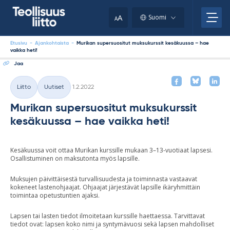
Skip
your
to
A
Suomi
A
content
clipboard.)
Etusivu
-
Ajankohtaista
-
Murikan supersuositut muksukurssit kesäkuussa – hae
vaikka heti!
Jaa
Kirjoitettu
Liitto
Uutiset
1.2.2022
Kategoriat
Murikan supersuositut muksukurssit
kesäkuussa – hae vaikka heti!
Kesäkuussa voit ottaa Murikan kurssille mukaan 3–13-vuotiaat lapsesi.
Osallistuminen on maksutonta myös lapsille.
Muksujen päivittäisestä turvallisuudesta ja toiminnasta vastaavat
kokeneet lastenohjaajat. Ohjaajat järjestävät lapsille ikäryhmittäin
toimintaa opetustuntien ajaksi.
Lapsen tai lasten tiedot ilmoitetaan kurssille haettaessa. Tarvittavat
tiedot ovat: lapsen koko nimi ja syntymävuosi sekä lapsen mahdolliset