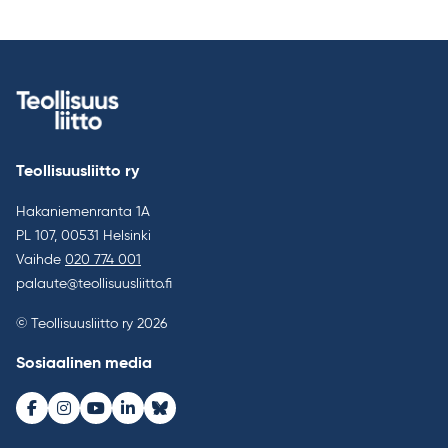
Teollisuusliitto ry
Hakaniemenranta 1A
PL 107, 00531 Helsinki
Vaihde
020 774 001
palaute@teollisuusliitto.fi
© Teollisuusliitto ry 2026
Sosiaalinen media
Facebook
Instagram
Youtube
LinkedIn
Bluesky