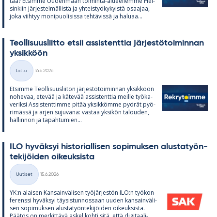
taa? Et­simme Uu­den­maan toi­minta-alu­eel­lemme Hel­
sin­kiin jär­jes­tel­mäl­listä ja yh­teis­työ­ky­kyistä osaa­jaa,
joka viih­tyy mo­ni­puo­li­sissa teh­tä­vissä ja ha­luaa...
Teol­li­suus­liitto et­sii as­sis­tent­tia jär­jes­tö­toi­min­nan
yk­sik­köön
Kirjoitettu
Liitto
16.6.2026
Kategoriat
Et­simme Teol­li­suus­lii­ton jär­jes­tö­toi­min­nan yk­sik­köön
no­he­vaa, ete­vää ja kä­te­vää as­sis­tent­tia meille työ­ka­
ve­riksi As­sis­tent­timme pi­tää yk­sik­kömme pyö­rät pyö­
ri­mässä ja ar­jen su­ju­vana: vas­taa yk­si­kön ta­lou­den,
hal­lin­non ja ta­pah­tu­mien...
ILO hy­väk­syi his­to­rial­li­sen so­pi­muk­sen alus­ta­työn­
te­ki­jöi­den oi­keuk­sista
Kirjoitettu
Uutiset
15.6.2026
Kategoriat
YK:n alai­sen Kan­sain­vä­li­sen työ­jär­jes­tön ILO:n työ­kon­
fe­renssi hy­väk­syi täy­sis­tun­nos­saan uu­den kan­sain­vä­li­
sen so­pi­muk­sen alus­ta­työn­te­ki­jöi­den oi­keuk­sista.
Pää­tös on mer­kit­tävä as­kel kohti sitä, että di­gi­taa­li­