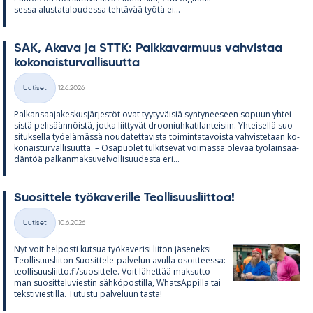
sessa alus­ta­ta­lou­dessa teh­tä­vää työtä ei...
SAK, Akava ja STTK: Palk­ka­var­muus vah­vis­taa
ko­ko­nais­tur­val­li­suutta
Kirjoitettu
Uutiset
12.6.2026
Kategoriat
Pal­kan­saa­ja­kes­kus­jär­jes­töt ovat tyy­ty­väi­siä syn­ty­nee­seen so­puun yh­tei­
sistä pe­li­sään­nöistä, jotka liit­ty­vät droo­niuh­ka­ti­lan­tei­siin. Yh­tei­sellä suo­
si­tuk­sella työ­elä­mässä nou­da­tet­ta­vista toi­min­ta­ta­voista vah­vis­te­taan ko­
ko­nais­tur­val­li­suutta. – Os­a­puo­let tul­kit­se­vat voi­massa ole­vaa työ­lain­sää­
dän­töä pal­kan­mak­su­vel­vol­li­suu­desta eri...
Suo­sit­tele työ­ka­ve­rille Teol­li­suus­liit­toa!
Kirjoitettu
Uutiset
10.6.2026
Kategoriat
Nyt voit hel­posti kut­sua työ­ka­ve­risi lii­ton jä­se­neksi
Teol­li­suus­lii­ton Suo­sit­tele-pal­ve­lun avulla osoit­teessa:
teol­li­suus­liitto.fi/suo­sit­tele. Voit lä­het­tää mak­sut­to­
man suo­sit­te­lu­vies­tin säh­kö­pos­tilla, What­sAp­pilla tai
teks­ti­vies­tillä. Tu­tustu pal­ve­luun tästä!