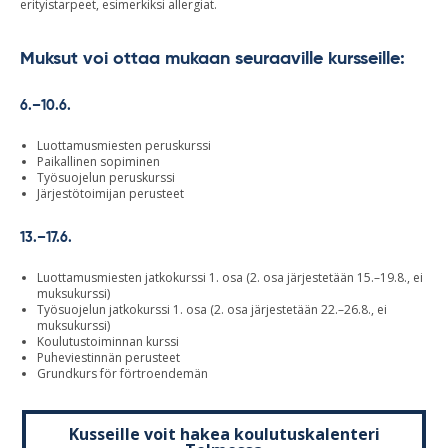
erityistarpeet, esimerkiksi allergiat.
Muksut voi ottaa mukaan seuraaville kursseille:
6.–10.6.
Luottamusmiesten peruskurssi
Paikallinen sopiminen
Työsuojelun peruskurssi
Järjestötoimijan perusteet
13.–17.6.
Luottamusmiesten jatkokurssi 1. osa (2. osa järjestetään 15.–19.8., ei
muksukurssi)
Työsuojelun jatkokurssi 1. osa (2. osa järjestetään 22.–26.8., ei
muksukurssi)
Koulutustoiminnan kurssi
Puheviestinnän perusteet
Grundkurs för förtroendemän
Kusseille voit hakea koulutuskalenteri