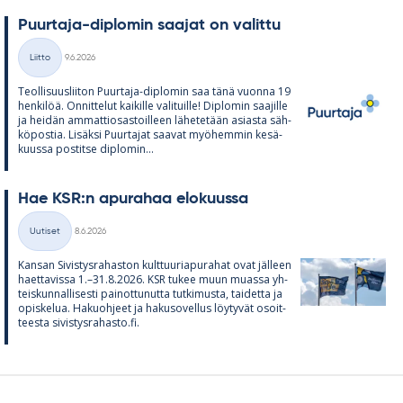
Puur­taja-diplo­min saa­jat on va­littu
Kirjoitettu
Liitto
9.6.2026
Kategoriat
Teol­li­suus­lii­ton Puur­taja-diplo­min saa tänä vuonna 19
hen­ki­löä. On­nit­te­lut kai­kille va­li­tuille! Diplo­min saa­jille
ja hei­dän am­mat­tio­sas­toil­leen lä­he­te­tään asiasta säh­
kö­pos­tia. Li­säksi Puur­ta­jat saa­vat myö­hem­min ke­sä­
kuussa pos­titse diplo­min...
Hae KSR:n apu­ra­haa elo­kuussa
Kirjoitettu
Uutiset
8.6.2026
Kategoriat
Kan­san Si­vis­tys­ra­has­ton kult­tuu­ria­pu­ra­hat ovat jäl­leen
haet­ta­vissa 1.–31.8.2026. KSR tu­kee muun muassa yh­
teis­kun­nal­li­sesti pai­not­tu­nutta tut­ki­musta, tai­detta ja
opis­ke­lua. Ha­kuoh­jeet ja ha­kuso­vel­lus löy­ty­vät osoit­
teesta si­vis­tys­ra­hasto.fi.