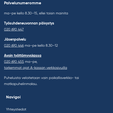
Palvelunumeromme
ma–pe kello 8.30–15, ellei toisin mainita
Työsuhdeneuvonnan päivystys
020 690 447
Jäsenpalvelu
020 690 446
ma–pe kello 8.30–12
Avoin työttömyyskassa
020 690 455
ma–pe,
tarkemmat ajat A-kassan verkkosivuilla
Puheluista veloitetaan vain paikallisverkko- tai
matkapuhelinmaksu.
Navigoi
Yhteystiedot