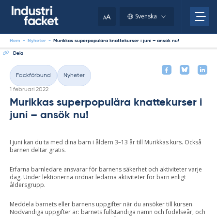
Skip
to
A
Svenska
A
content
Hem
-
Nyheter
-
Murikkas superpopulära knattekurser i juni – ansök nu!
Dela
Fackförbund
Nyheter
Kategorier
Skriven
1 februari 2022
Murikkas superpopulära knattekurser i
juni – ansök nu!
I juni kan du ta med dina barn i åldern 3–13 år till Murikkas kurs. Också
barnen deltar gratis.
Erfarna barnledare ansvarar för barnens säkerhet och aktiviteter varje
dag. Under lektionerna ordnar ledarna aktiviteter för barn enligt
åldersgrupp.
Meddela barnets eller barnens uppgifter när du ansöker till kursen.
Nödvändiga uppgifter är: barnets fullständiga namn och födelseår, och