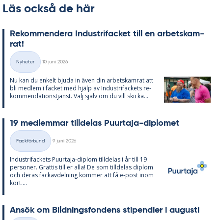
Läs också de här
Re­kom­men­de­ra In­du­stri­fac­ket till en ar­bets­kam­
rat!
Skriven
Nyheter
10 juni 2026
Kategorier
Nu kan du en­kelt bju­da in även din ar­bets­kam­rat att
bli med­lem i fac­ket med hjälp av In­du­stri­fac­kets re­
kom­men­da­tions­tjänst. Välj själv om du vill skic­ka...
19 med­lem­mar till­de­las Pu­ur­ta­ja-di­plo­met
Skriven
Fackförbund
9 juni 2026
Kategorier
In­du­stri­fac­kets Pu­ur­ta­ja-diplom till­de­las i år till 19
per­so­ner. Grat­tis till er alla! De som till­de­las diplom
och de­ras fackav­del­ning kom­mer att få e-post inom
kort....
An­sök om Bild­nings­fon­dens sti­pen­di­er i au­gusti