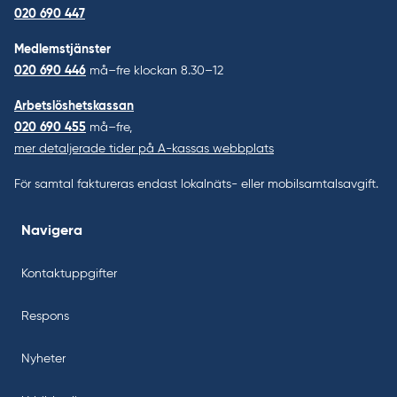
020 690 447
Medlemstjänster
020 690 446
må–fre klockan 8.30–12
Arbetslöshetskassan
020 690 455
må–fre,
mer detaljerade tider på A-kassas webbplats
För samtal faktureras endast lokalnäts- eller mobilsamtalsavgift.
Navigera
Kontaktuppgifter
Respons
Nyheter