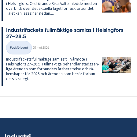
i Helsing­fors. Ord­fö­ran­de Riku Aal­to in­led­de med en
över­blick över det ak­tu­el­la lä­get för fack­för­bun­det.
Ta­let kan lä­sas här ne­dan....
In­du­stri­fac­kets full­mäk­ti­ge sam­las i Helsing­fors
27–28.5
Skriven
Fackförbund
25 maj 2026
Kategorier
In­du­stri­fac­kets full­mäk­ti­ge sam­las till vår­möte i
Helsing­fors 27–28.5. Full­mäk­ti­ge be­hand­lar stad­ge­en­
li­ga ären­den som för­bun­dets års­be­rät­tel­se och rä­
ken­ska­per för 2025 och ären­den som be­rör för­bun­
dets stra­te­gi....