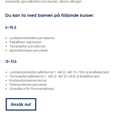
eventuella specialbehov hos barnet, såsom allergier.
Du kan ta med barnen på följande kurser:
6–10.6
Luottamusmiesten peruskurssi
Paikallinen sopiminen
Työsuojelun peruskurssi
Järjestötoimijan perusteet
13–17.6
Luottamusmiesten jatkokurssi 1. del (2. del 15–19.8, ej knattekursen)
Työsuojelun jatkokurssi 1. del (2. del 22–26.8, ej knattekursen)
Koulutustoiminnan kurssi
Puheviestinnän perusteet
Grundkurs för förtroendemän
Ansök nu!