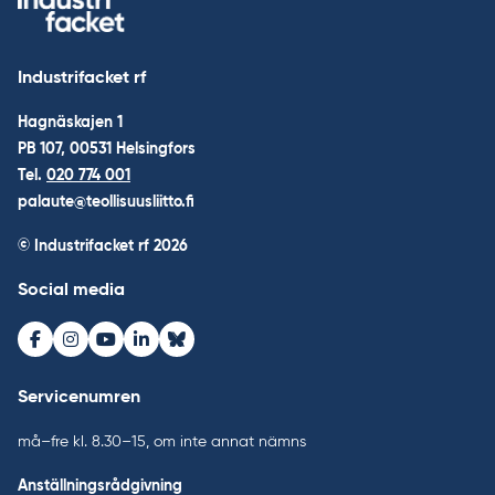
Industrifacket rf
Hagnäskajen 1
PB 107, 00531 Helsingfors
Tel.
020 774 001
palaute@teollisuusliitto.fi
© Industrifacket rf
2026
Social media
Facebook
Instagram
Youtube
LinkedIn
Bluesky
Servicenumren
må–fre kl. 8.30–15, om inte annat nämns
Anställningsrådgivning