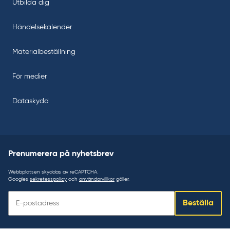
Utbilda dig
Händelsekalender
Materialbeställning
För medier
Dataskydd
Prenumerera på nyhetsbrev
Webbplatsen skyddas av reCAPTCHA.
Googles
sekretesspolicy
och
användarvillkor
gäller.
Prenumerera
Beställa
på
nyhetsbrev: