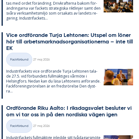
tas med or­det för­änd­ring. Driv­kraf­ter­na bakom för­
änd­ring­ar­na var fac­kets stra­te­gis­ka rikt­lin­jer samt den
svå­ra verk­sam­hets­miljö som or­sa­ka­ts av lan­dets re­
ge­ring. In­du­stri­fac­kets...
Vice ord­fö­ran­de Turja Lehto­nen: Ut­spel om lö­ner
hör till ar­bets­mark­nads­or­ga­ni­sa­tio­ner­na – inte till
EK
Skriven
Fackförbund
27 maj 2026
Kategorier
In­du­stri­fac­kets vice ord­fö­ran­de Turja Lehto­nen ta­la­
de 27.5. vid för­bun­dets full­mäk­ti­ges vår­möte i
Helsing­fors. Ne­dan kan du läsa Lehto­nens an­fö­ran­de.
Fack­för­e­nings­rö­rel­sen är en freds­rö­rel­se Den dyst­
ra...
Ord­fö­ran­de Riku Aal­to: I riks­dags­va­let be­slu­ter vi
om vi tar oss in på den nor­dis­ka vägen igen
Skriven
Fackförbund
27 maj 2026
Kategorier
In­du­stri­fac­kets full­mäk­ti­ge in­led­de sitt två­da­garsmöte