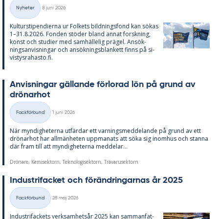
Skriven
Nyheter
8 juni 2026
Kategorier
Kul­tursti­pen­di­er­na ur Fol­kets bild­nings­fond kan sö­kas
1–31.8.2026. Fon­den stö­der bland an­nat forsk­ning,
konst och stu­di­er med sam­häl­le­lig prä­gel. An­sök­
nings­an­vis­ning­ar och an­sök­nings­blan­kett fin­ns på si­
vis­tys­ra­has­to.fi.
An­vis­ning­ar gäl­lan­de för­lo­rad lön på grund av
drö­nar­hot
Skriven
Fackförbund
1 juni 2026
Kategorier
När myn­dig­he­ter­na ut­fär­dar ett var­nings­med­de­lan­de på grund av ett
drö­nar­hot har all­män­he­ten upp­ma­na­ts att söka sig in­om­hus och stan­na
där fram till att myn­dig­he­ter­na med­de­lar...
Drönare, Kemisektorn, Teknologisektorn, Trävarusektorn
In­du­stri­fac­ket och för­änd­ring­ar­nas år 2025
Skriven
Fackförbund
28 maj 2026
Kategorier
In­du­stri­fac­kets verk­sam­hets­år 2025 kan sam­man­fat­