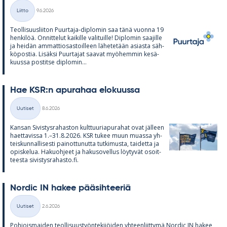
Kirjoitettu
Liitto
9.6.2026
Kategoriat
Teol­li­suus­lii­ton Puur­taja-diplo­min saa tänä vuonna 19
hen­ki­löä. On­nit­te­lut kai­kille va­li­tuille! Diplo­min saa­jille
ja hei­dän am­mat­tio­sas­toil­leen lä­he­te­tään asiasta säh­
kö­pos­tia. Li­säksi Puur­ta­jat saa­vat myö­hem­min ke­sä­
kuussa pos­titse diplo­min...
Hae KSR:n apu­ra­haa elo­kuussa
Kirjoitettu
Uutiset
8.6.2026
Kategoriat
Kan­san Si­vis­tys­ra­has­ton kult­tuu­ria­pu­ra­hat ovat jäl­leen
haet­ta­vissa 1.–31.8.2026. KSR tu­kee muun muassa yh­
teis­kun­nal­li­sesti pai­not­tu­nutta tut­ki­musta, tai­detta ja
opis­ke­lua. Ha­kuoh­jeet ja ha­kuso­vel­lus löy­ty­vät osoit­
teesta si­vis­tys­ra­hasto.fi.
Nor­dic IN ha­kee pää­sih­tee­riä
Kirjoitettu
Uutiset
2.6.2026
Kategoriat
Poh­jois­mai­den teol­li­suus­työn­te­ki­jöi­den yh­teen­liit­tymä Nor­dic IN ha­kee