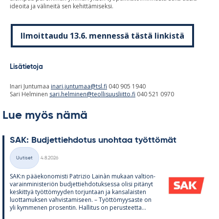
ideoita ja välineitä sen kehittämiseksi.
Ilmoittaudu 13.6. mennessä tästä linkistä
Lisätietoja
Inari Juntumaa
inari.juntumaa@tsl.fi
040 905 1940
Sari Helminen
sari.helminen@teollisuusliitto.fi
040 521 0970
Lue myös nämä
SAK: Bud­jet­tieh­do­tus unoh­taa työt­tö­mät
Kirjoitettu
Uutiset
4.8.2026
Kategoriat
SAK:n pää­e­ko­no­misti Pat­rizio Lainàn mu­kaan val­tion­
va­rain­mi­nis­te­riön bud­jet­tieh­do­tuk­sessa olisi pi­tä­nyt
kes­kit­tyä työt­tö­myy­den tor­jun­taan ja kan­sa­lais­ten
luot­ta­muk­sen vah­vis­ta­mi­seen. – Työt­tö­myy­saste on
yli kym­me­nen pro­sen­tin. Hal­li­tus on pe­rus­teetta...