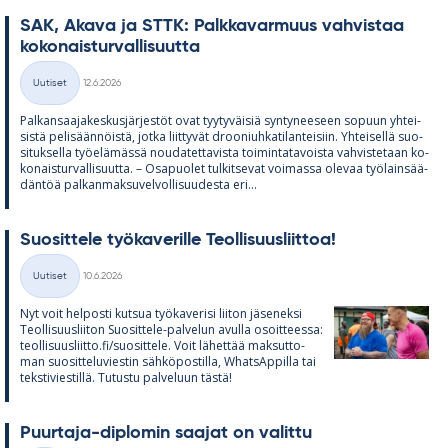
SAK, Akava ja STTK: Palk­ka­var­muus vah­vis­taa
ko­ko­nais­tur­val­li­suutta
Kirjoitettu
Uutiset
12.6.2026
Kategoriat
Pal­kan­saa­ja­kes­kus­jär­jes­töt ovat tyy­ty­väi­siä syn­ty­nee­seen so­puun yh­tei­
sistä pe­li­sään­nöistä, jotka liit­ty­vät droo­niuh­ka­ti­lan­tei­siin. Yh­tei­sellä suo­
si­tuk­sella työ­elä­mässä nou­da­tet­ta­vista toi­min­ta­ta­voista vah­vis­te­taan ko­
ko­nais­tur­val­li­suutta. – Os­a­puo­let tul­kit­se­vat voi­massa ole­vaa työ­lain­sää­
dän­töä pal­kan­mak­su­vel­vol­li­suu­desta eri...
Suo­sit­tele työ­ka­ve­rille Teol­li­suus­liit­toa!
Kirjoitettu
Uutiset
10.6.2026
Kategoriat
Nyt voit hel­posti kut­sua työ­ka­ve­risi lii­ton jä­se­neksi
Teol­li­suus­lii­ton Suo­sit­tele-pal­ve­lun avulla osoit­teessa:
teol­li­suus­liitto.fi/suo­sit­tele. Voit lä­het­tää mak­sut­to­
man suo­sit­te­lu­vies­tin säh­kö­pos­tilla, What­sAp­pilla tai
teks­ti­vies­tillä. Tu­tustu pal­ve­luun tästä!
Puur­taja-diplo­min saa­jat on va­littu