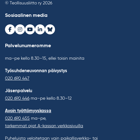
© Teollisuusliitto ry 2026
Sosiaalinen media
Facebook
Instagram
Youtube
LinkedIn
Bluesky
Palvelunumeromme
ma–pe kello 8.30–15, ellei toisin mainita
Työsuhdeneuvonnan päivystys
020 690 447
Jäsenpalvelu
020 690 446
ma–pe kello 8.30–12
Avoin työttömyyskassa
020 690 455
ma–pe,
tarkemmat ajat A-kassan verkkosivuilla
Puheluista veloitetaan vain paikallisverkko- tai