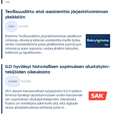
SAK
Teol­li­suus­liitto et­sii as­sis­tent­tia jär­jes­tö­toi­min­nan
yk­sik­köön
Kirjoitettu
Liitto
16.6.2026
Kategoriat
Et­simme Teol­li­suus­lii­ton jär­jes­tö­toi­min­nan yk­sik­köön
no­he­vaa, ete­vää ja kä­te­vää as­sis­tent­tia meille työ­ka­
ve­riksi As­sis­tent­timme pi­tää yk­sik­kömme pyö­rät pyö­
ri­mässä ja ar­jen su­ju­vana: vas­taa yk­si­kön ta­lou­den,
hal­lin­non ja ta­pah­tu­mien...
ILO hy­väk­syi his­to­rial­li­sen so­pi­muk­sen alus­ta­työn­
te­ki­jöi­den oi­keuk­sista
Kirjoitettu
Uutiset
15.6.2026
Kategoriat
YK:n alai­sen Kan­sain­vä­li­sen työ­jär­jes­tön ILO:n työ­kon­
fe­renssi hy­väk­syi täy­sis­tun­nos­saan uu­den kan­sain­vä­li­
sen so­pi­muk­sen alus­ta­työn­te­ki­jöi­den oi­keuk­sista.
Pää­tös on mer­kit­tävä as­kel kohti sitä, että di­gi­taa­li­
sessa alus­ta­ta­lou­dessa teh­tä­vää työtä ei...