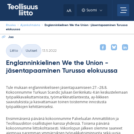
Skip
your
to
A
Suomi
A
content
clipboard.)
Etusivu
-
Ajankohtaista
-
Englanninkielinen We the Union -jäsentapaaminen Turussa
elokuussa
Jaa
Kirjoitettu
Liitto
Uutiset
13.5.2022
Kategoriat
Englanninkielinen We the Union -
jäsentapaaminen Turussa elokuussa
Tule mukaan englanninkieliseen jäsentapaamiseen 27.–28.8.
Kokoonnumme Turkuun Scandic Juliaan Eerikinkatu 4:än keskustelemaan
työpaikkavaikuttamisesta, työmarkkinatilanteesta, ay-liikkeen
saavutuksista ja kasvattamaan toinen toistemme innostusta
työpaikkojen kehittämiseksi.
Ensimmäisenä päivänä kokoonnumme Palvelualan Ammattiliiton ja
Teollisuusliiton osallistujien kanssa yhdessä. Toisena päivänä
kokoonnumme liittokohtaisesti. Viikonlopun jälkeen olemme saaneet
aiempaa paremman ymmärryksen työpaikkatoiminnasta sekä uusia