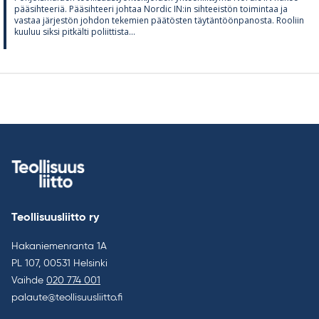
pää­sih­tee­riä. Pää­sih­teeri joh­taa Nor­dic IN:in sih­tee­is­tön toi­min­taa ja
vas­taa jär­jes­tön joh­don te­ke­mien pää­tös­ten täy­tän­töön­pa­nosta. Roo­liin
kuu­luu siksi pit­kälti po­liit­tista...
Teollisuusliitto ry
Hakaniemenranta 1A
PL 107, 00531 Helsinki
Vaihde
020 774 001
palaute@teollisuusliitto.fi