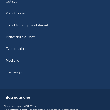
Uutiset
Kouluttaudu
Tapahtumat ja koulutukset
Materiaalitilaukset
Työnantajalle
Medialle
Tietosuoja
Tilaa uutiskirje
Sivustoa suojaa reCAPTCHA.
Sovellettavissa ovat Googlen
tietosuojakäytäntö
ja
käyttöehdot
.