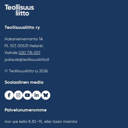
Teollisuusliitto ry
Hakaniemenranta 1A
PL 107, 00531 Helsinki
Vaihde
020 774 001
palaute@teollisuusliitto.fi
© Teollisuusliitto ry 2026
Sosiaalinen media
Facebook
Instagram
Youtube
LinkedIn
Bluesky
Palvelunumeromme
ma–pe kello 8.30–15, ellei toisin mainita