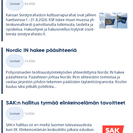
Kirjoitettu
Uutiset
8.6.2026
Kategoriat
Kan­san Si­vis­tys­ra­has­ton kult­tuu­ria­pu­ra­hat ovat jäl­leen
haet­ta­vissa 1.–31.8.2026. KSR tu­kee muun muassa yh­
teis­kun­nal­li­sesti pai­not­tu­nutta tut­ki­musta, tai­detta ja
opis­ke­lua. Ha­kuoh­jeet ja ha­kuso­vel­lus löy­ty­vät osoit­
teesta si­vis­tys­ra­hasto.fi.
Nor­dic IN ha­kee pää­sih­tee­riä
Kirjoitettu
Uutiset
2.6.2026
Kategoriat
Poh­jois­mai­den teol­li­suus­työn­te­ki­jöi­den yh­teen­liit­tymä Nor­dic IN ha­kee
pää­sih­tee­riä. Pää­sih­teeri joh­taa Nor­dic IN:in sih­tee­is­tön toi­min­taa ja
vas­taa jär­jes­tön joh­don te­ke­mien pää­tös­ten täy­tän­töön­pa­nosta. Roo­liin
kuu­luu siksi pit­kälti po­liit­tista...
SAK:n hal­li­tus tyr­mää elin­kei­noe­lä­män ta­voit­teet
Kirjoitettu
Uutiset
1.6.2026
Kategoriat
SAK:n hal­li­tus on eri mieltä Suo­men tu­le­vai­suu­desta
kuin EK. Elin­kei­noe­lä­män kes­kus­liitto jul­kaisi edus­kun­