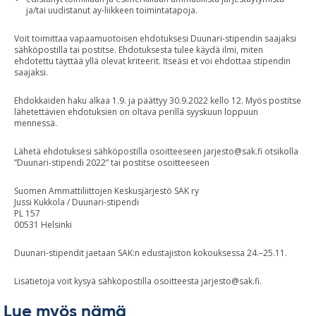
ja/tai uudistanut ay-liikkeen toimintatapoja.
Voit toimittaa vapaamuotoisen ehdotuksesi Duunari-stipendin saajaksi
sähköpostilla tai postitse. Ehdotuksesta tulee käydä ilmi, miten
ehdotettu täyttää yllä olevat kriteerit. Itseäsi et voi ehdottaa stipendin
saajaksi.
Ehdokkaiden haku alkaa 1.9. ja päättyy 30.9.2022 kello 12. Myös postitse
lähetettävien ehdotuksien on oltava perillä syyskuun loppuun
mennessä.
Lähetä ehdotuksesi sähköpostilla osoitteeseen
jarjesto@sak.fi
otsikolla
”Duunari-stipendi 2022” tai postitse osoitteeseen
Suomen Ammattiliittojen Keskusjärjestö SAK ry
Jussi Kukkola / Duunari-stipendi
PL 157
00531 Helsinki
Duunari-stipendit jaetaan SAK:n edustajiston kokouksessa 24.–25.11.
Lisätietoja voit kysyä sähköpostilla osoitteesta
jarjesto@sak.fi
.
Lue myös nämä