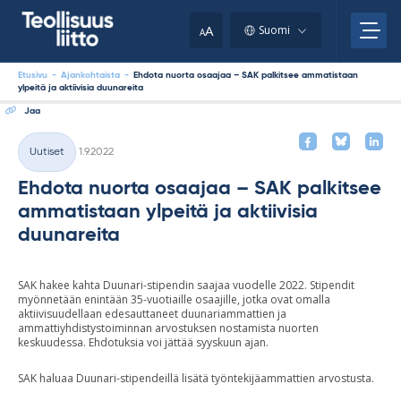
Skip
your
to
A
Suomi
A
content
clipboard.)
Etusivu
-
Ajankohtaista
-
Ehdota nuorta osaajaa – SAK palkitsee ammatistaan
ylpeitä ja aktiivisia duunareita
Jaa
Kirjoitettu
Uutiset
1.9.2022
Kategoriat
Ehdota nuorta osaajaa – SAK palkitsee
ammatistaan ylpeitä ja aktiivisia
duunareita
SAK hakee kahta Duunari-stipendin saajaa vuodelle 2022. Stipendit
myönnetään enintään 35-vuotiaille osaajille, jotka ovat omalla
aktiivisuudellaan edesauttaneet duunariammattien ja
ammattiyhdistystoiminnan arvostuksen nostamista nuorten
keskuudessa. Ehdotuksia voi jättää syyskuun ajan.
SAK haluaa Duunari-stipendeillä lisätä työntekijäammattien arvostusta.