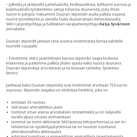
– Julkisilla ja yksityisillä palvelualoilla, teollisuudessa, kulttuurin parissa ja
kuljetusaloilla työskentelee satoja tuhansia duunareita, joita ilman
Suomi ei pärjäisi. Haluamme Duunari-stipendin avulla palkita osaavia
nuoria työntekijöitä ja samalla lisätä duunarialojen kiinnostavuutta,
SAK:n järjestöjohtaja ja hallituksen varapuheenjohtaja
Katja Syvärinen
perustelee.
Duunari-stipendit jaetaan tänä vuonna ensimmäistä kertaa kahdelle
nuorelle osaajalle.
– Päivitimme SAK:n jäsenliittojen kanssa stipendin saajia koskevia
kriteereitä ja päätimme palkita yhden sijasta kaksi nuorta duunaria.
Duunari-stipendejä arvostetaan ja ne koetaan tärkeiksi, Syvärinen
kertoo.
Jaettavat kaksi Duunari-stipendiä ovat molemmat arvoltaan 750 euron
suuruisia. Stipendin saajaksi voi ehdottaa henkilöä, joka on
enintään 35-vuotias
SAK:laisen ammattiliiton jäsen
toiminut oman alansa arvostuksen nostamiseksi ja on näkyvällä
tavalla ylpeä omasta ammatistaan
toiminut tai toimii aktiivisesti SAK:laisessa liittoperheessä ja sen eri
tehtävissä tai opiskelijajärjestöissä tai on muutoin osoittanut
yhteiskunnallista aktiivisuutta
edistänyt toimillaan ja esimerkillään ammatillista järjestäytymistä