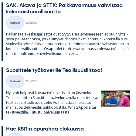
SAK, Akava ja STTK: Palk­ka­var­muus vah­vis­taa
ko­ko­nais­tur­val­li­suutta
Kirjoitettu
Uutiset
12.6.2026
Kategoriat
Pal­kan­saa­ja­kes­kus­jär­jes­töt ovat tyy­ty­väi­siä syn­ty­nee­seen so­puun yh­tei­
sistä pe­li­sään­nöistä, jotka liit­ty­vät droo­niuh­ka­ti­lan­tei­siin. Yh­tei­sellä suo­
si­tuk­sella työ­elä­mässä nou­da­tet­ta­vista toi­min­ta­ta­voista vah­vis­te­taan ko­
ko­nais­tur­val­li­suutta. – Os­a­puo­let tul­kit­se­vat voi­massa ole­vaa työ­lain­sää­
dän­töä pal­kan­mak­su­vel­vol­li­suu­desta eri...
Suo­sit­tele työ­ka­ve­rille Teol­li­suus­liit­toa!
Kirjoitettu
Uutiset
10.6.2026
Kategoriat
Nyt voit hel­posti kut­sua työ­ka­ve­risi lii­ton jä­se­neksi
Teol­li­suus­lii­ton Suo­sit­tele-pal­ve­lun avulla osoit­teessa:
teol­li­suus­liitto.fi/suo­sit­tele. Voit lä­het­tää mak­sut­to­
man suo­sit­te­lu­vies­tin säh­kö­pos­tilla, What­sAp­pilla tai
teks­ti­vies­tillä. Tu­tustu pal­ve­luun tästä!
Hae KSR:n apu­ra­haa elo­kuussa