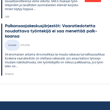
ta­vaa­li­ta­voit­teensa viime vii­kolla. SAK:n mu­kaan työn­
te­ki­jöi­den ja ta­val­lis­ten suo­ma­lais­ten elä­män kur­jis­ta­
mi­sen täy­tyy lop­pua....
SAK
Pal­kan­saa­ja­kes­kus­jär­jes­töt: Vaa­ra­tie­do­tetta
nou­dat­tava työn­te­kijä ei saa me­net­tää palk­
kaansa
Kirjoitettu
Uutiset
29.5.2026
Kategoriat
Vi­ran­omai­sen an­tama droo­niuh­kaa tai muuta va­ka­vaa tur­val­li­suusuh­kaa
kos­keva vaa­ra­tie­dote on otet­tava va­ka­vasti. Jos asiaa kat­soo työ­so­pi­
mus­lain nä­kö­kul­masta, niin työn­te­ki­jällä on oi­keus palk­kaansa, jos työn­
teko on...
Droonit