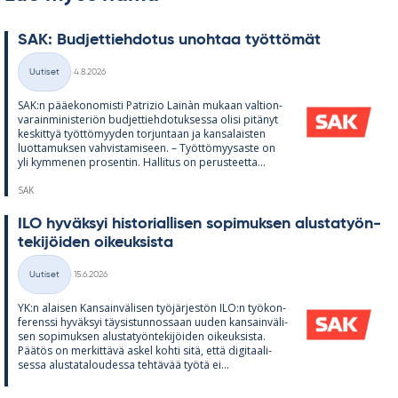
SAK: Bud­jet­tieh­do­tus unoh­taa työt­tö­mät
Kirjoitettu
Uutiset
4.8.2026
Kategoriat
SAK:n pää­e­ko­no­misti Pat­rizio Lainàn mu­kaan val­tion­
va­rain­mi­nis­te­riön bud­jet­tieh­do­tuk­sessa olisi pi­tä­nyt
kes­kit­tyä työt­tö­myy­den tor­jun­taan ja kan­sa­lais­ten
luot­ta­muk­sen vah­vis­ta­mi­seen. – Työt­tö­myy­saste on
yli kym­me­nen pro­sen­tin. Hal­li­tus on pe­rus­teetta...
SAK
ILO hy­väk­syi his­to­rial­li­sen so­pi­muk­sen alus­ta­työn­
te­ki­jöi­den oi­keuk­sista
Kirjoitettu
Uutiset
15.6.2026
Kategoriat
YK:n alai­sen Kan­sain­vä­li­sen työ­jär­jes­tön ILO:n työ­kon­
fe­renssi hy­väk­syi täy­sis­tun­nos­saan uu­den kan­sain­vä­li­
sen so­pi­muk­sen alus­ta­työn­te­ki­jöi­den oi­keuk­sista.
Pää­tös on mer­kit­tävä as­kel kohti sitä, että di­gi­taa­li­
sessa alus­ta­ta­lou­dessa teh­tä­vää työtä ei...