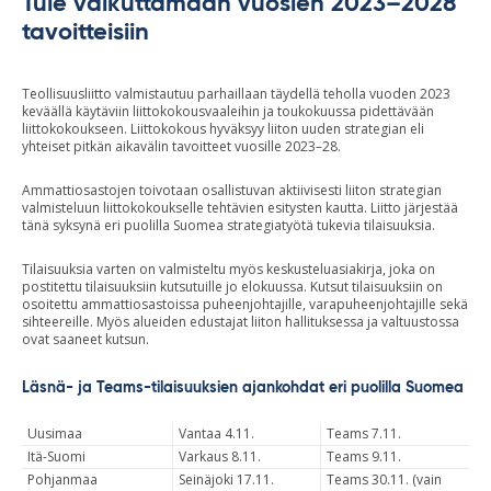
Tule vaikuttamaan vuosien 2023–2028
tavoitteisiin
Teollisuusliitto valmistautuu parhaillaan täydellä teholla vuoden 2023
keväällä käytäviin liittokokousvaaleihin ja toukokuussa pidettävään
liittokokoukseen. Liittokokous hyväksyy liiton uuden strategian eli
yhteiset pitkän aikavälin tavoitteet vuosille 2023–28.
Ammattiosastojen toivotaan osallistuvan aktiivisesti liiton strategian
valmisteluun liittokokoukselle tehtävien esitysten kautta. Liitto järjestää
tänä syksynä eri puolilla Suomea strategiatyötä tukevia tilaisuuksia.
Tilaisuuksia varten on valmisteltu myös keskusteluasiakirja, joka on
postitettu tilaisuuksiin kutsutuille jo elokuussa. Kutsut tilaisuuksiin on
osoitettu ammattiosastoissa puheenjohtajille, varapuheenjohtajille sekä
sihteereille. Myös alueiden edustajat liiton hallituksessa ja valtuustossa
ovat saaneet kutsun.
Läsnä- ja Teams-tilaisuuksien ajankohdat eri puolilla Suomea
Uusimaa
Vantaa 4.11.
Teams 7.11.
Itä-Suomi
Varkaus 8.11.
Teams 9.11.
Pohjanmaa
Seinäjoki 17.11.
Teams 30.11. (vain