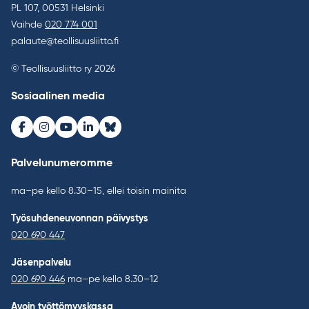
PL 107, 00531 Helsinki
Vaihde
020 774 001
palaute@teollisuusliitto.fi
© Teollisuusliitto ry 2026
Sosiaalinen media
Facebook
Instagram
Youtube
LinkedIn
Bluesky
Palvelunumeromme
ma–pe kello 8.30–15, ellei toisin mainita
Työsuhdeneuvonnan päivystys
020 690 447
Jäsenpalvelu
020 690 446
ma–pe kello 8.30–12
Avoin työttömyyskassa