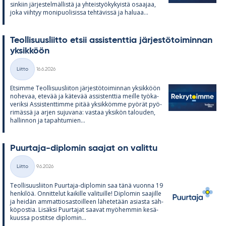
sin­kiin jär­jes­tel­mäl­listä ja yh­teis­työ­ky­kyistä osaa­jaa,
joka viih­tyy mo­ni­puo­li­sissa teh­tä­vissä ja ha­luaa...
Teol­li­suus­liitto et­sii as­sis­tent­tia jär­jes­tö­toi­min­nan
yk­sik­köön
Kirjoitettu
Liitto
16.6.2026
Kategoriat
Et­simme Teol­li­suus­lii­ton jär­jes­tö­toi­min­nan yk­sik­köön
no­he­vaa, ete­vää ja kä­te­vää as­sis­tent­tia meille työ­ka­
ve­riksi As­sis­tent­timme pi­tää yk­sik­kömme pyö­rät pyö­
ri­mässä ja ar­jen su­ju­vana: vas­taa yk­si­kön ta­lou­den,
hal­lin­non ja ta­pah­tu­mien...
Puur­taja-diplo­min saa­jat on va­littu
Kirjoitettu
Liitto
9.6.2026
Kategoriat
Teol­li­suus­lii­ton Puur­taja-diplo­min saa tänä vuonna 19
hen­ki­löä. On­nit­te­lut kai­kille va­li­tuille! Diplo­min saa­jille
ja hei­dän am­mat­tio­sas­toil­leen lä­he­te­tään asiasta säh­
kö­pos­tia. Li­säksi Puur­ta­jat saa­vat myö­hem­min ke­sä­
kuussa pos­titse diplo­min...