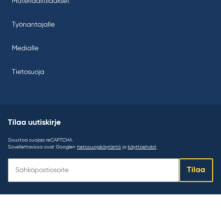
Materiaalitilaukset
Työnantajalle
Medialle
Tietosuoja
Tilaa uutiskirje
Sivustoa suojaa reCAPTCHA.
Sovellettavissa ovat Googlen
tietosuojakäytäntö
ja
käyttöehdot
.
Tilaa
Tilaa
uutiskirje: