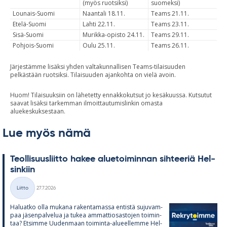
(myös ruotsiksi)
suomeksi)
Lounais-Suomi
Naantali 18.11.
Teams 21.11.
Etelä-Suomi
Lahti 22.11.
Teams 23.11.
Sisä-Suomi
Murikka-opisto 24.11.
Teams 29.11.
Pohjois-Suomi
Oulu 25.11.
Teams 26.11.
Järjestämme lisäksi yhden valtakunnallisen Teams-tilaisuuden
pelkästään ruotsiksi. Tilaisuuden ajankohta on vielä avoin.
Huom! Tilaisuuksiin on lähetetty ennakkokutsut jo kesäkuussa. Kutsutut
saavat lisäksi tarkemman ilmoittautumislinkin omasta
aluekeskuksestaan.
Lue myös nämä
Teol­li­suus­liitto ha­kee alue­toi­min­nan sih­tee­riä Hel­
sin­kiin
Kirjoitettu
Liitto
27.7.2026
Kategoriat
Ha­luatko olla mu­kana ra­ken­ta­massa en­tistä su­ju­vam­
paa jä­sen­pal­ve­lua ja tu­kea am­mat­tio­sas­to­jen toi­min­
taa? Et­simme Uu­den­maan toi­minta-alu­eel­lemme Hel­