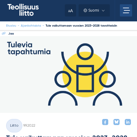
Skip
your
to
A
Suomi
A
content
clipboard.)
Etusivu
-
Ajankohtaista
-
Tule vaikuttamaan vuosien 2023–2028 tavoitteisiin
Jaa
Kirjoitettu
Liitto
9.9.2022
Kategoriat