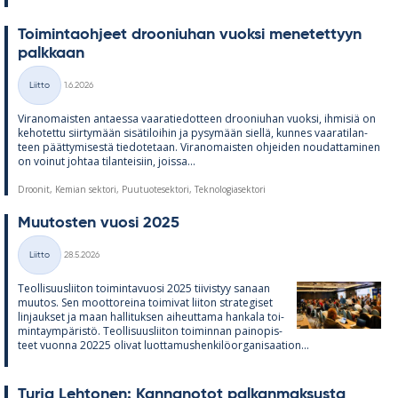
Toi­min­taoh­jeet droo­niu­han vuoksi me­ne­tet­tyyn
palk­kaan
Kirjoitettu
Liitto
1.6.2026
Kategoriat
Vi­ran­omais­ten an­taessa vaa­ra­tie­dot­teen droo­niu­han vuoksi, ih­mi­siä on
ke­ho­tettu siir­ty­mään si­sä­ti­loi­hin ja py­sy­mään siellä, kun­nes vaa­ra­ti­lan­
teen päät­ty­mi­sestä tie­do­te­taan. Vi­ran­omais­ten oh­jei­den nou­dat­ta­mi­nen
on voi­nut joh­taa ti­lan­tei­siin, joissa...
Droonit, Kemian sektori, Puutuotesektori, Teknologiasektori
Muu­tos­ten vuosi 2025
Kirjoitettu
Liitto
28.5.2026
Kategoriat
Teol­li­suus­lii­ton toi­min­ta­vuosi 2025 tii­vis­tyy sa­naan
muu­tos. Sen moot­to­reina toi­mi­vat lii­ton stra­te­gi­set
lin­jauk­set ja maan hal­li­tuk­sen ai­heut­tama han­kala toi­
min­taym­pä­ristö. Teol­li­suus­lii­ton toi­min­nan pain­opis­
teet vuonna 20225 oli­vat luot­ta­mus­hen­ki­lö­or­ga­ni­saa­tion...
Turja Leh­to­nen: Kan­na­no­tot pal­kan­mak­susta