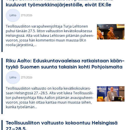
kuu­lu­vat työ­mark­ki­na­jär­jes­töille, ei­vät EK:lle
Kirjoitettu
Liitto
27.5.2026
Kategoriat
Teol­li­suus­lii­ton va­ra­pu­heen­joh­taja Turja Leh­to­nen
pu­hui tä­nään 27.5. lii­ton val­tuus­ton ke­vä­to­kouk­sessa
Hel­sin­gissä. Alta voit lu­kea Leh­to­sen pi­tä­män pu­heen­
vuo­ron, jossa hän kom­men­toi muun maussa EK:n
roo­lia jär­jes­tönä,...
Riku Aalto: Edus­kun­ta­vaa­leissa rat­kais­taan kään­
tyykö Suo­men suunta ta­kai­sin kohti Poh­jois­maita
Kirjoitettu
Liitto
27.5.2026
Kategoriat
Teol­li­suus­lii­ton val­tuusto on koolla ke­vät­ko­kouk­ses­
saan Hel­sin­gissä 27.–28.5. Alta voit lu­kea Teol­li­suus­lii­
ton pu­heen­joh­taja Riku Aal­lon pi­tä­män avaus­pu­heen­
vuo­ron, jossa hän ot­taa kan­taa muun muassa sii­hen,
kuinka työ­elä­män...
Teol­li­suus­lii­ton val­tuusto ko­koon­tuu Hel­sin­gissä
27.–28.5.