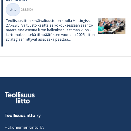
Kirjoitettu
Liitto
25.5.2026
Kategoriat
Teol­li­suus­lii­ton ke­vät­val­tuusto on koolla Hel­sin­gissä
27.–28.5. Val­tuusto kä­sit­te­lee ko­kouk­ses­saan sään­tö­
mää­räi­sinä asioina lii­ton hal­li­tuk­sen laa­ti­man vuo­si­
ker­to­muk­sen sekä ti­lin­pää­tök­sen vuo­delta 2025, lii­ton
stra­te­gi­aan liit­ty­vät asiat sekä päät­tää...
Teollisuusliitto ry
Hakaniemenranta 1A