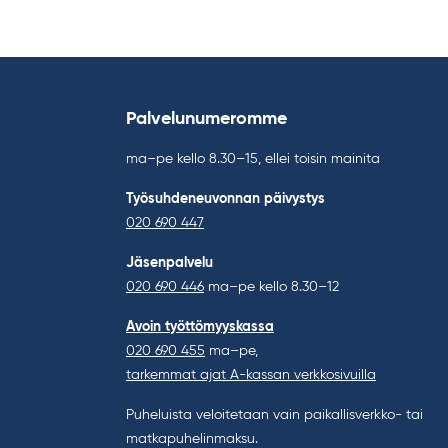
Palvelunumeromme
ma–pe kello 8.30–15, ellei toisin mainita
Työsuhdeneuvonnan päivystys
020 690 447
Jäsenpalvelu
020 690 446
ma–pe kello 8.30–12
Avoin työttömyyskassa
020 690 455
ma–pe,
tarkemmat ajat A-kassan verkkosivuilla
Puheluista veloitetaan vain paikallisverkko- tai
matkapuhelinmaksu.