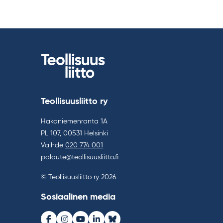
Teollisuusliitto ry
Hakaniemenranta 1A
PL 107, 00531 Helsinki
Vaihde
020 774 001
palaute@teollisuusliitto.fi
© Teollisuusliitto ry 2026
Sosiaalinen media