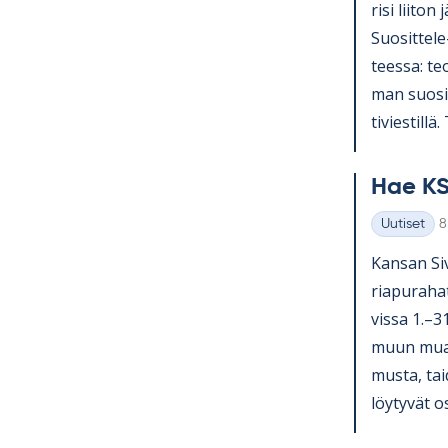
risi lii­ton 
Suo­sit­tel
teessa: teol
man suo­sit­
ti­vies­till
Hae KS
K
Uutiset
8
Kategoriat
Kan­san Si­v
ria­pu­ra­ha
vissa 1.–3
muun muassa
musta, tai­
löy­ty­vät o