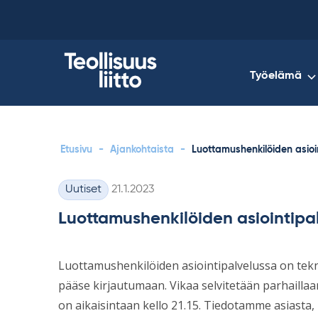
Skip
to
content
Työelämä
Etusivu
-
Ajankohtaista
-
Luottamushenkilöiden asioi
Kirjoitettu
Uutiset
21.1.2023
Kategoriat
Luottamushenkilöiden asiointipa
Luottamushenkilöiden asiointipalvelussa on teknin
pääse kirjautumaan. Vikaa selvitetään parhaillaa
on aikaisintaan kello 21.15. Tiedotamme asiasta,