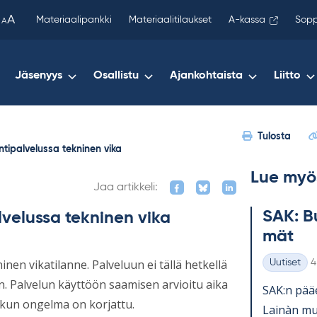
been
A
Materiaalipankki
Materiaalitilaukset
A-kassa
Sopp
A
copied
to
your
Jäsenyys
Osallistu
Ajankohtaista
Liitto
clipboard.)
Tulosta
ntipalvelussa tekninen vika
Lue myö
Jaa artikkeli:
SAK: Bu
lvelussa tekninen vika
mät
K
en vikatilanne. Palveluun ei tällä hetkellä
Uutiset
4
Kategoriat
n. Palvelun käyttöön saamisen arvioitu aika
SAK:n pää­e
 kun ongelma on korjattu.
Lainàn mu­k