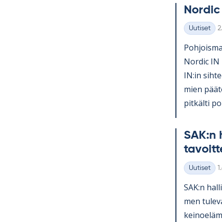
Nor­dic
K
Uutiset
2
Kategoriat
Poh­jois­mai
Nor­dic IN 
IN:in sih­te
mien pää­tö
pit­kälti po­l
SAK:n h
ta­voit­
K
Uutiset
1
Kategoriat
SAK:n hal­l
men tu­le­v
kei­noe­lä­m