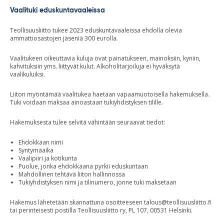
Vaalituki eduskuntavaaleissa
Teollisuusliitto tukee 2023 eduskuntavaaleissa ehdolla olevia
ammattiosastojen jäseniä 300 eurolla.
Vaalitukeen oikeuttavia kuluja ovat painatukseen, mainoksiin, kyniin,
kahvituksiin yms. liittyvät kulut. Alkoholitarjoiluja ei hyväksytä
vaalikuluiksi.
Liiton myöntämää vaalitukea haetaan vapaamuotoisella hakemuksella.
Tuki voidaan maksaa ainoastaan tukiyhdistyksen tilille.
Hakemuksesta tulee selvitä vähintään seuraavat tiedot:
Ehdokkaan nimi
Syntymäaika
Vaalipiiri ja kotikunta
Puolue, jonka ehdokkaana pyrkii eduskuntaan
Mahdollinen tehtävä liiton hallinnossa
Tukiyhdistyksen nimi ja tilinumero, jonne tuki maksetaan
Hakemus lähetetään skannattuna osoitteeseen
talous@teollisuusliitto.fi
tai perinteisesti postilla Teollisuusliitto ry, PL 107, 00531 Helsinki.