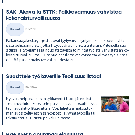
SAK, Akava ja STTK: Palk­ka­var­muus vah­vis­taa
ko­ko­nais­tur­val­li­suutta
Kirjoitettu
Uutiset
12.6.2026
Kategoriat
Pal­kan­saa­ja­kes­kus­jär­jes­töt ovat tyy­ty­väi­siä syn­ty­nee­seen so­puun yh­tei­
sistä pe­li­sään­nöistä, jotka liit­ty­vät droo­niuh­ka­ti­lan­tei­siin. Yh­tei­sellä suo­
si­tuk­sella työ­elä­mässä nou­da­tet­ta­vista toi­min­ta­ta­voista vah­vis­te­taan ko­
ko­nais­tur­val­li­suutta. – Os­a­puo­let tul­kit­se­vat voi­massa ole­vaa työ­lain­sää­
dän­töä pal­kan­mak­su­vel­vol­li­suu­desta eri...
Suo­sit­tele työ­ka­ve­rille Teol­li­suus­liit­toa!
Kirjoitettu
Uutiset
10.6.2026
Kategoriat
Nyt voit hel­posti kut­sua työ­ka­ve­risi lii­ton jä­se­neksi
Teol­li­suus­lii­ton Suo­sit­tele-pal­ve­lun avulla osoit­teessa:
teol­li­suus­liitto.fi/suo­sit­tele. Voit lä­het­tää mak­sut­to­
man suo­sit­te­lu­vies­tin säh­kö­pos­tilla, What­sAp­pilla tai
teks­ti­vies­tillä. Tu­tustu pal­ve­luun tästä!
Hae KSR:n apu­ra­haa elo­kuussa