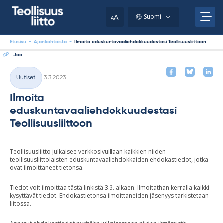
Skip
your
to
A
Suomi
A
content
clipboard.)
Etusivu
-
Ajankohtaista
-
Ilmoita eduskuntavaaliehdokkuudestasi Teollisuusliittoon
Jaa
Kirjoitettu
Uutiset
3.3.2023
Kategoriat
Ilmoita
eduskuntavaaliehdokkuudestasi
Teollisuusliittoon
Teollisuusliitto julkaisee verkkosivuillaan kaikkien niiden
teollisuusliittolaisten eduskuntavaaliehdokkaiden ehdokastiedot, jotka
ovat ilmoittaneet tietonsa.
Tiedot voit ilmoittaa tästä linkistä 3.3. alkaen. Ilmoitathan kerralla kaikki
kysyttävät tiedot. Ehdokastietonsa ilmoittaneiden jäsenyys tarkistetaan
liitossa.