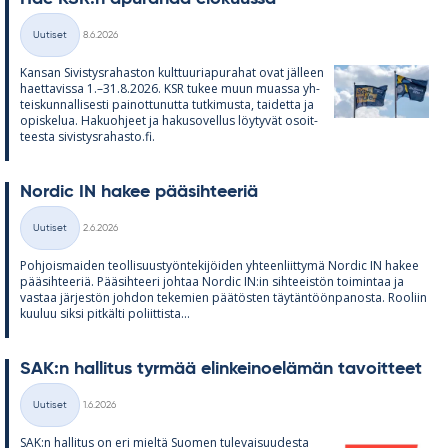
Kirjoitettu
Uutiset
8.6.2026
Kategoriat
Kan­san Si­vis­tys­ra­has­ton kult­tuu­ria­pu­ra­hat ovat jäl­leen
haet­ta­vissa 1.–31.8.2026. KSR tu­kee muun muassa yh­
teis­kun­nal­li­sesti pai­not­tu­nutta tut­ki­musta, tai­detta ja
opis­ke­lua. Ha­kuoh­jeet ja ha­kuso­vel­lus löy­ty­vät osoit­
teesta si­vis­tys­ra­hasto.fi.
Nor­dic IN ha­kee pää­sih­tee­riä
Kirjoitettu
Uutiset
2.6.2026
Kategoriat
Poh­jois­mai­den teol­li­suus­työn­te­ki­jöi­den yh­teen­liit­tymä Nor­dic IN ha­kee
pää­sih­tee­riä. Pää­sih­teeri joh­taa Nor­dic IN:in sih­tee­is­tön toi­min­taa ja
vas­taa jär­jes­tön joh­don te­ke­mien pää­tös­ten täy­tän­töön­pa­nosta. Roo­liin
kuu­luu siksi pit­kälti po­liit­tista...
SAK:n hal­li­tus tyr­mää elin­kei­noe­lä­män ta­voit­teet
Kirjoitettu
Uutiset
1.6.2026
Kategoriat
SAK:n hal­li­tus on eri mieltä Suo­men tu­le­vai­suu­desta