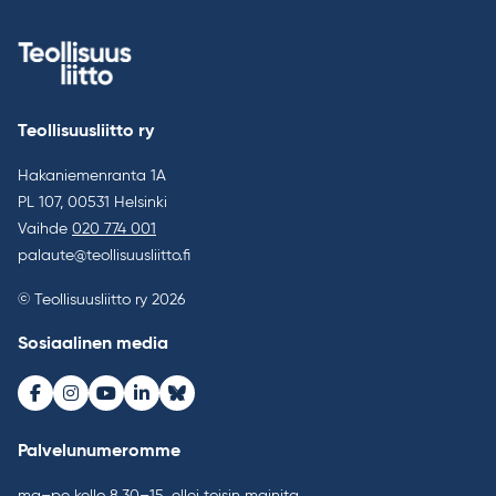
Teollisuusliitto ry
Hakaniemenranta 1A
PL 107, 00531 Helsinki
Vaihde
020 774 001
palaute@teollisuusliitto.fi
© Teollisuusliitto ry 2026
Sosiaalinen media
Facebook
Instagram
Youtube
LinkedIn
Bluesky
Palvelunumeromme