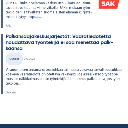
kuin EK. Elin­kei­noe­lä­män kes­kus­liitto jul­kaisi edus­kun­
ta­vaa­li­ta­voit­teensa viime vii­kolla. SAK:n mu­kaan työn­
te­ki­jöi­den ja ta­val­lis­ten suo­ma­lais­ten elä­män kur­jis­ta­
mi­sen täy­tyy lop­pua....
SAK
Pal­kan­saa­ja­kes­kus­jär­jes­töt: Vaa­ra­tie­do­tetta
nou­dat­tava työn­te­kijä ei saa me­net­tää palk­
kaansa
Kirjoitettu
Uutiset
29.5.2026
Kategoriat
Vi­ran­omai­sen an­tama droo­niuh­kaa tai muuta va­ka­vaa tur­val­li­suusuh­kaa
kos­keva vaa­ra­tie­dote on otet­tava va­ka­vasti. Jos asiaa kat­soo työ­so­pi­
mus­lain nä­kö­kul­masta, niin työn­te­ki­jällä on oi­keus palk­kaansa, jos työn­
teko on...
Droonit