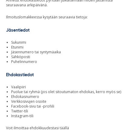
Annetut ehdokastiedot pyritään julkaisemaan niiden jättämistä
seuraavana arkipäivänä.
Ilmoituslomakkeessa kysytään seuraavia tietoja:
Jäsentiedot
Sukunimi
Etunimi
Jäsennumero tai syntymäaika
Sähköposti
Puhelinnumero
Ehdokastiedot
Vaalipiiri
Puolue tai ryhmä (jos olet sitoutumaton ehdokas, kerro myös se)
Ehdokasnumero
Verkkosivujen osoite
Facebook-sivu tai -profiili
Twitter-tili
Instagram-tili
Voit ilmoittaa ehdokkuudestasi täällä