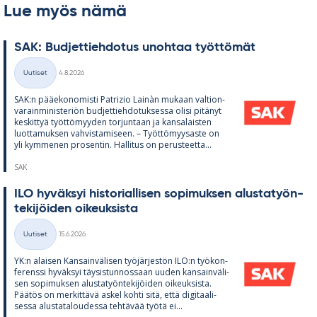
Lue myös nämä
SAK: Bud­jet­tieh­do­tus unoh­taa työt­tö­mät
Kirjoitettu
Uutiset
4.8.2026
Kategoriat
SAK:n pää­e­ko­no­misti Pat­rizio Lainàn mu­kaan val­tion­
va­rain­mi­nis­te­riön bud­jet­tieh­do­tuk­sessa olisi pi­tä­nyt
kes­kit­tyä työt­tö­myy­den tor­jun­taan ja kan­sa­lais­ten
luot­ta­muk­sen vah­vis­ta­mi­seen. – Työt­tö­myy­saste on
yli kym­me­nen pro­sen­tin. Hal­li­tus on pe­rus­teetta...
SAK
ILO hy­väk­syi his­to­rial­li­sen so­pi­muk­sen alus­ta­työn­
te­ki­jöi­den oi­keuk­sista
Kirjoitettu
Uutiset
15.6.2026
Kategoriat
YK:n alai­sen Kan­sain­vä­li­sen työ­jär­jes­tön ILO:n työ­kon­
fe­renssi hy­väk­syi täy­sis­tun­nos­saan uu­den kan­sain­vä­li­
sen so­pi­muk­sen alus­ta­työn­te­ki­jöi­den oi­keuk­sista.
Pää­tös on mer­kit­tävä as­kel kohti sitä, että di­gi­taa­li­
sessa alus­ta­ta­lou­dessa teh­tä­vää työtä ei...