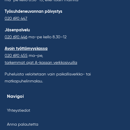
ma–pe kello 8.30–15, ellei toisin mainita
Työsuhdeneuvonnan päivystys
020 690 447
Jäsenpalvelu
020 690 446
ma–pe kello 8.30–12
Avoin työttömyyskassa
020 690 455
ma–pe,
tarkemmat ajat A-kassan verkkosivuilla
Puheluista veloitetaan vain paikallisverkko- tai
matkapuhelinmaksu.
Navigoi
Yhteystiedot
Anna palautetta