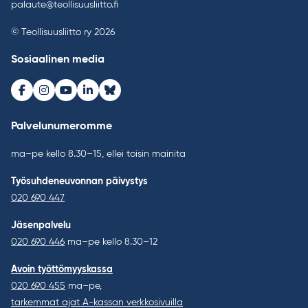
palaute@teollisuusliitto.fi
© Teollisuusliitto ry 2026
Sosiaalinen media
Facebook
Instagram
Youtube
LinkedIn
Bluesky
Palvelunumeromme
ma–pe kello 8.30–15, ellei toisin mainita
Työsuhdeneuvonnan päivystys
020 690 447
Jäsenpalvelu
020 690 446
ma–pe kello 8.30–12
Avoin työttömyyskassa
020 690 455
ma–pe,
tarkemmat ajat A-kassan verkkosivuilla