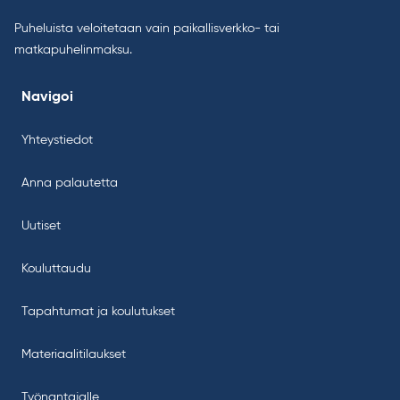
Puheluista veloitetaan vain paikallisverkko- tai
matkapuhelinmaksu.
Navigoi
Yhteystiedot
Anna palautetta
Uutiset
Kouluttaudu
Tapahtumat ja koulutukset
Materiaalitilaukset
Työnantajalle