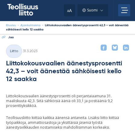
Skip
your
to
A
Suomi
A
content
clipboard.)
Etusivu
-
Ajankohtaista
-
Liittokokousvaalien äänestysprosentti 42,3 – voit äänestää
sähköisesti kello 12 saakka
Jaa
Kirjoitettu
Liitto
31.3.2023
Kategoriat
Liittokokousvaalien äänestysprosentti
42,3 – voit äänestää sähköisesti kello
12 saakka
Liittokokousvaalien äänestysprosentti oli perjantaiaamuna 31.
maaliskuuta 42,3. Siitä sähköisiä ääniä oli 33,1 ja postiääniä 9,2
prosenttiyksikköä.
Teollisuusliitto kiittää kaikkia äänensä antaneita. Lisäksi liitto kiittää
työpaikkoja, ammattiosastoja ja yksittäisiä jäseniä työstä
äänestysvilkkauden nostamiseksi mahdollisimman korkeaksi.