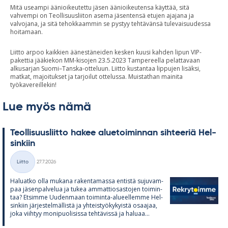
Mitä useampi äänioikeutettu jäsen äänioikeutensa käyttää, sitä
vahvempi on Teollisuusliiton asema jäsentensä etujen ajajana ja
valvojana, ja sitä tehokkaammin se pystyy tehtävänsä tulevaisuudessa
hoitamaan.
Liitto arpoo kaikkien äänestäneiden kesken kuusi kahden lipun VIP-
pakettia jääkiekon MM-kisojen 23.5.2023 Tampereella pelattavaan
alkusarjan Suomi–Tanska-otteluun. Liitto kustantaa lippujen lisäksi,
matkat, majoitukset ja tarjoilut ottelussa. Muistathan mainita
työkavereillekin!
Lue myös nämä
Teol­li­suus­liitto ha­kee alue­toi­min­nan sih­tee­riä Hel­
sin­kiin
Kirjoitettu
Liitto
27.7.2026
Kategoriat
Ha­luatko olla mu­kana ra­ken­ta­massa en­tistä su­ju­vam­
paa jä­sen­pal­ve­lua ja tu­kea am­mat­tio­sas­to­jen toi­min­
taa? Et­simme Uu­den­maan toi­minta-alu­eel­lemme Hel­
sin­kiin jär­jes­tel­mäl­listä ja yh­teis­työ­ky­kyistä osaa­jaa,
joka viih­tyy mo­ni­puo­li­sissa teh­tä­vissä ja ha­luaa...