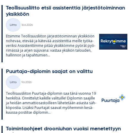
Teol­li­suus­liitto et­sii as­sis­tent­tia jär­jes­tö­toi­min­nan
yk­sik­köön
Kirjoitettu
Liitto
16.6.2026
Kategoriat
Et­simme Teol­li­suus­lii­ton jär­jes­tö­toi­min­nan yk­sik­köön
no­he­vaa, ete­vää ja kä­te­vää as­sis­tent­tia meille työ­ka­
ve­riksi As­sis­tent­timme pi­tää yk­sik­kömme pyö­rät pyö­
ri­mässä ja ar­jen su­ju­vana: vas­taa yk­si­kön ta­lou­den,
hal­lin­non ja ta­pah­tu­mien...
Puur­taja-diplo­min saa­jat on va­littu
Kirjoitettu
Liitto
9.6.2026
Kategoriat
Teol­li­suus­lii­ton Puur­taja-diplo­min saa tänä vuonna 19
hen­ki­löä. On­nit­te­lut kai­kille va­li­tuille! Diplo­min saa­jille
ja hei­dän am­mat­tio­sas­toil­leen lä­he­te­tään asiasta säh­
kö­pos­tia. Li­säksi Puur­ta­jat saa­vat myö­hem­min ke­sä­
kuussa pos­titse diplo­min...
Toi­min­taoh­jeet droo­niu­han vuoksi me­ne­tet­tyyn