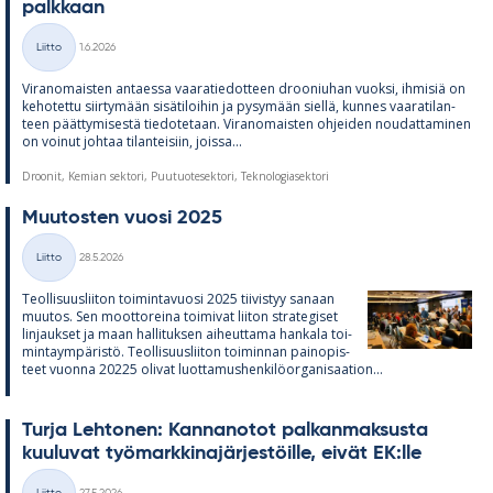
palk­kaan
Kirjoitettu
Liitto
1.6.2026
Kategoriat
Vi­ran­omais­ten an­taessa vaa­ra­tie­dot­teen droo­niu­han vuoksi, ih­mi­siä on
ke­ho­tettu siir­ty­mään si­sä­ti­loi­hin ja py­sy­mään siellä, kun­nes vaa­ra­ti­lan­
teen päät­ty­mi­sestä tie­do­te­taan. Vi­ran­omais­ten oh­jei­den nou­dat­ta­mi­nen
on voi­nut joh­taa ti­lan­tei­siin, joissa...
Droonit, Kemian sektori, Puutuotesektori, Teknologiasektori
Muu­tos­ten vuosi 2025
Kirjoitettu
Liitto
28.5.2026
Kategoriat
Teol­li­suus­lii­ton toi­min­ta­vuosi 2025 tii­vis­tyy sa­naan
muu­tos. Sen moot­to­reina toi­mi­vat lii­ton stra­te­gi­set
lin­jauk­set ja maan hal­li­tuk­sen ai­heut­tama han­kala toi­
min­taym­pä­ristö. Teol­li­suus­lii­ton toi­min­nan pain­opis­
teet vuonna 20225 oli­vat luot­ta­mus­hen­ki­lö­or­ga­ni­saa­tion...
Turja Leh­to­nen: Kan­na­no­tot pal­kan­mak­susta
kuu­lu­vat työ­mark­ki­na­jär­jes­töille, ei­vät EK:lle
Kirjoitettu