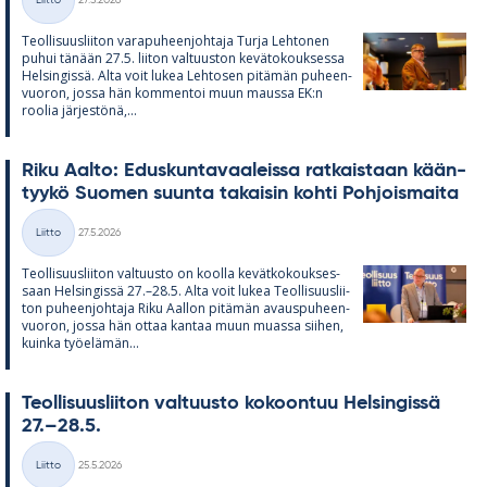
Liitto
27.5.2026
Kategoriat
Teol­li­suus­lii­ton va­ra­pu­heen­joh­taja Turja Leh­to­nen
pu­hui tä­nään 27.5. lii­ton val­tuus­ton ke­vä­to­kouk­sessa
Hel­sin­gissä. Alta voit lu­kea Leh­to­sen pi­tä­män pu­heen­
vuo­ron, jossa hän kom­men­toi muun maussa EK:n
roo­lia jär­jes­tönä,...
Riku Aalto: Edus­kun­ta­vaa­leissa rat­kais­taan kään­
tyykö Suo­men suunta ta­kai­sin kohti Poh­jois­maita
Kirjoitettu
Liitto
27.5.2026
Kategoriat
Teol­li­suus­lii­ton val­tuusto on koolla ke­vät­ko­kouk­ses­
saan Hel­sin­gissä 27.–28.5. Alta voit lu­kea Teol­li­suus­lii­
ton pu­heen­joh­taja Riku Aal­lon pi­tä­män avaus­pu­heen­
vuo­ron, jossa hän ot­taa kan­taa muun muassa sii­hen,
kuinka työ­elä­män...
Teol­li­suus­lii­ton val­tuusto ko­koon­tuu Hel­sin­gissä
27.–28.5.
Kirjoitettu
Liitto
25.5.2026
Kategoriat