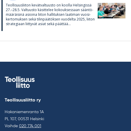
Teol­li­suus­lii­ton ke­vät­val­tuusto on koolla Hel­sin­gissä
27.–28.5. Val­tuusto kä­sit­te­lee ko­kouk­ses­saan sään­tö­
mää­räi­sinä asioina lii­ton hal­li­tuk­sen laa­ti­man vuo­si­
ker­to­muk­sen sekä ti­lin­pää­tök­sen vuo­delta 2025, lii­ton
stra­te­gi­aan liit­ty­vät asiat sekä päät­tää...
Teollisuusliitto ry
Hakaniemenranta 1A
PL 107, 00531 Helsinki
Vaihde
020 774 001