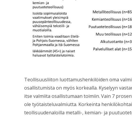
Teollisuusliiton luottamushenkilöiden oma valmius
osallistumista on myös korkealla. Kyselyyn vasta
itse valmiita osallistumaan toimiin. Vain 7 prosen
ole työtaisteluvalmiutta. Korkeinta henkilökohtain
teollisuudenaloilla metalli-, kemian- ja puutuote