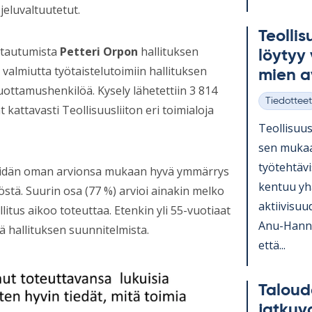
eluvaltuutetut.
Teol­li­
uhtautumista
Petteri Orpon
hallituksen
löy­tyy 
 valmiutta työtaistelutoimiin hallituksen
mien a
uottamushenkilöä. Kysely lähetettiin 3 814
Tiedotteet
kattavasti Teollisuusliiton eri toimialoja
Kategoriat
Teol­li­suus­
sen mu­kaa
työ­teh­tä­v
 heidän oman arvionsa mukaan hyvä ymmärrys
ken­tuu yh
östä. Suurin osa (77 %) arvioi ainakin melko
ak­tii­vi­su
llitus aikoo toteuttaa. Etenkin yli 55-vuotiaat
Anu-Hanna A
ä hallituksen suunnitelmista.
että...
Ta­lou­
jat­ku­v