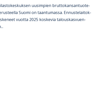
Ti­las­to­kes­kuk­sen uusim­pien brut­to­kan­san­tuo­te­
e­rus­teella Suomi on taan­tu­massa. En­nus­te­lai­tok­
s­ke­neet vuotta 2025 kos­ke­via ta­lous­kas­vuen­
...