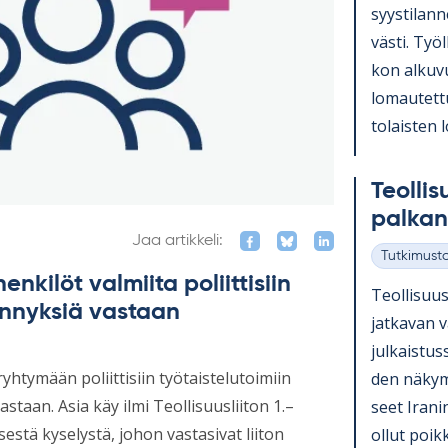
syys­ti­lan
västi. Työl
kon al­ku­v
lo­mau­tet­t
to­lais­ten 
Teol­li­
pal­kan­
Jaa artikkeli:
Tutkimust
Kategoriat
enkilöt valmiita poliittisiin
Teol­li­suus
ennyksiä vastaan
jat­ka­van 
jul­kais­tus
yhtymään poliittisiin työtaistelutoimiin
den nä­ky­
taan. Asia käy ilmi Teollisuusliiton 1.–
seet Ira­ni
stä kyselystä, johon vastasivat liiton
ol­lut poik­k