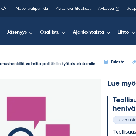
been
A
Materiaalipankki
Materiaalitilaukset
A-kassa
Sopp
A
copied
to
your
Jäsenyys
Osallistu
Ajankohtaista
Liitto
clipboard.)
Tulosta
amushenkilöt valmiita poliittisiin työtaistelutoimiin
Lue myö
Teol­li­
he­ni­vä
Tutkimust
Kategoriat
Teol­li­suus­