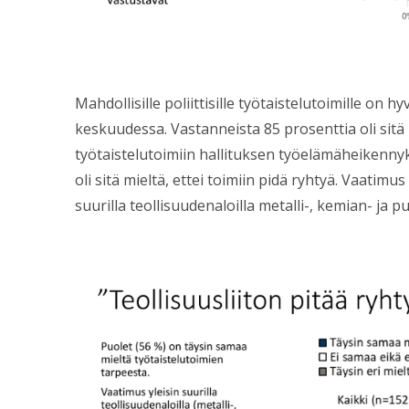
Mahdollisille poliittisille työtaistelutoimille on h
keskuudessa. Vastanneista 85 prosenttia oli sitä m
työtaistelutoimiin hallituksen työelämäheikennyk
oli sitä mieltä, ettei toimiin pidä ryhtyä. Vaatimus
suurilla teollisuudenaloilla metalli-, kemian- ja 