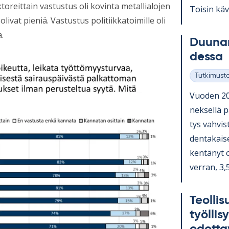
ktoreittain vastustus oli kovinta metallialojen
Toi­sin kävi
olivat pieniä. Vastustus politiikkatoimille oli
.
Duu­na­
dessa
Tutkimust
Kategoriat
Vuo­den 202
nek­sellä pa
tys vah­vis
den­ta­kai­
ken­tä­nyt 
ver­ran, 3,
Teol­li­
työl­li­