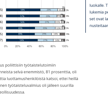
luo­kalle. 
lu­ke­mia p
set ovat la
nus­tei­taan
 poliittisiin työtaistelutoimiin
nneista selvä enemmistö, 81 prosenttia, oli
ttia luottamushenkilöistä katsoi, ettei heillä
en työtaisteluvalmius oli jälleen suurilla
teollisuudessa.