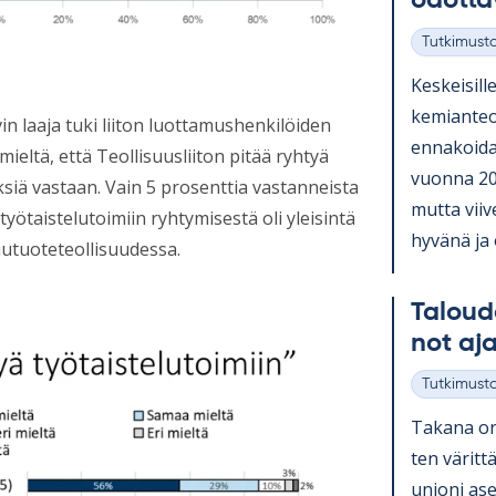
odot­ta
Tutkimust
Kategoriat
Kes­kei­sill
ke­mian­teol
yvin laaja tuki liiton luottamushenkilöiden
en­na­koi­d
ieltä, että Teollisuusliiton pitää ryhtyä
vuonna 2026
siä vastaan. Vain 5 prosenttia vastanneista
mutta vii­ve
 työtaistelutoimiin ryhtymisestä oli yleisintä
hy­vänä ja o
puutuoteteollisuudessa.
Ta­lou­d
not aja
Tutkimust
Kategoriat
Ta­kana on 
ten vä­rit­
unioni aset