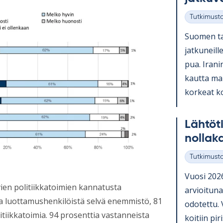
Tutkimust
Kategoriat
Suo­men ta
jat­ku­neill
pua. Ira­ni
kautta mark­
kor­keat ko­
Läh­tö­
nol­la­
Tutkimust
Kategoriat
Vuosi 2026 
evien politiikkatoimien kannatusta
ar­vioi­tun
 luottamushenkilöistä selvä enemmistö, 81
odo­tettu. 
itiikkatoimia. 94 prosenttia vastanneista
koi­tiin pi­