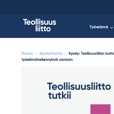
Skip
to
content
Työelämä
Etusivu
-
Ajankohtaista
-
Kysely: Teollisuusliiton luott
työelämäheikennyksiä vastaan