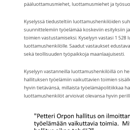
pääluottamusmiehet, luottamusmiehet ja työsuoj
Kyselyssä tiedusteltiin luottamushenkilöiden s
suunnittelemiin työelämää koskeviin esityksiin ja
toimien vastustamiseksi. Kyselyyn vastasi 1 528 l
luottamushenkilölle. Saadut vastaukset edustavat 
sekä teollisuuden työpaikkoja maanlaajuisesti.
Kyselyyn vastanneilla luottamushenkilöillä on
hallituksen työelämiin vaikuttavien toimien sisäll
hyvin tietävänsä, millaista työelämäpolitiikkaa ha
luottamushenkilöt arvioivat olevansa hyvin perill