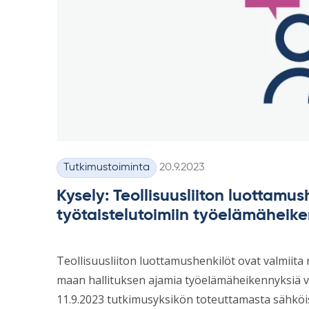
Kirjoitettu
Tutkimustoiminta
20.9.2023
Kategoriat
Kysely: Teollisuusliiton luottamush
työtaistelutoimiin työelämäheik
Teollisuusliiton luottamushenkilöt ovat valmiita r
maan hallituksen ajamia työelämäheikennyksiä vas
11.9.2023 tutkimusyksikön toteuttamasta sähköise