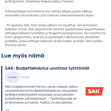
työllistymisen, ihmettelee Rakennusliiton Palonen.
Puheenjohtajat luonnehtivat ensi viikolla alkavia päivän lakkoja
viimeiseksi varoitukseksi, jolla haetaan oikeudenmukaista linjaa.
– En spekuloi sillä, mitä tämän jälkeen voi tapahtua. Sen ennusteen
kuitenkin annan, että nykymenolla olemme ajautumassa laajamittaiseen
yhteiskunnalliseen konfliktiin ja ilmapiirin kärjistymiseen. Sen moottorina
toimii yksipuolinen, epäreilu ja työntekijän näkökulmasta ylimielinen
politiikka, jonka voittajat lasketaan yhden käden sormilla, SAK:n Jarkko
Eloranta sanoo.
Lue myös nämä
SAK: Bud­jet­tieh­do­tus unoh­taa työt­tö­mät
Kirjoitettu
Uutiset
4.8.2026
Kategoriat
SAK:n pää­e­ko­no­misti Pat­rizio Lainàn mu­kaan val­tion­
va­rain­mi­nis­te­riön bud­jet­tieh­do­tuk­sessa olisi pi­tä­nyt
kes­kit­tyä työt­tö­myy­den tor­jun­taan ja kan­sa­lais­ten
luot­ta­muk­sen vah­vis­ta­mi­seen. – Työt­tö­myy­saste on
yli kym­me­nen pro­sen­tin. Hal­li­tus on pe­rus­teetta...
SAK