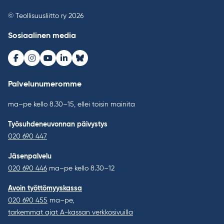
© Teollisuusliitto ry 2026
Sosiaalinen media
Facebook
Instagram
Youtube
LinkedIn
Bluesky
Palvelunumeromme
ma–pe kello 8.30–15, ellei toisin mainita
Työsuhdeneuvonnan päivystys
020 690 447
Jäsenpalvelu
020 690 446
ma–pe kello 8.30–12
Avoin työttömyyskassa
020 690 455
ma–pe,
tarkemmat ajat A-kassan verkkosivuilla