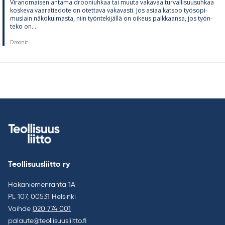
Vi­ran­omai­sen an­tama droo­niuh­kaa tai muuta va­ka­vaa tur­val­li­suusuh­kaa
kos­keva vaa­ra­tie­dote on otet­tava va­ka­vasti. Jos asiaa kat­soo työ­so­pi­
mus­lain nä­kö­kul­masta, niin työn­te­ki­jällä on oi­keus palk­kaansa, jos työn­
teko on...
Droonit
Teollisuusliitto ry
Hakaniemenranta 1A
PL 107, 00531 Helsinki
Vaihde
020 774 001
palaute@teollisuusliitto.fi