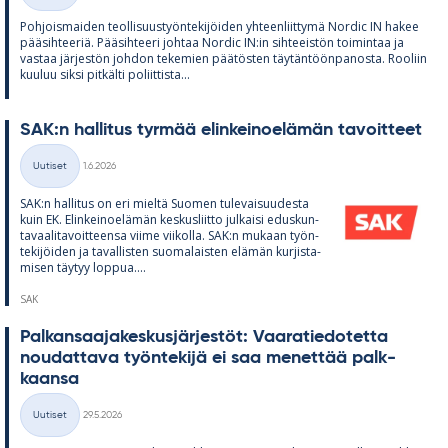
Poh­jois­mai­den teol­li­suus­työn­te­ki­jöi­den yh­teen­liit­tymä Nor­dic IN ha­kee
pää­sih­tee­riä. Pää­sih­teeri joh­taa Nor­dic IN:in sih­tee­is­tön toi­min­taa ja
vas­taa jär­jes­tön joh­don te­ke­mien pää­tös­ten täy­tän­töön­pa­nosta. Roo­liin
kuu­luu siksi pit­kälti po­liit­tista...
SAK:n hal­li­tus tyr­mää elin­kei­noe­lä­män ta­voit­teet
Kirjoitettu
Uutiset
1.6.2026
Kategoriat
SAK:n hal­li­tus on eri mieltä Suo­men tu­le­vai­suu­desta
kuin EK. Elin­kei­noe­lä­män kes­kus­liitto jul­kaisi edus­kun­
ta­vaa­li­ta­voit­teensa viime vii­kolla. SAK:n mu­kaan työn­
te­ki­jöi­den ja ta­val­lis­ten suo­ma­lais­ten elä­män kur­jis­ta­
mi­sen täy­tyy lop­pua....
SAK
Pal­kan­saa­ja­kes­kus­jär­jes­töt: Vaa­ra­tie­do­tetta
nou­dat­tava työn­te­kijä ei saa me­net­tää palk­
kaansa
Kirjoitettu
Uutiset
29.5.2026
Kategoriat