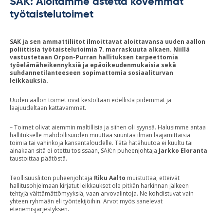
SAK: Aloitamme astetta kovemmat
työtaistelutoimet
SAK ja sen ammattiliitot ilmoittavat aloittavansa uuden aallon
poliittisia työtaistelutoimia 7. marraskuuta alkaen. Niillä
vastustetaan Orpon-Purran hallituksen tarpeettomia
työelämäheikennyksiä ja epäoikeudenmukaisia sekä
suhdannetilanteeseen sopimattomia sosiaaliturvan
leikkauksia.
Uuden aallon toimet ovat kestoltaan edellistä pidemmät ja
laajuudeltaan kattavammat.
– Toimet olivat aiemmin maltillisia ja siihen oli syynsä. Halusimme antaa
hallitukselle mahdollisuuden muuttaa suuntaa ilman laajamittaisia
toimia tai vahinkoja kansantaloudelle. Tätä hätähuutoa ei kuultu tai
ainakaan sitä ei otettu tosissaan, SAK:n puheenjohtaja
Jarkko Eloranta
taustoittaa päätöstä.
Teollisuusliiton puheenjohtaja
Riku Aalto
muistuttaa, etteivät
hallitusohjelmaan kirjatut leikkaukset ole pitkän harkinnan jälkeen
tehtyjä välttämättömyyksiä, vaan arvovalintoja. Ne kohdistuvat vain
yhteen ryhmään eli työntekijöihin. Arvot myös sanelevat
etenemisjärjestyksen.