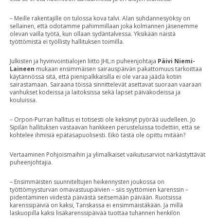
– Meille rakentajille on tulossa kova talvi. Alan suhdannesyöksy on
sellainen, että odotamme pahimmillaan joka kolmannen jäsenemme
olevan vailla työtä, kun ollaan sydäntalvessa. Yksikään näistä
työttömistä ei työllisty hallituksen toimilla.
Julkisten ja hyvinvointialojen liitto JHL:n puheenjohtaja
Päivi Niemi-
Laineen
mukaan ensimmäisen sairauspäivän pakattomuus tarkoittaa
käytännössä sitä, että pienipalkkaisilla ei ole varaa jäädä kotiin
sairastamaan. Sairaana töissä sinnittelevät asettavat suoraan vaaraan
vanhukset kodeissa ja laitoksissa sekä lapset päiväkodeissa ja
kouluissa.
– Orpon-Purran hallitus ei totisesti ole keksinyt pyörää uudelleen. Jo
Sipilän hallituksen vastaavan hankkeen perusteluissa todettiin, että se
kohtelee ihmisiä epätasapuolisesti. Eikö tästä ole opittu mitään?
Vertaaminen Pohjoismaihin ja ylimalkaiset vaikutusarviot närkästyttävät
puheenjohtajia.
– Ensimmäisten suunniteltujen heikennysten joukossa on
työttömyysturvan omavastuupäivien – siis syyttömien karenssin –
pidentäminen viidestä päivästä seitsemään päivään. Ruotsissa
karenssipäiviä on kaksi, Tanskassa ei ensimmäistäkään. Ja millä
laskuopilla kaksi lisäkarenssipäivää tuottaa tuhannen henkilön