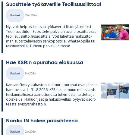
Suo­sit­tele työ­ka­ve­rille Teol­li­suus­liit­toa!
Kirjoitettu
Uutiset
10.6.2026
Kategoriat
Nyt voit hel­posti kut­sua työ­ka­ve­risi lii­ton jä­se­neksi
Teol­li­suus­lii­ton Suo­sit­tele-pal­ve­lun avulla osoit­teessa:
teol­li­suus­liitto.fi/suo­sit­tele. Voit lä­het­tää mak­sut­to­
man suo­sit­te­lu­vies­tin säh­kö­pos­tilla, What­sAp­pilla tai
teks­ti­vies­tillä. Tu­tustu pal­ve­luun tästä!
Hae KSR:n apu­ra­haa elo­kuussa
Kirjoitettu
Uutiset
8.6.2026
Kategoriat
Kan­san Si­vis­tys­ra­has­ton kult­tuu­ria­pu­ra­hat ovat jäl­leen
haet­ta­vissa 1.–31.8.2026. KSR tu­kee muun muassa yh­
teis­kun­nal­li­sesti pai­not­tu­nutta tut­ki­musta, tai­detta ja
opis­ke­lua. Ha­kuoh­jeet ja ha­kuso­vel­lus löy­ty­vät osoit­
teesta si­vis­tys­ra­hasto.fi.
Nor­dic IN ha­kee pää­sih­tee­riä
Kirjoitettu
Uutiset
2.6.2026
Kategoriat