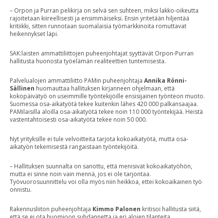
– Orpon ja Purran pelikirja on selvä sen suhteen, miksi lakko-oikeutta
rajoitetaan kiireellisesti ja ensimmäiseksi. Ensin yritetään hiljentää
kritiikki, sitten runnotaan suomalaisia työmarkkinoita romuttavat
heikennykset läpi.
SAK:laisten ammattiliittojen puheenjohtajat syyttävät Orpon-Purran
hallitusta huonosta työelämän realiteettien tuntemisesta.
Palvelualojen ammattiliitto PAMin puheenjohtaja
Annika Rönni-
Sällinen
huomauttaa hallituksen kirjanneen ohjelmaan, että
kokopäivätyö on useimmille työntekijöille ensisijainen työnteon muoto.
Suomessa osa-aikatyötä tekee kuitenkin lähes 420 000 palkansaajaa.
PAMilaisilla aloilla osa-aikatyötä tekee noin 110 000 työntekijää. Heistä
vastentahtoisesti osa-aikatyötä tekee noin 50 000.
Nyt yrityksille ei tule velvoitteita tarjota kokoaikatyötä, mutta osa-
aikatyön tekemisestä rangaistaan työntekijöitä.
– Hallituksen suunnalta on sanottu, että menisivät kokoaikatyöhön,
mutta ei sinne noin vain mennä, jos ei ole tarjontaa.
Työvuorosuunnittelu voi olla myös niin heikkoa, ettei kokoaikainen työ
onnistu.
Rakennusliiton puheenjohtaja
Kimmo Palonen
kritisoi hallitusta siitä,
että se ei ota huomioon suhdannetta ja eri alojen tilanteita.