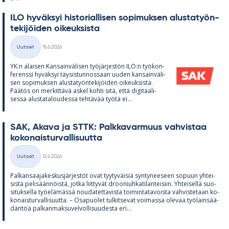
ILO hy­väk­syi his­to­rial­li­sen so­pi­muk­sen alus­ta­työn­
te­ki­jöi­den oi­keuk­sista
Kirjoitettu
Uutiset
15.6.2026
Kategoriat
YK:n alai­sen Kan­sain­vä­li­sen työ­jär­jes­tön ILO:n työ­kon­
fe­renssi hy­väk­syi täy­sis­tun­nos­saan uu­den kan­sain­vä­li­
sen so­pi­muk­sen alus­ta­työn­te­ki­jöi­den oi­keuk­sista.
Pää­tös on mer­kit­tävä as­kel kohti sitä, että di­gi­taa­li­
sessa alus­ta­ta­lou­dessa teh­tä­vää työtä ei...
SAK, Akava ja STTK: Palk­ka­var­muus vah­vis­taa
ko­ko­nais­tur­val­li­suutta
Kirjoitettu
Uutiset
12.6.2026
Kategoriat
Pal­kan­saa­ja­kes­kus­jär­jes­töt ovat tyy­ty­väi­siä syn­ty­nee­seen so­puun yh­tei­
sistä pe­li­sään­nöistä, jotka liit­ty­vät droo­niuh­ka­ti­lan­tei­siin. Yh­tei­sellä suo­
si­tuk­sella työ­elä­mässä nou­da­tet­ta­vista toi­min­ta­ta­voista vah­vis­te­taan ko­
ko­nais­tur­val­li­suutta. – Os­a­puo­let tul­kit­se­vat voi­massa ole­vaa työ­lain­sää­
dän­töä pal­kan­mak­su­vel­vol­li­suu­desta eri...