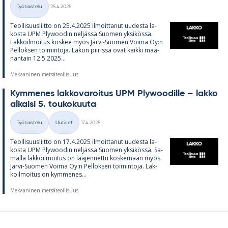
Kirjoitettu
Työtaistelu
25.4.2025
Kategoriat
Teol­li­suus­liitto on 25.4.2025 il­moit­ta­nut uu­desta la­
kosta UPM Plywoo­din nel­jässä Suo­men yk­si­kössä.
Lak­koil­moi­tus kos­kee myös Järvi-Suo­men Voima Oy:n
Pel­lok­sen toi­min­toja. La­kon pii­rissä ovat kaikki maa­
nan­tain 12.5.2025...
Mekaaninen metsäteollisuus
Kym­me­nes lak­ko­va­roi­tus UPM Plywoo­dille – lakko
al­kaisi 5. tou­ko­kuuta
Kirjoitettu
Työtaistelu
Uutiset
17.4.2025
Kategoriat
Teol­li­suus­liitto on 17.4.2025 il­moit­ta­nut uu­desta la­
kosta UPM Plywoo­din nel­jässä Suo­men yk­si­kössä. Sa­
malla lak­koil­moi­tus on laa­jen­nettu kos­ke­maan myös
Järvi-Suo­men Voima Oy:n Pel­lok­sen toi­min­toja. Lak­
koil­moi­tus on kym­me­nes...
Mekaaninen metsäteollisuus