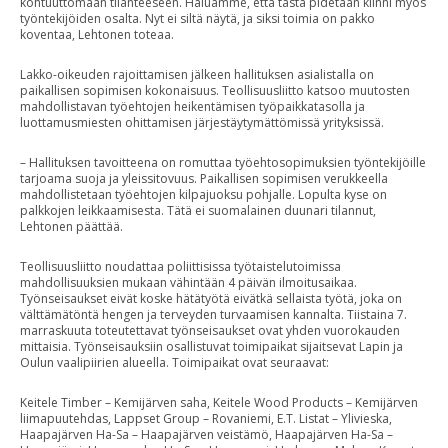
kohtuuttomaan tilanteeseen. Haluamme, että tästä pidetään kiinni myös
työntekijöiden osalta. Nyt ei siltä näytä, ja siksi toimia on pakko
koventaa, Lehtonen toteaa.
Lakko-oikeuden rajoittamisen jälkeen hallituksen asialistalla on
paikallisen sopimisen kokonaisuus. Teollisuusliitto katsoo muutosten
mahdollistavan työehtojen heikentämisen työpaikkatasolla ja
luottamusmiesten ohittamisen järjestäytymättömissä yrityksissä.
– Hallituksen tavoitteena on romuttaa työehtosopimuksien työntekijöille
tarjoama suoja ja yleissitovuus. Paikallisen sopimisen verukkeella
mahdollistetaan työehtojen kilpajuoksu pohjalle. Lopulta kyse on
palkkojen leikkaamisesta. Tätä ei suomalainen duunari tilannut,
Lehtonen päättää.
Teollisuusliitto noudattaa poliittisissa työtaistelutoimissa
mahdollisuuksien mukaan vähintään 4 päivän ilmoitusaikaa.
Työnseisaukset eivät koske hätätyötä eivätkä sellaista työtä, joka on
välttämätöntä hengen ja terveyden turvaamisen kannalta. Tiistaina 7.
marraskuuta toteutettavat työnseisaukset ovat yhden vuorokauden
mittaisia. Työnseisauksiin osallistuvat toimipaikat sijaitsevat Lapin ja
Oulun vaalipiirien alueella. Toimipaikat ovat seuraavat:
Keitele Timber – Kemijärven saha, Keitele Wood Products – Kemijärven
liimapuutehdas, Lappset Group – Rovaniemi, E.T. Listat – Ylivieska,
Haapajärven Ha-Sa – Haapajärven veistämö, Haapajärven Ha-Sa –