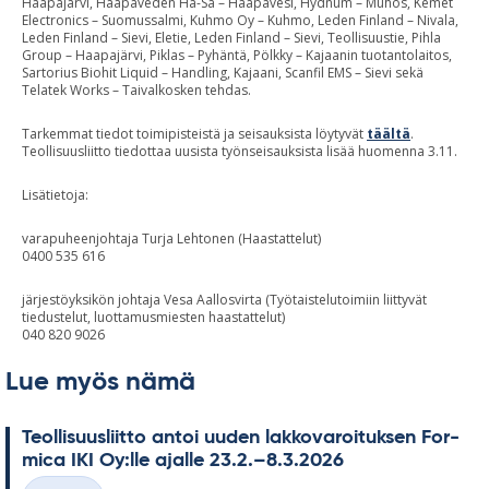
Haapajärvi, Haapaveden Ha-Sa – Haapavesi, Hydnum – Muhos, Kemet
Electronics – Suomussalmi, Kuhmo Oy – Kuhmo, Leden Finland – Nivala,
Leden Finland – Sievi, Eletie, Leden Finland – Sievi, Teollisuustie, Pihla
Group – Haapajärvi, Piklas – Pyhäntä, Pölkky – Kajaanin tuotantolaitos,
Sartorius Biohit Liquid – Handling, Kajaani, Scanfil EMS – Sievi sekä
Telatek Works – Taivalkosken tehdas.
Tarkemmat tiedot toimipisteistä ja seisauksista löytyvät
täältä
.
Teollisuusliitto tiedottaa uusista työnseisauksista lisää huomenna 3.11.
Lisätietoja:
varapuheenjohtaja Turja Lehtonen (Haastattelut)
0400 535 616
järjestöyksikön johtaja Vesa Aallosvirta (Työtaistelutoimiin liittyvät
tiedustelut, luottamusmiesten haastattelut)
040 820 9026
Lue myös nämä
Teol­li­suus­liitto an­toi uu­den lak­ko­va­roi­tuk­sen For­
mica IKI Oy:lle ajalle 23.2.–8.3.2026
Kirjoitettu