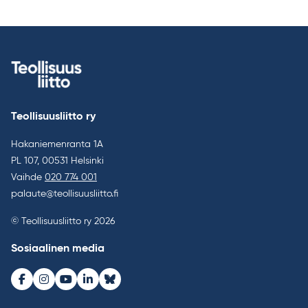
Teollisuusliitto ry
Hakaniemenranta 1A
PL 107, 00531 Helsinki
Vaihde
020 774 001
palaute@teollisuusliitto.fi
© Teollisuusliitto ry 2026
Sosiaalinen media
Facebook
Instagram
Youtube
LinkedIn
Bluesky