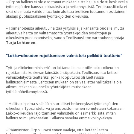
– Orpon hallitus ei ole osoittanut minkäänlaista halua aidosti keskustella
työntekijöiden kanssa leikkauksista ja heikennyksistä. Teollisuusliitolla ei
siksi ole muuta vaihtoehtoa kuin aloittaa teollisen tuotannon osittainen
alasajo puolustaakseen työntekijöiden oikeuksia.
– Toimenpiteistä aiheutuu haittaa yrityksille ja kansantaloudelle, mutta
aiheutuva haitta on välttämätöntä työntekijöiden työehtojen ja
oikeuksien puolustamiseksi, sanoo Teollisuusliiton varapuheenjohtaja
Turja Lehtonen.
”Lakko-oikeuden rajoittamisen valmistelu pelkkää teatteria”
Työ- ja elinkeinoministeriö on laittanut lausunnoille lakko-oikeuden
rajoittamista koskevan lainsäädäntöpaketin. Teollisuusliitto kritisoi
valmistelutyötä teatteriksi, jonka lopputulos oli luettavissa
hallitusohjelmasta. Lehtosen mukaan on selvää, ettei hallituksella ole
aikomustakaan kuunnella työntekijöitä muissakaan
työelämäheikennyksissä.
– Hallitusohjelma sisältää historialliset heikennykset työntekijöiden
oikeuksiin. Työsuhdeturva ja ansiosidonnainen romutetaan kokonaan.
Lakko-oikeuden rajoittamisen valmistelu on esimerkki siitä, miten
hallitus toimii jatkossakin. Tällaista sanelua emme voi hyväksyä.
– Pääministeri Orpo lupasi ennen vaaleja, ettei ketään laiteta