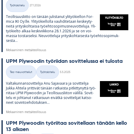
Kirjoitettu
Työtaistelu
27.1.2026
Kategoriat
Teol­li­suus­liitto on tä­nään ju­lis­ta­nut yli­työ­kiel­lon For­
mica IKI Oy:lle. Yli­työ­kiel­lolla vauh­di­te­taan kes­key­ty­
neitä yri­tys­koh­tai­sia työ­eh­to­so­pi­mus­neu­vot­te­luja. Yli­
työ­kielto al­kaa kes­ki­viik­kona 28.1.2026 ja se on voi­
massa tois­tai­seksi. Neu­vot­te­luja yri­tys­koh­tai­sesta työ­eh­to­so­pi­muk­
sesta...
Mekaaninen metsäteollisuus
UPM Plywoo­din työ­rii­dan so­vit­te­lussa ei tu­los­ta
Kirjoitettu
Tes-neuvottelut
Työtaistelu
5.5.2025
Kategoriat
Val­ta­kun­nan­so­vit­te­lija Anu Sa­ja­vaara ja so­vit­te­lija
Jukka Ah­tela yrit­ti­vät tä­nään rat­kaista pit­kit­ty­nyttä työ­
rii­taa UPM Plywoo­din ja Teol­li­suus­lii­ton vä­lillä. So­vit­
telu ei joh­ta­nut rat­kai­suun ei­vätkä so­vit­te­li­jat kat­so­
neet so­vin­toeh­do­tuk­sen...
Mekaaninen metsäteollisuus
UPM Plywoo­din työ­rii­taa so­vi­tel­laan tä­nään kello
13 al­kaen