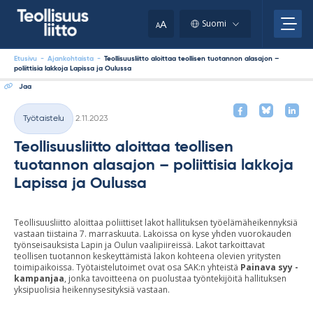
Skip
your
to
A
Suomi
A
content
clipboard.)
Etusivu
-
Ajankohtaista
-
Teollisuusliitto aloittaa teollisen tuotannon alasajon –
poliittisia lakkoja Lapissa ja Oulussa
Jaa
Kirjoitettu
Työtaistelu
2.11.2023
Kategoriat
Teollisuusliitto aloittaa teollisen
tuotannon alasajon – poliittisia lakkoja
Lapissa ja Oulussa
Teollisuusliitto aloittaa poliittiset lakot hallituksen työelämäheikennyksiä
vastaan tiistaina 7. marraskuuta. Lakoissa on kyse yhden vuorokauden
työnseisauksista Lapin ja Oulun vaalipiireissä. Lakot tarkoittavat
teollisen tuotannon keskeyttämistä lakon kohteena olevien yritysten
toimipaikoissa. Työtaistelutoimet ovat osa SAK:n yhteistä
Painava syy -
kampanjaa
, jonka tavoitteena on puolustaa työntekijöitä hallituksen
yksipuolisia heikennysesityksiä vastaan.