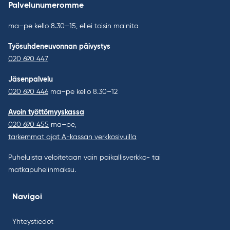
Palvelunumeromme
ma–pe kello 8.30–15, ellei toisin mainita
Työsuhdeneuvonnan päivystys
020 690 447
Jäsenpalvelu
020 690 446
ma–pe kello 8.30–12
Avoin työttömyyskassa
020 690 455
ma–pe,
tarkemmat ajat A-kassan verkkosivuilla
Puheluista veloitetaan vain paikallisverkko- tai
matkapuhelinmaksu.
Navigoi
Yhteystiedot