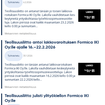
Työtaistelu
6.2.2026
Kategoriat
Teol­li­suus­liitto on an­ta­nut tä­nään jo toi­sen lak­ko­va­
roi­tuk­sen For­mica IKI Oy:lle. La­kolla vauh­di­te­taan kes­
key­ty­neitä yri­tys­koh­tai­sia työ­eh­to­so­pi­mus­neu­vot­te­
luja. La­kon pii­rissä ovat kaikki maa­nan­tain 23.2.2026
kello 0.00 ja sun­nun­tain...
Mekaaninen metsäteollisuus
Teol­li­suus­liitto an­toi lak­ko­va­roi­tuk­sen For­mica IKI
Oy:lle ajalle 16.–22.2.2026
Kirjoitettu
Työtaistelu
30.1.2026
Kategoriat
Teol­li­suus­liitto on tä­nään an­ta­nut lak­ko­va­roi­tuk­sen
For­mica IKI Oy:lle. La­kolla vauh­di­te­taan kes­key­ty­neitä
yri­tys­koh­tai­sia työ­eh­to­so­pi­mus­neu­vot­te­luja. La­kon
pii­rissä ovat kaikki maa­nan­tain 16.2.2026 kello 0.00 ja
sun­nun­tain 22.2.2026 kello...
Mekaaninen metsäteollisuus
Teol­li­suus­liitto ju­listi yli­työ­kiel­lon For­mica IKI
Oy:lle