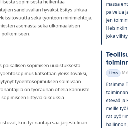
allisesta sopimisesta heikentää
massa en­ti
tajien saneluvallan hyväksi. Esitys uhkaa
pal­ve­lua j
 yleissitovuutta sekä työnteon minimiehtoja.
jen toi­mi
smiesten asemasta sekä ulkomaalaisen
Hel­sin­kiin
n polkemiseen.
joka viih­ty
Teol­li­s
toi­min
ys paikallisen sopimisen uudistuksesta
yöehtosopimus katsotaan yleissitovaksi,
Kirj
Liitto
16.
Kategoriat
stäytynyt työehtosopimuksen solmivaan
Et­simme Teo
önantajilla on työrauhan ohella kannuste
toi­min­nan
 sopimiseen liittyviä oikeuksia
ete­vää ja k
meille työ­
rät pyö­ri­
istuvat, kun työnantaja saa järjestelmän
hal­lin­non 