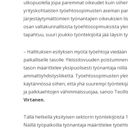
ulkopuolella jopa paremmat oikeudet kuin siihe
yrityskohtaisten työehtosopimusten aseman pa
Järjestäytymättömien työnantajien oikeuksien lis
osan valtakunnallisista työehtosopimuksista ylei
tapahtuu, suuri joukko työntekijöitä jää täysin 
– Hallituksen esityksen myötä työehtoja viedään
paikalliselle tasolle. Yleissitovuuden poistuminen 
tason määrittelee yksipuolisesti työnantaja niillä t
ammattiyhdistysliikettä. Työehtosopimusten yle
käytännössä siihen, että yhä suurempi työntekijä
ja palkkaehtojen vähimmäissuojaa, sanoo Teolli
Virtanen.
Tällä hetkellä yksityisen sektorin työntekijöist
Näillä työpaikoilla työnantaja määrittelee työeh