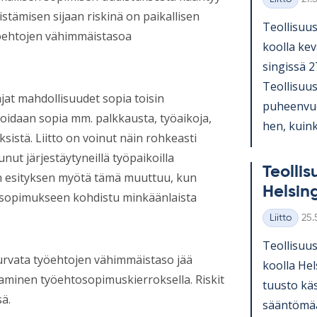
Kategoriat
istämisen sijaan riskinä on paikallisen
Teol­li­suus
yöehtojen vähimmäistasoa
koolla ke­v
sin­gissä 2
Teol­li­suu
ajat mahdollisuudet sopia toisin
pu­heen­vu
voidaan sopia mm. palkkausta, työaikoja,
hen, kuinka
sistä. Liitto on voinut näin rohkeasti
nut järjestäytyneillä työpaikoilla
Teol­li­
en esityksen myötä tämä muuttuu, kun
Hel­sin
n sopimukseen kohdistu minkäänlaista
Kirj
Liitto
25.
Kategoriat
Teol­li­suus
urvata työehtojen vähimmäistaso jää
koolla Hel­
aminen työehtosopimuskierroksella. Riskit
tuusto kä­s
ä.
sään­tö­mää­