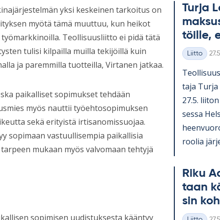
Turja L
kinajärjestelmän yksi keskeinen tarkoitus on
mak­sus
 esityksen myötä tämä muuttuu, kun heikot
töille, 
työmarkkinoilla. Teollisuusliitto ei pidä tätä
n tulisi kilpailla muilla tekijöillä kuin
Kirj
Liitto
27.
Kategoriat
lla ja paremmilla tuotteilla, Virtanen jatkaa.
Teol­li­suus
taja Turja
oska paikalliset sopimukset tehdään
27.5. lii­to
usmies myös nauttii työehtosopimuksen
sessa Hel­s
eutta sekä erityistä irtisanomissuojaa.
heen­vuo­
y sopimaan vastuullisempia paikallisia
roo­lia jär­j
 tarpeen mukaan myös valvomaan tehtyjä
Riku Aa
taan k
sin koh
paikallisen sopimisen uudistuksesta kääntyy
Kirj
Liitto
27.