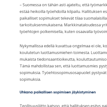
– Suomessa on tähän asti ajateltu, että työmark
estää heikoilla työehdoilla kilpailu. Hallituksen
paikalliset sopimukset tekevät tilaa suomalaisilla 
tarkoituksenmukaisena. Markkinataloudessa yrityste
työehtojen polkemisella, kuten osaavalla työvoima
Nykymallissa edellä kuvattua ongelmaa ei ole, k
koulutetun luottamusmiehen toimesta. Luottam
mukaista tiedonsaantioikeutta, kouluttautumisoik
Tämä mahdollistaa sen, että luottamusmies pysty
sopimuksia. Työehtosopimusosapuolet pystyvät
sopimuksia.
Uhkana paikallisen sopimisen jäykistyminen
Teollisuusliitto katsoo, että hallituksen esitys 