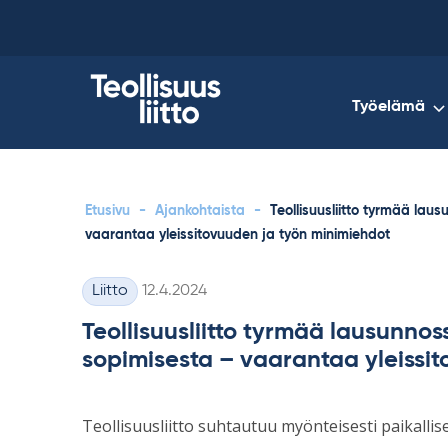
Skip
to
content
Työelämä
Etusivu
-
Ajankohtaista
-
Teollisuusliitto tyrmää lau
vaarantaa yleissitovuuden ja työn minimiehdot
Kirjoitettu
Liitto
12.4.2024
Kategoriat
Teollisuusliitto tyrmää lausunnos
sopimisesta – vaarantaa yleissi
Teollisuusliitto suhtautuu myönteisesti paikall