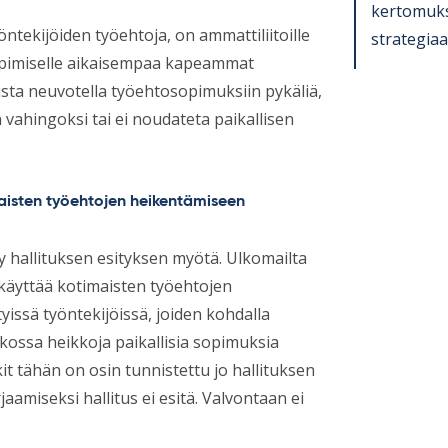
ker­to­muk­
öntekijöiden työehtoja, on ammattiliitoille
stra­te­gi­a
 sopimiselle aikaisempaa kapeammat
ista neuvotella työehtosopimuksiin pykäliä,
 vahingoksi tai ei noudateta paikallisen
isten työehtojen heikentämiseen
 hallituksen esityksen myötä. Ulkomailta
 käyttää kotimaisten työehtojen
yissä työntekijöissä, joiden kohdalla
tkossa heikkoja paikallisia sopimuksia
it tähän on osin tunnistettu jo hallituksen
amiseksi hallitus ei esitä. Valvontaan ei