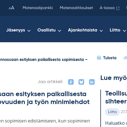
been
A
Materiaalipankki
Materiaalitilaukset
A-kassa
A
copied
to
your
Jäsenyys
Osallistu
Ajankohtaista
Liitto
clipboard.)
Tulosta
sunnossaan esityksen paikallisesta sopimisesta –
Lue myö
Jaa artikkeli:
Teol­li­
saan esityksen paikallisesta
sih­tee­
tovuuden ja työn minimiehdot
Kirj
Liitto
27.
Kategoriat
isen sopimisen edistämiseen, kun sopiminen
Ha­luatko 