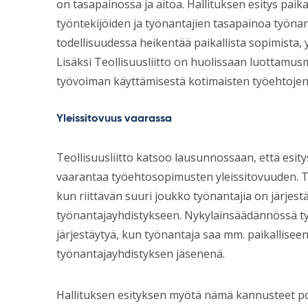
on tasapainossa ja aitoa. Hallituksen esitys paik
työntekijöiden ja työnantajien tasapainoa työnan
todellisuudessa heikentää paikallista sopimista,
Lisäksi Teollisuusliitto on huolissaan luottamu
työvoiman käyttämisestä kotimaisten työehtoje
Yleissitovuus vaarassa
Teollisuusliitto katsoo lausunnossaan, että esit
vaarantaa työehtosopimusten yleissitovuuden. T
kun riittävän suuri joukko työnantajia on järje
työnantajayhdistykseen. Nykylainsäädännössä ty
järjestäytyä, kun työnantaja saa mm. paikalliseen
työnantajayhdistyksen jäsenenä.
Hallituksen esityksen myötä nämä kannusteet po