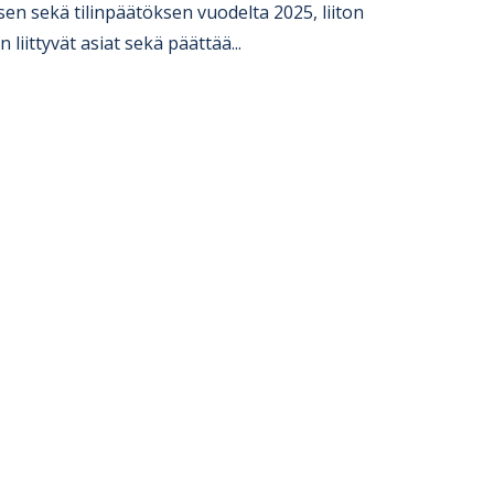
sen sekä ti­lin­pää­tök­sen vuo­delta 2025, lii­ton
an liit­ty­vät asiat sekä päät­tää...