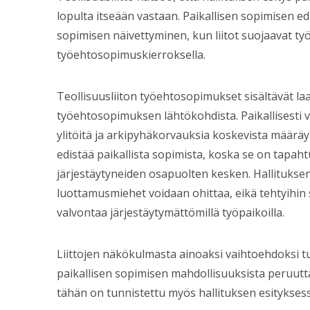
lopulta itseään vastaan. Paikallisen sopimisen ed
sopimisen näivettyminen, kun liitot suojaavat t
työehtosopimuskierroksella.
Teollisuusliiton työehtosopimukset sisältävät la
työehtosopimuksen lähtökohdista. Paikallisesti 
ylitöitä ja arkipyhäkorvauksia koskevista määräyk
edistää paikallista sopimista, koska se on tapahtu
järjestäytyneiden osapuolten kesken. Hallituks
luottamusmiehet voidaan ohittaa, eikä tehtyihi
valvontaa järjestäytymättömillä työpaikoilla.
Liittojen näkökulmasta ainoaksi vaihtoehdoksi t
paikallisen sopimisen mahdollisuuksista peruutt
tähän on tunnistettu myös hallituksen esityksess