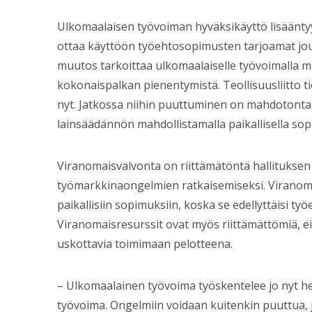
Ulkomaalaisen työvoiman hyväksikäyttö lisääntyy
ottaa käyttöön työehtosopimusten tarjoamat jous
muutos tarkoittaa ulkomaalaiselle työvoimalla m
kokonaispalkan pienentymistä. Teollisuusliitto ti
nyt. Jatkossa niihin puuttuminen on mahdotonta
lainsäädännön mahdollistamalla paikallisella sop
Viranomaisvalvonta on riittämätöntä hallituksen
työmarkkinaongelmien ratkaisemiseksi. Viranomais
paikallisiin sopimuksiin, koska se edellyttäisi 
Viranomaisresurssit ovat myös riittämättömiä, ei
uskottavia toimimaan pelotteena.
– Ulkomaalainen työvoima työskentelee jo nyt he
työvoima. Ongelmiin voidaan kuitenkin puuttua, 