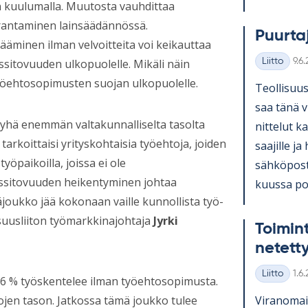
n kuulumalla. Muutosta vauhdittaa
rantaminen lainsäädännössä.
Puur­ta
ääminen ilman velvoitteita voi keikauttaa
Kirj
Liitto
9.6
ssitovuuden ulkopuolelle. Mikäli näin
Kategoriat
työehtosopimusten suojan ulkopuolelle.
Teol­li­suus
saa tänä v
 yhä enemmän valtakunnalliselta tasolta
nit­te­lut ka
tarkoittaisi yrityskohtaisia työehtoja, joiden
saa­jille ja
yöpaikoilla, joissa ei ole
säh­kö­pos­
issitovuuden heikentyminen johtaa
kuussa pos­
joukko jää kokonaan vaille kunnollista työ-
suusliiton työmarkkinajohtaja
Jyrki
Toi­min
ne­tet­
Kirj
Liitto
1.6
ä 16 % työskentelee ilman työehtosopimusta.
Kategoriat
Vi­ran­omai
tojen tason. Jatkossa tämä joukko tulee