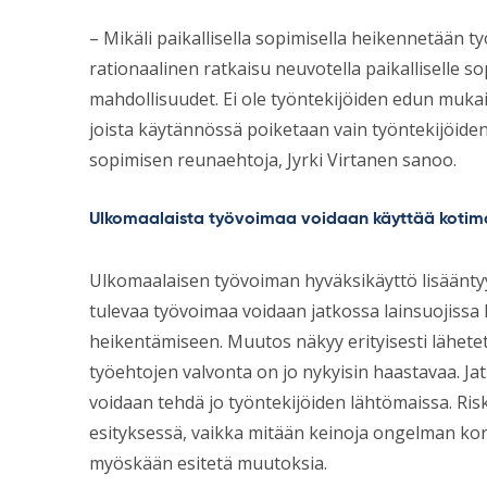
– Mikäli paikallisella sopimisella heikennetään ty
rationaalinen ratkaisu neuvotella paikalliselle
mahdollisuudet. Ei ole työntekijöiden edun muka
joista käytännössä poiketaan vain työntekijöiden
sopimisen reunaehtoja, Jyrki Virtanen sanoo.
Ulkomaalaista työvoimaa voidaan käyttää kotima
Ulkomaalaisen työvoiman hyväksikäyttö lisääntyy
tulevaa työvoimaa voidaan jatkossa lainsuojissa
heikentämiseen. Muutos näkyy erityisesti lähetet
työehtojen valvonta on jo nykyisin haastavaa. Ja
voidaan tehdä jo työntekijöiden lähtömaissa. Risk
esityksessä, vaikka mitään keinoja ongelman korja
myöskään esitetä muutoksia.