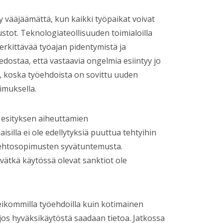
 vääjäämättä, kun kaikki työpaikat voivat
tot. Teknologiateollisuuden toimialoilla
erkittävää työajan pidentymistä ja
edostaa, että vastaavia ongelmia esiintyy jo
, koska työehdoista on sovittu uuden
imuksella.
 esityksen aiheuttamien
illa ei ole edellytyksiä puuttua tehtyihin
työehtosopimusten syvätuntemusta.
vätkä käytössä olevat sanktiot ole
ikommilla työehdoilla kuin kotimainen
jos hyväksikäytöstä saadaan tietoa. Jatkossa