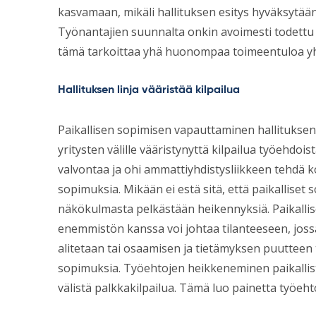
kasvamaan, mikäli hallituksen esitys hyväksytä
Työnantajien suunnalta onkin avoimesti todettu
tämä tarkoittaa yhä huonompaa toimeentuloa yh
Hallituksen linja vääristää kilpailua
Paikallisen sopimisen vapauttaminen hallituksen 
yritysten välille vääristynyttä kilpailua työehdoi
valvontaa ja ohi ammattiyhdistysliikkeen tehdä ko
sopimuksia. Mikään ei estä sitä, että paikalliset
näkökulmasta pelkästään heikennyksiä. Paikall
enemmistön kanssa voi johtaa tilanteeseen, jo
alitetaan tai osaamisen ja tietämyksen puutteen
sopimuksia. Työehtojen heikkeneminen paikallis
välistä palkkakilpailua. Tämä luo painetta työeh