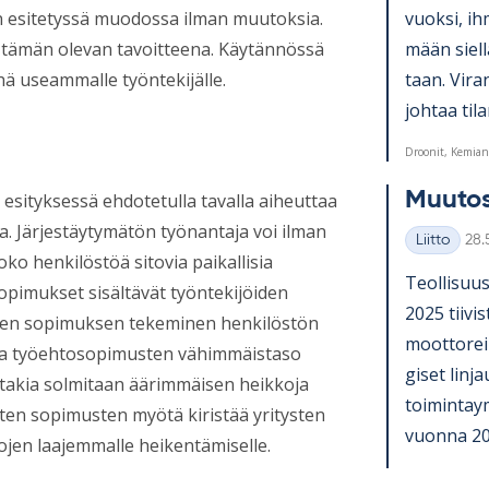
vuoksi, ih­m
än esitetyssä muodossa ilman muutoksia.
mään siellä
 tämän olevan tavoitteena. Käytännössä
taan. Vi­ra
ä useammalle työntekijälle.
joh­taa ti­la
Droonit, Kemian 
Muu­tos
esityksessä ehdotetulla tavalla aiheuttaa
sta. Järjestäytymätön työnantaja voi ilman
Kirj
Liitto
28.
Kategoriat
ko henkilöstöä sitovia paikallisia
Teol­li­suus
 sopimukset sisältävät työntekijöiden
2025 tii­vi
isen sopimuksen tekeminen henkilöstön
moot­to­rein
ssa työehtosopimusten vähimmäistaso
gi­set lin­
 takia solmitaan äärimmäisen heikkoja
toi­min­taym
ten sopimusten myötä kiristää yritysten
vuonna 20225
tojen laajemmalle heikentämiselle.