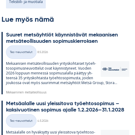
Tekstiili- ja muotiala
Lue myös nämä
Suu­ret met­säyh­tiöt käyn­nis­tä­vät me­kaa­ni­sen
met­sä­teol­li­suu­den so­pi­mus­kier­rok­sen
Kirjoitettu
Tes-neuvottelut
8.5.2026
Kategoriat
Me­kaa­ni­sen met­sä­teol­li­suu­den yri­tys­koh­tai­set työ­eh­
to­so­pi­mus­neu­vot­te­lut ovat käyn­nis­ty­neet. Vuo­den
2026 lop­puun men­nessä so­pi­musa­lalla päät­tyy yh­
teensä 35 yri­tys­koh­taista työ­eh­to­so­pi­musta, joi­den
jou­kossa ovat myös suu­rim­mat met­säyh­tiöt Metsä Group, Stora...
Mekaaninen metsäteollisuus
Met­sä­alalle uusi yleis­si­tova työ­eh­to­so­pi­mus –
kak­si­vuo­ti­nen so­pi­mus ajalle 1.2.2026–31.1.2028
Kirjoitettu
Tes-neuvottelut
4.5.2026
Kategoriat
Met­sä­alalle on hy­väk­sytty uusi yleis­si­tova työ­eh­to­so­