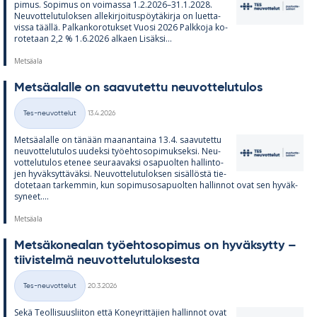
pi­mus. So­pi­mus on voi­massa 1.2.2026–31.1.2028.
Neu­vot­te­lu­tu­lok­sen al­le­kir­joi­tus­pöy­tä­kirja on luet­ta­
vissa täällä. Pal­kan­ko­ro­tuk­set Vuosi 2026 Palk­koja ko­
ro­te­taan 2,2 % 1.6.2026 al­kaen Li­säksi...
Metsäala
Met­sä­alalle on saa­vu­tettu neu­vot­te­lu­tu­los
Kirjoitettu
Tes-neuvottelut
13.4.2026
Kategoriat
Met­sä­alalle on tä­nään maa­nan­taina 13.4. saa­vu­tettu
neu­vot­te­lu­tu­los uu­deksi työ­eh­to­so­pi­muk­seksi. Neu­
vot­te­lu­tu­los ete­nee seu­raa­vaksi os­a­puol­ten hal­lin­to­
jen hy­väk­syt­tä­väksi. Neu­vot­te­lu­tu­lok­sen si­säl­löstä tie­
do­te­taan tar­kem­min, kun so­pi­mus­os­a­puol­ten hal­lin­not ovat sen hy­väk­
sy­neet....
Metsäala
Met­sä­ko­nea­lan työ­eh­to­so­pi­mus on hy­väk­sytty –
tii­vis­telmä neu­vot­te­lu­tu­lok­sesta
Kirjoitettu
Tes-neuvottelut
20.3.2026
Kategoriat
Sekä Teol­li­suus­lii­ton että Ko­ney­rit­tä­jien hal­lin­not ovat