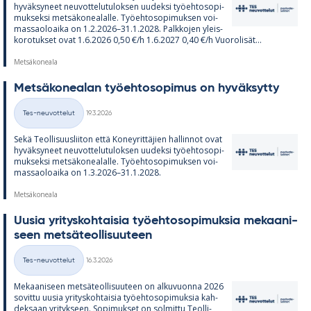
hy­väk­sy­neet neu­vot­te­lu­tu­lok­sen uu­deksi työ­eh­to­so­pi­
muk­seksi met­sä­ko­nea­lalle. Työ­eh­to­so­pi­muk­sen voi­
mas­sao­loaika on 1.2.2026–31.1.2028. Palk­ko­jen yleis­
ko­ro­tuk­set ovat 1.6.2026 0,50 €/h 1.6.2027 0,40 €/h Vuo­ro­li­sät...
Metsäkoneala
Met­sä­ko­nea­lan työ­eh­to­so­pi­mus on hy­väk­sytty
Kirjoitettu
Tes-neuvottelut
19.3.2026
Kategoriat
Sekä Teol­li­suus­lii­ton että Ko­ney­rit­tä­jien hal­lin­not ovat
hy­väk­sy­neet neu­vot­te­lu­tu­lok­sen uu­deksi työ­eh­to­so­pi­
muk­seksi met­sä­ko­nea­lalle. Työ­eh­to­so­pi­muk­sen voi­
mas­sao­loaika on 1.3.2026–31.1.2028.
Metsäkoneala
Uusia yri­tys­koh­tai­sia työ­eh­to­so­pi­muk­sia me­kaa­ni­
seen met­sä­teol­li­suu­teen
Kirjoitettu
Tes-neuvottelut
16.3.2026
Kategoriat
Me­kaa­ni­seen met­sä­teol­li­suu­teen on al­ku­vuonna 2026
so­vittu uusia yri­tys­koh­tai­sia työ­eh­to­so­pi­muk­sia kah­
dek­saan yri­tyk­seen. So­pi­muk­set on sol­mittu Teol­li­