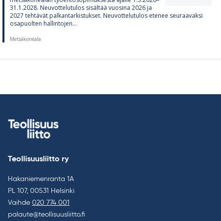
31.1.2028. Neu­vot­te­lu­tu­los si­säl­tää vuo­sina 2026 ja
2027 teh­tä­vät pal­kan­tar­kis­tuk­set. Neu­vot­te­lu­tu­los ete­nee seu­raa­vaksi
os­a­puol­ten hal­lin­to­jen...
Metsäkoneala
Teollisuusliitto ry
Hakaniemenranta 1A
PL 107, 00531 Helsinki
Vaihde
020 774 001
palaute@teollisuusliitto.fi