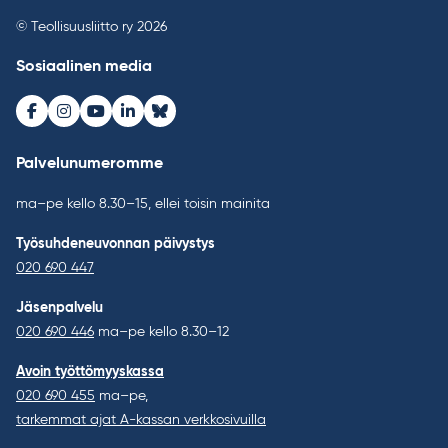
© Teollisuusliitto ry 2026
Sosiaalinen media
Facebook
Instagram
Youtube
LinkedIn
Bluesky
Palvelunumeromme
ma–pe kello 8.30–15, ellei toisin mainita
Työsuhdeneuvonnan päivystys
020 690 447
Jäsenpalvelu
020 690 446
ma–pe kello 8.30–12
Avoin työttömyyskassa
020 690 455
ma–pe,
tarkemmat ajat A-kassan verkkosivuilla