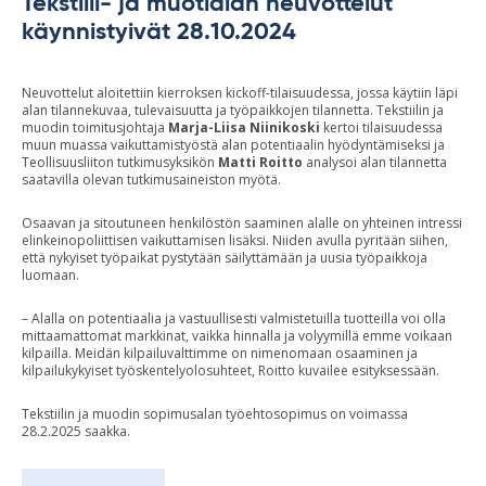
Tekstiili- ja muotialan neuvottelut
käynnistyivät 28.10.2024
Neuvottelut aloitettiin kierroksen kickoff-tilaisuudessa, jossa käytiin läpi
alan tilannekuvaa, tulevaisuutta ja työpaikkojen tilannetta. Tekstiilin ja
muodin toimitusjohtaja
Marja-Liisa Niinikoski
kertoi tilaisuudessa
muun muassa vaikuttamistyöstä alan potentiaalin hyödyntämiseksi ja
Teollisuusliiton tutkimusyksikön
Matti Roitto
analysoi alan tilannetta
saatavilla olevan tutkimusaineiston myötä.
Osaavan ja sitoutuneen henkilöstön saaminen alalle on yhteinen intressi
elinkeinopoliittisen vaikuttamisen lisäksi. Niiden avulla pyritään siihen,
että nykyiset työpaikat pystytään säilyttämään ja uusia työpaikkoja
luomaan.
– Alalla on potentiaalia ja vastuullisesti valmistetuilla tuotteilla voi olla
mittaamattomat markkinat, vaikka hinnalla ja volyymillä emme voikaan
kilpailla. Meidän kilpailuvalttimme on nimenomaan osaaminen ja
kilpailukykyiset työskentelyolosuhteet, Roitto kuvailee esityksessään.
Tekstiilin ja muodin sopimusalan työehtosopimus on voimassa
28.2.2025 saakka.