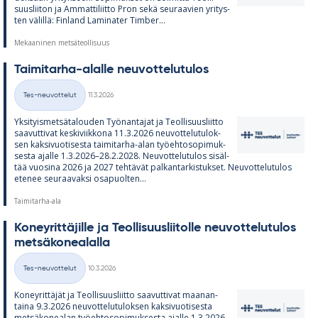
suus­lii­ton ja Am­mat­ti­liitto Pron sekä seu­raa­vien yri­tys­
ten vä­lillä: Fin­land La­mi­na­ter Tim­ber...
Mekaaninen metsäteollisuus
Tai­mi­tarha-alalle neu­vot­te­lu­tu­los
Kirjoitettu
Tes-neuvottelut
11.3.2026
Kategoriat
Yk­si­tyis­met­sä­ta­lou­den Työ­nan­ta­jat ja Teol­li­suus­liitto
saa­vut­ti­vat kes­ki­viik­kona 11.3.2026 neu­vot­te­lu­tu­lok­
sen kak­si­vuo­ti­sesta tai­mi­tarha-alan työ­eh­to­so­pi­muk­
sesta ajalle 1.3.2026–28.2.2028. Neu­vot­te­lu­tu­los si­säl­
tää vuo­sina 2026 ja 2027 teh­tä­vät pal­kan­tar­kis­tuk­set. Neu­vot­te­lu­tu­los
ete­nee seu­raa­vaksi os­a­puol­ten...
Taimitarha-ala
Ko­ney­rit­tä­jille ja Teol­li­suus­lii­tolle neu­vot­te­lu­tu­los
met­sä­ko­nea­lalla
Kirjoitettu
Tes-neuvottelut
10.3.2026
Kategoriat
Ko­ney­rit­tä­jät ja Teol­li­suus­liitto saa­vut­ti­vat maa­nan­
taina 9.3.2026 neu­vot­te­lu­tu­lok­sen kak­si­vuo­ti­sesta
met­sä­ko­nea­lan työ­eh­to­so­pi­muk­sesta ajalle 1.3.2026–